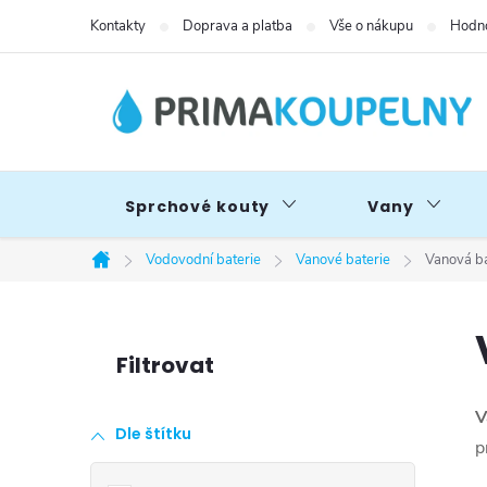
Přejít
Kontakty
Doprava a platba
Vše o nákupu
Hodno
na
obsah
Sprchové kouty
Vany
Vodovodní baterie
Vanové baterie
Vanová ba
Domů
P
o
V
Dle štítku
s
p