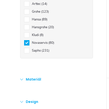
e
Arttec
14
Grohe
123
l
Hansa
89
Hansgrohe
20
Kludi
8
Novaservis
80
Sapho
231
Materiál
Design