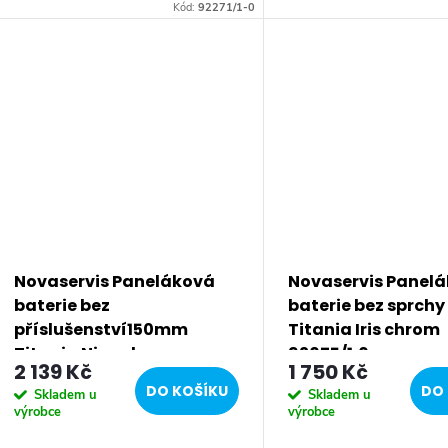
keramická kartuše 35 mm s
keramická kartuše 35 mm
Kód:
92271/1-0
prodlouženou zárukou 5 let.
prodlouženou zárukou 5 l
Prvotřídní chromové...
Prvotřídní chromové...
Novaservis Paneláková
Novaservis Panel
baterie bez
baterie bez sprch
příslušenství150mm
Titania Iris chrom
Titania Nice chrom
92075/1,0
2 139 Kč
1 750 Kč
97071/1,0
DO KOŠÍKU
DO 
Skladem u
Skladem u
výrobce
výrobce