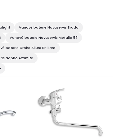
alight
Vanové baterie Novaservis Brado
6
Vanová baterie Novaservis Metalia 57
é baterie Grohe Allure Brilliant
rie Sapho Axamite
p