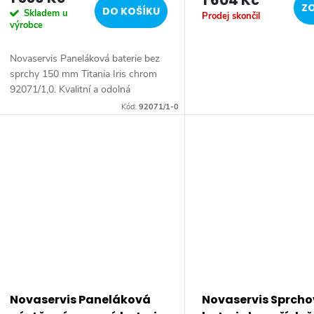
1 604 Kč
ZO
DO KOŠÍKU
Skladem u
Prodej skončil
výrobce
Novaservis Paneláková baterie bez
sprchy 150 mm Titania Iris chrom
92071/1,0. Kvalitní a odolná
keramická kartuše 35 mm s
Kód:
92071/1-0
prodlouženou zárukou 5 let.
Prvotřídní chromové...
Novaservis Paneláková
Novaservis Sprch