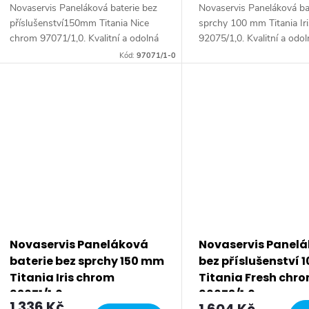
Novaservis Paneláková baterie bez
Novaservis Paneláková ba
příslušenství150mm Titania Nice
sprchy 100 mm Titania Ir
chrom 97071/1,0. Kvalitní a odolná
92075/1,0. Kvalitní a odo
keramická kartuše 35 mm s
keramická kartuše 35 mm
Kód:
97071/1-0
prodlouženou zárukou 5 let.
prodlouženou zárukou 5 l
Prvotřídní chromové...
Prvotřídní chromové...
Novaservis Paneláková
Novaservis Panel
baterie bez sprchy 150 mm
bez příslušenství
Titania Iris chrom
Titania Fresh chr
92071/1,0
96673/1,0
1 336 Kč