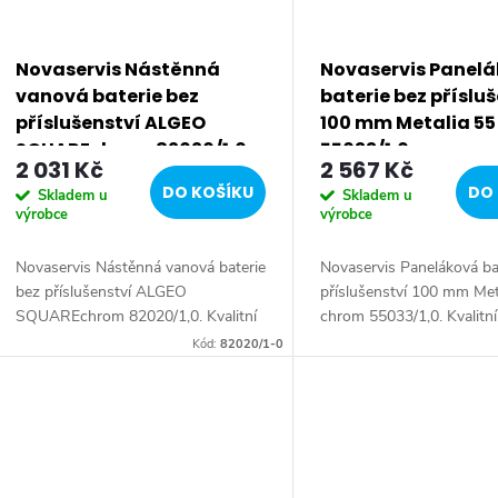
s
p
Novaservis Nástěnná
Novaservis Panel
vanová baterie bez
baterie bez příslu
r
příslušenství ALGEO
100 mm Metalia 5
SQUAREchrom 82020/1,0
55033/1,0
2 031 Kč
2 567 Kč
o
DO KOŠÍKU
DO 
Skladem u
Skladem u
výrobce
výrobce
d
Novaservis Nástěnná vanová baterie
Novaservis Paneláková ba
u
bez příslušenství ALGEO
příslušenství 100 mm Met
SQUAREchrom 82020/1,0. Kvalitní
chrom 55033/1,0. Kvalitní
k
a odolná keramická kartuše 35mm s
keramická kartuše KERO
Kód:
82020/1-0
prodlouženou zárukou 5 let.
prodlouženou zárukou 7 l
Prvotřídní chromové...
Prvotřídní...
t
ů