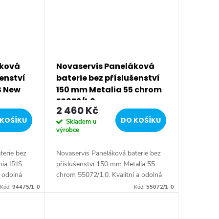
áková
Novaservis Paneláková
šenství
baterie bez příslušenství
S New
150 mm Metalia 55 chrom
55072/1,0
2 460 Kč
KOŠÍKU
DO KOŠÍKU
Skladem u
výrobce
terie bez
Novaservis Paneláková baterie bez
nia IRIS
příslušenství 150 mm Metalia 55
a odolná
chrom 55072/1,0. Kvalitní a odolná
 s
keramická kartuše KEROX 35 mm s
Kód:
94475/1-0
Kód:
55072/1-0
et.
prodlouženou zárukou 7 let.
Prvotřídní...