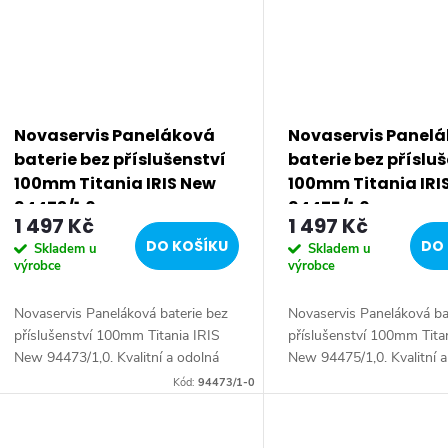
Novaservis Paneláková
Novaservis Panel
baterie bez příslušenství
baterie bez příslu
100mm Titania IRIS New
100mm Titania IRI
94473/1,0
94475/1,0
1 497 Kč
1 497 Kč
DO KOŠÍKU
DO 
Skladem u
Skladem u
výrobce
výrobce
Novaservis Paneláková baterie bez
Novaservis Paneláková ba
příslušenství 100mm Titania IRIS
příslušenství 100mm Tita
New 94473/1,0. Kvalitní a odolná
New 94475/1,0. Kvalitní 
keramická kartuše 35 mm s
keramická kartuše 35 mm
Kód:
94473/1-0
prodlouženou zárukou 5 let.
prodlouženou zárukou 5 l
Prvotřídní chromové...
Prvotřídní chromové...