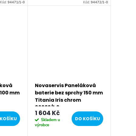
 s
keramická kartuše 35 mm s
Kód:
94471/1-0
Kód:
94472/1-0
et.
prodlouženou zárukou 5 let.
Prvotřídní chromové...
áková
Novaservis Paneláková
y 100 mm
baterie bez sprchy 150 mm
Titania Iris chrom
92032/1,0
1 604 Kč
KOŠÍKU
DO KOŠÍKU
Skladem u
výrobce