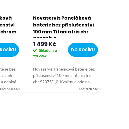
áková
Novaservis Paneláková
šenství
baterie bez příslušenství
5 chrom
100 mm Titania Iris chr
92073/1,0
1 499 Kč
KOŠÍKU
DO KOŠÍKU
Skladem u
výrobce
terie bez
Novaservis Paneláková baterie bez
alia 55
příslušenství 100 mm Titania Iris
 a odolná
chr 92073/1,0. Kvalitní a odolná
X 35 mm s
keramická kartuše 35 mm s
Kód:
55033/1-0
Kód:
92073/1-0
et.
prodlouženou zárukou 5 let.
Prvotřídní chromové...