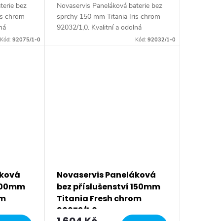
terie bez
Novaservis Paneláková baterie bez
is chrom
sprchy 150 mm Titania Iris chrom
lná
92032/1,0. Kvalitní a odolná
 s
keramická kartuše 35 mm s
Kód:
92075/1-0
Kód:
92032/1-0
et.
prodlouženou zárukou 5 let.
Prvotřídní chromové...
áková
Novaservis Paneláková
 100mm
bez příslušenství 150mm
om
Titania Fresh chrom
96672/1,0