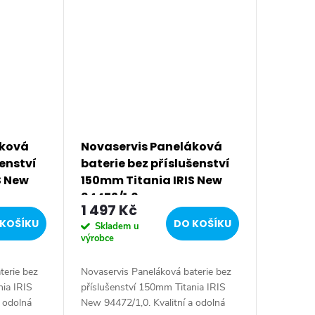
áková
Novaservis Paneláková
šenství
baterie bez příslušenství
S New
150mm Titania IRIS New
94472/1,0
1 497 Kč
KOŠÍKU
DO KOŠÍKU
Skladem u
výrobce
terie bez
Novaservis Paneláková baterie bez
nia IRIS
příslušenství 150mm Titania IRIS
a odolná
New 94472/1,0. Kvalitní a odolná