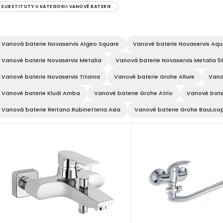
SUBSTITUTY V KATEGORII VANOVÉ BATERIE
Vanová baterie Novaservis Algeo Square
Vanové baterie Novaservis Aqu
Vanové baterie Novaservis Metalia
Vanová baterie Novaservis Metalia 5
Vanové baterie Novaservis Titania
Vanové baterie Grohe Allure
Vanov
Vanové baterie Kludi Amba
Vanové baterie Grohe Atrio
Vanové bate
Vanová baterie Reitano Rubinetteria Axia
Vanové baterie Grohe BauLoo
V
ý
p