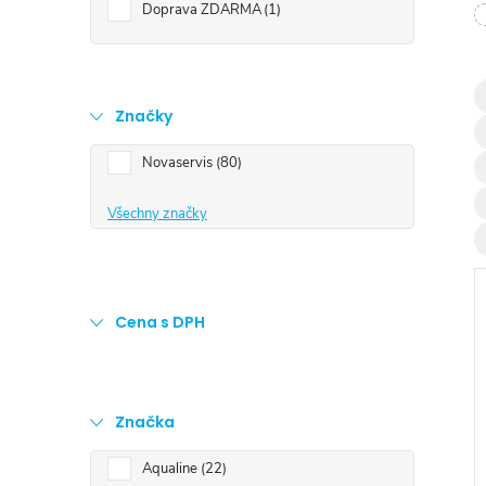
t
Doprava ZDARMA
1
r
a
Značky
Novaservis
80
n
Všechny značky
n
í
Cena s DPH
p
a
Značka
i
n
Aqualine
22