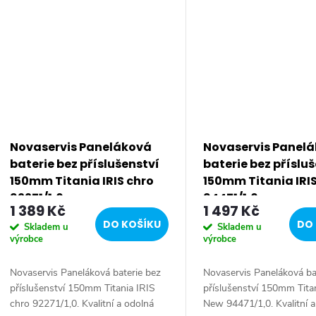
Novaservis Paneláková
Novaservis Panel
baterie bez příslušenství
baterie bez příslu
150mm Titania IRIS chro
150mm Titania IRI
92271/1,0
94471/1,0
1 389 Kč
1 497 Kč
DO KOŠÍKU
DO 
Skladem u
Skladem u
výrobce
výrobce
Novaservis Paneláková baterie bez
Novaservis Paneláková ba
příslušenství 150mm Titania IRIS
příslušenství 150mm Tita
chro 92271/1,0. Kvalitní a odolná
New 94471/1,0. Kvalitní 