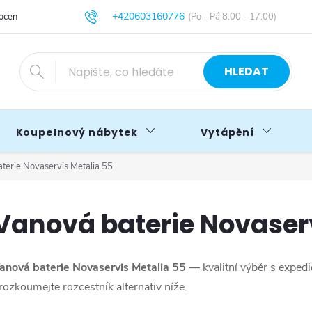
+420603160776
cení obchodu
Obchodní podmínky
Blog
info@primakoupelny.cz
HLEDAT
Koupelnový nábytek
Vytápění
terie Novaservis Metalia 55
Vanová baterie Novaserv
anová baterie Novaservis Metalia 55
— kvalitní výběr s exped
rozkoumejte rozcestník alternativ níže.