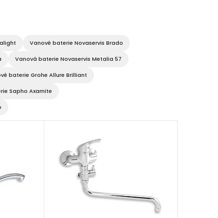
alight
Vanové baterie Novaservis Brado
a
Vanová baterie Novaservis Metalia 57
é baterie Grohe Allure Brilliant
rie Sapho Axamite
p