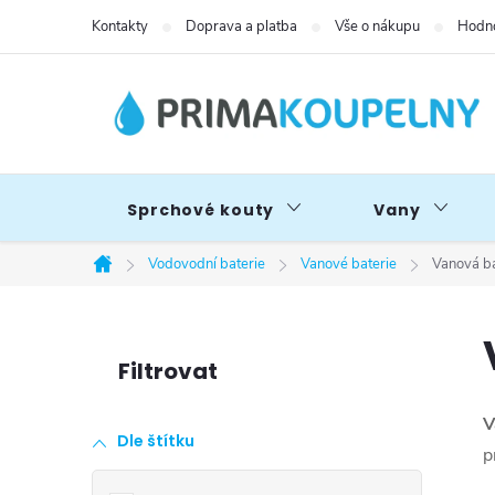
Přejít
Kontakty
Doprava a platba
Vše o nákupu
Hodno
na
obsah
Sprchové kouty
Vany
Vodovodní baterie
Vanové baterie
Vanová ba
Domů
P
o
V
Dle štítku
s
p