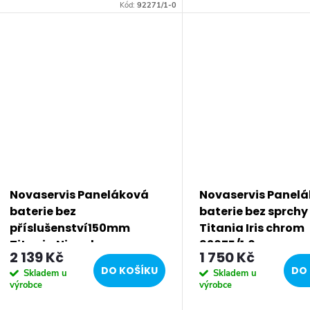
keramická kartuše 35 mm s
keramická kartuše 35 mm
Kód:
92271/1-0
prodlouženou zárukou 5 let.
prodlouženou zárukou 5 l
Prvotřídní chromové...
Prvotřídní chromové...
Novaservis Paneláková
Novaservis Panel
baterie bez
baterie bez sprch
příslušenství150mm
Titania Iris chrom
Titania Nice chrom
92075/1,0
2 139 Kč
1 750 Kč
97071/1,0
DO KOŠÍKU
DO 
Skladem u
Skladem u
výrobce
výrobce