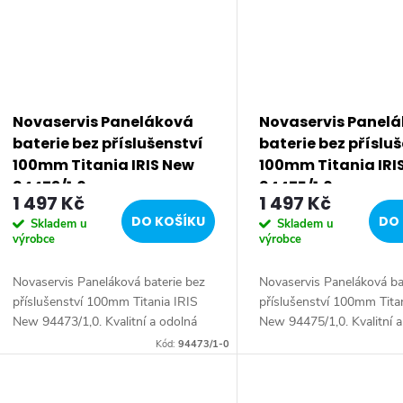
Novaservis Paneláková
Novaservis Panel
baterie bez příslušenství
baterie bez příslu
100mm Titania IRIS New
100mm Titania IRI
94473/1,0
94475/1,0
1 497 Kč
1 497 Kč
DO KOŠÍKU
DO 
Skladem u
Skladem u
výrobce
výrobce
Novaservis Paneláková baterie bez
Novaservis Paneláková ba
příslušenství 100mm Titania IRIS
příslušenství 100mm Tita
New 94473/1,0. Kvalitní a odolná
New 94475/1,0. Kvalitní 
keramická kartuše 35 mm s
keramická kartuše 35 mm
Kód:
94473/1-0
prodlouženou zárukou 5 let.
prodlouženou zárukou 5 l
Prvotřídní chromové...
Prvotřídní chromové...