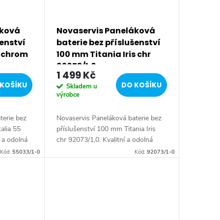
áková
Novaservis Paneláková
šenství
baterie bez příslušenství
5 chrom
100 mm Titania Iris chr
92073/1,0
1 499 Kč
KOŠÍKU
DO KOŠÍKU
Skladem u
výrobce
terie bez
Novaservis Paneláková baterie bez
alia 55
příslušenství 100 mm Titania Iris
 a odolná
chr 92073/1,0. Kvalitní a odolná
X 35 mm s
keramická kartuše 35 mm s
Kód:
55033/1-0
Kód:
92073/1-0
et.
prodlouženou zárukou 5 let.
Prvotřídní chromové...