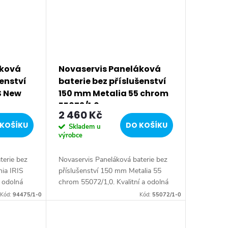
áková
Novaservis Paneláková
šenství
baterie bez příslušenství
S New
150 mm Metalia 55 chrom
55072/1,0
2 460 Kč
KOŠÍKU
DO KOŠÍKU
Skladem u
výrobce
terie bez
Novaservis Paneláková baterie bez
nia IRIS
příslušenství 150 mm Metalia 55
a odolná
chrom 55072/1,0. Kvalitní a odolná
 s
keramická kartuše KEROX 35 mm s
Kód:
94475/1-0
Kód:
55072/1-0
et.
prodlouženou zárukou 7 let.
Prvotřídní...