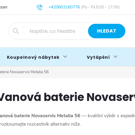
+420603160776
cení obchodu
Obchodní podmínky
Blog
info@primakoupelny.cz
HLEDAT
Koupelnový nábytek
Vytápění
terie Novaservis Metalia 56
Vanová baterie Novaserv
anová baterie Novaservis Metalia 56
— kvalitní výběr s exped
rozkoumejte rozcestník alternativ níže.