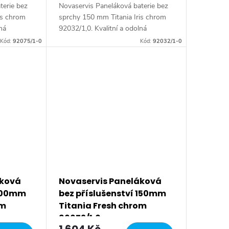
terie bez
Novaservis Paneláková baterie bez
is chrom
sprchy 150 mm Titania Iris chrom
lná
92032/1,0. Kvalitní a odolná
 s
keramická kartuše 35 mm s
Kód:
92075/1-0
Kód:
92032/1-0
et.
prodlouženou zárukou 5 let.
Prvotřídní chromové...
áková
Novaservis Paneláková
 100mm
bez příslušenství 150mm
om
Titania Fresh chrom
96672/1,0