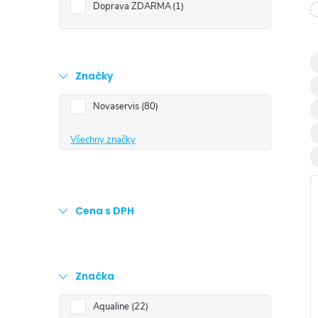
t
Doprava ZDARMA
1
r
a
Značky
Novaservis
80
n
Všechny značky
n
í
Cena s DPH
p
a
Značka
i
n
Aqualine
22