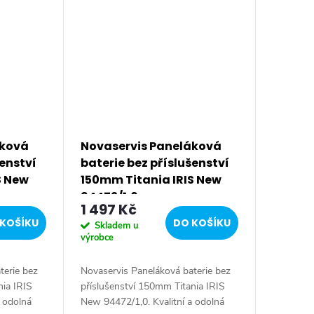
áková
Novaservis Paneláková
šenství
baterie bez příslušenství
S New
150mm Titania IRIS New
94472/1,0
1 497 Kč
KOŠÍKU
DO KOŠÍKU
Skladem u
výrobce
terie bez
Novaservis Paneláková baterie bez
nia IRIS
příslušenství 150mm Titania IRIS
a odolná
New 94472/1,0. Kvalitní a odolná