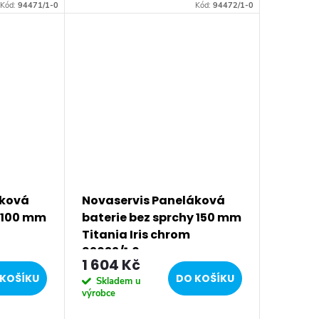
 s
keramická kartuše 35 mm s
Kód:
94471/1-0
Kód:
94472/1-0
et.
prodlouženou zárukou 5 let.
Prvotřídní chromové...
áková
Novaservis Paneláková
y 100 mm
baterie bez sprchy 150 mm
Titania Iris chrom
92032/1,0
1 604 Kč
KOŠÍKU
DO KOŠÍKU
Skladem u
výrobce