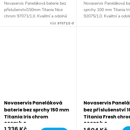
Novaservis Paneláková baterie bez
Novaservis Paneláková ba
příslušenství150mm Titania Nice
sprchy 100 mm Titania Ir
chrom 97071/1,0. Kvalitní a odolná
92075/1,0. Kvalitní a odo
keramická kartuše 35 mm s
keramická kartuše 35 mm
Kód:
97071/1-0
prodlouženou zárukou 5 let.
prodlouženou zárukou 5 l
Prvotřídní chromové...
Prvotřídní chromové...
Novaservis Paneláková
Novaservis Panel
baterie bez sprchy 150 mm
bez příslušenství
Titania Iris chrom
Titania Fresh chr
92071/1,0
96673/1,0
1 336 Kč