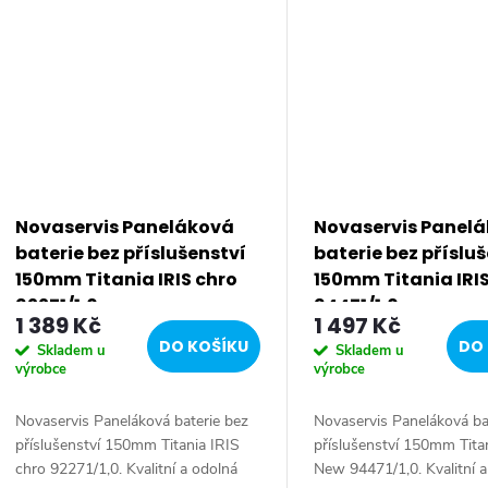
Novaservis Paneláková
Novaservis Panel
baterie bez příslušenství
baterie bez příslu
150mm Titania IRIS chro
150mm Titania IRI
92271/1,0
94471/1,0
1 389 Kč
1 497 Kč
DO KOŠÍKU
DO 
Skladem u
Skladem u
výrobce
výrobce
Novaservis Paneláková baterie bez
Novaservis Paneláková ba
příslušenství 150mm Titania IRIS
příslušenství 150mm Tita
chro 92271/1,0. Kvalitní a odolná
New 94471/1,0. Kvalitní 