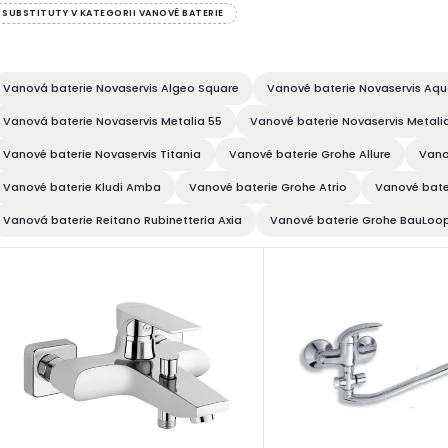
SUBSTITUTY V KATEGORII VANOVÉ BATERIE
Vanová baterie Novaservis Algeo Square
Vanové baterie Novaservis Aqu
Vanová baterie Novaservis Metalia 55
Vanové baterie Novaservis Metali
Vanové baterie Novaservis Titania
Vanové baterie Grohe Allure
Vanov
Vanové baterie Kludi Amba
Vanové baterie Grohe Atrio
Vanové bate
Vanová baterie Reitano Rubinetteria Axia
Vanové baterie Grohe BauLoo
V
ý
p