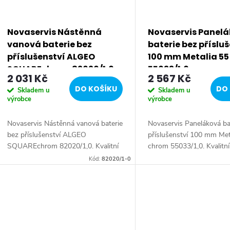
s
p
Novaservis Nástěnná
Novaservis Panel
vanová baterie bez
baterie bez příslu
r
příslušenství ALGEO
100 mm Metalia 5
SQUAREchrom 82020/1,0
55033/1,0
2 031 Kč
2 567 Kč
o
DO KOŠÍKU
DO 
Skladem u
Skladem u
výrobce
výrobce
d
Novaservis Nástěnná vanová baterie
Novaservis Paneláková ba
u
bez příslušenství ALGEO
příslušenství 100 mm Met
SQUAREchrom 82020/1,0. Kvalitní
chrom 55033/1,0. Kvalitní
k
a odolná keramická kartuše 35mm s
keramická kartuše KERO
Kód:
82020/1-0
prodlouženou zárukou 5 let.
prodlouženou zárukou 7 l
Prvotřídní chromové...
Prvotřídní...
t
ů