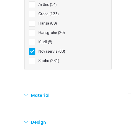
e
Arttec
14
Grohe
123
l
Hansa
89
Hansgrohe
20
Kludi
8
Novaservis
80
Sapho
231
Materiál
Design