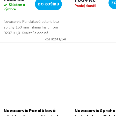
1 604 Kč
ZO
DO KOŠÍKU
Skladem u
Prodej skončil
výrobce
Novaservis Paneláková baterie bez
sprchy 150 mm Titania Iris chrom
92071/1,0. Kvalitní a odolná
keramická kartuše 35 mm s
Kód:
92071/1-0
prodlouženou zárukou 5 let.
Prvotřídní chromové...
Novaservis Paneláková
Novaservis Sprch