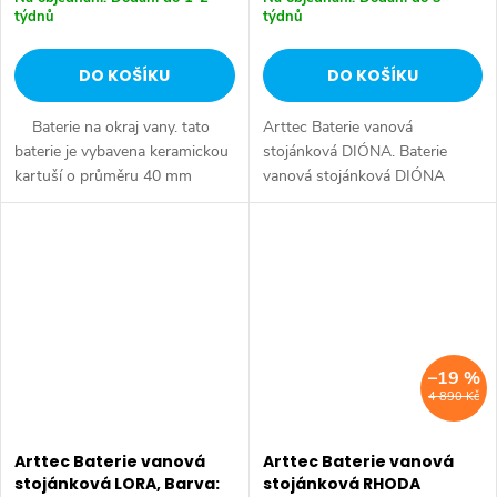
týdnů
týdnů
DO KOŠÍKU
DO KOŠÍKU
Baterie na okraj vany. tato
Arttec Baterie vanová
baterie je vybavena keramickou
stojánková DIÓNA. Baterie
kartuší o průměru 40 mm
vanová stojánková DIÓNA
s keramickým přepínačem
Baterie na okraj vany. Tato
antivápenná 5ti polohová
baterie je u nás na objednání.
sprcha samonavíjecí sprcha s
Čtyřotvorová Samonavíjecí
2m hadicí...
sprcha s 2 m hadicí
–19 %
4 890 Kč
Arttec Baterie vanová
Arttec Baterie vanová
stojánková LORA, Barva:
stojánková RHODA