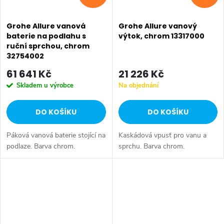
Grohe Allure vanová
Grohe Allure vanový
baterie na podlahu s
výtok, chrom 13317000
ruční sprchou, chrom
32754002
61 641 Kč
21 226 Kč
Skladem u výrobce
Na objednání
DO KOŠÍKU
DO KOŠÍKU
Páková vanová baterie stojící na
Kaskádová vpusť pro vanu a
podlaze. Barva chrom.
sprchu. Barva chrom.