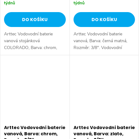
týdnů
týdnů
DO KOŠÍKU
DO KOŠÍKU
Arttec Vodovodní baterie
Arttec Vodovodní baterie
vanová stojánková
vanová, Barva: černá matná,
COLORADO, Barva: chrom,
Rozměr: 3/8''. Vodovodní
Rozměr: 3/8''. Vodovodní
baterie vanová stojánková
baterie vanová stojánková s
čtyřotvorová s keramickým
přepínačem ve výtoku. tato
přepínačem MD0448CMAT,
baterie je vybavena
samonavíjecí sprchou a...
keramickou...
Arttec Vodovodní baterie
Arttec Vodovodní baterie
vanová, Barva: chrom,
vanová, Barva: zlato,