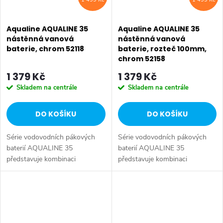
Aqualine AQUALINE 35
Aqualine AQUALINE 35
nástěnná vanová
nástěnná vanová
baterie, chrom 52118
baterie, rozteč 100mm,
chrom 52158
1 379 Kč
1 379 Kč
Skladem na centrále
Skladem na centrále
DO KOŠÍKU
DO KOŠÍKU
Série vodovodních pákových
Série vodovodních pákových
baterií AQUALINE 35
baterií AQUALINE 35
představuje kombinaci
představuje kombinaci
tradičního jednoduchého
tradičního jednoduchého
designu a kvality provedení za
designu a kvality provedení za
příznivou cenu. Série:
příznivou cenu. Série:
AQUALINE 35 • Hloubka: 105
AQUALINE 35 • Hloubka: 145
mm...
mm...