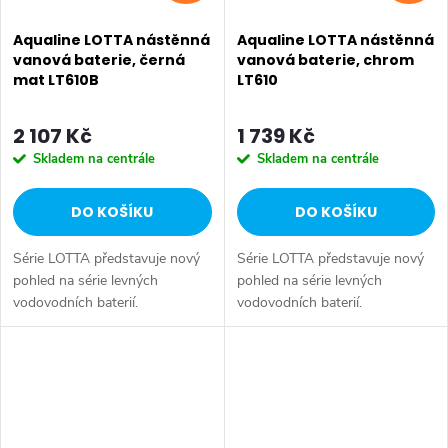
Aqualine LOTTA nástěnná
Aqualine LOTTA nástěnná
vanová baterie, černá
vanová baterie, chrom
mat LT610B
LT610
2 107 Kč
1 739 Kč
Skladem na centrále
Skladem na centrále
DO KOŠÍKU
DO KOŠÍKU
Série LOTTA představuje nový
Série LOTTA představuje nový
pohled na série levných
pohled na série levných
vodovodních baterií.
vodovodních baterií.
Umyvadlová stojánková baterie
Umyvadlová stojánková baterie
má dostatečnou výšku 85 mm
má dostatečnou výšku 85 mm
k perlátoru pro pohodlné omytí
k perlátoru pro pohodlné omytí
rukou. Série:...
rukou. Série:...