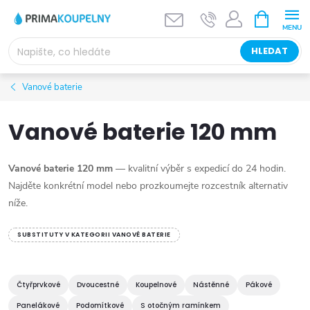
Přejít
NÁKUPNÍ
KOŠÍK
na
obsah
HLEDAT
Vanové baterie
Vanové baterie 120 mm
Vanové baterie 120 mm
— kvalitní výběr s expedicí do 24 hodin.
Najděte konkrétní model nebo prozkoumejte rozcestník alternativ
níže.
SUBSTITUTY V KATEGORII VANOVÉ BATERIE
Čtyřprvkové
Dvoucestné
Koupelnové
Nástěnné
Pákové
Panelákové
Podomítkové
S otočným ramínkem