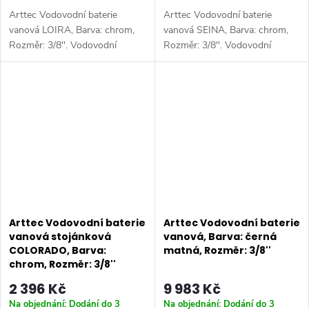
Arttec Vodovodní baterie
Arttec Vodovodní baterie
vanová LOIRA, Barva: chrom,
vanová SEINA, Barva: chrom,
Rozměr: 3/8''. Vodovodní
Rozměr: 3/8''. Vodovodní
baterie vanová stojánková
baterie vanová stojánková
čtyřotvorová s keramickým
tříotvorová s přepínačem v
přepínačem, samonavíjecí 2m
mixu, samonavíjecí 2m hadicí a
hadicí a sprchou....
sprchou. tato...
Arttec Vodovodní baterie
Arttec Vodovodní baterie
vanová stojánková
vanová, Barva: černá
COLORADO, Barva:
matná, Rozměr: 3/8''
chrom, Rozměr: 3/8''
2 396 Kč
9 983 Kč
Na objednání: Dodání do 3
Na objednání: Dodání do 3