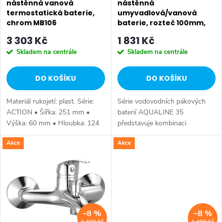
r
nástěnná vanová
nástěnná
termostatická baterie,
umyvadlová/vanová
r
o
chrom MB106
baterie, rozteč 100mm,
chrom 52140
o
3 303 Kč
1 831 Kč
d
Skladem na centrále
Skladem na centrále
d
u
DO KOŠÍKU
DO KOŠÍKU
u
k
Materiál rukojetí: plast. Série:
Série vodovodních pákových
k
t
ACTION • Šířka: 251 mm •
baterií AQUALINE 35
Výška: 60 mm • Hloubka: 124
představuje kombinaci
t
mm • Barva: Chrom • Materiál:
tradičního jednoduchého
ů
Akce
Akce
Mosaz • Tvar: Kruhové •
designu a kvality provedení za
ů
Instalace: Nástěnná 150 mm •...
příznivou cenu. Série:
AQUALINE 35 • Výška: 181
mm •...
–8 %
–8 %
1 499 Kč
1 499 Kč