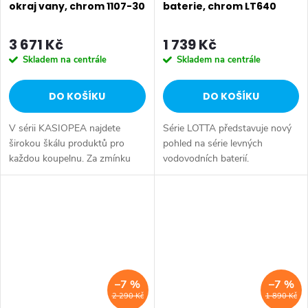
okraj vany, chrom 1107-30
baterie, chrom LT640
3 671 Kč
1 739 Kč
Skladem na centrále
Skladem na centrále
DO KOŠÍKU
DO KOŠÍKU
V sérii KASIOPEA najdete
Série LOTTA představuje nový
širokou škálu produktů pro
pohled na série levných
každou koupelnu. Za zmínku
vodovodních baterií.
stojí dvě varianty
Umyvadlová stojánková baterie
podomítkových baterií a
má dostatečnou výšku 85 mm
varianta baterie na okraj vany.
k perlátoru pro pohodlné omytí
Série: KASIOPEA •...
rukou. Série:...
–7 %
–7 %
2 290 Kč
1 890 Kč