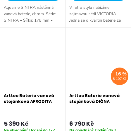
Aqualine SINTRA nástěnná
V retro stylu nabízíme
vanová baterie, chrom. Série:
zajímavou sérii VICTORIA.
SINTRA • Šířka: 178 mm •
Jedná se o kvalitní baterie za
Výška: 117 mm • Hloubka: 188
příznivou pořizovací cenu.
mm • Barva: Chrom • Materiál:
Série: VICTORIA • Hloubka:
Mosaz • Tvar: Kruhové •
159 mm • Barva: Chrom •
Instalace:...
Materiál: Mosaz •...
–16 %
8 107 Kč
Arttec Baterie vanová
Arttec Baterie vanová
stojánková AFRODITA
stojánková DIÓNA
5 390 Kč
6 790 Kč
Na objednání: Dodání do 1-2
Na objednání: Dodání do 3