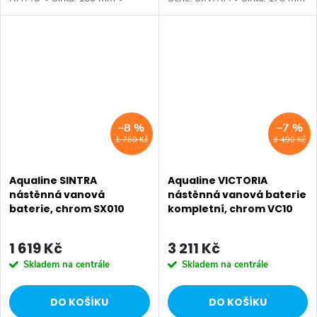
Barva: Chrom • Materiál: Mosaz
• Výška: 117 mm • Hloubka:
• Tvar: Hranaté • Instalace:
188 mm • Barva: Černá mat •
Nástěnná 150 mm • Ovládání:
Materiál: Mosaz • Tvar: Kruhové
Páka •...
•...
–8 %
–7 %
1 760 Kč
3 490 Kč
Aqualine SINTRA
Aqualine VICTORIA
nástěnná vanová
nástěnná vanová baterie
baterie, chrom SX010
kompletní, chrom VC10
1 619 Kč
3 211 Kč
Skladem na centrále
Skladem na centrále
DO KOŠÍKU
DO KOŠÍKU