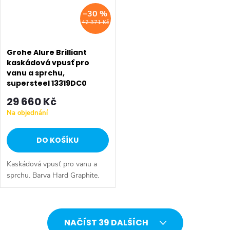
–30 %
42 371 Kč
Grohe Alure Brilliant
kaskádová vpusť pro
vanu a sprchu,
supersteel 13319DC0
29 660 Kč
Na objednání
DO KOŠÍKU
Kaskádová vpusť pro vanu a
sprchu. Barva Hard Graphite.
O
NAČÍST 39 DALŠÍCH