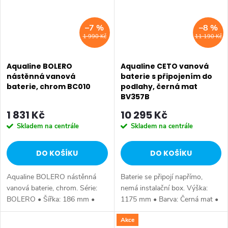
–7 %
–8 %
1 990 Kč
11 190 Kč
Aqualine BOLERO
Aqualine CETO vanová
nástěnná vanová
baterie s připojením do
baterie, chrom BC010
podlahy, černá mat
BV357B
1 831 Kč
10 295 Kč
Skladem na centrále
Skladem na centrále
DO KOŠÍKU
DO KOŠÍKU
Aqualine BOLERO nástěnná
Baterie se připojí napřímo,
vanová baterie, chrom. Série:
nemá instalační box. Výška:
BOLERO • Šířka: 186 mm •
1175 mm • Barva: Černá mat •
Výška: 109 mm • Hloubka: 199
Materiál: Mosaz • Tvar: Kruhové
Akce
mm • Barva: Chrom • Materiál:
• Instalace: Do podlahy •