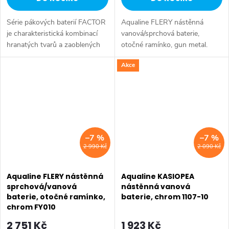
Série pákových baterií FACTOR
Aqualine FLERY nástěnná
je charakteristická kombinací
vanová/sprchová baterie,
hranatých tvarů a zaoblených
otočné ramínko, gun metal.
rohů. Série: FACTOR • Šířka:
Série: FLERY • Šířka: 200 mm •
Akce
215 mm • Výška: 115 mm •
Hloubka: 178 mm • Barva: Gun
Hloubka: 179 mm • Barva:
metal • Materiál: Mosaz • Tvar:
Chrom •...
Hranaté •...
–7 %
–7 %
2 990 Kč
2 090 Kč
Aqualine FLERY nástěnná
Aqualine KASIOPEA
sprchová/vanová
nástěnná vanová
baterie, otočné ramínko,
baterie, chrom 1107-10
chrom FY010
2 751 Kč
1 923 Kč