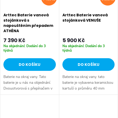
Arttec Baterie vanová
Arttec Baterie vanová
stojánková s
stojánková VENUŠE
napouštěním přepadem
ATHÉNA
7 390 Kč
5 900 Kč
Na objednání: Dodání do 3
Na objednání: Dodání do 3
týdnů
týdnů
DO KOŠÍKU
DO KOŠÍKU
Baterie na okraj vany. Tato
Baterie na okraj vany. tato
baterie je u nás na objednání.
baterie je vybavena keramickou
Dvouotvorová s přepínačem v
kartuší o průměru 40 mm
mixu Samonavíjecí sprcha s 2m
s keramickým přepínačem
hadicí Baterie pro napouštění
antivápenná 5ti polohová
přes přepad sifonu Přepad...
sprcha samonavíjecí sprcha s
2m hadicí...