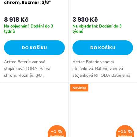
chrom, Rozměr: 3/8''
8 918 Kč
3 930 Kč
Na objednání: Dodání do 3
Na objednání: Dodání do 3
týdnů
týdnů
DO KOŠÍKU
DO KOŠÍKU
Arttec Baterie vanová
Arttec Baterie vanová
stojánková LORA, Barva:
stojánková. Baterie vanová
chrom, Rozměr: 3/8''.
stojánková RHODA Baterie na
Vodovodní baterie vanová
okraj vany. Tato baterie je u nás
Novinka
stojánková čtyřotvorová s
na objednání. Tříotvorová s
keramickým přepínačem,
přepínačem v mixu
samonavíjecí 2m hadicí a
Samonavíjecí sprcha...
sprchou....
–1 %
–15 %
7 490 Kč
6 990 Kč