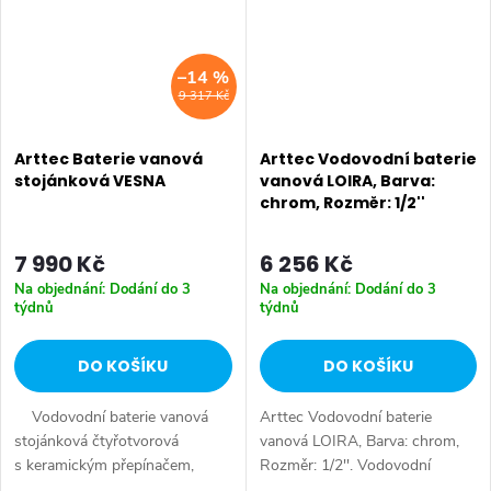
–14 %
9 317 Kč
Arttec Baterie vanová
Arttec Vodovodní baterie
stojánková VESNA
vanová LOIRA, Barva:
chrom, Rozměr: 1/2''
7 990 Kč
6 256 Kč
Na objednání: Dodání do 3
Na objednání: Dodání do 3
týdnů
týdnů
DO KOŠÍKU
DO KOŠÍKU
Vodovodní baterie vanová
Arttec Vodovodní baterie
stojánková čtyřotvorová
vanová LOIRA, Barva: chrom,
s keramickým přepínačem,
Rozměr: 1/2''. Vodovodní
samonavíjecí 2m hadicí
baterie vanová stojánková