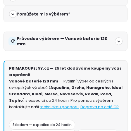
Pomůžete mi s výběrem?
Průvodce výběrem — Vanové baterie 120
mm
PRIMAKOUPELNY.cz — 25 let dodáváme koupelny včas
a správně
Vanové baterie 120 mm
— kvalitní výběr od českých i
evropských výrobců (
Aqualine, Grohe, Hansgrohe, Ideal
Standard, Kludi, Mereo, Novaservis, Ravak, Roca,
Sapho
) s expedicí do 24 hodin. Pro pomoc s výběrem
kontaktujte naši
technickou podporu
.
Doprava po celé ČR
.
Skladem — expedice do 24 hodin