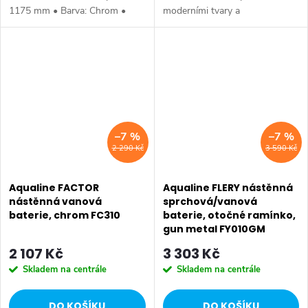
1175 mm • Barva: Chrom •
moderními tvary a
Materiál: Mosaz • Tvar: Kruhové
minimalistickým designem.
• Instalace: Do podlahy •
Typickým znakem série je
Ovládání: Páka • Přepínač na
elegantní tenká páčka
sprchu:...
umožňující pohodlnou
manipulaci....
–7 %
–7 %
2 290 Kč
3 590 Kč
Aqualine FACTOR
Aqualine FLERY nástěnná
nástěnná vanová
sprchová/vanová
baterie, chrom FC310
baterie, otočné ramínko,
gun metal FY010GM
2 107 Kč
3 303 Kč
Skladem na centrále
Skladem na centrále
DO KOŠÍKU
DO KOŠÍKU