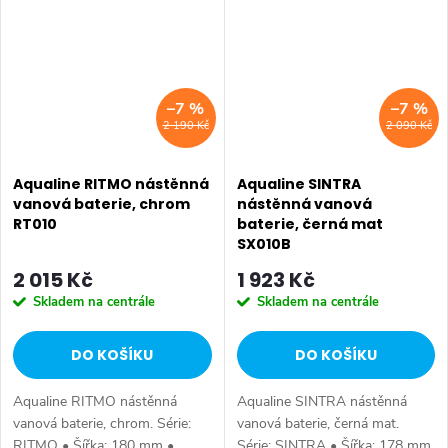
rukou. Série:...
Nástěnná 150...
–7 %
–7 %
2 190 Kč
2 090 Kč
Aqualine RITMO nástěnná
Aqualine SINTRA
vanová baterie, chrom
nástěnná vanová
RT010
baterie, černá mat
SX010B
2 015 Kč
1 923 Kč
Skladem na centrále
Skladem na centrále
DO KOŠÍKU
DO KOŠÍKU
Aqualine RITMO nástěnná
Aqualine SINTRA nástěnná
vanová baterie, chrom. Série:
vanová baterie, černá mat.
RITMO • Šířka: 180 mm •
Série: SINTRA • Šířka: 178 mm