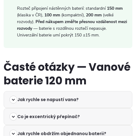
Rozteč připojení nástěnných baterií: standardní
150 mm
(klasika v ČR),
100 mm
(kompaktní),
200 mm
(velké
rozvody).
Před nákupem změřte přesnou vzdálenost mezi
rozvody
— baterie s rozdílnou roztečí nepasuje.
Univerzální baterie umí pokrýt 150 ±15 mm.
Časté otázky — Vanové
baterie 120 mm
Jak rychle se napustí vana?
Co je excentrický přepínač?
Jak rychle obdržím objednanou baterii?