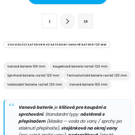
v
l
S
1
16
t
á
r
d
á
SOUVISEJÍCÍ KATEGORIE KE KATEGORII VANOVÉ BATERIE 120 MM
a
n
k
c
o
Vanové baterie 100 mm
Koupelnové baterie rozteč 120 mm
í
v
Sprchové baterie, rozteč 120 mm
Termostatické baterie rozteč 120 mm
á
Vodovodní baterie, rozteč 120 mm
Vanové baterie 150 mm
p
n
r
í
Vanová baterie
je
klíčová pro koupání a
v
sprchování
. Standardní typy:
nástěnná s
přepínačem
(klasika — voda do vany / sprchy po
k
stisknutí přepínače),
stojánková na okraj vany