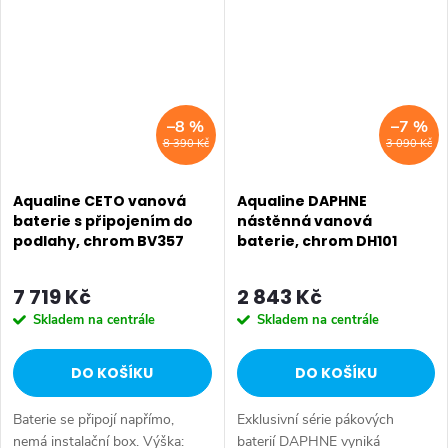
Mosaz • Tvar: Kruhové •
Ovládání: Páka • Přepínač na...
Instalace:...
–8 %
–7 %
8 390 Kč
3 090 Kč
Aqualine CETO vanová
Aqualine DAPHNE
baterie s připojením do
nástěnná vanová
podlahy, chrom BV357
baterie, chrom DH101
7 719 Kč
2 843 Kč
Skladem na centrále
Skladem na centrále
DO KOŠÍKU
DO KOŠÍKU
Baterie se připojí napřímo,
Exklusivní série pákových
nemá instalační box. Výška:
baterií DAPHNE vyniká