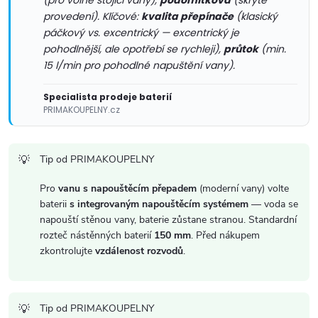
y
(pro volně stojící vany),
podomítková
(skryté
provedení). Klíčové:
kvalita přepínače
(klasický
v
páčkový vs. excentrický — excentrický je
pohodlnější, ale opotřebí se rychleji),
průtok
(min.
ý
15 l/min pro pohodlné napuštění vany).
p
Specialista prodeje baterií
PRIMAKOUPELNY.cz
i
s
Tip od PRIMAKOUPELNY
u
Pro
vanu s napouštěcím přepadem
(moderní vany) volte
baterii
s integrovaným napouštěcím systémem
— voda se
napouští stěnou vany, baterie zůstane stranou. Standardní
rozteč nástěnných baterií
150 mm
. Před nákupem
zkontrolujte
vzdálenost rozvodů
.
Tip od PRIMAKOUPELNY