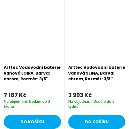
a sprchou. tato baterie je
tříotvorová s keramickým
vybavena keramickou kartuší
přepínačem, samonavíjecí 2m
o průměru 35 mm...
hadicí a sprchou,...
Arttec Vodovodní baterie
Arttec Vodovodní baterie
vanová LOIRA, Barva:
vanová SEINA, Barva:
chrom, Rozměr: 3/8''
chrom, Rozměr: 3/8''
7 187 Kč
3 993 Kč
Na objednání: Dodání do 3
Na objednání: Dodání do 3
týdnů
týdnů
DO KOŠÍKU
DO KOŠÍKU