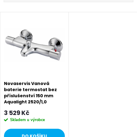
a
Nejlevnější
V
z
Nejdražší
ý
Nejprodávanější
e
p
Abecedně
n
i
í
s
p
p
Novaservis Vanová
r
baterie termostat bez
příslušenství 150 mm
r
o
Aqualight 2520/1,0
o
3 529 Kč
d
Skladem u výrobce
d
u
DO KOŠÍKU