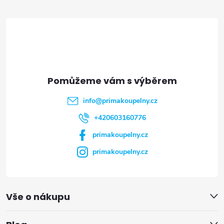
á
p
a
t
info
@
primakoupelny.cz
í
+420603160776
primakoupelny.cz
primakoupelny.cz
Vše o nákupu