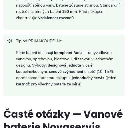
napouští stěnou vany, baterie zůstane stranou. Standardní
rozteč nástěnných baterií
150 mm
. Před nákupem
zkontrolujte
vzdálenost rozvodů
.
Tip od PRIMAKOUPELNY
Série baterií obsahují
kompletní řadu
— umyvadlovou,
vanovou, sprchovou, bidetovou, dřezovou v jednotném
designu. Výhody:
designová jednota
v celé
koupelně/kuchyni,
cenové zvýhodnění
u setů (10–15 %
oproti samostatnému nákupu),
jednoduchý servis
(jeden
kartridž pro všechny baterie ze série).
Časté otázky — Vanové
baterie Novaservis