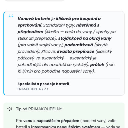
í
p
Vanová baterie
je
klíčová pro koupání a
r
sprchování
. Standardní typy:
nástěnná s
v
přepínačem
(klasika — voda do vany / sprchy po
stisknutí přepínače),
stojánková na okraj vany
k
(pro volně stojící vany),
podomítková
(skryté
provedení). Klíčové:
kvalita přepínače
(klasický
y
páčkový vs. excentrický — excentrický je
pohodlnější, ale opotřebí se rychleji),
průtok
(min.
v
15 l/min pro pohodlné napuštění vany).
ý
Specialista prodeje baterií
p
PRIMAKOUPELNY.cz
i
Tip od PRIMAKOUPELNY
s
Pro
vanu s napouštěcím přepadem
(moderní vany) volte
u
baterii
s integrovaným napouštěcím systémem
— voda se