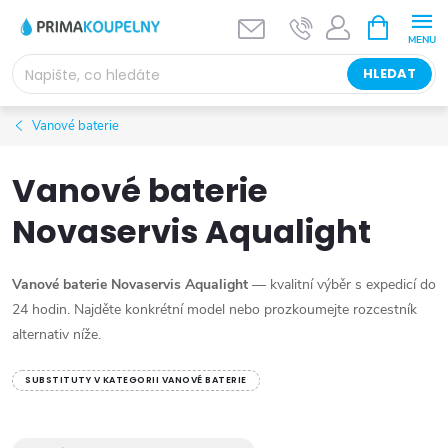
Přejít
NÁKUPNÍ
KOŠÍK
na
obsah
HLEDAT
Vanové baterie
Vanové baterie
Novaservis Aqualight
Vanové baterie Novaservis Aqualight
— kvalitní výběr s expedicí do
24 hodin. Najděte konkrétní model nebo prozkoumejte rozcestník
alternativ níže.
SUBSTITUTY V KATEGORII VANOVÉ BATERIE