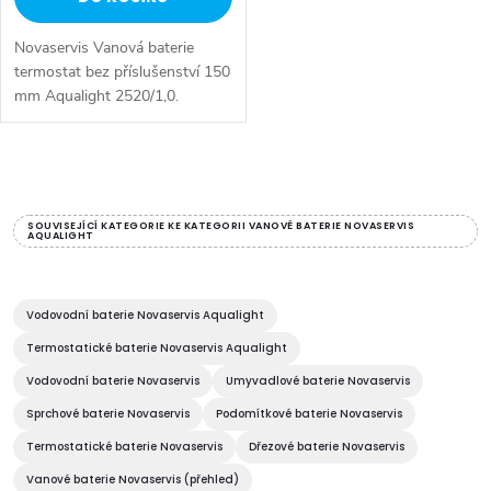
u
k
Novaservis Vanová baterie
k
t
termostat bez příslušenství 150
mm Aqualight 2520/1,0.
t
Odolná termostatická kartuše
ů
se zárukou 2 roky. Prvotřídní
ů
chromové provedení. Vanová...
O
v
SOUVISEJÍCÍ KATEGORIE KE KATEGORII VANOVÉ BATERIE NOVASERVIS
AQUALIGHT
l
á
Vodovodní baterie Novaservis Aqualight
d
Termostatické baterie Novaservis Aqualight
Vodovodní baterie Novaservis
Umyvadlové baterie Novaservis
a
Sprchové baterie Novaservis
Podomítkové baterie Novaservis
c
Termostatické baterie Novaservis
Dřezové baterie Novaservis
Vanové baterie Novaservis (přehled)