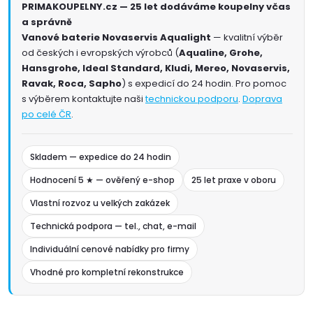
PRIMAKOUPELNY.cz — 25 let dodáváme koupelny včas
a správně
Vanové baterie Novaservis Aqualight
— kvalitní výběr
od českých i evropských výrobců (
Aqualine, Grohe,
Hansgrohe, Ideal Standard, Kludi, Mereo, Novaservis,
Ravak, Roca, Sapho
) s expedicí do 24 hodin. Pro pomoc
s výběrem kontaktujte naši
technickou podporu
.
Doprava
po celé ČR
.
Skladem — expedice do 24 hodin
Hodnocení 5 ★ — ověřený e-shop
25 let praxe v oboru
Vlastní rozvoz u velkých zakázek
Technická podpora — tel., chat, e-mail
Individuální cenové nabídky pro firmy
Vhodné pro kompletní rekonstrukce