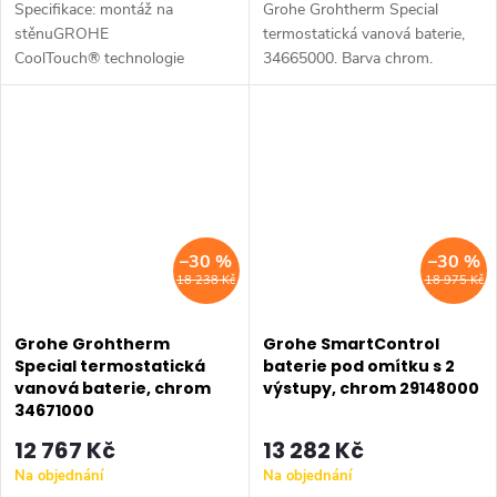
Specifikace: montáž na
Grohe Grohtherm Special
stěnuGROHE
termostatická vanová baterie,
CoolTouch® technologie
34665000. Barva chrom.
zabraňující opařeníGROHE
StarLight® chromový
povrchGROHE Aqua Paddle
ergonomicky tvarované
rukojetiGROHE...
–30 %
–30 %
18 238 Kč
18 975 Kč
Grohe Grohtherm
Grohe SmartControl
Special termostatická
baterie pod omítku s 2
vanová baterie, chrom
výstupy, chrom 29148000
34671000
12 767 Kč
13 282 Kč
Na objednání
Na objednání