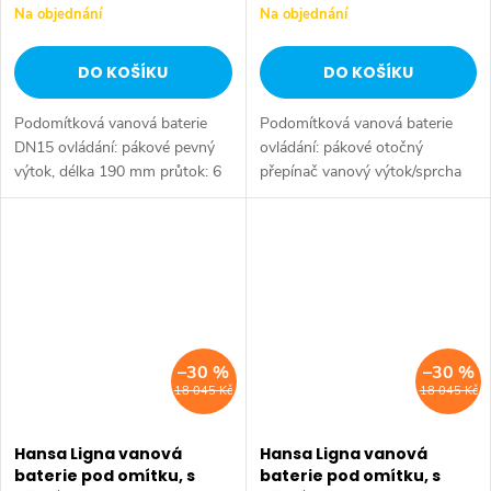
Na objednání
Na objednání
DO KOŠÍKU
DO KOŠÍKU
Podomítková vanová baterie
Podomítková vanová baterie
DN15 ovládání: pákové pevný
ovládání: pákové otočný
výtok, délka 190 mm průtok: 6
přepínač vanový výtok/sprcha
l/min (při tlaku 3 bar)
materiál: mosaz povrchová
PCA® perlátor s konstantním
úprava: chrom Instalace na
průtokem vody nezávislým na...
základní podomítkové těleso
Hansa...
–30 %
–30 %
18 045 Kč
18 045 Kč
Hansa Ligna vanová
Hansa Ligna vanová
baterie pod omítku, s
baterie pod omítku, s