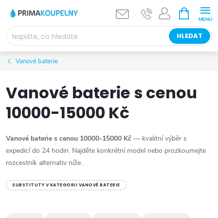
Přejít
NÁKUPNÍ
KOŠÍK
na
obsah
HLEDAT
Vanové baterie
Vanové baterie s cenou
10000-15000 Kč
Vanové baterie s cenou 10000-15000 Kč
— kvalitní výběr s
expedicí do 24 hodin. Najděte konkrétní model nebo prozkoumejte
rozcestník alternativ níže.
SUBSTITUTY V KATEGORII VANOVÉ BATERIE