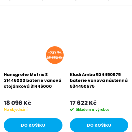
Hansgrohe. Série: Metris New.
Hansgrohe. Série: Metris S. Typ
Typ baterie: Koupelnová baterie,
baterie: Koupelnová baterie,
sprchová baterie, vanová
sprchová baterie, vanová
baterie....
baterie. Barva:...
–30 %
25 852 Kč
Hansgrohe Metris S
Kludi Amba 534450575
31446000 baterie vanová
baterie vanová nástěnná
stojánková 31446000
534450575
18 096 Kč
17 622 Kč
Na objednání
Skladem u výrobce
DO KOŠÍKU
DO KOŠÍKU