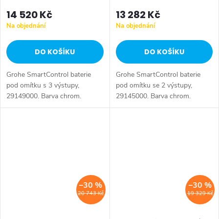
14 520 Kč
13 282 Kč
Na objednání
Na objednání
DO KOŠÍKU
DO KOŠÍKU
Grohe SmartControl baterie
Grohe SmartControl baterie
pod omítku s 3 výstupy,
pod omítku se 2 výstupy,
29149000. Barva chrom.
29145000. Barva chrom.
–30 %
–30 %
20 743 Kč
19 329 Kč