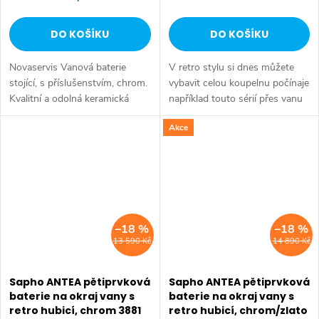
DO KOŠÍKU
DO KOŠÍKU
Novaservis Vanová baterie
V retro stylu si dnes můžete
stojící, s příslušenstvím, chrom.
vybavit celou koupelnu počínaje
Kvalitní a odolná keramická
například touto sérií přes vanu
kartuše 35 mm s prodlouženou
Retro, doplňky Diamond až po
Akce
zárukou 5 let. Prvotřídní
keramiku Retro nebo Classic.
chromové provedení. Vanová
Dojem starší patiny může...
baterie...
–18 %
–18 %
13 590 Kč
14 890 Kč
Sapho ANTEA pětiprvková
Sapho ANTEA pětiprvková
baterie na okraj vany s
baterie na okraj vany s
retro hubicí, chrom 3881
retro hubicí, chrom/zlato