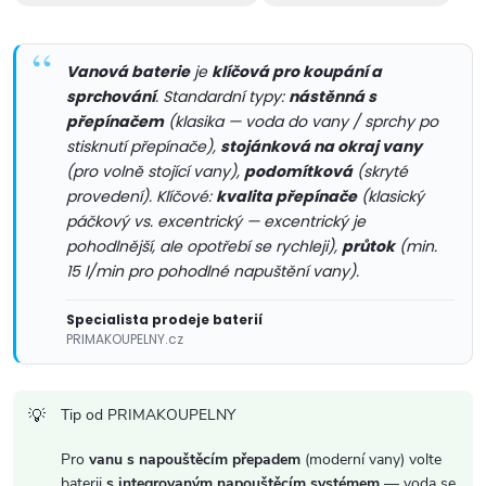
y
v
Vanová baterie
je
klíčová pro koupání a
sprchování
. Standardní typy:
nástěnná s
ý
přepínačem
(klasika — voda do vany / sprchy po
stisknutí přepínače),
stojánková na okraj vany
p
(pro volně stojící vany),
podomítková
(skryté
provedení). Klíčové:
kvalita přepínače
(klasický
i
páčkový vs. excentrický — excentrický je
s
pohodlnější, ale opotřebí se rychleji),
průtok
(min.
15 l/min pro pohodlné napuštění vany).
u
Specialista prodeje baterií
PRIMAKOUPELNY.cz
Tip od PRIMAKOUPELNY
Pro
vanu s napouštěcím přepadem
(moderní vany) volte
baterii
s integrovaným napouštěcím systémem
— voda se