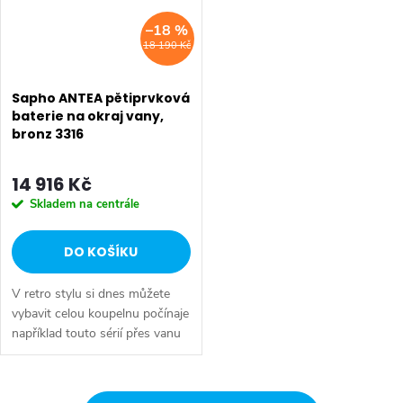
–18 %
18 190 Kč
Sapho ANTEA pětiprvková
baterie na okraj vany,
bronz 3316
14 916 Kč
Skladem na centrále
DO KOŠÍKU
V retro stylu si dnes můžete
vybavit celou koupelnu počínaje
například touto sérií přes vanu
Retro, doplňky Diamond až po
keramiku Retro nebo Classic.
Dojem starší patiny může...