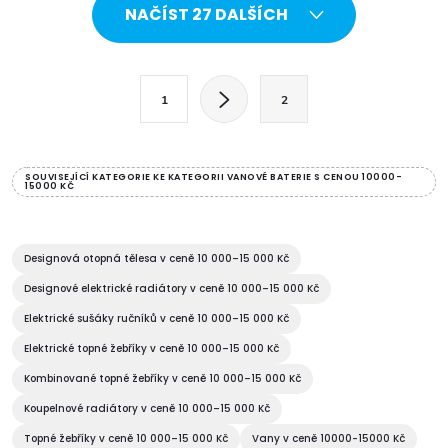
O
NAČÍST 27 DALŠÍCH
v
l
S
1
2
t
á
r
d
á
SOUVISEJÍCÍ KATEGORIE KE KATEGORII VANOVÉ BATERIE S CENOU 10000-
15000 KČ
a
n
k
c
o
Designová otopná tělesa v ceně 10 000–15 000 Kč
í
v
Designové elektrické radiátory v ceně 10 000–15 000 Kč
á
p
Elektrické sušáky ručníků v ceně 10 000–15 000 Kč
n
Elektrické topné žebříky v ceně 10 000–15 000 Kč
r
í
Kombinované topné žebříky v ceně 10 000–15 000 Kč
v
Koupelnové radiátory v ceně 10 000–15 000 Kč
k
Topné žebříky v ceně 10 000–15 000 Kč
Vany v ceně 10000-15000 Kč