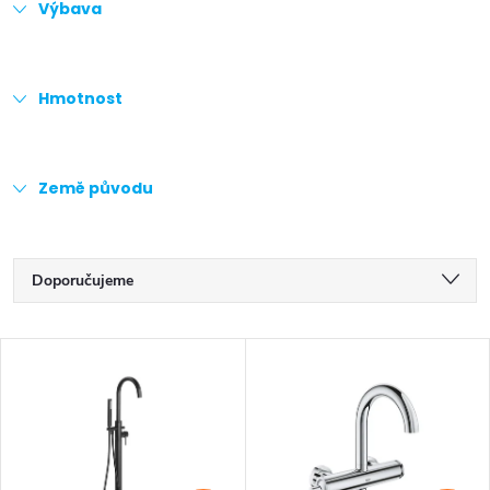
Výbava
Hmotnost
Země původu
Ř
Doporučujeme
a
Nejlevnější
V
z
Nejdražší
ý
Nejprodávanější
e
p
Abecedně
n