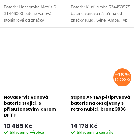
Baterie: Hansgrohe Metris S
Baterie: Kludi Amba 534450575
31446000 baterie vanová
baterie vanová nástěnná od
stojánková od značky
značky Kludi. Série: Amba. Typ
Hansgrohe. Série: Metris S. Typ
baterie: Páková baterie,
baterie: Koupelnová baterie,
sprchová baterie, vanová
sprchová baterie, vanová
baterie. Barva: Chrom. Ovládání:
baterie. Barva:...
Páka....
–18 %
17 290 Kč
Novaservis Vanová
Sapho ANTEA pětiprvková
baterie stojící, s
baterie na okraj vany s
příslušenstvím, chrom
retro hubicí, bronz 3886
BFI11F
10 485 Kč
14 178 Kč
Skladem u výrobce
Skladem na centrále