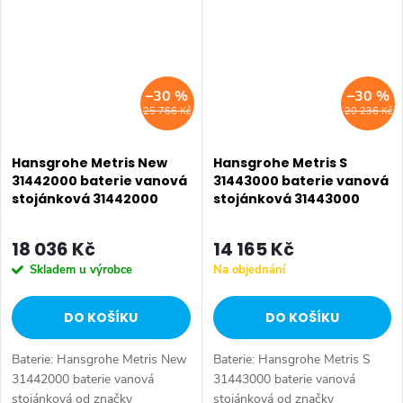
destičkamivyložení:...
–30 %
–30 %
25 766 Kč
20 236 Kč
Hansgrohe Metris New
Hansgrohe Metris S
31442000 baterie vanová
31443000 baterie vanová
stojánková 31442000
stojánková 31443000
18 036 Kč
14 165 Kč
Skladem u výrobce
Na objednání
DO KOŠÍKU
DO KOŠÍKU
Baterie: Hansgrohe Metris New
Baterie: Hansgrohe Metris S
31442000 baterie vanová
31443000 baterie vanová
stojánková od značky
stojánková od značky