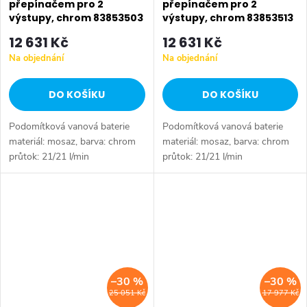
přepínačem pro 2
přepínačem pro 2
výstupy, chrom 83853503
výstupy, chrom 83853513
12 631 Kč
12 631 Kč
Na objednání
Na objednání
DO KOŠÍKU
DO KOŠÍKU
Podomítková vanová baterie
Podomítková vanová baterie
materiál: mosaz, barva: chrom
materiál: mosaz, barva: chrom
průtok: 21/21 l/min
průtok: 21/21 l/min
(vana/sprcha) pro 2 výstupy, s
(vana/sprcha) pro 2 výstupy, s
regulací průtokového množství
regulací průtokového množství
instalace na montážní těleso,...
instalace na montážní těleso,...
–30 %
–30 %
25 051 Kč
17 977 Kč