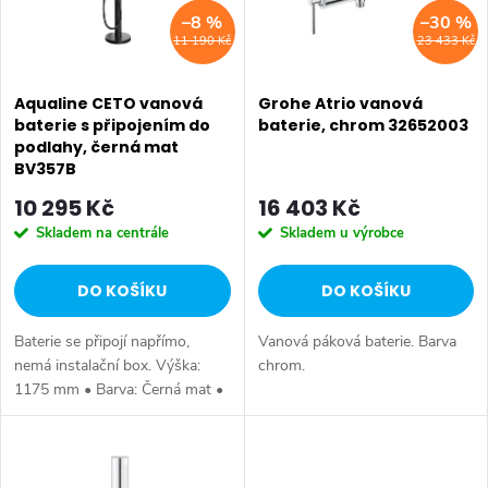
i
–8 %
–30 %
í
11 190 Kč
23 433 Kč
s
p
p
Aqualine CETO vanová
Grohe Atrio vanová
r
baterie s připojením do
baterie, chrom 32652003
podlahy, černá mat
r
o
BV357B
o
10 295 Kč
16 403 Kč
d
Skladem na centrále
Skladem u výrobce
d
u
DO KOŠÍKU
DO KOŠÍKU
u
k
Baterie se připojí napřímo,
Vanová páková baterie. Barva
k
t
nemá instalační box. Výška:
chrom.
1175 mm • Barva: Černá mat •
t
Materiál: Mosaz • Tvar: Kruhové
ů
• Instalace: Do podlahy •
ů
Ovládání: Páka • Přepínač na...