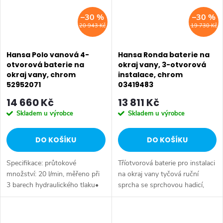
–30 %
–30 %
20 943 Kč
19 730 Kč
Hansa Polo vanová 4-
Hansa Ronda baterie na
otvorová baterie na
okraj vany, 3-otvorová
okraj vany, chrom
instalace, chrom
52952071
03419483
14 660 Kč
13 811 Kč
Skladem u výrobce
Skladem u výrobce
DO KOŠÍKU
DO KOŠÍKU
Specifikace: průtokové
Tříotvorová baterie pro instalaci
množství: 20 l/min, měřeno při
na okraj vany tyčová ruční
3 barech hydraulického tlaku•
sprcha se sprchovou hadicí,
stojánkový výtok• ovládací
délka 1750 mm rukojeť pro
rukojeti– uzavírací ventil s
přepínání vana/sprcha ovládací
keramickými
páka pro regulaci průtoku a...