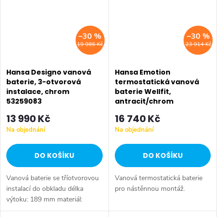
–30 %
–30 %
19 986 Kč
23 914 Kč
Hansa Designo vanová
Hansa Emotion
baterie, 3-otvorová
termostatická vanová
instalace, chrom
baterie Wellfit,
53259083
antracit/chrom
5864217284
13 990 Kč
16 740 Kč
Na objednání
Na objednání
DO KOŠÍKU
DO KOŠÍKU
Vanová baterie se tříotvorovou
Vanová termostatická baterie
instalací do obkladu délka
pro nástěnnou montáž.
výtoku: 189 mm materiál:
mosaz barva: chrom pro