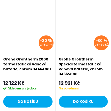
zabraňující opařeníGROHE
StarLight® chromový
povrchGROHE Aqua Paddle
ergonomicky tvarované...
–30 %
–30 %
17 317 Kč
18 459 Kč
Grohe Grohtherm 2000
Grohe Grohtherm
termostatická vanová
Special termostatická
baterie, chrom 34464001
vanová baterie, chrom
34665000
12 122 Kč
12 921 Kč
Skladem u výrobce
Na objednání
DO KOŠÍKU
DO KOŠÍKU