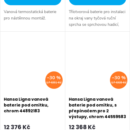
Vanová termostatická baterie
Tříotvorová baterie pro instalaci
pro nástěnnou montáž.
na okraj vany tyčová ruční
sprcha se sprchovou hadicí,
délka 1750 mm rukojeť pro
přepínání vana/sprcha ovládací
páka pro regulaci průtoku a...
–30 %
–30 %
17 681 Kč
17 668 Kč
Hansa Ligna vanová
Hansa Ligna vanová
baterie pod omítku,
baterie pod omítku, s
chrom 44892183
přepínačem pro 2
výstupy, chrom 44559583
12 376 Kč
12 368 Kč