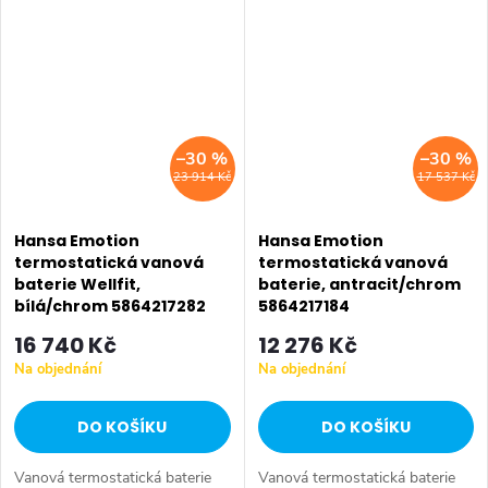
vzdálené napouštění
vany HANSAFILL instalace na
montážní...
–30 %
–30 %
23 914 Kč
17 537 Kč
Hansa Emotion
Hansa Emotion
termostatická vanová
termostatická vanová
baterie Wellfit,
baterie, antracit/chrom
bílá/chrom 5864217282
5864217184
16 740 Kč
12 276 Kč
Na objednání
Na objednání
DO KOŠÍKU
DO KOŠÍKU
Vanová termostatická baterie
Vanová termostatická baterie