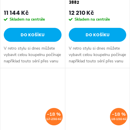
3882
11 144 Kč
12 210 Kč
Skladem na centrále
Skladem na centrále
DO KOŠÍKU
DO KOŠÍKU
V retro stylu si dnes můžete
V retro stylu si dnes můžete
vybavit celou koupelnu počínaje
vybavit celou koupelnu počínaje
například touto sérií přes vanu
například touto sérií přes vanu
Retro, doplňky Diamond až po
Retro, doplňky Diamond až po
keramiku Retro nebo Classic.
keramiku Retro nebo Classic.
Dojem starší patiny může...
Dojem starší patiny může...
–18 %
–18 %
17 290 Kč
18 190 Kč