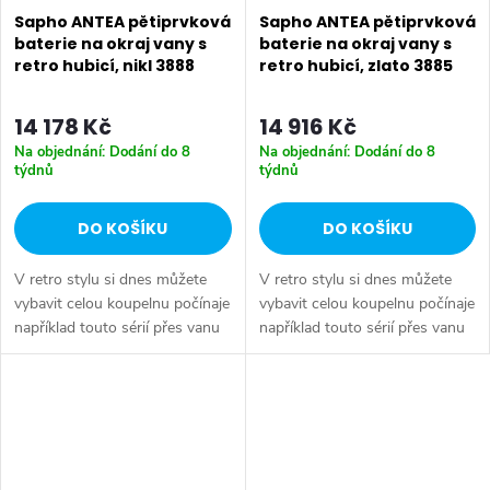
Sapho ANTEA pětiprvková
Sapho ANTEA pětiprvková
baterie na okraj vany s
baterie na okraj vany s
retro hubicí, nikl 3888
retro hubicí, zlato 3885
14 178 Kč
14 916 Kč
Na objednání: Dodání do 8
Na objednání: Dodání do 8
týdnů
týdnů
DO KOŠÍKU
DO KOŠÍKU
V retro stylu si dnes můžete
V retro stylu si dnes můžete
vybavit celou koupelnu počínaje
vybavit celou koupelnu počínaje
například touto sérií přes vanu
například touto sérií přes vanu
Retro, doplňky Diamond až po
Retro, doplňky Diamond až po
keramiku Retro nebo Classic.
keramiku Retro nebo Classic.
Dojem starší patiny může...
Dojem starší patiny může...