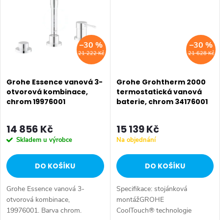
–30 %
–30 %
21 222 Kč
21 628 Kč
Grohe Essence vanová 3-
Grohe Grohtherm 2000
otvorová kombinace,
termostatická vanová
chrom 19976001
baterie, chrom 34176001
14 856 Kč
15 139 Kč
Skladem u výrobce
Na objednání
DO KOŠÍKU
DO KOŠÍKU
Grohe Essence vanová 3-
Specifikace: stojánková
otvorová kombinace,
montážGROHE
19976001. Barva chrom.
CoolTouch® technologie