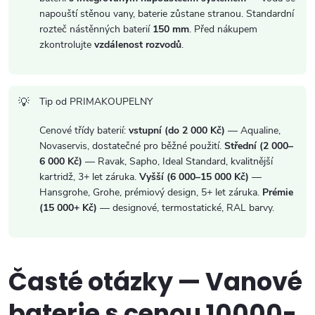
napouští stěnou vany, baterie zůstane stranou. Standardní
rozteč nástěnných baterií
150 mm
. Před nákupem
zkontrolujte
vzdálenost rozvodů
.
Tip od PRIMAKOUPELNY
Cenové třídy baterií:
vstupní (do 2 000 Kč)
— Aqualine,
Novaservis, dostatečné pro běžné použití.
Střední (2 000–
6 000 Kč)
— Ravak, Sapho, Ideal Standard, kvalitnější
kartridž, 3+ let záruka.
Vyšší (6 000–15 000 Kč)
—
Hansgrohe, Grohe, prémiový design, 5+ let záruka.
Prémie
(15 000+ Kč)
— designové, termostatické, RAL barvy.
Časté otázky — Vanové
baterie s cenou 10000-