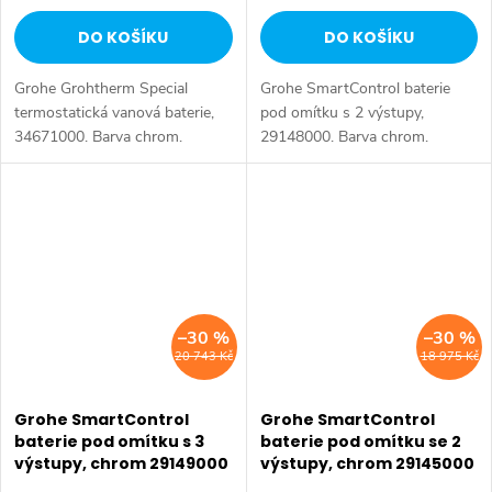
DO KOŠÍKU
DO KOŠÍKU
Grohe Grohtherm Special
Grohe SmartControl baterie
termostatická vanová baterie,
pod omítku s 2 výstupy,
34671000. Barva chrom.
29148000. Barva chrom.
–30 %
–30 %
20 743 Kč
18 975 Kč
Grohe SmartControl
Grohe SmartControl
baterie pod omítku s 3
baterie pod omítku se 2
výstupy, chrom 29149000
výstupy, chrom 29145000