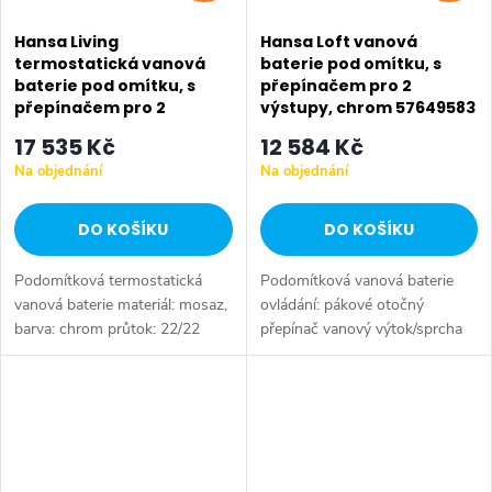
Hansa Living
Hansa Loft vanová
termostatická vanová
baterie pod omítku, s
baterie pod omítku, s
přepínačem pro 2
přepínačem pro 2
výstupy, chrom 57649583
výstupy, chrom 81149552
17 535 Kč
12 584 Kč
Na objednání
Na objednání
DO KOŠÍKU
DO KOŠÍKU
Podomítková termostatická
Podomítková vanová baterie
vanová baterie materiál: mosaz,
ovládání: pákové otočný
barva: chrom průtok: 22/22
přepínač vanový výtok/sprcha
l/min (vana/sprcha) pro 2
materiál: mosaz povrchová
výstupy, s regulací průtokového
úprava: chrom Instalace na
množství instalace na...
základní podomítkové těleso
Hansa...