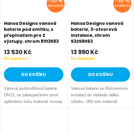
–30 %
–30 %
19 329 Kč
19 986 Kč
Hansa Designo vanová
Hansa Designo vanová
baterie pod omítku, s
baterie, 3-otvorová
přepínačem pro 2
instalace, chrom
výstupy, chrom 81113593
53259063
13 530 Kč
13 990 Kč
Na objednání
Na objednání
DO KOŠÍKU
DO KOŠÍKU
Vanová podomítková baterie
Vanová baterie se tříotvorovou
DN15, se zabezpečením proti
instalací do obkladu délka
zpětnému toku materiál: mosaz
výtoku: 189 mm materiál:
barevné provedení: chrom
mosaz barva: chrom pro
ovládání: pákové instalace na
vzdálené napouštění
montážní těleso, není součástí...
vany HANSAFILL instalace na
montážní...