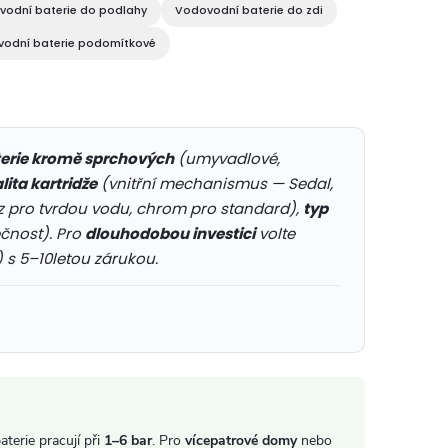
odní baterie do podlahy
Vodovodní baterie do zdi
odní baterie podomítkové
erie kromě sprchových
(umyvadlové,
lita kartridže
(vnitřní mechanismus — Sedal,
 pro tvrdou vodu, chrom pro standard),
typ
čnost). Pro
dlouhodobou investici
volte
s 5–10letou zárukou.
aterie pracují při
1–6 bar
. Pro
vícepatrové domy
nebo