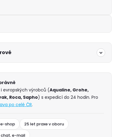
rové
správně
 i evropských výrobců (
Aqualine, Grohe,
vak, Roca, Sapho
) s expedicí do 24 hodin. Pro
ava po celé ČR
.
 e-shop
25 let praxe v oboru
 chat, e-mail