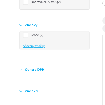
t
Doprava ZDARMA
2
r
a
Značky
Grohe
2
n
Všechny značky
n
í
Cena s DPH
i
p
a
Značka
n