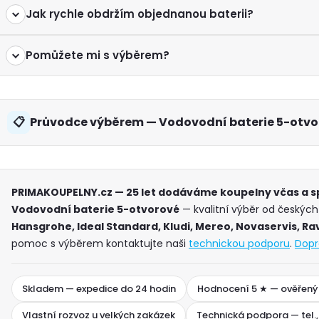
Jak rychle obdržím objednanou baterii?
Pomůžete mi s výběrem?
Průvodce výběrem — Vodovodní baterie 5-otvo
PRIMAKOUPELNY.cz — 25 let dodáváme koupelny včas a 
Vodovodní baterie 5-otvorové
— kvalitní výběr od českých
Hansgrohe, Ideal Standard, Kludi, Mereo, Novaservis, Ra
pomoc s výběrem kontaktujte naši
technickou podporu
.
Dopr
Skladem — expedice do 24 hodin
Hodnocení 5 ★ — ověřený
Vlastní rozvoz u velkých zakázek
Technická podpora — tel.,