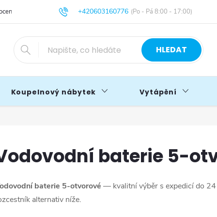
+420603160776
cení obchodu
Obchodní podmínky
Blog
info@primakoupelny.cz
HLEDAT
Koupelnový nábytek
Vytápění
Vodovodní baterie 5-ot
odovodní baterie 5-otvorové
— kvalitní výběr s expedicí do 2
ozcestník alternativ níže.