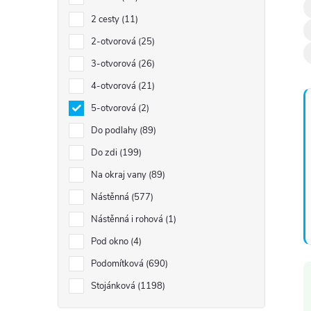
2 cesty
11
2-otvorová
25
3-otvorová
26
í
4-otvorová
21
5-otvorová
2
Do podlahy
89
Do zdi
199
Na okraj vany
89
Nástěnná
577
Nástěnná i rohová
1
Pod okno
4
Podomítková
690
Stojánková
1198