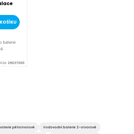
alace
KOŠÍKU
o baterie
vá
Kód:
29037000
aterie pětiotvorové
Vodovodní baterie 2-otvorové