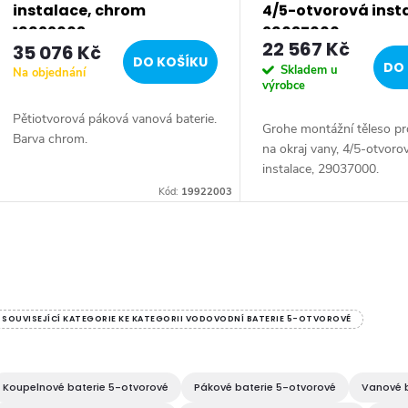
r
instalace, chrom
4/5-otvorová inst
19922003
29037000
22 567 Kč
35 076 Kč
o
DO KOŠÍKU
DO 
Skladem u
Na objednání
výrobce
d
Pětiotvorová páková vanová baterie.
Grohe montážní těleso pr
Barva chrom.
u
na okraj vany, 4/5-otvoro
instalace, 29037000.
k
Kód:
19922003
t
O
ů
v
SOUVISEJÍCÍ KATEGORIE KE KATEGORII VODOVODNÍ BATERIE 5-OTVOROVÉ
á
Koupelnové baterie 5-otvorové
Pákové baterie 5-otvorové
Vanové b