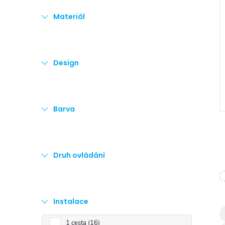
e
Materiál
l
Design
Barva
Druh ovládání
l
Instalace
1 cesta
16