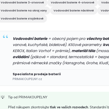
d
Vodovodní baterie 3-otvorové
Vodovodní baterie 4-otvorové
Vodov
a
Vodovodní baterie na okraj vany
Vodovodní baterie nástěnné
Vodov
c
Vodovodní baterie stojánkové
p
Vodovodní baterie
= obecný pojem pro
všechny bat
vanové, kuchyňské, bidetové). Klíčové parametry:
kva
r
KEROX, Italian Vorhof = prémie),
materiál těla
(mosaz
ovládání
(pákové = standard, termostatické = bezpe
v
prémiové německé značky (Hansgrohe, Grohe, Kludi) 
k
Specialista prodeje baterií
y
PRIMAKOUPELNY.cz
v
ý
Tip od PRIMAKOUPELNY
Před nákupem zkontrolujte
tlak ve vašich rozvodech
. Standardní b