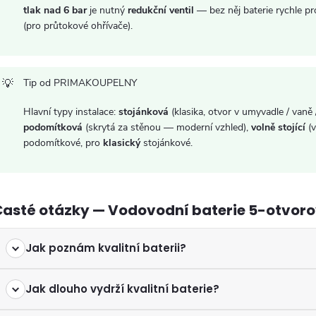
p
tlak nad 6 bar
je nutný
redukční ventil
— bez něj baterie rychle pr
(pro průtokové ohřívače).
s
u
Tip od PRIMAKOUPELNY
Hlavní typy instalace:
stojánková
(klasika, otvor v umyvadle / vaně 
podomítková
(skrytá za stěnou — moderní vzhled),
volně stojící
(v
podomítkové, pro
klasický
stojánkové.
Časté otázky — Vodovodní baterie 5-otvor
Jak poznám kvalitní baterii?
Jak dlouho vydrží kvalitní baterie?