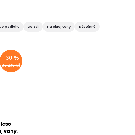
Do podlahy
Do zdi
Na okraj vany
Nástěnné
–30 %
32 239 Kč
leso
aj vany,