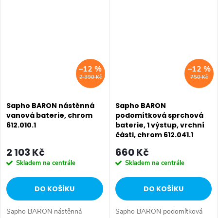
Hloubka: 338 mm • Barva:
Výška: 162 mm • Hloubka: 338
Chrom • Materiál: Mosaz • Tvar:
mm • Barva: Chrom • Materiál:
Kruhové •...
Mosaz • Tvar:...
–12 %
–12 %
2 390 Kč
750 Kč
Sapho BARON nástěnná
Sapho BARON
vanová baterie, chrom
podomítková sprchová
612.010.1
baterie, 1 výstup, vrchní
části, chrom 612.041.1
2 103 Kč
660 Kč
Skladem na centrále
Skladem na centrále
DO KOŠÍKU
DO KOŠÍKU
Sapho BARON nástěnná
Sapho BARON podomítková