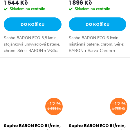
1 544 Kč
1 896 Kč
Skladem na centrále
Skladem na centrále
DO KOŠÍKU
DO KOŠÍKU
Sapho BARON ECO 3,8 l/min,
Sapho BARON ECO 6 l/min,
stojánková umyvadlová baterie,
nástěnná baterie, chrom. Série:
chrom. Série: BARON • Výška:
BARON • Barva: Chrom •
125 mm • Hloubka: 136 mm •
Materiál: Mosaz • Tvar: Kruhové
Barva: Chrom • Materiál: Mosaz
• Instalace: Nástěnná 150 mm
• Tvar: Kruhové • Instalace:...
• Ovládání: Páka • Průměr
kartuše:...
–12 %
–12 %
1 655 Kč
1 755 Kč
Sapho BARON ECO 6 l/min,
Sapho BARON ECO 6 l/min,