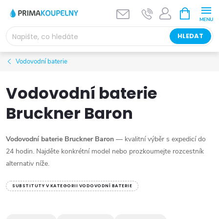
Přejít
NÁKUPNÍ
KOŠÍK
na
obsah
HLEDAT
Vodovodní baterie
Vodovodní baterie
Bruckner Baron
Vodovodní baterie Bruckner Baron
— kvalitní výběr s expedicí do
24 hodin. Najděte konkrétní model nebo prozkoumejte rozcestník
alternativ níže.
SUBSTITUTY V KATEGORII VODOVODNÍ BATERIE