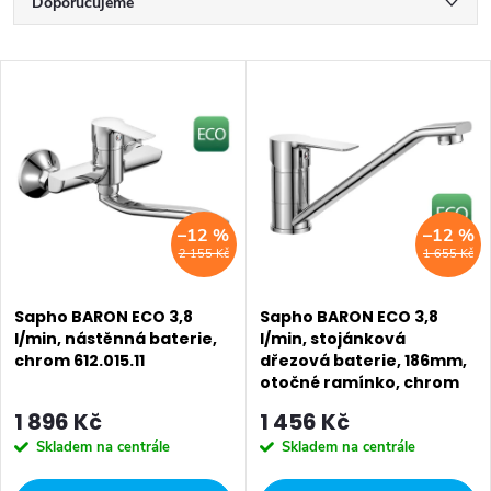
Ř
Doporučujeme
a
Nejlevnější
V
z
Nejdražší
ý
Nejprodávanější
e
p
Abecedně
n
i
–12 %
–12 %
í
2 155 Kč
1 655 Kč
s
p
p
Sapho BARON ECO 3,8
Sapho BARON ECO 3,8
r
l/min, nástěnná baterie,
l/min, stojánková
chrom 612.015.11
dřezová baterie, 186mm,
r
o
otočné ramínko, chrom
612.050.11
o
1 896 Kč
1 456 Kč
d
Skladem na centrále
Skladem na centrále
d