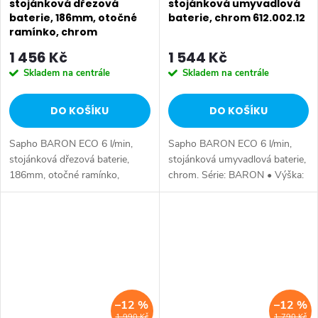
stojánková dřezová
stojánková umyvadlová
baterie, 186mm, otočné
baterie, chrom 612.002.12
ramínko, chrom
612.050.12
1 456 Kč
1 544 Kč
Skladem na centrále
Skladem na centrále
DO KOŠÍKU
DO KOŠÍKU
Sapho BARON ECO 6 l/min,
Sapho BARON ECO 6 l/min,
stojánková dřezová baterie,
stojánková umyvadlová baterie,
186mm, otočné ramínko,
chrom. Série: BARON • Výška:
chrom. Série: BARON • Výška:
125 mm • Hloubka: 136 mm •
139 mm • Barva: Chrom •
Barva: Chrom • Materiál: Mosaz
Materiál: Mosaz • Tvar: Kruhové
• Tvar: Kruhové • Instalace:...
• Instalace:...
–12 %
–12 %
1 990 Kč
1 790 Kč