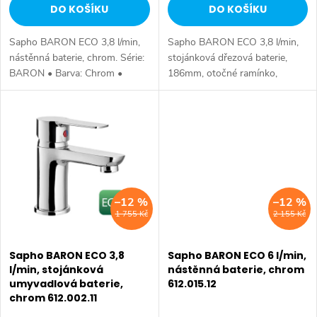
u
DO KOŠÍKU
DO KOŠÍKU
u
k
Sapho BARON ECO 3,8 l/min,
Sapho BARON ECO 3,8 l/min,
k
t
nástěnná baterie, chrom. Série:
stojánková dřezová baterie,
BARON • Barva: Chrom •
186mm, otočné ramínko,
t
Materiál: Mosaz • Tvar: Kruhové
chrom. Série: BARON • Výška:
ů
• Instalace: Nástěnná 150 mm
139 mm • Barva: Chrom •
ů
• Ovládání: Páka • Průměr
Materiál: Mosaz • Tvar: Kruhové
kartuše:...
• Instalace:...
–12 %
–12 %
1 755 Kč
2 155 Kč
Sapho BARON ECO 3,8
Sapho BARON ECO 6 l/min,
l/min, stojánková
nástěnná baterie, chrom
umyvadlová baterie,
612.015.12
chrom 612.002.11