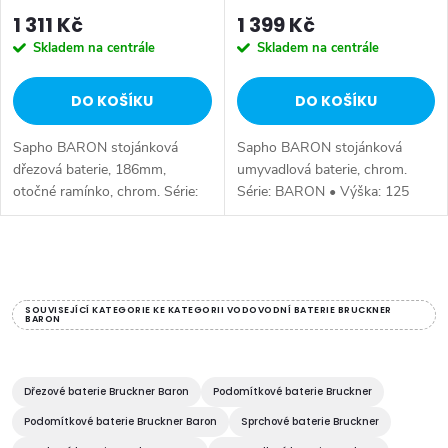
1 311 Kč
1 399 Kč
Skladem na centrále
Skladem na centrále
DO KOŠÍKU
DO KOŠÍKU
Sapho BARON stojánková
Sapho BARON stojánková
dřezová baterie, 186mm,
umyvadlová baterie, chrom.
otočné ramínko, chrom. Série:
Série: BARON • Výška: 125
BARON • Výška: 139 mm •
mm • Hloubka: 136 mm •
Barva: Chrom • Materiál: Mosaz
Barva: Chrom • Materiál: Mosaz
• Tvar: Kruhové • Instalace:
• Tvar: Kruhové • Instalace:
O
Stojánková •...
Stojánková •...
v
SOUVISEJÍCÍ KATEGORIE KE KATEGORII VODOVODNÍ BATERIE BRUCKNER
BARON
l
á
Dřezové baterie Bruckner Baron
Podomítkové baterie Bruckner
d
Podomítkové baterie Bruckner Baron
Sprchové baterie Bruckner