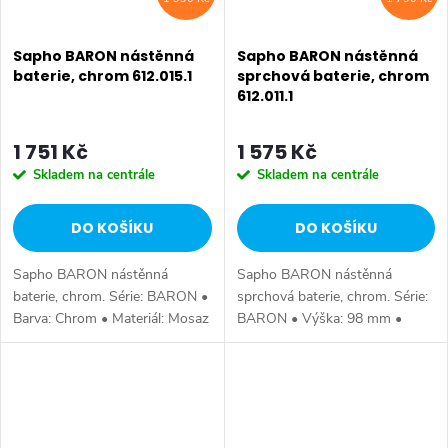
Sapho BARON nástěnná
Sapho BARON nástěnná
baterie, chrom 612.015.1
sprchová baterie, chrom
612.011.1
1 751 Kč
1 575 Kč
Skladem na centrále
Skladem na centrále
DO KOŠÍKU
DO KOŠÍKU
Sapho BARON nástěnná
Sapho BARON nástěnná
baterie, chrom. Série: BARON •
sprchová baterie, chrom. Série:
Barva: Chrom • Materiál: Mosaz
BARON • Výška: 98 mm •
• Tvar: Kruhové • Instalace:
Barva: Chrom • Materiál: Mosaz
Nástěnná 150 mm • Ovládání:
• Tvar: Kruhové • Instalace:
Páka • Průměr kartuše: 35 mm
Nástěnná 150 mm • Ovládání:
•...
Páka • Průměr...