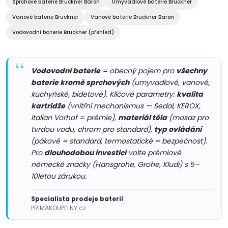
Sprchové baterie Bruckner Baron
Umyvadlové baterie Bruckner
a
Vanové baterie Bruckner
Vanové baterie Bruckner Baron
c
Vodovodní baterie Bruckner (přehled)
í
p
Vodovodní baterie
= obecný pojem pro
všechny
baterie kromě sprchových
(umyvadlové, vanové,
r
kuchyňské, bidetové). Klíčové parametry:
kvalita
kartridže
(vnitřní mechanismus — Sedal, KEROX,
v
Italian Vorhof = prémie),
materiál těla
(mosaz pro
tvrdou vodu, chrom pro standard),
typ ovládání
k
(pákové = standard, termostatické = bezpečnost).
y
Pro
dlouhodobou investici
volte prémiové
německé značky (Hansgrohe, Grohe, Kludi) s 5–
v
10letou zárukou.
ý
Specialista prodeje baterií
PRIMAKOUPELNY.cz
p