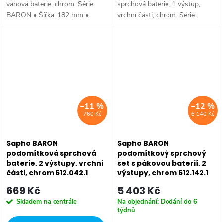
vanová baterie, chrom. Série:
sprchová baterie, 1 výstup,
BARON • Šířka: 182 mm •
vrchní části, chrom. Série:
Hloubka: 163 mm • Barva:
BARON • Šířka: 180 mm •
Chrom • Materiál: Mosaz • Tvar:
Výška: 180 mm • Barva: Chrom
Kruhové • Instalace: Nástěnná
• Materiál: Mosaz • Tvar:
150 mm •...
Kruhové •...
–11 %
–12 %
760 Kč
6 140 Kč
Sapho BARON
Sapho BARON
podomítková sprchová
podomítkový sprchový
baterie, 2 výstupy, vrchní
set s pákovou baterií, 2
části, chrom 612.042.1
výstupy, chrom 612.142.1
669 Kč
5 403 Kč
Skladem na centrále
Na objednání: Dodání do 6
týdnů