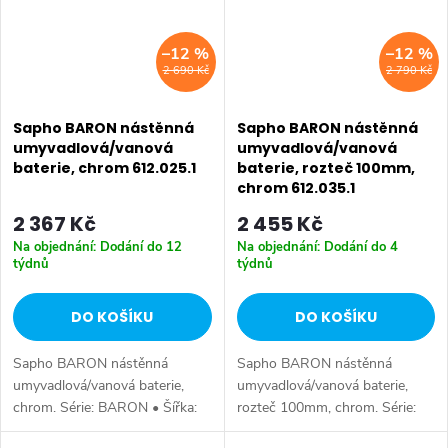
–12 %
–12 %
2 690 Kč
2 790 Kč
Sapho BARON nástěnná
Sapho BARON nástěnná
umyvadlová/vanová
umyvadlová/vanová
baterie, chrom 612.025.1
baterie, rozteč 100mm,
chrom 612.035.1
2 367 Kč
2 455 Kč
Na objednání: Dodání do 12
Na objednání: Dodání do 4
týdnů
týdnů
DO KOŠÍKU
DO KOŠÍKU
Sapho BARON nástěnná
Sapho BARON nástěnná
umyvadlová/vanová baterie,
umyvadlová/vanová baterie,
chrom. Série: BARON • Šířka:
rozteč 100mm, chrom. Série:
182 mm • Výška: 162 mm •
BARON • Šířka: 132 mm •