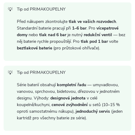
i
Tip od PRIMAKOUPELNY
s
Před nákupem zkontrolujte
tlak ve vašich rozvodech
.
u
Standardní baterie pracují při
1–6 bar
. Pro
vícepatrové
domy
nebo
tlak nad 6 bar
je nutný
redukční ventil
— bez
něj baterie rychle propouštějí. Pro
tlak pod 1 bar
volte
beztlakové baterie
(pro průtokové ohřívače).
Tip od PRIMAKOUPELNY
Série baterií obsahují
kompletní řadu
— umyvadlovou,
vanovou, sprchovou, bidetovou, dřezovou v jednotném
designu. Výhody:
designová jednota
v celé
koupelně/kuchyni,
cenové zvýhodnění
u setů (10–15 %
oproti samostatnému nákupu),
jednoduchý servis
(jeden
kartridž pro všechny baterie ze série).