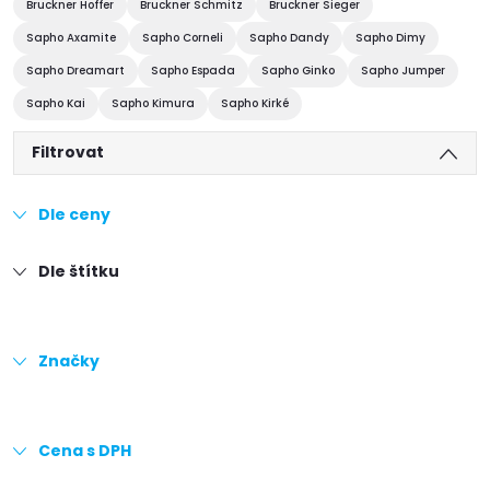
Bruckner Hoffer
Bruckner Schmitz
Bruckner Sieger
Sapho Axamite
Sapho Corneli
Sapho Dandy
Sapho Dimy
Sapho Dreamart
Sapho Espada
Sapho Ginko
Sapho Jumper
Sapho Kai
Sapho Kimura
Sapho Kirké
Filtrovat
Dle ceny
Dle štítku
Značky
Cena s DPH