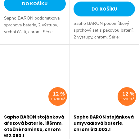
DO KOŠÍKU
DO KOŠÍKU
Sapho BARON podomítková
Sapho BARON podomítkový
sprchová baterie, 2 výstupy,
sprchový set s pákovou baterií,
vrchní části, chrom. Série:
2 výstupy, chrom. Série:
BARON • Šířka: 180 mm •
BARON • Barva: Chrom •
Výška: 180 mm • Barva: Chrom
Materiál: Mosaz • Tvar: Kruhové
• Materiál: Mosaz • Tvar:
• Instalace: Podomítková •
Kruhové •...
Ovládání: Páka...
–12 %
–12 %
1 490 Kč
1 590 Kč
Sapho BARON stojánková
Sapho BARON stojánková
dřezová baterie, 186mm,
umyvadlová baterie,
otočné ramínko, chrom
chrom 612.002.1
612.050.1