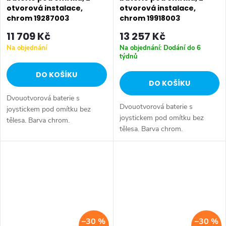
otvorová instalace,
otvorová instalace,
chrom 19287003
chrom 19918003
11 709 Kč
13 257 Kč
Na objednání
Na objednání: Dodání do 6
týdnů
DO KOŠÍKU
DO KOŠÍKU
Dvouotvorová baterie s
Dvouotvorová baterie s
joystickem pod omítku bez
joystickem pod omítku bez
tělesa. Barva chrom.
tělesa. Barva chrom.
–30 %
–30 %