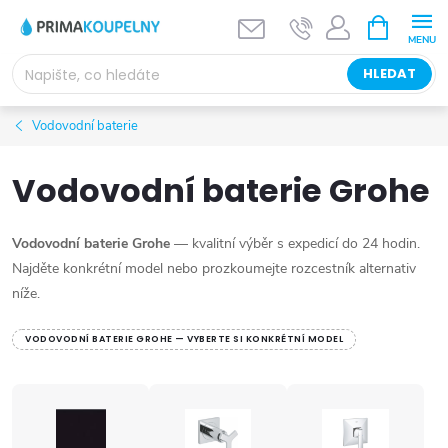
Přejít
NÁKUPNÍ
KOŠÍK
na
obsah
HLEDAT
Vodovodní baterie
Vodovodní baterie Grohe
Vodovodní baterie Grohe
— kvalitní výběr s expedicí do 24 hodin.
Najděte konkrétní model nebo prozkoumejte rozcestník alternativ
níže.
VODOVODNÍ BATERIE GROHE — VYBERTE SI KONKRÉTNÍ MODEL