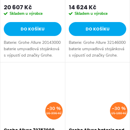
20 607 Kč
14 624 Kč
Skladem u výrobce
Skladem u výrobce
DO KOŠÍKU
DO KOŠÍKU
Baterie: Grohe Allure 20143000
Baterie: Grohe Allure 32146000
baterie umyvadlová stojánková
baterie umyvadlová stojánková
s výpustí od značky Grohe.
s výpustí od značky Grohe.
Série: Allure. Typ baterie:
Série: Allure. Typ baterie:
Koupelnová baterie,
Koupelnová baterie,
umyvadlová baterie. Instalace:...
umyvadlová baterie. Instalace:...
–30 %
–30 %
16 396 Kč
15 180 Kč