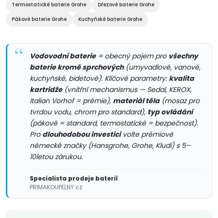
Termostatické baterie Grohe
Dřezové baterie Grohe
k
Pákové baterie Grohe
Kuchyňské baterie Grohe
y
v
Vodovodní baterie
= obecný pojem pro
všechny
ý
baterie kromě sprchových
(umyvadlové, vanové,
kuchyňské, bidetové). Klíčové parametry:
kvalita
p
kartridže
(vnitřní mechanismus — Sedal, KEROX,
Italian Vorhof = prémie),
materiál těla
(mosaz pro
i
tvrdou vodu, chrom pro standard),
typ ovládání
(pákové = standard, termostatické = bezpečnost).
s
Pro
dlouhodobou investici
volte prémiové
u
německé značky (Hansgrohe, Grohe, Kludi) s 5–
10letou zárukou.
Specialista prodeje baterií
PRIMAKOUPELNY.cz