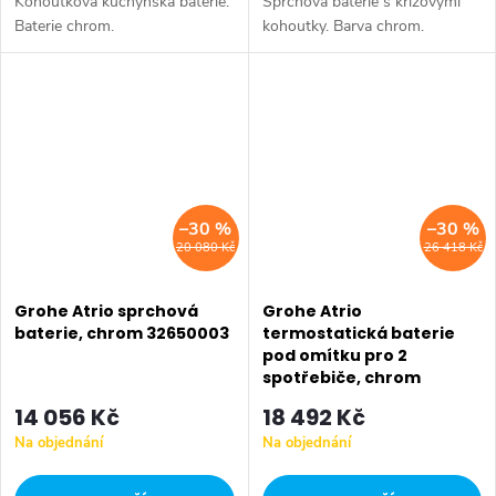
Kohoutková kuchyňská baterie.
Sprchová baterie s křížovými
Baterie chrom.
kohoutky. Barva chrom.
–30 %
–30 %
20 080 Kč
26 418 Kč
Grohe Atrio sprchová
Grohe Atrio
baterie, chrom 32650003
termostatická baterie
pod omítku pro 2
spotřebiče, chrom
24135003
14 056 Kč
18 492 Kč
Na objednání
Na objednání