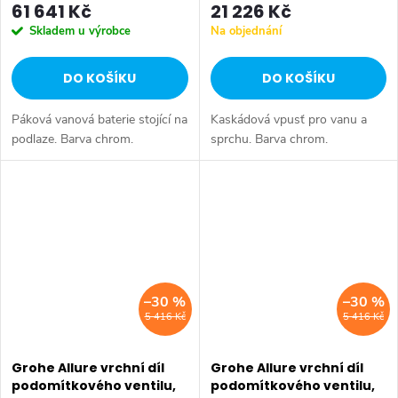
61 641 Kč
21 226 Kč
Skladem u výrobce
Na objednání
DO KOŠÍKU
DO KOŠÍKU
Páková vanová baterie stojící na
Kaskádová vpusť pro vanu a
podlaze. Barva chrom.
sprchu. Barva chrom.
–30 %
–30 %
5 416 Kč
5 416 Kč
Grohe Allure vrchní díl
Grohe Allure vrchní díl
podomítkového ventilu,
podomítkového ventilu,