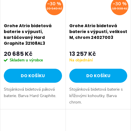
–30 %
–30 %
29 549 Kč
18 938 Kč
Grohe Atrio bidetová
Grohe Atrio bidetová
baterie s výpustí,
baterie s výpustí, velikost
kartáčovaný Hard
M, chrom 24027003
Graphite 32108AL3
20 685 Kč
13 257 Kč
Skladem u výrobce
Na objednání
DO KOŠÍKU
DO KOŠÍKU
Stojánková bidetová páková
Stojánková bidetová baterie s
baterie. Barva Hard Graphite.
křížovými kohoutky. Barva
chrom.