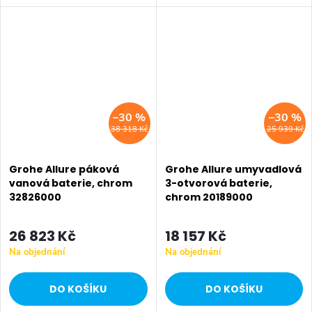
–30 %
–30 %
38 318 Kč
25 939 Kč
Grohe Allure páková
Grohe Allure umyvadlová
vanová baterie, chrom
3-otvorová baterie,
32826000
chrom 20189000
26 823 Kč
18 157 Kč
Na objednání
Na objednání
DO KOŠÍKU
DO KOŠÍKU