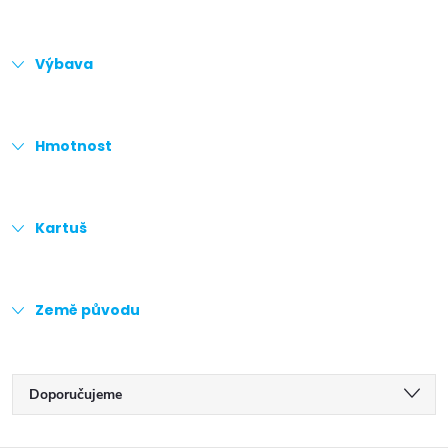
Výbava
Hmotnost
Kartuš
Země původu
Ř
Doporučujeme
a
Nejlevnější