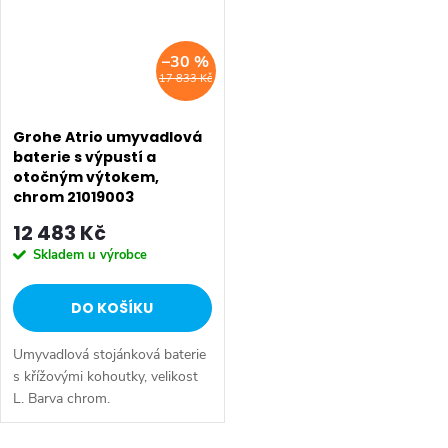
–30 %
17 833 Kč
Grohe Atrio umyvadlová
baterie s výpustí a
otočným výtokem,
chrom 21019003
12 483 Kč
Skladem u výrobce
DO KOŠÍKU
Umyvadlová stojánková baterie
s křížovými kohoutky, velikost
L. Barva chrom.