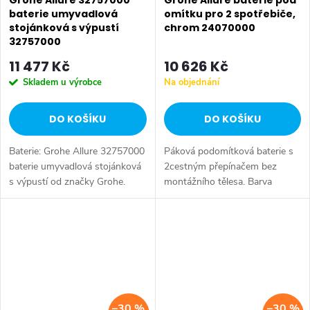
Grohe Allure 32757000
Grohe Allure baterie pod
baterie umyvadlová
omítku pro 2 spotřebiče,
stojánková s výpustí
chrom 24070000
32757000
11 477 Kč
10 626 Kč
Skladem u výrobce
Na objednání
DO KOŠÍKU
DO KOŠÍKU
Baterie: Grohe Allure 32757000
Páková podomítková baterie s
baterie umyvadlová stojánková
2cestným přepínačem bez
s výpustí od značky Grohe.
montážního tělesa. Barva
Série: Allure. Typ baterie:
chrom.
Koupelnová baterie,
umyvadlová baterie. Instalace:...
–30 %
–30 %