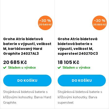
–30 %
–30 %
29 549 Kč
25 865 Kč
Grohe Atrio bidetová
Grohe Atrio bidetová
baterie s výpustí, velikost
bidetová baterie s
M, kartáčovaný Hard
výpustí, velikost M,
Graphite 24027AL3
supersteel 24027DC3
20 685 Kč
18 105 Kč
Skladem u výrobce
Skladem u výrobce
DO KOŠÍKU
DO KOŠÍKU
Stojánková bidetová baterie s
Stojánková bidetová baterie s
křížovými kohoutky. Barva Hard
křížovými kohoutky. Barva
Graphite.
supersteel.