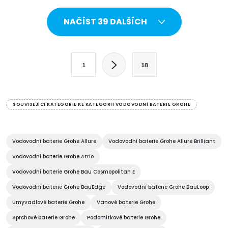
O
NAČÍST 39 DALŠÍCH
v
l
S
1
18
t
á
r
d
á
SOUVISEJÍCÍ KATEGORIE KE KATEGORII VODOVODNÍ BATERIE GROHE
a
n
k
c
o
Vodovodní baterie Grohe Allure
Vodovodní baterie Grohe Allure Brilliant
í
v
Vodovodní baterie Grohe Atrio
á
Vodovodní baterie Grohe Bau Cosmopolitan E
p
n
Vodovodní baterie Grohe BauEdge
Vodovodní baterie Grohe BauLoop
r
í
Umyvadlové baterie Grohe
Vanové baterie Grohe
v
Sprchové baterie Grohe
Podomítkové baterie Grohe