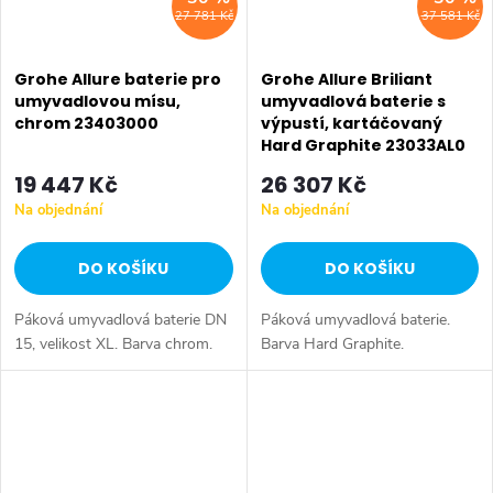
27 781 Kč
37 581 Kč
Grohe Allure baterie pro
Grohe Allure Briliant
umyvadlovou mísu,
umyvadlová baterie s
chrom 23403000
výpustí, kartáčovaný
Hard Graphite 23033AL0
19 447 Kč
26 307 Kč
Na objednání
Na objednání
DO KOŠÍKU
DO KOŠÍKU
Páková umyvadlová baterie DN
Páková umyvadlová baterie.
15, velikost XL. Barva chrom.
Barva Hard Graphite.