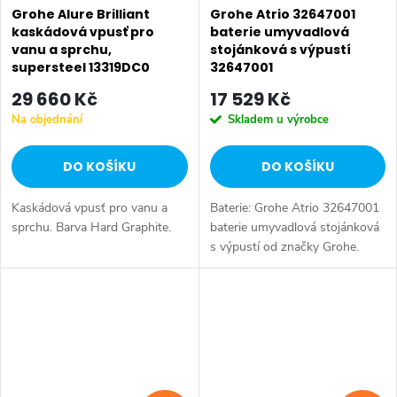
Grohe Alure Brilliant
Grohe Atrio 32647001
kaskádová vpusť pro
baterie umyvadlová
vanu a sprchu,
stojánková s výpustí
supersteel 13319DC0
32647001
29 660 Kč
17 529 Kč
Na objednání
Skladem u výrobce
DO KOŠÍKU
DO KOŠÍKU
Kaskádová vpusť pro vanu a
Baterie: Grohe Atrio 32647001
sprchu. Barva Hard Graphite.
baterie umyvadlová stojánková
s výpustí od značky Grohe.
Série: Atrio. Typ baterie:
Koupelnová baterie,
umyvadlová baterie. Instalace:
Stojánková....