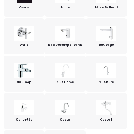
Černé
Allure
Allure Brilliant
Atrio
Bau Cosmopolitan E
BauEdge
BauLoop
Blue Home
Blue Pure
Concetto
Costa
Costa L