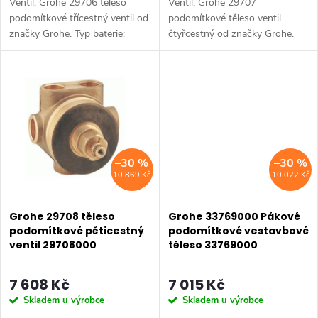
Ventil: Grohe 29706 těleso
Ventil: Grohe 29707
k
t
podomítkové třícestný ventil od
podomítkové těleso ventil
značky Grohe. Typ baterie:
čtyřcestný od značky Grohe.
t
Koupelnová baterie,
Typ baterie: Koupelnová baterie,
ů
podomítková baterie. Instalace:
podomítková baterie, sprchová
ů
Podomítková. Materiál: Mosaz.
baterie, vanová baterie.
Výchozí...
Instalace:...
–30 %
–30 %
10 869 Kč
10 022 Kč
Grohe 29708 těleso
Grohe 33769000 Pákové
podomítkové pěticestný
podomítkové vestavbové
ventil 29708000
těleso 33769000
7 608 Kč
7 015 Kč
Skladem u výrobce
Skladem u výrobce