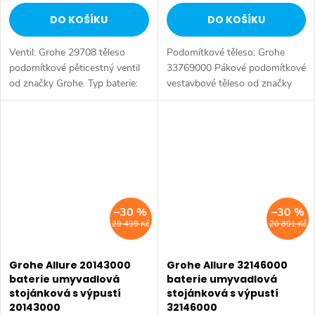
DO KOŠÍKU
DO KOŠÍKU
Ventil: Grohe 29708 těleso
Podomítkové těleso: Grohe
podomítkové pěticestný ventil
33769000 Pákové podomítkové
od značky Grohe. Typ baterie:
vestavbové těleso od značky
Koupelnová baterie,
Grohe. Typ baterie: Koupelnová
podomítková baterie, vanová
baterie, podomítková baterie,
baterie. Instalace: Podomítková.
umyvadlová baterie. Instalace:...
Materiál:...
–30 %
–30 %
29 439 Kč
20 891 Kč
Grohe Allure 20143000
Grohe Allure 32146000
baterie umyvadlová
baterie umyvadlová
stojánková s výpustí
stojánková s výpustí
20143000
32146000