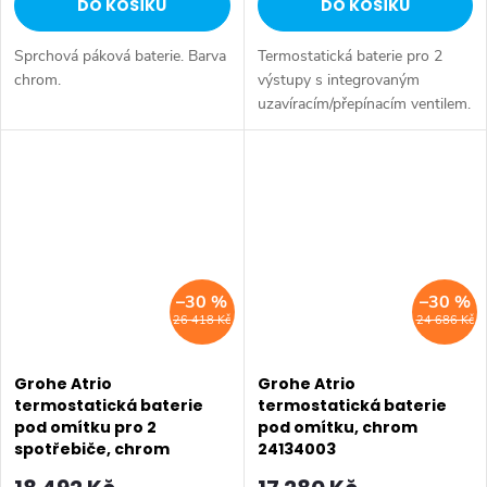
DO KOŠÍKU
DO KOŠÍKU
Sprchová páková baterie. Barva
Termostatická baterie pro 2
chrom.
výstupy s integrovaným
uzavíracím/přepínacím ventilem.
Barva chrom.
–30 %
–30 %
26 418 Kč
24 686 Kč
Grohe Atrio
Grohe Atrio
termostatická baterie
termostatická baterie
pod omítku pro 2
pod omítku, chrom
spotřebiče, chrom
24134003
24138003