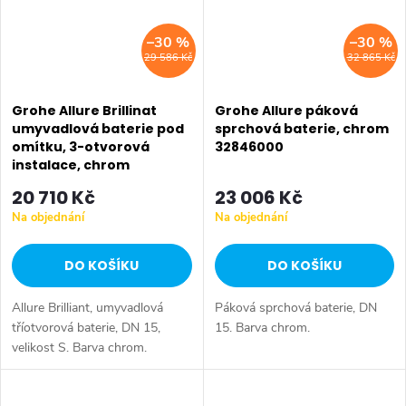
–30 %
–30 %
29 586 Kč
32 865 Kč
Grohe Allure Brillinat
Grohe Allure páková
umyvadlová baterie pod
sprchová baterie, chrom
omítku, 3-otvorová
32846000
instalace, chrom
20346000
20 710 Kč
23 006 Kč
Na objednání
Na objednání
DO KOŠÍKU
DO KOŠÍKU
Allure Brilliant, umyvadlová
Páková sprchová baterie, DN
tříotvorová baterie, DN 15,
15. Barva chrom.
velikost S. Barva chrom.