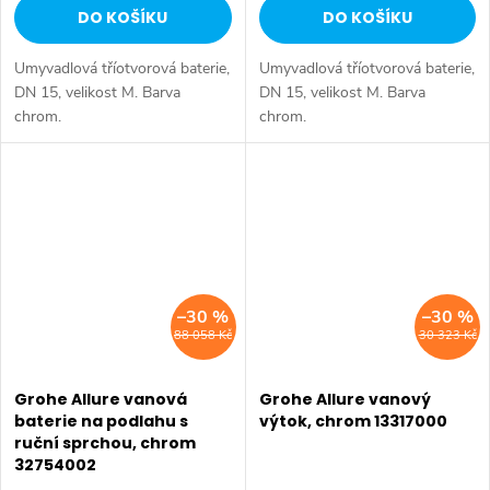
DO KOŠÍKU
DO KOŠÍKU
Umyvadlová tříotvorová baterie,
Umyvadlová tříotvorová baterie,
DN 15, velikost M. Barva
DN 15, velikost M. Barva
chrom.
chrom.
–30 %
–30 %
88 058 Kč
30 323 Kč
Grohe Allure vanová
Grohe Allure vanový
baterie na podlahu s
výtok, chrom 13317000
ruční sprchou, chrom
32754002