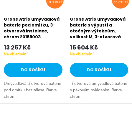
18 938 Kč
22 291 Kč
Grohe Atrio umyvadlová
Grohe Atrio umyvadlová
baterie pod omítku, 3-
baterie s výpustí a
otvorová instalace,
otočným výtoke0m,
chrom 20169003
velikost M, 3-otvorová
instalace, chrom
13 257 Kč
15 604 Kč
20009003
Na objednání
Na objednání
DO KOŠÍKU
DO KOŠÍKU
Umyvadlová tříotvorová baterie
Tříotvorová umyvadlová baterie
pod omítku bez tělesa. Barva
s pákovým ovládáním. Barva
chrom.
chrom.