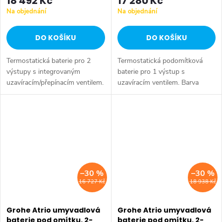
18 492 Kč
17 280 Kč
Na objednání
Na objednání
DO KOŠÍKU
DO KOŠÍKU
Termostatická baterie pro 2
Termostatická podomítková
výstupy s integrovaným
baterie pro 1 výstup s
uzavíracím/přepínacím ventilem.
uzavíracím ventilem. Barva
Barva chrom.
chrom.
–30 %
–30 %
16 727 Kč
18 938 Kč
Grohe Atrio umyvadlová
Grohe Atrio umyvadlová
baterie pod omítku, 2-
baterie pod omítku, 2-