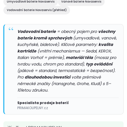
Umyvadlové baterie Novaservis
Vanové baterie Novaservis
r
í
Vodovodní baterie Novaservis (přehled)
v
k
Vodovodní baterie
= obecný pojem pro
všechny
y
baterie kromě sprchových
(umyvadlové, vanové,
kuchyňské, bidetové). Klíčové parametry:
kvalita
v
kartridže
(vnitřní mechanismus — Sedal, KEROX,
Italian Vorhof = prémie),
materiál těla
(mosaz pro
ý
tvrdou vodu, chrom pro standard),
typ ovládání
(pákové = standard, termostatické = bezpečnost).
p
Pro
dlouhodobou investici
volte prémiové
i
německé značky (Hansgrohe, Grohe, Kludi) s 5–
10letou zárukou.
s
Specialista prodeje baterií
u
PRIMAKOUPELNY.cz