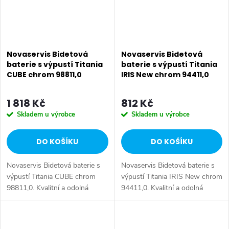
Novaservis Bidetová
Novaservis Bidetová
baterie s výpustí Titania
baterie s výpustí Titania
CUBE chrom 98811,0
IRIS New chrom 94411,0
1 818 Kč
812 Kč
Skladem u výrobce
Skladem u výrobce
DO KOŠÍKU
DO KOŠÍKU
Novaservis Bidetová baterie s
Novaservis Bidetová baterie s
výpustí Titania CUBE chrom
výpustí Titania IRIS New chrom
98811,0. Kvalitní a odolná
94411,0. Kvalitní a odolná
keramická kartuše 25 mm s
keramická kartuše 35 mm s
prodlouženou zárukou 5 let.
prodlouženou zárukou 5 let.
Prvotřídní chromové provedení.
Prvotřídní chromové