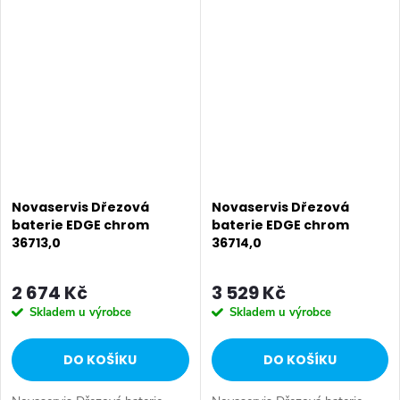
zárukou 5 let. Prvotřídní
zárukou 5 let. Prvotřídní
granitová povrchová úprava.
granitová povrchová úprava.
Stojánková...
Stojánková...
Novaservis Dřezová
Novaservis Dřezová
baterie EDGE chrom
baterie EDGE chrom
36713,0
36714,0
2 674 Kč
3 529 Kč
Skladem u výrobce
Skladem u výrobce
DO KOŠÍKU
DO KOŠÍKU