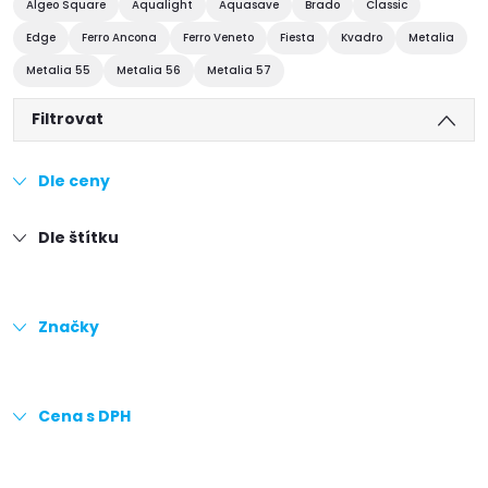
Algeo Square
Aqualight
Aquasave
Brado
Classic
Edge
Ferro Ancona
Ferro Veneto
Fiesta
Kvadro
Metalia
Metalia 55
Metalia 56
Metalia 57
Filtrovat
Dle ceny
Dle štítku
Značky
Cena s DPH