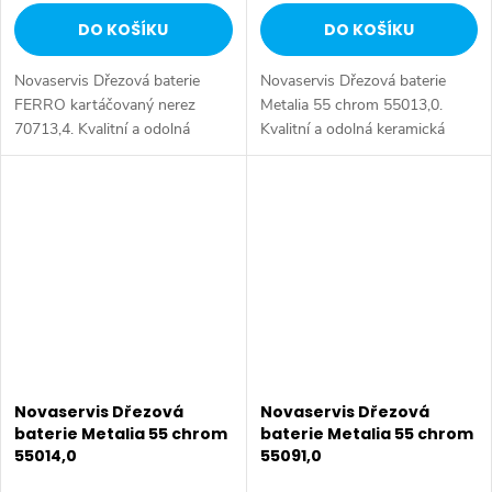
DO KOŠÍKU
DO KOŠÍKU
Novaservis Dřezová baterie
Novaservis Dřezová baterie
FERRO kartáčovaný nerez
Metalia 55 chrom 55013,0.
70713,4. Kvalitní a odolná
Kvalitní a odolná keramická
keramická kartuše 35 mm s
kartuše KEROX 35 mm s
prodlouženou zárukou 5 let.
prodlouženou zárukou 7 let.
Prvotřídní chromové provedení.
Prvotřídní chromové provedení.
Stojánková...
Stojánková...
Novaservis Dřezová
Novaservis Dřezová
baterie Metalia 55 chrom
baterie Metalia 55 chrom
55014,0
55091,0