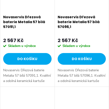
Novaservis Dřezová
Novaservis Dřezová
baterie Metalia 57 bílá
baterie Metalia 57 bílá
57091,1
57096,1
2 567 Kč
2 567 Kč
Skladem u výrobce
Skladem u výrobce
DO KOŠÍKU
DO KOŠÍKU
Novaservis Dřezová baterie
Novaservis Dřezová baterie
Metalia 57 bílá 57091,1. Kvalitní
Metalia 57 bílá 57096,1. Kvalitní
a odolná keramická kartuše
a odolná keramická kartuše
KEROX 35 mm s prodlouženou
KEROX 35 mm s prodlouženou
zárukou 7 let. Prvotřídní
zárukou 7 let. Prvotřídní
povrchová úprava. Stojánková
povrchová úprava. Stojánková...
dřezová...