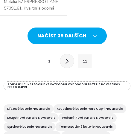
Metalia 57 ESPRESSO LANE
57091,61. Kvalitní a odolná
keramická kartuše KEROX 35
mm s prodlouženou zárukou 7
let. Barevné provedení
O
ESPRESSO LANE....
NAČÍST 39 DALŠÍCH
v
l
S
1
11
t
á
r
d
á
SOUVISEJÍCÍ KATEGORIE KE KATEGORII VODOVODNÍ BATERIE NOVASERVIS
FERRO CAPRI
a
n
k
c
o
Dřezové baterie Novaservis
Koupelnové baterie Ferro Capri Novaservis
í
v
Koupelnové baterie Novaservis
Podomítkové baterie Novaservis
á
p
Sprchové baterie Novaservis
Termostatické baterie Novaservis
n