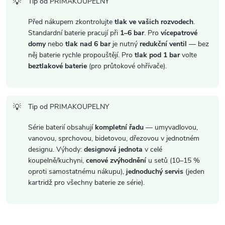
Tip od PRIMAKOUPELNY
Před nákupem zkontrolujte
tlak ve vašich rozvodech
.
Standardní baterie pracují při
1–6 bar
. Pro
vícepatrové
domy
nebo
tlak nad 6 bar
je nutný
redukční ventil
— bez
něj baterie rychle propouštějí. Pro
tlak pod 1 bar
volte
beztlakové baterie
(pro průtokové ohřívače).
Tip od PRIMAKOUPELNY
Série baterií obsahují
kompletní řadu
— umyvadlovou,
vanovou, sprchovou, bidetovou, dřezovou v jednotném
designu. Výhody:
designová jednota
v celé
koupelně/kuchyni,
cenové zvýhodnění
u setů (10–15 %
oproti samostatnému nákupu),
jednoduchý servis
(jeden
kartridž pro všechny baterie ze série).