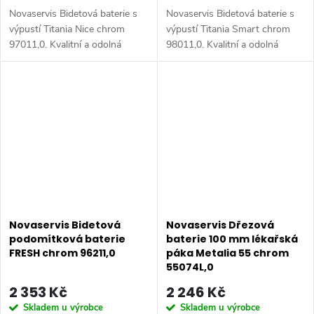
Novaservis Bidetová baterie s
Novaservis Bidetová baterie s
výpustí Titania Nice chrom
výpustí Titania Smart chrom
97011,0. Kvalitní a odolná
98011,0. Kvalitní a odolná
keramická kartuše 35 mm s
keramická kartuše 35 mm s
prodlouženou zárukou 5 let.
prodlouženou zárukou 5 let.
Prvotřídní chromové provedení.
Prvotřídní chromové
Bidetová...
provedení....
Novaservis Bidetová
Novaservis Dřezová
podomítková baterie
baterie 100 mm lékařská
FRESH chrom 96211,0
páka Metalia 55 chrom
55074L,0
2 353 Kč
2 246 Kč
Skladem u výrobce
Skladem u výrobce