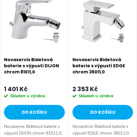
ý
Nejprodávanější
e
p
Abecedně
n
i
í
s
p
p
Novaservis Bidetová
Novaservis Bidetová
r
baterie s výpustí DIJON
baterie s výpustí EDGE
chrom 81011,0
chrom 36011,0
r
o
o
1 401 Kč
2 353 Kč
d
Skladem u výrobce
Skladem u výrobce
d
u
DO KOŠÍKU
DO KOŠÍKU
u
k
Novaservis Bidetová baterie s
Novaservis Bidetová baterie s
k
výpustí DIJON chrom 81011,0.
výpustí EDGE chrom 36011,0.