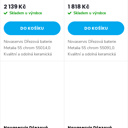
2 139 Kč
1 818 Kč
Skladem u výrobce
Skladem u výrobce
DO KOŠÍKU
DO KOŠÍKU
Novaservis Dřezová baterie
Novaservis Dřezová baterie
Metalia 55 chrom 55014,0.
Metalia 55 chrom 55091,0.
Kvalitní a odolná keramická
Kvalitní a odolná keramická
kartuše KEROX 35 mm s
kartuše KEROX 35 mm s
prodlouženou zárukou 7 let.
prodlouženou zárukou 7 let.
Prvotřídní chromové provedení.
Prvotřídní chromové provedení.
Stojánková...
Stojánková...
Novaservis Dřezová
Novaservis Dřezová