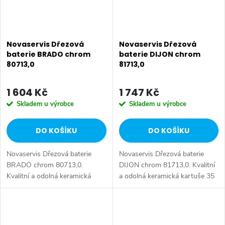
Novaservis Dřezová
Novaservis Dřezová
baterie BRADO chrom
baterie DIJON chrom
80713,0
81713,0
1 604 Kč
1 747 Kč
Skladem u výrobce
Skladem u výrobce
DO KOŠÍKU
DO KOŠÍKU
Novaservis Dřezová baterie
Novaservis Dřezová baterie
BRADO chrom 80713,0.
DIJON chrom 81713,0. Kvalitní
Kvalitní a odolná keramická
a odolná keramická kartuše 35
kartuše 35 mm s prodlouženou
mm s prodlouženou zárukou 5
zárukou 5 let. Prvotřídní
let. Prvotřídní chromové
chromové provedení.
provedení. Stojánková dřezová
Stojánková dřezová baterie...
baterie...