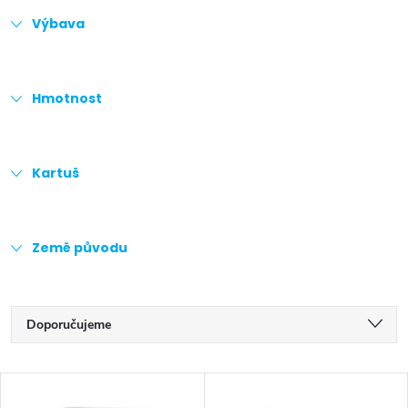
Výbava
Hmotnost
Kartuš
Země původu
Ř
Doporučujeme
a
Nejlevnější
V
z
Nejdražší