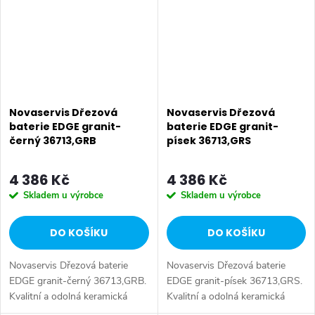
Novaservis Dřezová
Novaservis Dřezová
baterie EDGE granit-
baterie EDGE granit-
černý 36713,GRB
písek 36713,GRS
4 386 Kč
4 386 Kč
Skladem u výrobce
Skladem u výrobce
DO KOŠÍKU
DO KOŠÍKU
Novaservis Dřezová baterie
Novaservis Dřezová baterie
EDGE granit-černý 36713,GRB.
EDGE granit-písek 36713,GRS.
Kvalitní a odolná keramická
Kvalitní a odolná keramická
kartuše 35 mm s prodlouženou
kartuše 35 mm s prodlouženou