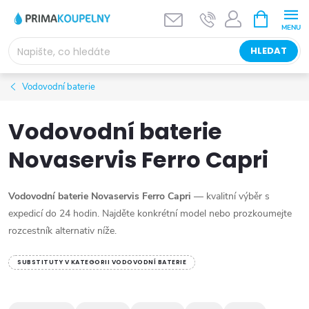
Přejít
NÁKUPNÍ
KOŠÍK
na
obsah
HLEDAT
Vodovodní baterie
Vodovodní baterie
Novaservis Ferro Capri
Vodovodní baterie Novaservis Ferro Capri
— kvalitní výběr s
expedicí do 24 hodin. Najděte konkrétní model nebo prozkoumejte
rozcestník alternativ níže.
SUBSTITUTY V KATEGORII VODOVODNÍ BATERIE