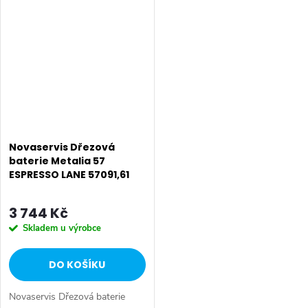
mm s prodlouženou zárukou 7
prodlouženou zárukou 7 let.
let. Barevné provedení
Barevné provedení EBONY.
CINDERELLA. Stojánková...
Stojánková dřezová...
Novaservis Dřezová
baterie Metalia 57
ESPRESSO LANE 57091,61
3 744 Kč
Skladem u výrobce
DO KOŠÍKU
Novaservis Dřezová baterie