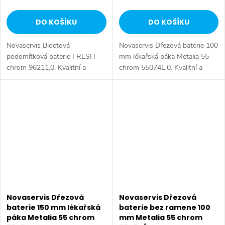
DO KOŠÍKU
DO KOŠÍKU
Novaservis Bidetová
Novaservis Dřezová baterie 100
podomítková baterie FRESH
mm lékařská páka Metalia 55
chrom 96211,0. Kvalitní a
chrom 55074L,0. Kvalitní a
odolná keramická kartuše 35
odolná keramická kartuše
mm s prodlouženou zárukou 5
KEROX 35 mm s prodlouženou
let. Prvotřídní chromové
zárukou 7 let. Prvotřídní
provedení. Podomítková...
chromové...
Novaservis Dřezová
Novaservis Dřezová
baterie 150 mm lékařská
baterie bez ramene 100
páka Metalia 55 chrom
mm Metalia 55 chrom