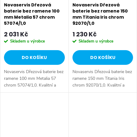
Novaservis Dřezová
Novaservis Dřezová
baterie bez ramene 100
baterie bez ramene 150
mm Metalia 57 chrom
mm Titania Iris chrom
57074/1,0
92070/1,0
2 031 Kč
1 230 Kč
Skladem u výrobce
Skladem u výrobce
DO KOŠÍKU
DO KOŠÍKU
Novaservis Dřezová baterie bez
Novaservis Dřezová baterie bez
ramene 100 mm Metalia 57
ramene 150 mm Titania Iris
chrom 57074/1,0. Kvalitní a
chrom 92070/1,0. Kvalitní a
odolná keramická kartuše
odolná keramická kartuše 35
KEROX 35 mm s prodlouženou
mm s prodlouženou zárukou 5
zárukou 7 let. Prvotřídní
let. Prvotřídní chromové
chromové...
provedení....