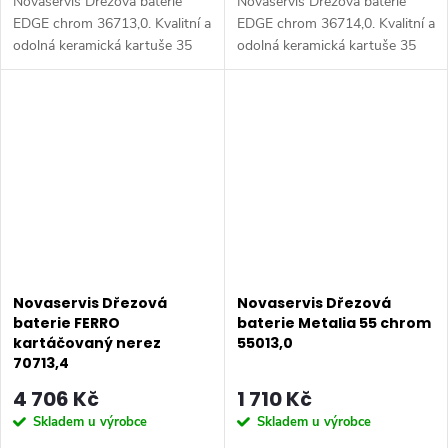
Novaservis Dřezová baterie
Novaservis Dřezová baterie
EDGE chrom 36713,0. Kvalitní a
EDGE chrom 36714,0. Kvalitní a
odolná keramická kartuše 35
odolná keramická kartuše 35
mm s prodlouženou zárukou 5
mm s prodlouženou zárukou 5
let. Prvotřídní chromové
let. Prvotřídní chromové
provedení. Stojánková dřezová
provedení. Stojánková dřezová
baterie...
baterie...
Novaservis Dřezová
Novaservis Dřezová
baterie FERRO
baterie Metalia 55 chrom
kartáčovaný nerez
55013,0
70713,4
4 706 Kč
1 710 Kč
Skladem u výrobce
Skladem u výrobce