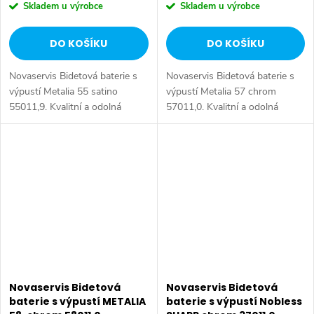
Skladem u výrobce
Skladem u výrobce
DO KOŠÍKU
DO KOŠÍKU
Novaservis Bidetová baterie s
Novaservis Bidetová baterie s
výpustí Metalia 55 satino
výpustí Metalia 57 chrom
55011,9. Kvalitní a odolná
57011,0. Kvalitní a odolná
keramická kartuše KEROX 35
keramická kartuše KEROX 35
mm s prodlouženou zárukou 7
mm s prodlouženou zárukou 7
let. Prvotřídní povrchová
let. Prvotřídní chromové
úprava....
provedení....
Novaservis Bidetová
Novaservis Bidetová
baterie s výpustí METALIA
baterie s výpustí Nobless