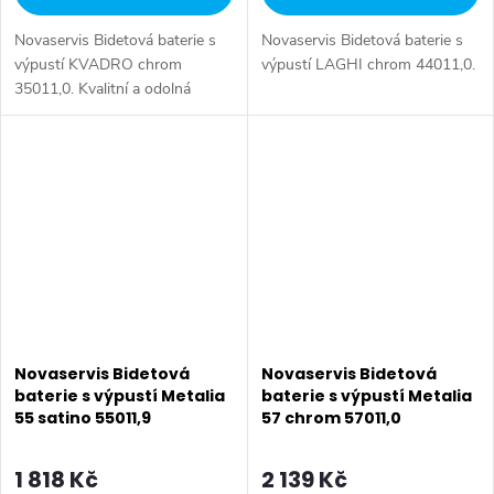
Novaservis Bidetová baterie s
Novaservis Bidetová baterie s
výpustí KVADRO chrom
výpustí LAGHI chrom 44011,0.
35011,0. Kvalitní a odolná
keramická kartuše 35 mm s
prodlouženou zárukou 5 let.
Prvotřídní chromové provedení.
Bidetová...
Novaservis Bidetová
Novaservis Bidetová
baterie s výpustí Metalia
baterie s výpustí Metalia
55 satino 55011,9
57 chrom 57011,0
1 818 Kč
2 139 Kč