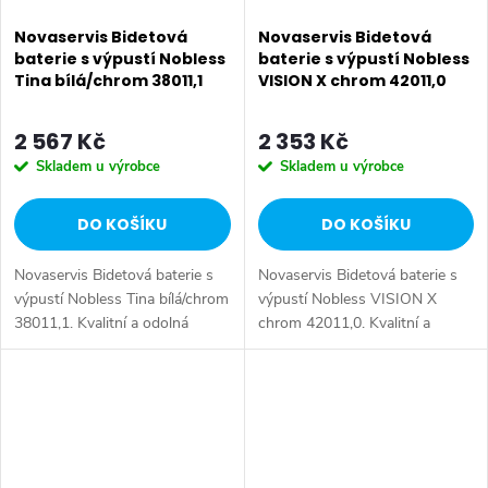
Novaservis Bidetová
Novaservis Bidetová
baterie s výpustí Nobless
baterie s výpustí Nobless
Tina bílá/chrom 38011,1
VISION X chrom 42011,0
2 567 Kč
2 353 Kč
Skladem u výrobce
Skladem u výrobce
DO KOŠÍKU
DO KOŠÍKU
Novaservis Bidetová baterie s
Novaservis Bidetová baterie s
výpustí Nobless Tina bílá/chrom
výpustí Nobless VISION X
38011,1. Kvalitní a odolná
chrom 42011,0. Kvalitní a
keramická kartuše 35 mm s
odolná keramická kartuše 35
prodlouženou zárukou 5 let.
mm s prodlouženou zárukou 5
Prvotřídní bílo-chromové...
let. Prvotřídní chromové
provedení....