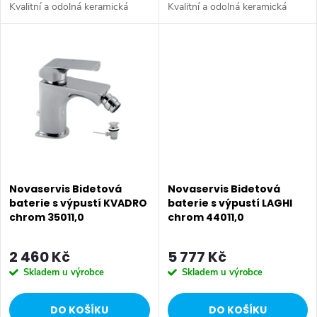
t
Kvalitní a odolná keramická
Kvalitní a odolná keramická
t
kartuše 35 mm s prodlouženou
kartuše 35 mm s prodlouženou
ů
zárukou 5 let. Prvotřídní
zárukou 5 let. Prvotřídní
ů
chromové provedení. S 5/4“...
chromové provedení. Bidetová
baterie...
Novaservis Bidetová
Novaservis Bidetová
baterie s výpustí KVADRO
baterie s výpustí LAGHI
chrom 35011,0
chrom 44011,0
2 460 Kč
5 777 Kč
Skladem u výrobce
Skladem u výrobce
DO KOŠÍKU
DO KOŠÍKU