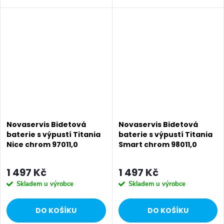
keramická EKO kartuše KEROX
keramická kartuše 40 mm s
40 mm s prodlouženou
prodlouženou zárukou 5 let.
zárukou 5 let se 2 polohami pro
Prvotřídní chromové provedení.
50% úsporu...
Bidetová...
Novaservis Bidetová
Novaservis Bidetová
baterie s výpustí Titania
baterie s výpustí Titania
Nice chrom 97011,0
Smart chrom 98011,0
1 497 Kč
1 497 Kč
Skladem u výrobce
Skladem u výrobce
DO KOŠÍKU
DO KOŠÍKU