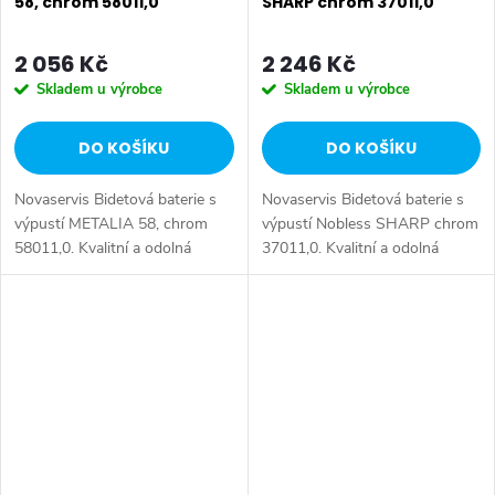
58, chrom 58011,0
SHARP chrom 37011,0
2 056 Kč
2 246 Kč
Skladem u výrobce
Skladem u výrobce
DO KOŠÍKU
DO KOŠÍKU
Novaservis Bidetová baterie s
Novaservis Bidetová baterie s
výpustí METALIA 58, chrom
výpustí Nobless SHARP chrom
58011,0. Kvalitní a odolná
37011,0. Kvalitní a odolná
keramická kartuše KEROX 35
keramická kartuše 35 mm s
mm s prodlouženou zárukou 7
prodlouženou zárukou 5 let.
let. Prvotřídní chromové
Prvotřídní chromové
provedení....
provedení....