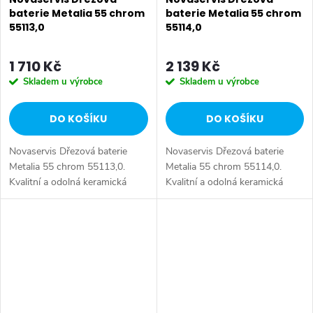
baterie Metalia 55 chrom
baterie Metalia 55 chrom
55113,0
55114,0
1 710 Kč
2 139 Kč
Skladem u výrobce
Skladem u výrobce
DO KOŠÍKU
DO KOŠÍKU
Novaservis Dřezová baterie
Novaservis Dřezová baterie
Metalia 55 chrom 55113,0.
Metalia 55 chrom 55114,0.
Kvalitní a odolná keramická
Kvalitní a odolná keramická
kartuše KEROX 35 mm s
kartuše KEROX 35 mm s
prodlouženou zárukou 7 let.
prodlouženou zárukou 7 let.
Prvotřídní chromové provedení.
Prvotřídní chromové provedení.
Stojánková...
Stojánková...