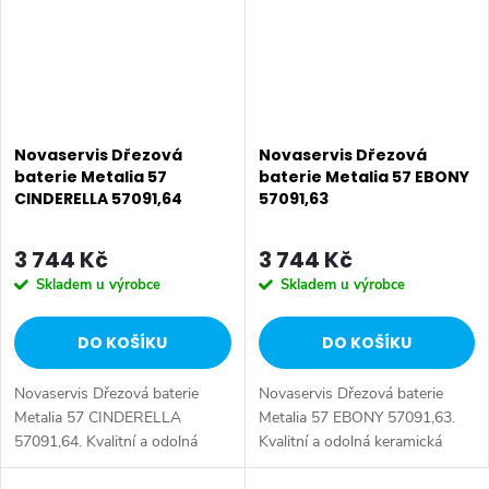
Novaservis Dřezová
Novaservis Dřezová
baterie Metalia 57
baterie Metalia 57 EBONY
CINDERELLA 57091,64
57091,63
3 744 Kč
3 744 Kč
Skladem u výrobce
Skladem u výrobce
DO KOŠÍKU
DO KOŠÍKU
Novaservis Dřezová baterie
Novaservis Dřezová baterie
Metalia 57 CINDERELLA
Metalia 57 EBONY 57091,63.
57091,64. Kvalitní a odolná
Kvalitní a odolná keramická
keramická kartuše KEROX 35
kartuše KEROX 35 mm s