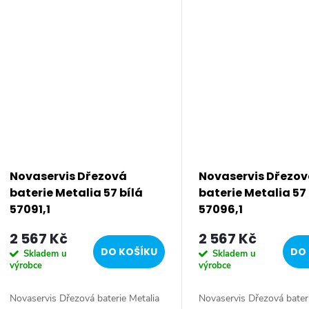
Prvotřídní chromové provedení.
Prvotřídní chromové prov
Stojánková...
Stojánková...
Novaservis Dřezová
Novaservis Dřezo
baterie Metalia 57 bílá
baterie Metalia 57 
57091,1
57096,1
2 567 Kč
2 567 Kč
DO KOŠÍKU
DO 
Skladem u
Skladem u
výrobce
výrobce
Novaservis Dřezová baterie Metalia
Novaservis Dřezová bateri