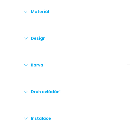
e
Materiál
l
Design
Barva
Druh ovládání
Instalace