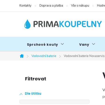
Přejít
Kontakty
Doprava a platba
Vše o nákupu
Hodno
na
obsah
Sprchové kouty
Vany
Vodovodní baterie
Vodovodní baterie Novaservis
Domů
P
o
V
Dle štítku
s
p