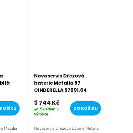
edení.
Prvotřídní chromové provedení.
Stojánková...
vá
Novaservis Dřezová
bílá
baterie Metalia 57
CINDERELLA 57091,64
3 744 Kč
KOŠÍKU
DO KOŠÍKU
Skladem u
výrobce
e Metalia
Novaservis Dřezová baterie Metalia