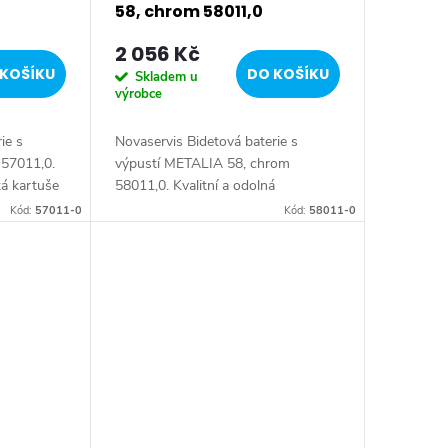
58, chrom 58011,0
2 056 Kč
KOŠÍKU
DO KOŠÍKU
Skladem u
výrobce
ie s
Novaservis Bidetová baterie s
 57011,0.
výpustí METALIA 58, chrom
ká kartuše
58011,0. Kvalitní a odolná
ženou
keramická kartuše KEROX 35 mm s
Kód:
57011-0
Kód:
58011-0
 chromové
prodlouženou zárukou 7 let.
Prvotřídní chromové provedení....