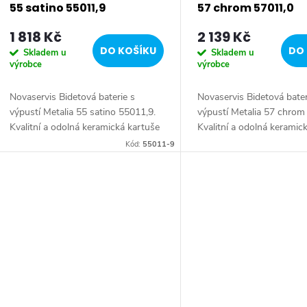
r
55 satino 55011,9
57 chrom 57011,0
1 818 Kč
2 139 Kč
o
DO KOŠÍKU
DO 
Skladem u
Skladem u
výrobce
výrobce
d
Novaservis Bidetová baterie s
Novaservis Bidetová bater
u
výpustí Metalia 55 satino 55011,9.
výpustí Metalia 57 chrom
Kvalitní a odolná keramická kartuše
Kvalitní a odolná keramic
k
KEROX 35 mm s prodlouženou
KEROX 35 mm s prodlou
Kód:
55011-9
zárukou 7 let. Prvotřídní povrchová
zárukou 7 let. Prvotřídní
úprava....
provedení....
t
ů