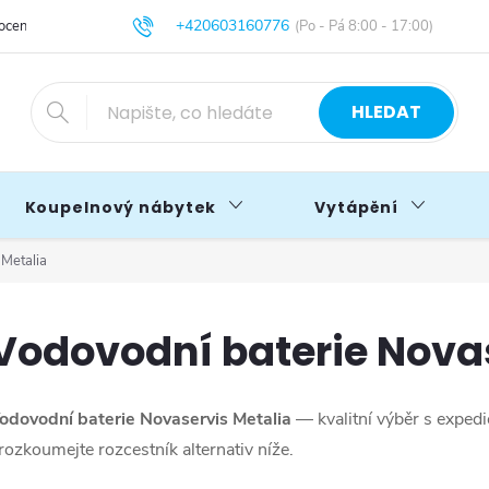
+420603160776
cení obchodu
Obchodní podmínky
Blog
info@primakoupelny.cz
HLEDAT
Koupelnový nábytek
Vytápění
 Metalia
Vodovodní baterie Novas
odovodní baterie Novaservis Metalia
— kvalitní výběr s exped
rozkoumejte rozcestník alternativ níže.