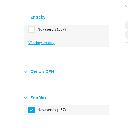
t
r
Značky
Novaservis
137
a
Všechny značky
n
n
Cena s DPH
í
i
p
Značka
a
Novaservis
137
n