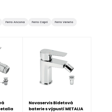
Ferro Ancona
Ferro Capri
Ferro Veneto
vá
Novaservis Bidetová
Metalia
baterie s výpustí METALIA