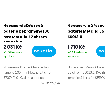
Novaservis Dřezová
Novaservis Dřezo
baterie bez ramene 100
baterie Metalia 5
mm Metalia 57 chrom
55013,0
57074/1,0
2 031 Kč
1 710 Kč
DO KOŠÍKU
DO 
Skladem u
Skladem u
výrobce
výrobce
Novaservis Dřezová baterie bez
Novaservis Dřezová bateri
ramene 100 mm Metalia 57 chrom
55 chrom 55013,0. Kvalit
57074/1,0. Kvalitní a odolná
keramická kartuše KERO
keramická kartuše KEROX 35 mm s
prodlouženou zárukou 7 l
Kód:
57074/1-0
prodlouženou zárukou 7 let.
Prvotřídní chromové prov
Prvotřídní chromové...
Stojánková...