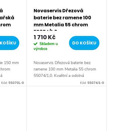
vá
Novaservis Dřezová
kařská
baterie bez ramene 100
hrom
mm Metalia 55 chrom
55074/1,0
1 710 Kč
KOŠÍKU
DO KOŠÍKU
Skladem u
výrobce
rie 150 mm
Novaservis Dřezová baterie bez
 chrom
ramene 100 mm Metalia 55 chrom
ná
55074/1,0. Kvalitní a odolná
X 35 mm s
keramická kartuše KEROX 35 mm s
Kód:
55070L-0
Kód:
55074/1-0
et.
prodlouženou zárukou 7 let.
Prvotřídní chromové...