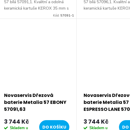
57 bílá 57091,1. Kvalitní a odolná
57 bílá 57096,1. Kvalitní 
keramická kartuše KEROX 35 mm s
keramická kartuše KERO
prodlouženou zárukou 7 let.
prodlouženou zárukou 7 l
Kód:
57091-1
Prvotřídní povrchová úprava.
Prvotřídní povrchová úpr
Stojánková dřezová...
Stojánková...
Novaservis Dřezová
Novaservis Dřezo
baterie Metalia 57 EBONY
baterie Metalia 57
57091,63
ESPRESSO LANE 570
3 744 Kč
3 744 Kč
DO KOŠÍKU
DO 
Skladem u
Skladem u