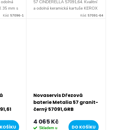
a odolná
57 CINDERELLA 57091,64. Kvalitní
X 35 mm s
a odolná keramická kartuše KEROX
et.
35 mm s prodlouženou zárukou 7
Kód:
57096-1
Kód:
57091-64
ava.
let. Barevné provedení
CINDERELLA. Stojánková...
vá
Novaservis Dřezová
baterie Metalia 57 granit-
91,61
černý 57091,GRB
4 065 Kč
KOŠÍKU
DO KOŠÍKU
Skladem u