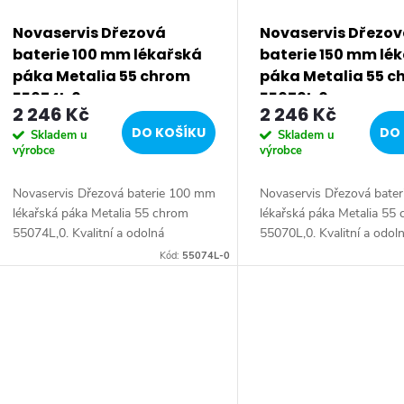
Novaservis Dřezová
Novaservis Dřezo
baterie 100 mm lékařská
baterie 150 mm lé
páka Metalia 55 chrom
páka Metalia 55 c
55074L,0
55070L,0
2 246 Kč
2 246 Kč
DO KOŠÍKU
DO 
Skladem u
Skladem u
výrobce
výrobce
Novaservis Dřezová baterie 100 mm
Novaservis Dřezová bate
lékařská páka Metalia 55 chrom
lékařská páka Metalia 55
55074L,0. Kvalitní a odolná
55070L,0. Kvalitní a odol
keramická kartuše KEROX 35 mm s
keramická kartuše KERO
Kód:
55074L-0
prodlouženou zárukou 7 let.
prodlouženou zárukou 7 l
Prvotřídní chromové...
Prvotřídní chromové...