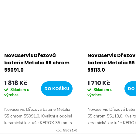
Novaservis Dřezová
Novaservis Dřezo
baterie Metalia 55 chrom
baterie Metalia 5
55091,0
55113,0
1 818 Kč
1 710 Kč
DO KOŠÍKU
DO 
Skladem u
Skladem u
výrobce
výrobce
Novaservis Dřezová baterie Metalia
Novaservis Dřezová bateri
55 chrom 55091,0. Kvalitní a odolná
55 chrom 55113,0. Kvalit
keramická kartuše KEROX 35 mm s
keramická kartuše KERO
prodlouženou zárukou 7 let.
prodlouženou zárukou 7 l
Kód:
55091-0