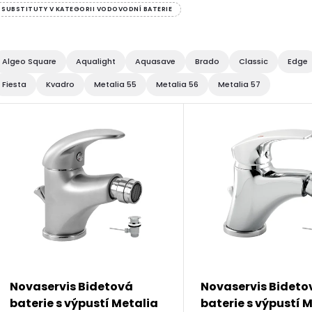
SUBSTITUTY V KATEGORII VODOVODNÍ BATERIE
Algeo Square
Aqualight
Aquasave
Brado
Classic
Edge
Fiesta
Kvadro
Metalia 55
Metalia 56
Metalia 57
V
ý
p
s
p
Novaservis Bidetová
Novaservis Bideto
baterie s výpustí Metalia
baterie s výpustí 