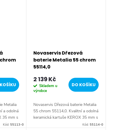
vá
Novaservis Dřezová
5 chrom
baterie Metalia 55 chrom
55114,0
2 139 Kč
KOŠÍKU
DO KOŠÍKU
Skladem u
výrobce
e Metalia
Novaservis Dřezová baterie Metalia
ní a odolná
55 chrom 55114,0. Kvalitní a odolná
X 35 mm s
keramická kartuše KEROX 35 mm s
et.
prodlouženou zárukou 7 let.
Kód:
55113-0
Kód:
55114-0