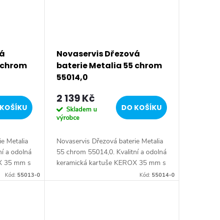
vá
Novaservis Dřezová
5 chrom
baterie Metalia 55 chrom
55014,0
2 139 Kč
KOŠÍKU
DO KOŠÍKU
Skladem u
výrobce
e Metalia
Novaservis Dřezová baterie Metalia
ní a odolná
55 chrom 55014,0. Kvalitní a odolná
X 35 mm s
keramická kartuše KEROX 35 mm s
et.
prodlouženou zárukou 7 let.
Kód:
55013-0
Kód:
55014-0
edení.
Prvotřídní chromové provedení.
Stojánková...