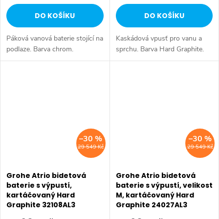
DO KOŠÍKU
DO KOŠÍKU
Páková vanová baterie stojící na
Kaskádová vpusť pro vanu a
podlaze. Barva chrom.
sprchu. Barva Hard Graphite.
–30 %
–30 %
29 549 Kč
29 549 Kč
Grohe Atrio bidetová
Grohe Atrio bidetová
baterie s výpustí,
baterie s výpustí, velikost
kartáčovaný Hard
M, kartáčovaný Hard
Graphite 32108AL3
Graphite 24027AL3