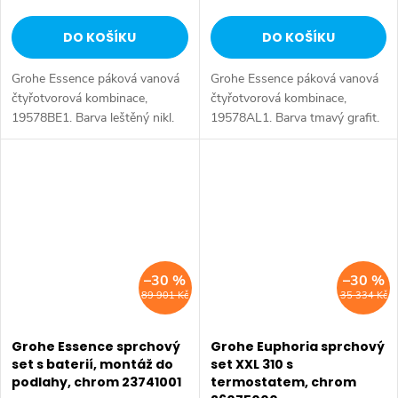
DO KOŠÍKU
DO KOŠÍKU
Grohe Essence páková vanová
Grohe Essence páková vanová
čtyřotvorová kombinace,
čtyřotvorová kombinace,
19578BE1. Barva leštěný nikl.
19578AL1. Barva tmavý grafit.
–30 %
–30 %
89 901 Kč
35 334 Kč
Grohe Essence sprchový
Grohe Euphoria sprchový
set s baterií, montáž do
set XXL 310 s
podlahy, chrom 23741001
termostatem, chrom