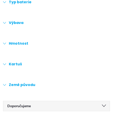
Typ baterie
Výbava
Hmotnost
Kartuš
Země původu
Ř
Doporučujeme