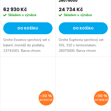
26075000
62 930 Kč
24 734 Kč
Skladem u výrobce
Skladem u výrobce
DO KOŠÍKU
DO KOŠÍKU
Grohe Essence sprchový set s
Grohe Euphoria sprchový set
baterií, montáž do podlahy,
XXL 310 s termostatem,
23741001. Barva chrom.
26075000. Barva chrom.
–30 %
–30 %
42 003 Kč
47 898 Kč