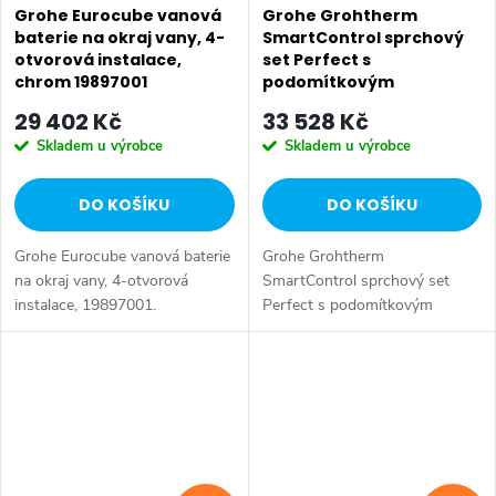
Grohe Eurocube vanová
Grohe Grohtherm
baterie na okraj vany, 4-
SmartControl sprchový
otvorová instalace,
set Perfect s
chrom 19897001
podomítkovým
termostatem, 210 mm,
29 402 Kč
33 528 Kč
chrom 34743000
Skladem u výrobce
Skladem u výrobce
DO KOŠÍKU
DO KOŠÍKU
Grohe Eurocube vanová baterie
Grohe Grohtherm
na okraj vany, 4-otvorová
SmartControl sprchový set
instalace, 19897001.
Perfect s podomítkovým
Barva chrom.
termostatem, 210 mm,
34743000. Barva chrom.