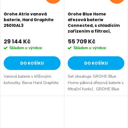
Grohe Atrio vanová
Grohe Blue Home
baterie, Hard Graphite
dřezová baterie
25010AL3
Connected, s chladícím
zařízením a filtrací,
chrom 31455001
29 144 Kč
55 709 Kč
Skladem u výrobce
Skladem u výrobce
DO KOŠÍKU
DO KOŠÍKU
Vanová baterie s křížovými
Set obsahuje: GROHE Blue
kohoutky. Barva Hard Graphite.
Home páková dřezová baterie s
filtrační funkcí, GROHE Blue
Home chladič, filtrace
vody, GROHE Blue, baterie
GROHE Blue Home...