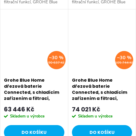
filtrační funkcí, GROHE Blue
filtrační funkcí, GROHE Blue
Home chladič, Filtrace vody,
Home chladič, Filtrace vody,
GROHE Blue, baterie GROHE
GROHE Blue CO2 lahev, baterie
Blue Home Duo poskytuje...
GROHE Blue Home...
–30 %
–30 %
90 637 Kč
105 744 Kč
Grohe Blue Home
Grohe Blue Home
dřezová baterie
dřezová baterie
Connected, s chladícím
Connected, s chladícím
zařízením a filtrací,
zařízením a filtrací,
supersteel 31456DC1
supersteel 31539DC0
63 446 Kč
74 021 Kč
Skladem u výrobce
Skladem u výrobce
DO KOŠÍKU
DO KOŠÍKU