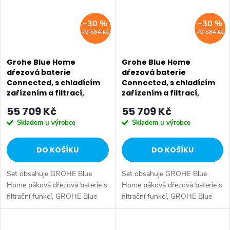
–30 %
–30 %
79 584 Kč
79 584 Kč
Grohe Blue Home
Grohe Blue Home
dřezová baterie
dřezová baterie
Connected, s chladícím
Connected, s chladícím
zařízením a filtrací,
zařízením a filtrací,
chrom 31456001
chrom 31541000
55 709 Kč
55 709 Kč
Skladem u výrobce
Skladem u výrobce
DO KOŠÍKU
DO KOŠÍKU
Set obsahuje GROHE Blue
Set obsahuje GROHE Blue
Home páková dřezová baterie s
Home páková dřezová baterie s
filtrační funkcí, GROHE Blue
filtrační funkcí, GROHE Blue
Home chladič, GROHE Blue,
Home chladič, Filtrace vody,
baterie GROHE Blue Home
GROHE Blue, baterie GROHE