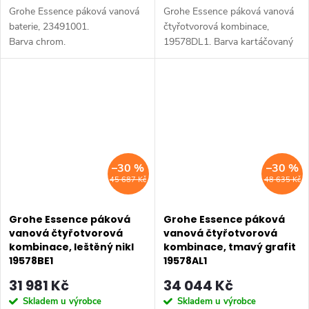
Grohe Essence páková vanová
Grohe Essence páková vanová
baterie, 23491001.
čtyřotvorová kombinace,
Barva chrom.
19578DL1. Barva kartáčovaný
Warm Sunset.
–30 %
–30 %
45 687 Kč
48 635 Kč
Grohe Essence páková
Grohe Essence páková
vanová čtyřotvorová
vanová čtyřotvorová
kombinace, leštěný nikl
kombinace, tmavý grafit
19578BE1
19578AL1
31 981 Kč
34 044 Kč
Skladem u výrobce
Skladem u výrobce