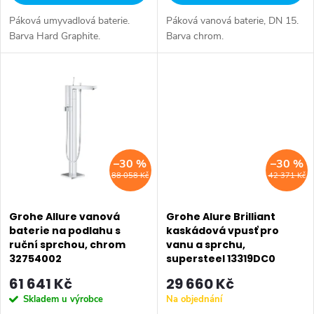
u
k
Páková umyvadlová baterie.
Páková vanová baterie, DN 15.
k
t
Barva Hard Graphite.
Barva chrom.
t
ů
ů
–30 %
–30 %
88 058 Kč
42 371 Kč
Grohe Allure vanová
Grohe Alure Brilliant
baterie na podlahu s
kaskádová vpusť pro
ruční sprchou, chrom
vanu a sprchu,
32754002
supersteel 13319DC0
61 641 Kč
29 660 Kč
Skladem u výrobce
Na objednání