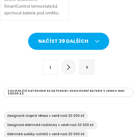
SmartControl termostatická
sprchová baterie pod omítku,
se 3 ventily, 34713000.
Barva chrom.
O
NAČÍST 39 DALŠÍCH
v
l
S
1
5
t
á
r
d
á
SOUVISEJÍCÍ KATEGORIE KE KATEGORII VODOVODNÍ BATERIE S CENOU NAD
20000 KČ
a
n
k
c
o
Designová otopná tělesa v ceně nad 20 000 Kč
í
v
Designové elektrické radiátory v ceně nad 20 000 Kč
á
p
Elektrické sušáky ručníků v ceně nad 20 000 Kč