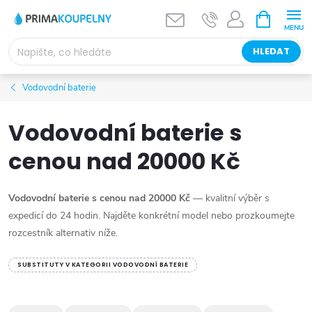
Přejít
NÁKUPNÍ
KOŠÍK
na
obsah
HLEDAT
Vodovodní baterie
Vodovodní baterie s
cenou nad 20000 Kč
Vodovodní baterie s cenou nad 20000 Kč
— kvalitní výběr s
expedicí do 24 hodin. Najděte konkrétní model nebo prozkoumejte
rozcestník alternativ níže.
SUBSTITUTY V KATEGORII VODOVODNÍ BATERIE