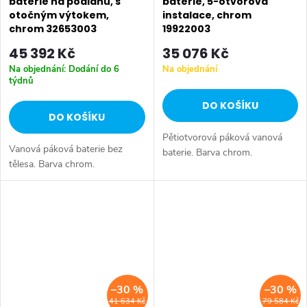
baterie na podlahu, s
baterie, 5-otvorová
otočným výtokem,
instalace, chrom
chrom 32653003
19922003
45 392 Kč
35 076 Kč
Na objednání: Dodání do 6
Na objednání
týdnů
DO KOŠÍKU
DO KOŠÍKU
Pětiotvorová páková vanová
Vanová páková baterie bez
baterie. Barva chrom.
tělesa. Barva chrom.
–30 %
–30 %
41 634 Kč
79 584 Kč