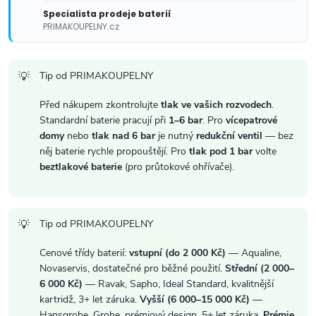
Specialista prodeje baterií
PRIMAKOUPELNY.cz
Tip od PRIMAKOUPELNY
Před nákupem zkontrolujte
tlak ve vašich rozvodech
.
Standardní baterie pracují při
1–6 bar
. Pro
vícepatrové
domy
nebo
tlak nad 6 bar
je nutný
redukční ventil
— bez
něj baterie rychle propouštějí. Pro
tlak pod 1 bar
volte
beztlakové baterie
(pro průtokové ohřívače).
Tip od PRIMAKOUPELNY
Cenové třídy baterií:
vstupní (do 2 000 Kč)
— Aqualine,
Novaservis, dostatečné pro běžné použití.
Střední (2 000–
6 000 Kč)
— Ravak, Sapho, Ideal Standard, kvalitnější
kartridž, 3+ let záruka.
Vyšší (6 000–15 000 Kč)
—
Hansgrohe, Grohe, prémiový design, 5+ let záruka.
Prémie