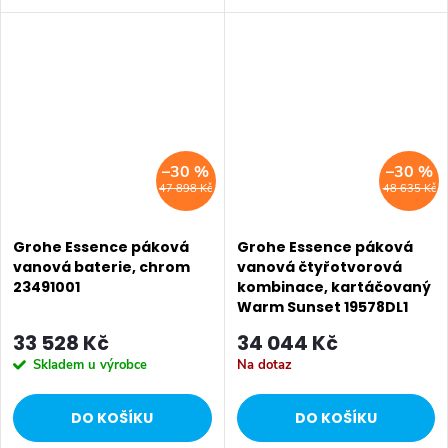
–30 %
–30 %
47 898 Kč
48 635 Kč
Grohe Essence páková
Grohe Essence páková
vanová baterie, chrom
vanová čtyřotvorová
23491001
kombinace, kartáčovaný
Warm Sunset 19578DL1
33 528 Kč
34 044 Kč
Skladem u výrobce
Na dotaz
DO KOŠÍKU
DO KOŠÍKU