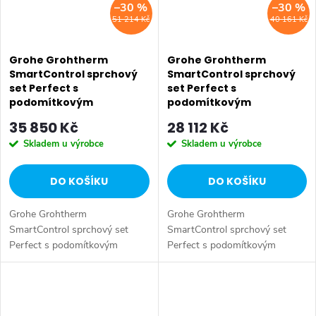
–30 %
–30 %
51 214 Kč
40 161 Kč
Grohe Grohtherm
Grohe Grohtherm
SmartControl sprchový
SmartControl sprchový
set Perfect s
set Perfect s
podomítkovým
podomítkovým
termostatem, 254 mm,
termostatem, 260 mm,
35 850 Kč
28 112 Kč
chrom 34742000
chrom 34744000
Skladem u výrobce
Skladem u výrobce
DO KOŠÍKU
DO KOŠÍKU
Grohe Grohtherm
Grohe Grohtherm
SmartControl sprchový set
SmartControl sprchový set
Perfect s podomítkovým
Perfect s podomítkovým
termostatem, 254 mm,
termostatem, 260 mm,
34742000. Barva chrom.
34744000. Barva chrom.