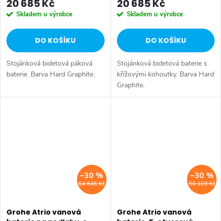
20 685 Kč
20 685 Kč
Skladem u výrobce
Skladem u výrobce
DO KOŠÍKU
DO KOŠÍKU
Stojánková bidetová páková
Stojánková bidetová baterie s
baterie. Barva Hard Graphite.
křížovými kohoutky. Barva Hard
Graphite.
–30 %
–30 %
64 846 Kč
50 109 Kč
Grohe Atrio vanová
Grohe Atrio vanová