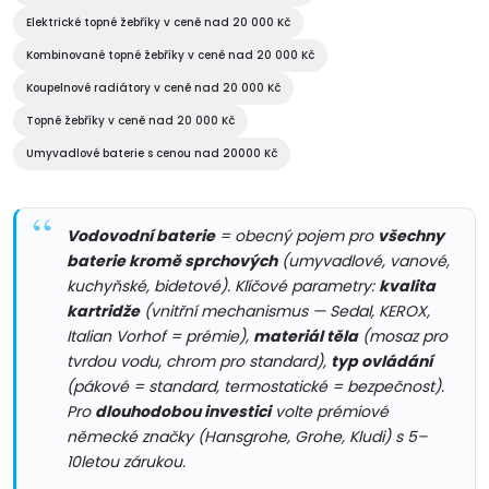
n
Elektrické topné žebříky v ceně nad 20 000 Kč
r
í
Kombinované topné žebříky v ceně nad 20 000 Kč
v
Koupelnové radiátory v ceně nad 20 000 Kč
k
Topné žebříky v ceně nad 20 000 Kč
Umyvadlové baterie s cenou nad 20000 Kč
y
v
Vodovodní baterie
= obecný pojem pro
všechny
ý
baterie kromě sprchových
(umyvadlové, vanové,
kuchyňské, bidetové). Klíčové parametry:
kvalita
p
kartridže
(vnitřní mechanismus — Sedal, KEROX,
i
Italian Vorhof = prémie),
materiál těla
(mosaz pro
tvrdou vodu, chrom pro standard),
typ ovládání
s
(pákové = standard, termostatické = bezpečnost).
Pro
dlouhodobou investici
volte prémiové
u
německé značky (Hansgrohe, Grohe, Kludi) s 5–
10letou zárukou.