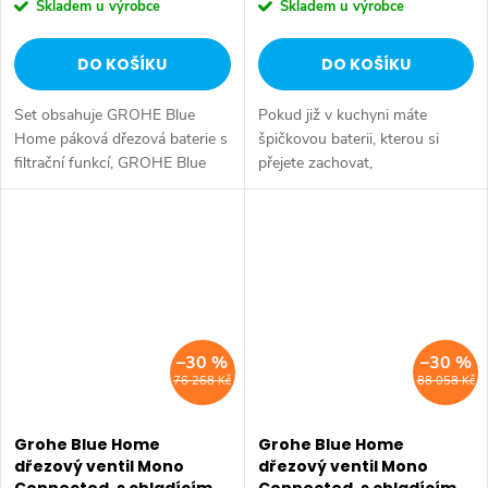
Skladem u výrobce
Skladem u výrobce
DO KOŠÍKU
DO KOŠÍKU
Set obsahuje GROHE Blue
Pokud již v kuchyni máte
Home páková dřezová baterie s
špičkovou baterii, kterou si
filtrační funkcí, GROHE Blue
přejete zachovat,
Home chladič, Filtrace vody,
systém GROHE Blue Mono pro
GROHE Blue CO2 lahev, baterie
Vás vytváří integrované řešení.
GROHE Blue Home...
Je navržen k instalaci vedle
Vaší...
–30 %
–30 %
76 268 Kč
88 058 Kč
Grohe Blue Home
Grohe Blue Home
dřezový ventil Mono
dřezový ventil Mono
Connected, s chladícím
Connected, s chladícím