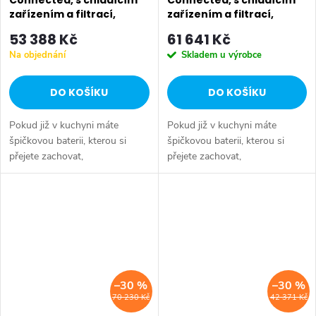
zařízením a filtrací,
zařízením a filtrací,
chrom 31498001
supersteel 31498DC1
53 388 Kč
61 641 Kč
Na objednání
Skladem u výrobce
DO KOŠÍKU
DO KOŠÍKU
Pokud již v kuchyni máte
Pokud již v kuchyni máte
špičkovou baterii, kterou si
špičkovou baterii, kterou si
přejete zachovat,
přejete zachovat,
systém GROHE Blue Mono pro
systém GROHE Blue Mono pro
Vás vytváří integrované řešení.
Vás vytváří integrované řešení.
Je navržen k instalaci vedle
Je navržen k instalaci vedle
Vaší...
Vaší...
–30 %
–30 %
70 230 Kč
42 371 Kč