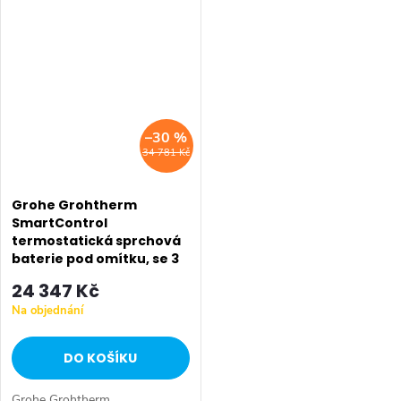
–30 %
34 781 Kč
Grohe Grohtherm
SmartControl
termostatická sprchová
baterie pod omítku, se 3
ventily, chrom 34713000
24 347 Kč
Na objednání
DO KOŠÍKU
Grohe Grohtherm