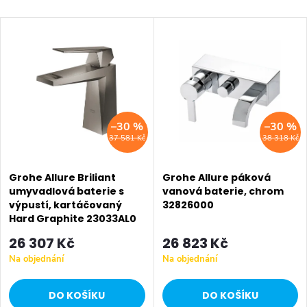
a
Nejlevnější
V
z
Nejdražší
ý
Nejprodávanější
e
p
Abecedně
n
i
–30 %
–30 %
í
37 581 Kč
38 318 Kč
s
p
p
Grohe Allure Briliant
Grohe Allure páková
r
umyvadlová baterie s
vanová baterie, chrom
výpustí, kartáčovaný
32826000
r
o
Hard Graphite 23033AL0
o
26 307 Kč
26 823 Kč
d
Na objednání
Na objednání
d
u
DO KOŠÍKU
DO KOŠÍKU