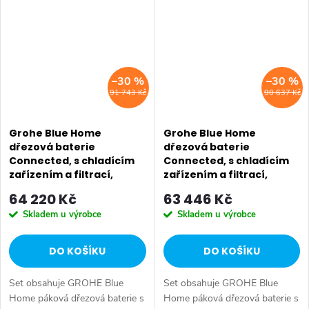
Duo poskytuje jak...
Blue Home Duo poskytuje...
–30 %
–30 %
91 743 Kč
90 637 Kč
Grohe Blue Home
Grohe Blue Home
dřezová baterie
dřezová baterie
Connected, s chladícím
Connected, s chladícím
zařízením a filtrací,
zařízením a filtrací,
chrom 31543000
supersteel 31455DC1
64 220 Kč
63 446 Kč
Skladem u výrobce
Skladem u výrobce
DO KOŠÍKU
DO KOŠÍKU
Set obsahuje GROHE Blue
Set obsahuje GROHE Blue
Home páková dřezová baterie s
Home páková dřezová baterie s