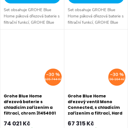
Set obsahuje GROHE Blue
Set obsahuje GROHE Blue
Home páková dřezová baterie s
Home páková dřezová baterie s
filtrační funkcí, GROHE Blue
filtrační funkcí, GROHE Blue
Home chladič, Filtrace vody,
Home chladič, Filtrace vody,
GROHE Blue CO2 lahev, baterie
GROHE Blue CO2 lahev, baterie
GROHE Blue Home...
GROHE Blue Home...
–30 %
–30 %
105 744 Kč
96 164 Kč
Grohe Blue Home
Grohe Blue Home
dřezová baterie s
dřezový ventil Mono
chladícím zařízením a
Connected, s chladícím
filtrací, chrom 31454001
zařízením a filtrací, Hard
Graphite 31498AL1
74 021 Kč
67 315 Kč