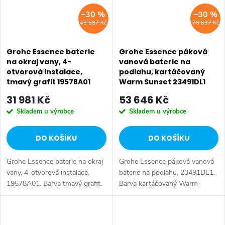
–30 %
–30 %
45 687 Kč
76 637 Kč
Grohe Essence baterie
Grohe Essence páková
na okraj vany, 4-
vanová baterie na
otvorová instalace,
podlahu, kartáčovaný
tmavý grafit 19578A01
Warm Sunset 23491DL1
31 981 Kč
53 646 Kč
Skladem u výrobce
Skladem u výrobce
DO KOŠÍKU
DO KOŠÍKU
Grohe Essence baterie na okraj
Grohe Essence páková vanová
vany, 4-otvorová instalace,
baterie na podlahu, 23491DL1.
19578A01. Barva tmavý grafit.
Barva kartáčovaný Warm
Sunset.