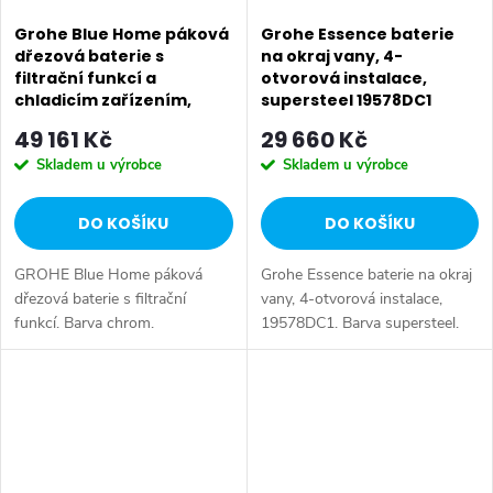
Grohe Blue Home páková
Grohe Essence baterie
dřezová baterie s
na okraj vany, 4-
filtrační funkcí a
otvorová instalace,
chladicím zařízením,
supersteel 19578DC1
chrom 31539000
49 161 Kč
29 660 Kč
Skladem u výrobce
Skladem u výrobce
DO KOŠÍKU
DO KOŠÍKU
GROHE Blue Home páková
Grohe Essence baterie na okraj
dřezová baterie s filtrační
vany, 4-otvorová instalace,
funkcí. Barva chrom.
19578DC1. Barva supersteel.