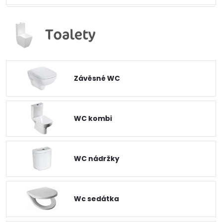
Závěsné WC
WC kombi
WC nádržky
Wc sedátka