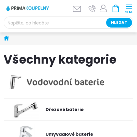
Přejít
NÁKUPNÍ
KOŠÍK
na
obsah
HLEDAT
Domů
Všechny kategorie
Dřezové baterie
Umyvadlové baterie