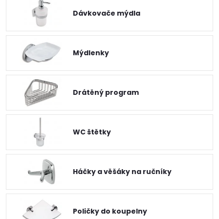
Dávkovače mýdla
Mýdlenky
Drátěný program
WC štětky
Háčky a věšáky na ručníky
Poličky do koupelny