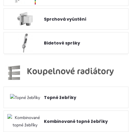
Sprchová vyústění
Bidetové spršky
Topné žebříky
Kombinované topné žebříky