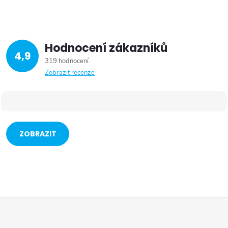
Hodnocení zákazníků
4,9
319 hodnocení
Zobrazit recenze
ZOBRAZIT
VÍCE
Z