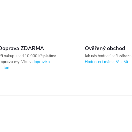
Doprava ZDARMA
Ověřený obchod
ři nákupu nad 10.000 Kč
platíme
Jak nás hodnotí naši zákazní
dopravu my
. Více v
dopravě a
Hodnocení máme 5* z 5ti
.
latbě
.