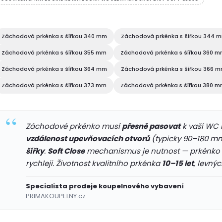
Záchodová prkénka s šířkou 340 mm
Záchodová prkénka s šířkou 344 
Záchodová prkénka s šířkou 355 mm
Záchodová prkénka s šířkou 360 
Záchodová prkénka s šířkou 364 mm
Záchodová prkénka s šířkou 366 
Záchodová prkénka s šířkou 373 mm
Záchodová prkénka s šířkou 380 
Záchodové prkénko musí
přesně pasovat
k vaší WC 
vzdálenost upevňovacích otvorů
(typicky 90–180 m
šířky
.
Soft Close
mechanismus je nutnost — prkénko be
rychleji. Životnost kvalitního prkénka
10–15 let
, levnýc
Specialista prodeje koupelnového vybavení
PRIMAKOUPELNY.cz