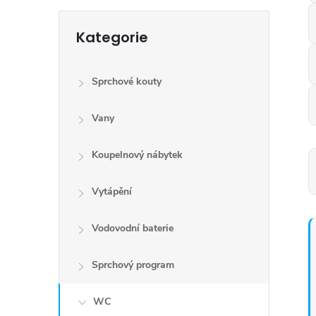
Přeskočit
Kategorie
kategorie
Sprchové kouty
Vany
Koupelnový nábytek
Vytápění
Vodovodní baterie
Sprchový program
WC