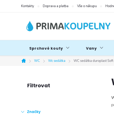
Přejít
Kontakty
Doprava a platba
Vše o nákupu
Hodno
na
obsah
Sprchové kouty
Vany
WC
Wc sedátka
WC sedátka duroplast Soft
Domů
P
o
W
s
p
Značky