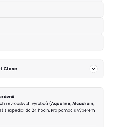
t Close
správně
ých i evropských výrobců (
Aqualine, Alcadrain,
h
) s expedicí do 24 hodin. Pro pomoc s výběrem