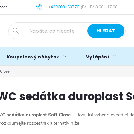
+420603160776
cení obchodu
Obchodní podmínky
Blog
info@primakoupelny.cz
HLEDAT
Koupelnový nábytek
Vytápění
 Close
WC sedátka duroplast S
C sedátka duroplast Soft Close
— kvalitní výběr s expedicí d
rozkoumejte rozcestník alternativ níže.