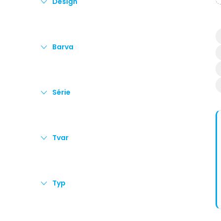
Design
e
l
Barva
Série
Tvar
Typ