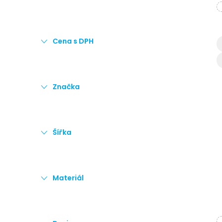
t
r
Cena s DPH
a
n
Značka
n
í
Šířka
p
a
Materiál
n