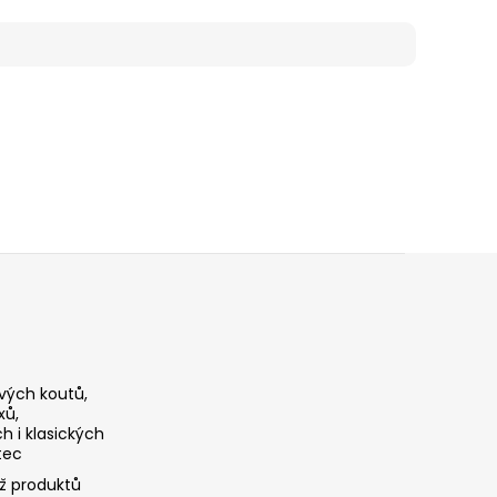
vých koutů,
xů,
 i klasických
tec
ž produktů