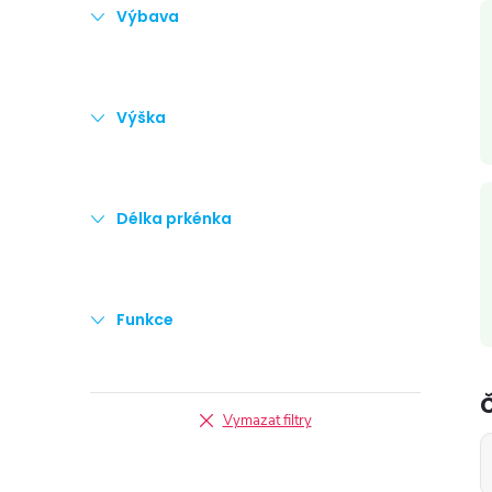
Výbava
Výška
Délka prkénka
Funkce
Vymazat filtry