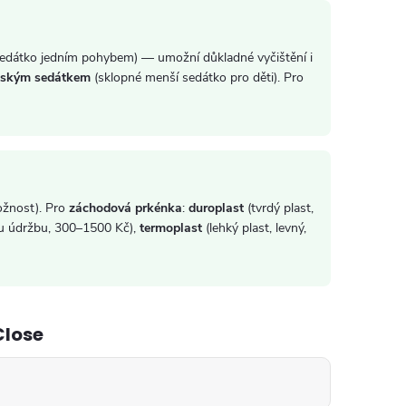
edátko jedním pohybem) — umožní důkladné vyčištění i
tským sedátkem
(sklopné menší sedátko pro děti). Pro
ožnost). Pro
záchodová prkénka
:
duroplast
(tvrdý plast,
ou údržbu, 300–1500 Kč),
termoplast
(lehký plast, levný,
Close