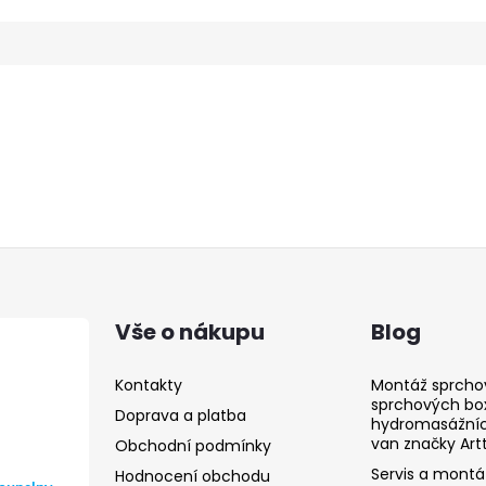
Vše o nákupu
Blog
Kontakty
Montáž sprcho
sprchových bo
Doprava a platba
hydromasážních
van značky Art
Obchodní podmínky
Servis a montá
Hodnocení obchodu