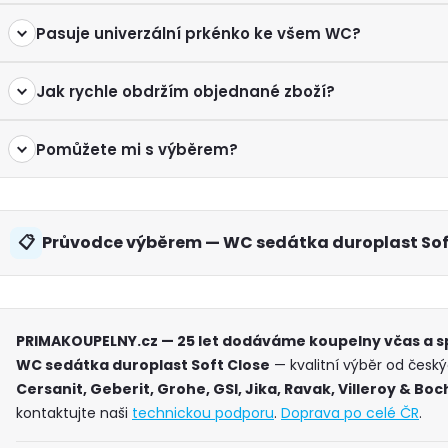
Pasuje univerzální prkénko ke všem WC?
Jak rychle obdržím objednané zboží?
Pomůžete mi s výběrem?
Průvodce výběrem — WC sedátka duroplast Sof
PRIMAKOUPELNY.cz — 25 let dodáváme koupelny včas a 
WC sedátka duroplast Soft Close
— kvalitní výběr od česk
Cersanit, Geberit, Grohe, GSI, Jika, Ravak, Villeroy & Boc
kontaktujte naši
technickou podporu
.
Doprava po celé ČR
.