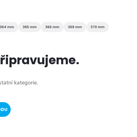
364 mm
365 mm
366 mm
369 mm
370 mm
připravujeme.
tatní kategorie.
ODU