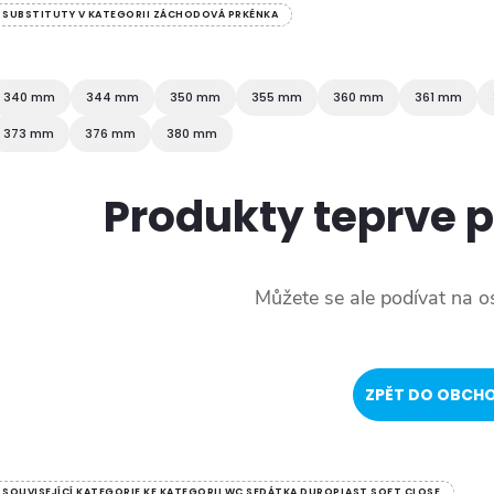
SUBSTITUTY V KATEGORII ZÁCHODOVÁ PRKÉNKA
340 mm
344 mm
350 mm
355 mm
360 mm
361 mm
373 mm
376 mm
380 mm
Produkty teprve 
Můžete se ale podívat na os
ZPĚT DO OBCH
SOUVISEJÍCÍ KATEGORIE KE KATEGORII WC SEDÁTKA DUROPLAST SOFT CLOSE