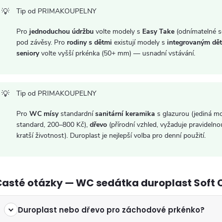
Tip od PRIMAKOUPELNY
Pro
jednoduchou údržbu
volte modely s
Easy Take
(odnímatelné s
pod závěsy. Pro
rodiny s dětmi
existují modely s
integrovaným dě
seniory
volte vyšší prkénka (50+ mm) — usnadní vstávání.
Tip od PRIMAKOUPELNY
Pro
WC mísy
standardní
sanitární keramika
s glazurou (jediná m
standard, 200–800 Kč),
dřevo
(přírodní vzhled, vyžaduje pravideln
kratší životnost). Duroplast je nejlepší volba pro denní použití.
Časté otázky — WC sedátka duroplast Soft 
Duroplast nebo dřevo pro záchodové prkénko?