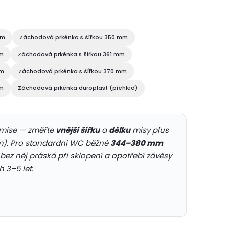
mm
Záchodová prkénka s šířkou 350 mm
mm
Záchodová prkénka s šířkou 361 mm
mm
Záchodová prkénka s šířkou 370 mm
mm
Záchodová prkénka duroplast (přehled)
míse — změřte
vnější šířku
a
délku
mísy plus
m). Pro standardní WC běžné
344–380 mm
z něj práská při sklopení a opotřebí závěsy
h 3–5 let.