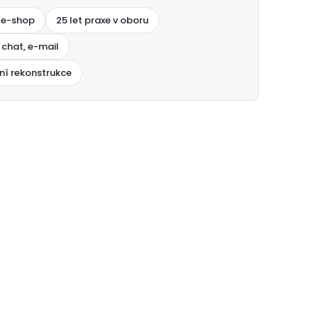
 e-shop
25 let praxe v oboru
 chat, e-mail
ní rekonstrukce