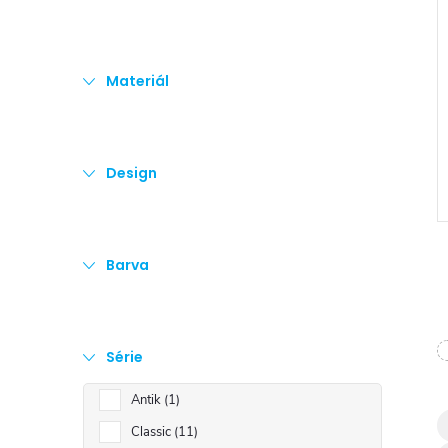
e
l
Materiál
Design
Barva
Série
l
Antik
1
Classic
11