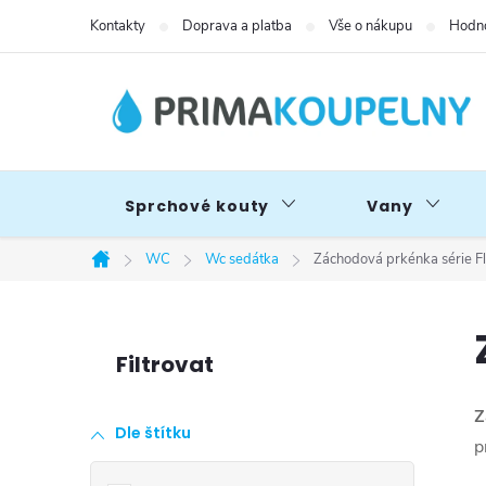
Přejít
Kontakty
Doprava a platba
Vše o nákupu
Hodno
na
obsah
Sprchové kouty
Vany
WC
Wc sedátka
Záchodová prkénka série F
Domů
P
o
Z
Dle štítku
s
p