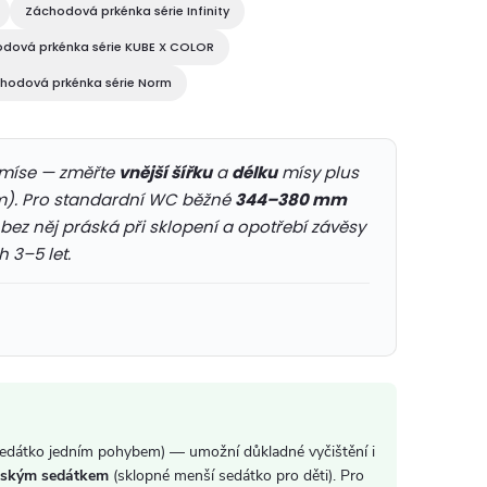
Záchodová prkénka série Infinity
dová prkénka série KUBE X COLOR
hodová prkénka série Norm
míse — změřte
vnější šířku
a
délku
mísy plus
m). Pro standardní WC běžné
344–380 mm
z něj práská při sklopení a opotřebí závěsy
h 3–5 let.
edátko jedním pohybem) — umožní důkladné vyčištění i
tským sedátkem
(sklopné menší sedátko pro děti). Pro