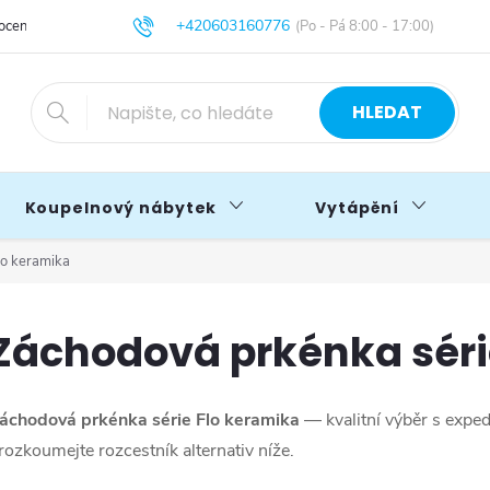
+420603160776
cení obchodu
Obchodní podmínky
Blog
info@primakoupelny.cz
HLEDAT
Koupelnový nábytek
Vytápění
lo keramika
Záchodová prkénka séri
áchodová prkénka série Flo keramika
— kvalitní výběr s exped
rozkoumejte rozcestník alternativ níže.