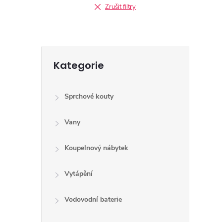
Zrušit filtry
Přeskočit
Kategorie
kategorie
Sprchové kouty
Vany
Koupelnový nábytek
Vytápění
Vodovodní baterie