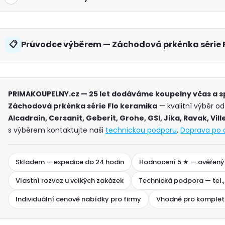
Průvodce výběrem — Záchodová prkénka série 
PRIMAKOUPELNY.cz — 25 let dodáváme koupelny včas a 
Záchodová prkénka série Flo keramika
— kvalitní výběr o
Alcadrain, Cersanit, Geberit, Grohe, GSI, Jika, Ravak, Vil
s výběrem kontaktujte naši
technickou podporu
.
Doprava po 
Skladem — expedice do 24 hodin
Hodnocení 5 ★ — ověřený
Vlastní rozvoz u velkých zakázek
Technická podpora — tel.,
Individuální cenové nabídky pro firmy
Vhodné pro komplet