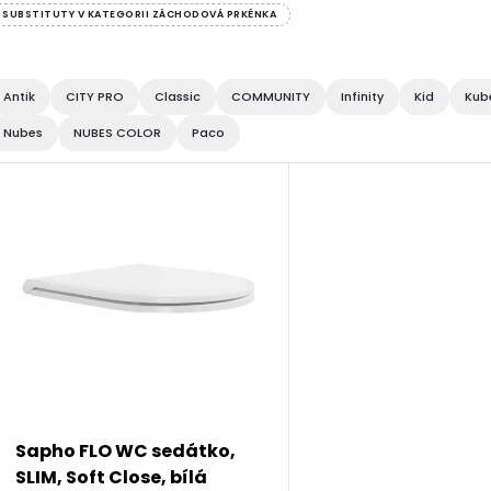
SUBSTITUTY V KATEGORII ZÁCHODOVÁ PRKÉNKA
Antik
CITY PRO
Classic
COMMUNITY
Infinity
Kid
Kub
Nubes
NUBES COLOR
Paco
V
ý
p
s
p
Sapho FLO WC sedátko,
SLIM, Soft Close, bílá