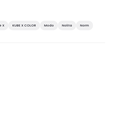
e X
KUBE X COLOR
Modo
Nolita
Norm