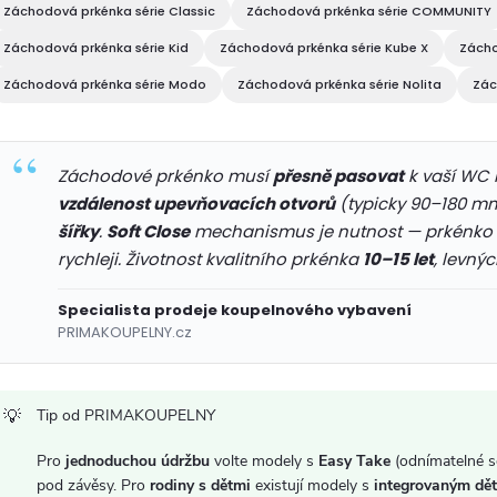
d
Záchodová prkénka série Classic
Záchodová prkénka série COMMUNITY
a
Záchodová prkénka série Kid
Záchodová prkénka série Kube X
Zácho
c
Záchodová prkénka série Modo
Záchodová prkénka série Nolita
Zác
p
Záchodové prkénko musí
přesně pasovat
k vaší WC 
vzdálenost upevňovacích otvorů
(typicky 90–180 m
r
šířky
.
Soft Close
mechanismus je nutnost — prkénko be
rychleji. Životnost kvalitního prkénka
10–15 let
, levnýc
v
k
Specialista prodeje koupelnového vybavení
PRIMAKOUPELNY.cz
y
v
Tip od PRIMAKOUPELNY
ý
Pro
jednoduchou údržbu
volte modely s
Easy Take
(odnímatelné s
pod závěsy. Pro
rodiny s dětmi
existují modely s
integrovaným dě