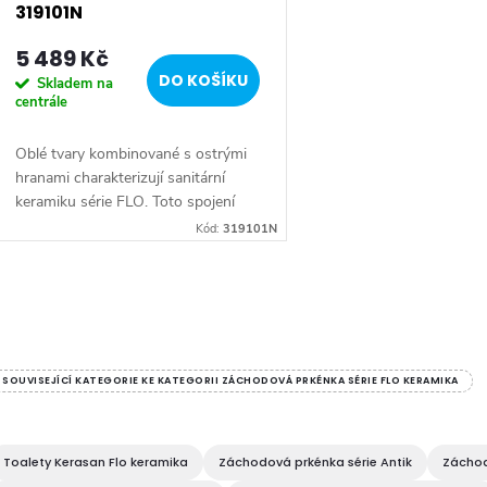
r
319101N
5 489 Kč
o
DO KOŠÍKU
Skladem na
centrále
d
Oblé tvary kombinované s ostrými
u
hranami charakterizují sanitární
keramiku série FLO. Toto spojení
k
dává variabilitu a možnost snadné
Kód:
319101N
kombinace s kulatými i
hranatějšími...
t
O
ů
v
SOUVISEJÍCÍ KATEGORIE KE KATEGORII ZÁCHODOVÁ PRKÉNKA SÉRIE FLO KERAMIKA
á
Toalety Kerasan Flo keramika
Záchodová prkénka série Antik
Záchod