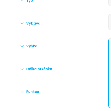
Typ
Výbava
Výška
Délka prkénka
Funkce