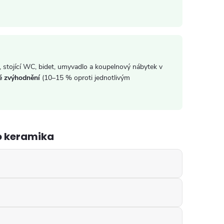
tojící WC, bidet, umyvadlo a koupelnový nábytek v
é zvýhodnění
(10–15 % oproti jednotlivým
o keramika