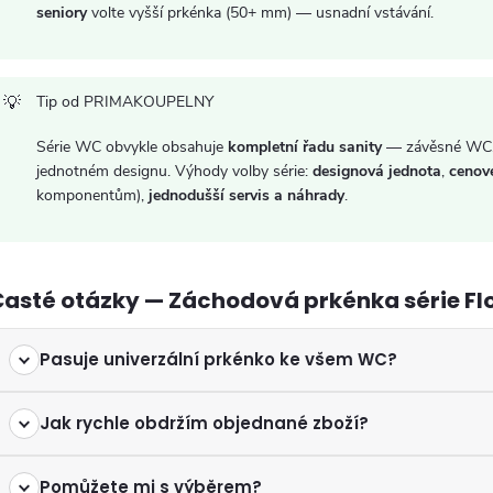
p
seniory
volte vyšší prkénka (50+ mm) — usnadní vstávání.
s
Tip od PRIMAKOUPELNY
u
Série WC obvykle obsahuje
kompletní řadu sanity
— závěsné WC, s
jednotném designu. Výhody volby série:
designová jednota
,
cenov
komponentům),
jednodušší servis a náhrady
.
Časté otázky — Záchodová prkénka série Fl
Pasuje univerzální prkénko ke všem WC?
Jak rychle obdržím objednané zboží?
Pomůžete mi s výběrem?