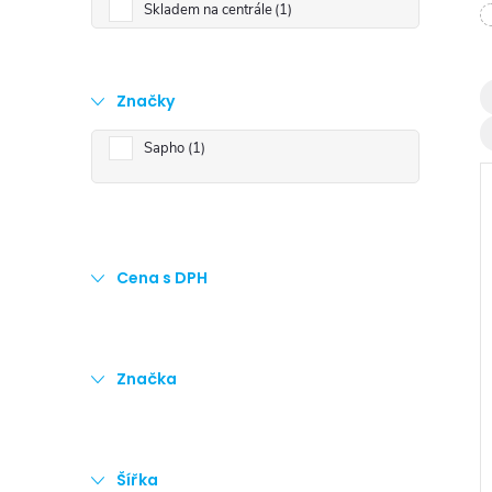
t
Skladem na centrále
1
r
Značky
a
Sapho
1
n
n
Cena s DPH
í
i
p
Značka
a
n
Šířka