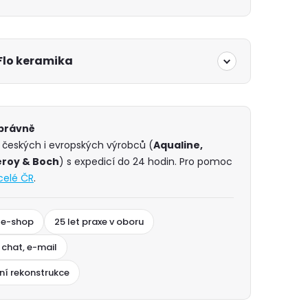
Flo keramika
správně
d českých i evropských výrobců (
Aqualine,
leroy & Boch
) s expedicí do 24 hodin. Pro pomoc
celé ČR
.
 e-shop
25 let praxe v oboru
 chat, e-mail
ní rekonstrukce