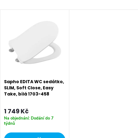
a
Nejlevnější
V
z
Nejdražší
ý
Nejprodávanější
e
p
Abecedně
n
i
í
s
p
p
Sapho EDITA WC sedátko,
r
SLIM, Soft Close, Easy
Take, bílá 1703-458
r
o
o
1 749 Kč
d
Na objednání: Dodání do 7
d
týdnů
u