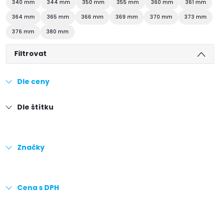
340 mm
344 mm
350 mm
355 mm
360 mm
361 mm
364 mm
365 mm
366 mm
369 mm
370 mm
373 mm
376 mm
380 mm
Filtrovat
Dle ceny
Dle štítku
Značky
Cena s DPH