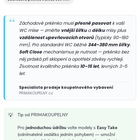
í
p
Záchodové prkénko musí
přesně pasovat
k vaší
r
WC míse — změřte
vnější šířku
a
délku
mísy plus
v
vzdálenost upevňovacích otvorů
(typicky 90–180
mm). Pro standardní WC běžné
344–380 mm šířky
.
k
Soft Close
mechanismus je nutnost — prkénko bez
něj práská při sklopení a opotřebí závěsy rychleji.
y
Životnost kvalitního prkénka
10–15 let
, levných 3–5
let.
v
ý
Specialista prodeje koupelnového vybavení
PRIMAKOUPELNY.cz
p
i
Tip od PRIMAKOUPELNY
s
Pro
jednoduchou údržbu
volte modely s
Easy Take
(odnímatelné sedátko jedním pohybem) — umožní