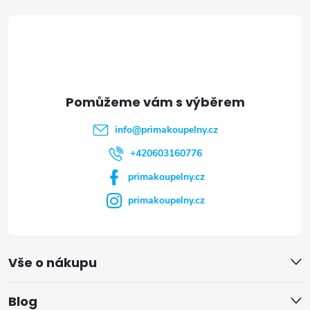
á
p
a
t
info
@
primakoupelny.cz
í
+420603160776
primakoupelny.cz
primakoupelny.cz
Vše o nákupu
Blog