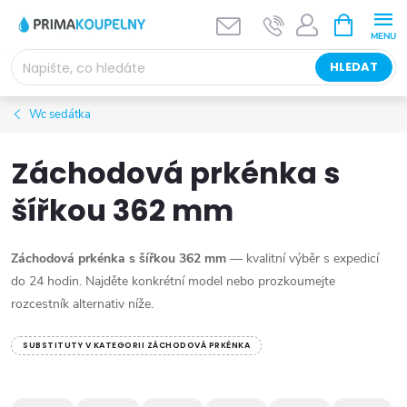
Přejít
NÁKUPNÍ
KOŠÍK
na
obsah
HLEDAT
Wc sedátka
Záchodová prkénka s
šířkou 362 mm
Záchodová prkénka s šířkou 362 mm
— kvalitní výběr s expedicí
do 24 hodin. Najděte konkrétní model nebo prozkoumejte
rozcestník alternativ níže.
SUBSTITUTY V KATEGORII ZÁCHODOVÁ PRKÉNKA