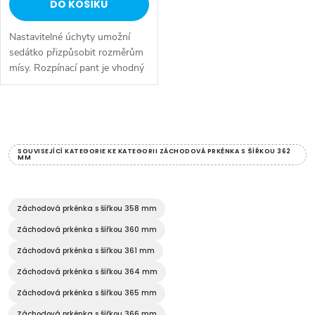
u
DO KOŠÍKU
k
k
Nastavitelné úchyty umožní
t
sedátko přizpůsobit rozměrům
t
mísy. Rozpínací pant je vhodný
ů
pro běžný otvor ve WC míse o
ů
Ø 14 mm Pro uchycení
zespodu použijte šrouby ND-
O
TS-01....
v
SOUVISEJÍCÍ KATEGORIE KE KATEGORII ZÁCHODOVÁ PRKÉNKA S ŠÍŘKOU 362
MM
l
á
Záchodová prkénka s šířkou 358 mm
d
Záchodová prkénka s šířkou 360 mm
Záchodová prkénka s šířkou 361 mm
a
Záchodová prkénka s šířkou 364 mm
c
Záchodová prkénka s šířkou 365 mm
Záchodová prkénka s šířkou 366 mm