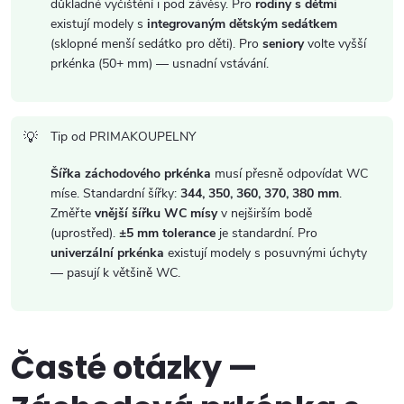
u
důkladné vyčištění i pod závěsy. Pro
rodiny s dětmi
existují modely s
integrovaným dětským sedátkem
(sklopné menší sedátko pro děti). Pro
seniory
volte vyšší
prkénka (50+ mm) — usnadní vstávání.
Tip od PRIMAKOUPELNY
Šířka záchodového prkénka
musí přesně odpovídat WC
míse. Standardní šířky:
344, 350, 360, 370, 380 mm
.
Změřte
vnější šířku WC mísy
v nejširším bodě
(uprostřed).
±5 mm tolerance
je standardní. Pro
univerzální prkénka
existují modely s posuvnými úchyty
— pasují k většině WC.
Časté otázky —