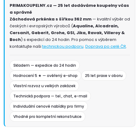
PRIMAKOUPELNY.cz — 25 let dodáváme koupelny včas
a správně
Záchodová prkénka s šířkou 362 mm
— kvalitní výběr od
českých i evropských výrobců (
Aqualine, Alcadrain,
Cersanit, Geberit, Grohe, GSI, Jika, Ravak, Villeroy &
Boch
) s expedicí do 24 hodin. Pro pomoc s výběrem
kontaktujte naši
technickou podporu
.
Doprava po celé ČR
.
Skladem — expedice do 24 hodin
Hodnocení 5 ★ — ověřený e-shop
25 let praxe v oboru
Vlastní rozvoz u velkých zakázek
Technická podpora — tel., chat, e-mail
Individuální cenové nabídky pro firmy
Vhodné pro kompletní rekonstrukce