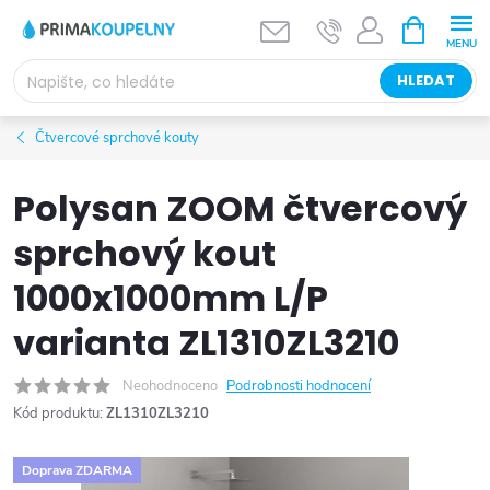
Přejít
NÁKUPNÍ
KOŠÍK
na
obsah
HLEDAT
Čtvercové sprchové kouty
Polysan ZOOM čtvercový
sprchový kout
1000x1000mm L/P
varianta ZL1310ZL3210
Neohodnoceno
Podrobnosti hodnocení
Kód produktu:
ZL1310ZL3210
Doprava ZDARMA