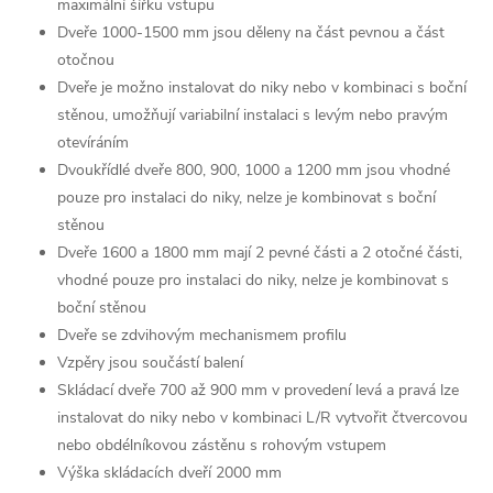
maximální šířku vstupu
Dveře 1000-1500 mm jsou děleny na část pevnou a část
otočnou
Dveře je možno instalovat do niky nebo v kombinaci s boční
stěnou, umožňují variabilní instalaci s levým nebo pravým
otevíráním
Dvoukřídlé dveře 800, 900, 1000 a 1200 mm jsou vhodné
pouze pro instalaci do niky, nelze je kombinovat s boční
stěnou
Dveře 1600 a 1800 mm mají 2 pevné části a 2 otočné části,
vhodné pouze pro instalaci do niky, nelze je kombinovat s
boční stěnou
Dveře
se zdvihovým mechanismem profilu
Vzpěry jsou součástí balení
Skládací dveře 700 až 900 mm v provedení levá a pravá lze
instalovat do niky nebo v kombinaci L/R vytvořit čtvercovou
nebo obdélníkovou zástěnu s rohovým vstupem
Výška skládacích dveří 2000 mm