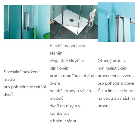
Ploché magnetické
těsnění
elegantně skryté v
Otočný profil v
hliníkovém
minimalistickém
Speciálně navržené
profilu umožňuje otvírat
provedení se zvedac
madlo
dveře
pro pohodlné otevír
pro pohodlné otevírání
na obě strany u všech
Čistá linie - sklo pro
dveří.
modelů
na obou stranách ve
dveří do niky a v
úrovni.
kombinaci
s boční stěnou.