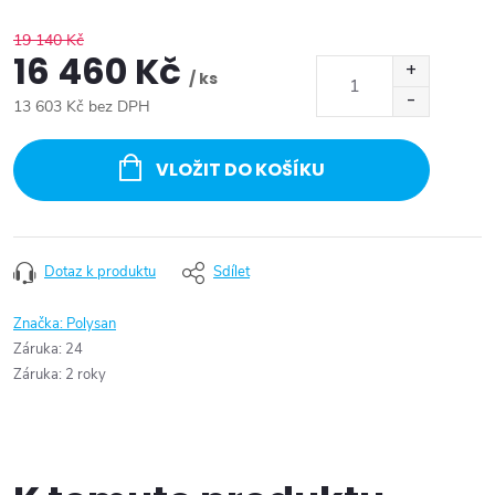
19 140 Kč
16 460 Kč
/ ks
13 603 Kč bez DPH
Měrná
cena:
VLOŽIT DO KOŠÍKU
Dotaz k produktu
Sdílet
Značka:
Polysan
Záruka
:
24
Záruka
:
2 roky