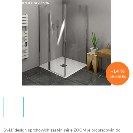
SALECODE:EXTRA20:6:%
–14 %
19 140 Kč
Svěží design sprchových zástěn série ZOOM je propracován do