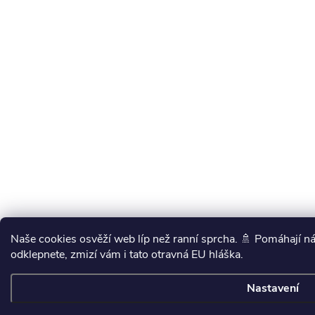
Naše cookies osvěží web líp než ranní sprcha. 🚿 Pomáhají ná
odklepnete, zmizí vám i tato otravná EU hláška.
Nastavení