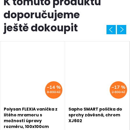
K tomuto produktu
doporučujeme
ještě dokoupit
–14 %
–17 %
8 890 Kč
2 890 Kč
Polysan FLEXIA vanička z
Sapho SMART polička do
litého mramoru s
sprchy závěsná, chrom
možností úpravy
XJ602
rozměru, 100x100cm