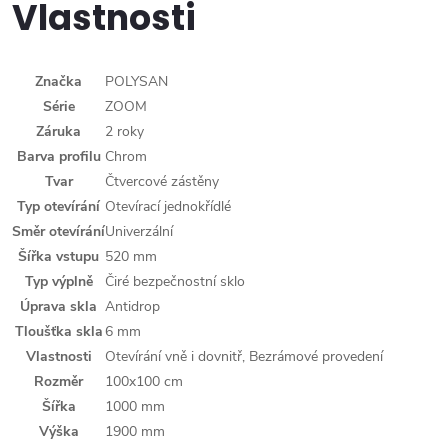
Vlastnosti
Značka
POLYSAN
Série
ZOOM
Záruka
2 roky
Barva profilu
Chrom
Tvar
Čtvercové zástěny
Typ otevírání
Otevírací jednokřídlé
Směr otevírání
Univerzální
Šířka vstupu
520 mm
Typ výplně
Čiré bezpečnostní sklo
Úprava skla
Antidrop
Tloušťka skla
6 mm
Vlastnosti
Otevírání vně i dovnitř, Bezrámové provedení
Rozměr
100x100 cm
Šířka
1000 mm
Výška
1900 mm