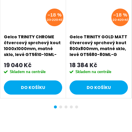
–18 %
–18 %
23 220 Kč
22 420 Kč
Gelco TRINITY CHROME
Gelco TRINITY GOLD MATT
čtvercový sprchový kout
čtvercový sprchový kout
1000x1000mm, matné
800x800mm, matné sklo,
sklo, levé GT5610-10ML-
levé GT5680-80ML-G
CH
19 040 Kč
18 384 Kč
Skladem na centrále
Skladem na centrále
DO KOŠÍKU
DO KOŠÍKU