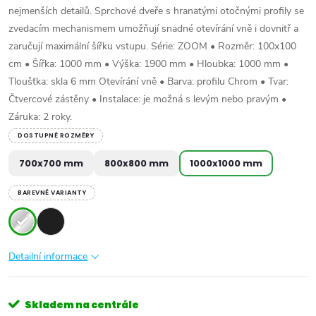
nejmenších detailů. Sprchové dveře s hranatými otočnými profily se
zvedacím mechanismem umožňují snadné otevírání vně i dovnitř a
zaručují maximální šířku vstupu. Série: ZOOM • Rozměr: 100x100
cm • Šířka: 1000 mm • Výška: 1900 mm • Hloubka: 1000 mm •
Tloušťka: skla 6 mm Otevírání vně • Barva: profilu Chrom • Tvar:
Čtvercové zástěny • Instalace: je možná s levým nebo pravým •
Záruka: 2 roky.
DOSTUPNÉ ROZMĚRY
700x700 mm
800x800 mm
1000x1000 mm
BAREVNÉ VARIANTY
Detailní informace
Skladem na centrále