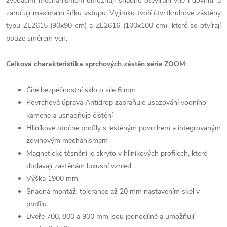
zvedacím mechanismem umožňují snadné otevírání vně i dovnitř a
zaručují maximální šířku vstupu. Výjimku tvoří čtvrtkruhové zástěny
typu ZL2615 (90x90 cm) a ZL2616 (100x100 cm), které se otvírají
pouze směrem ven.
Celková charakteristika sprchových zástěn série ZOOM:
Čiré bezpečnostní sklo o síle 6 mm
Povrchová úprava Antidrop zabraňuje usazování vodního
kamene a usnadňuje čištění
Hliníkové otočné profily s leštěným povrchem a integrovaným
zdvihovým mechanismem
Magnetické těsnění je skryto v hliníkových profilech, které
dodávají zástěnám luxusní vzhled
Výška 1900 mm
Snadná montáž, tolerance až 20 mm nastavením skel v
profilu
Dveře 700, 800 a 900 mm jsou jednodílné a umožňují