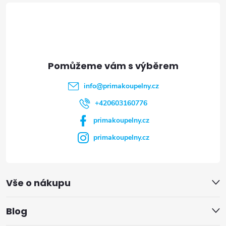
á
p
a
t
info
@
primakoupelny.cz
í
+420603160776
primakoupelny.cz
primakoupelny.cz
Vše o nákupu
Blog