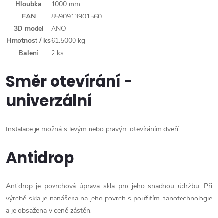
Hloubka
1000 mm
EAN
8590913901560
3D model
ANO
Hmotnost / ks
61.5000 kg
Balení
2 ks
Směr otevírání -
univerzální
Instalace je možná s levým nebo pravým otevíráním dveří.
Antidrop
Antidrop je povrchová úprava skla pro jeho snadnou údržbu. Při
výrobě skla je nanášena na jeho povrch s použitím nanotechnologie
a je obsažena v ceně zástěn.