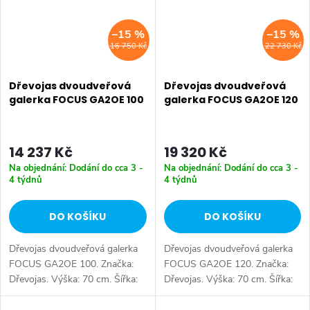
–15 %
–15 %
16 750 Kč
22 730 Kč
Dřevojas dvoudveřová
Dřevojas dvoudveřová
galerka FOCUS GA2OE 100
galerka FOCUS GA2OE 120
14 237 Kč
19 320 Kč
Na objednání: Dodání do cca 3 -
Na objednání: Dodání do cca 3 -
4 týdnů
4 týdnů
DO KOŠÍKU
DO KOŠÍKU
Dřevojas dvoudveřová galerka
Dřevojas dvoudveřová galerka
FOCUS GA2OE 100. Značka:
FOCUS GA2OE 120. Značka:
Dřevojas. Výška: 70 cm. Šířka:
Dřevojas. Výška: 70 cm. Šířka:
96 cm. Hloubka: 15 cm. Výběr
116 cm. Hloubka: 15 cm. Výběr
z více barevných variant.
z více barevných variant.