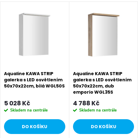
V
z
Nejdražší
ý
Nejprodávanější
e
p
Abecedně
n
i
í
s
p
p
Aqualine KAWA STRIP
Aqualine KAWA STRIP
r
galerka s LED osvětlením
galerka s LED osvětlením
50x70x22cm, bílá WGL50S
50x70x22cm, dub
r
o
emporio WGL35S
o
5 028 Kč
4 788 Kč
d
Skladem na centrále
Skladem na centrále
d
u
DO KOŠÍKU
DO KOŠÍKU
u