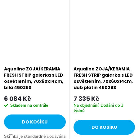
dalšími skříňkami Zoja i Keramia
dalšími skříňkami Zoja i Keramia
Fresh. Série: ZOJA &...
Fresh. Série: ZOJA &...
Aqualine ZOJA/KERAMIA
Aqualine ZOJA/KERAMIA
FRESH STRIP galerka s LED
FRESH STRIP galerka s LED
osvětlením, 70x60x14cm,
osvětlením, 70x60x14cm,
bílá 45025S
dub platin 45029S
6 084 Kč
7 335 Kč
Skladem na centrále
Na objednání: Dodání do 3
týdnů
DO KOŠÍKU
DO KOŠÍKU
Skříňka je standardně dodávána