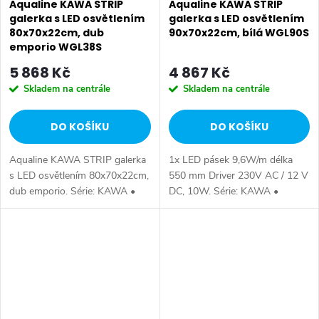
Aqualine KAWA STRIP
Aqualine KAWA STRIP
galerka s LED osvětlením
galerka s LED osvětlením
80x70x22cm, dub
90x70x22cm, bílá WGL90S
emporio WGL38S
5 868 Kč
4 867 Kč
Skladem na centrále
Skladem na centrále
DO KOŠÍKU
DO KOŠÍKU
Aqualine KAWA STRIP galerka
1x LED pásek 9,6W/m délka
s LED osvětlením 80x70x22cm,
550 mm Driver 230V AC / 12 V
dub emporio. Série: KAWA •
DC, 10W. Série: KAWA •
Rozměr: 80x70,4x21,6 cm •
Rozměr: 90x70,4x21,6 cm •
Šířka: 800 mm • Výška: 704
Šířka: 900 mm • Výška: 704
mm • Hloubka: 216 mm •
mm • Hloubka: 216 mm •
Barva: Hnědá •...
Barva: Bílá • Materiál:...