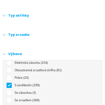
Typ skříňky
Typ zrcadla
Výbava
Elektrická zásuvka
104
Oboustranná zrcadlová dvířka
81
Police
20
S osvětlením
299
Se zásuvkou
3
Se zrcadlem
368