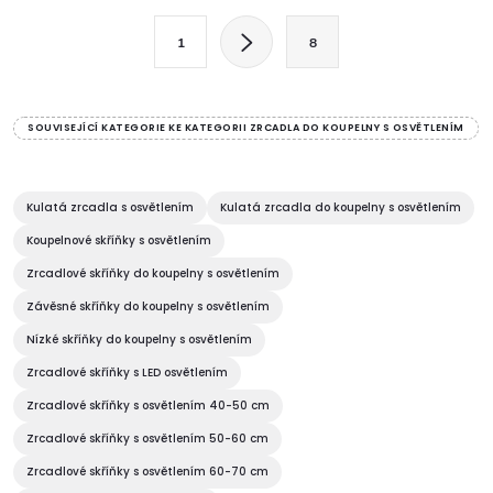
l
S
1
8
t
á
r
d
á
SOUVISEJÍCÍ KATEGORIE KE KATEGORII ZRCADLA DO KOUPELNY S OSVĚTLENÍM
a
n
k
c
o
Kulatá zrcadla s osvětlením
Kulatá zrcadla do koupelny s osvětlením
í
v
Koupelnové skříňky s osvětlením
á
Zrcadlové skříňky do koupelny s osvětlením
p
n
Závěsné skříňky do koupelny s osvětlením
r
í
Nízké skříňky do koupelny s osvětlením
v
Zrcadlové skříňky s LED osvětlením
Zrcadlové skříňky s osvětlením 40-50 cm
k
Zrcadlové skříňky s osvětlením 50-60 cm
y
Zrcadlové skříňky s osvětlením 60-70 cm