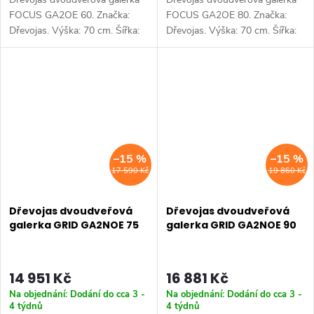
FOCUS GA2OE 60. Značka:
FOCUS GA2OE 80. Značka:
Dřevojas. Výška: 70 cm. Šířka:
Dřevojas. Výška: 70 cm. Šířka:
60 cm. Hloubka: 15 cm. Úložný
80 cm. Hloubka: 15 cm. Úložný
prostor: 2 dveře. Výběr z více
prostor: 2 dveře. Výběr z více
barevných variant. Dostupné...
barevných variant. Dostupné...
–15 %
–15 %
17 590 Kč
19 860 Kč
Dřevojas dvoudveřová
Dřevojas dvoudveřová
galerka GRID GA2NOE 75
galerka GRID GA2NOE 90
14 951 Kč
16 881 Kč
Na objednání: Dodání do cca 3 -
Na objednání: Dodání do cca 3 -
4 týdnů
4 týdnů