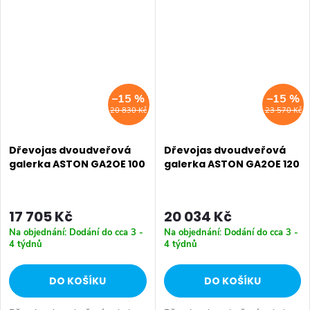
prostor: 2 dveře. Tlumené
Úložný prostor: 3 dveře.
dovírání: ano. Výběr z více
Tlumené dovírání: ano. Výběr z
barevných...
více barevných...
–15 %
–15 %
20 830 Kč
23 570 Kč
Dřevojas dvoudveřová
Dřevojas dvoudveřová
galerka ASTON GA2OE 100
galerka ASTON GA2OE 120
17 705 Kč
20 034 Kč
Na objednání: Dodání do cca 3 -
Na objednání: Dodání do cca 3 -
4 týdnů
4 týdnů
DO KOŠÍKU
DO KOŠÍKU