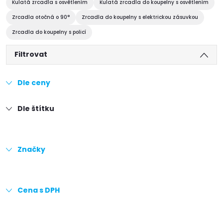
Kulatá zrcadla s osvětlením
Kulatá zrcadla do koupelny s osvětlením
Zrcadla otočná o 90°
Zrcadla do koupelny s elektrickou zásuvkou
Zrcadla do koupelny s policí
Filtrovat
Dle ceny
Dle štítku
Značky
Cena s DPH