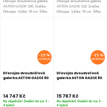
Dřevojas dvoudveřová galerka
Dřevojas dvoudveřová galerka
ASTON GA2OE 100. Značka:
ASTON GA2OE 120. Značka:
Dřevojas. Výška: 76 cm. Šířka:
Dřevojas. Výška: 76 cm. Šířka:
100 cm. Hloubka: 21 cm. Výběr
120 cm. Hloubka: 21 cm. Výběr
z více barevných variant.
z více barevných variant.
Dostupné rozměry 60 cm 80
Dostupné rozměry 60 cm 80
cm...
cm...
–15 %
–15 %
17 350 Kč
18 550 Kč
Dřevojas dvoudvéřová
Dřevojas dvoudveřová
galerka ASTON GA2OE 60
galerka ASTON GA2OE 80
14 747 Kč
15 767 Kč
Na objednání: Dodání do cca 3 -
Na objednání: Dodání do cca 3 -
4 týdnů
4 týdnů