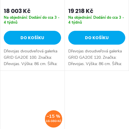
18 003 Kč
19 218 Kč
Na objednání: Dodání do cca 3 -
Na objednání: Dodání do cca 3 -
4 týdnů
4 týdnů
DO KOŠÍKU
DO KOŠÍKU
Dřevojas dvoudveřová galerka
Dřevojas dvoudveřová galerka
GRID GA2OE 100. Značka:
GRID GA2OE 120. Značka:
Dřevojas. Výška: 86 cm. Šířka:
Dřevojas. Výška: 86 cm. Šířka:
112 cm. Hloubka: 14 cm.
132 cm. Hloubka: 14 cm.
Tlumené dovírání: ano. Výběr z
Tlumené dovírání: ano. Výběr z
více barevných variant.
více barevných variant.
Dostupné...
Dostupné...
–15 %
16 380 Kč