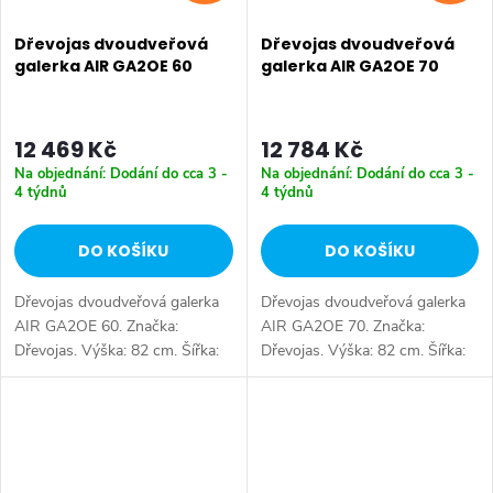
Dřevojas dvoudveřová
Dřevojas dvoudveřová
galerka AIR GA2OE 60
galerka AIR GA2OE 70
12 469 Kč
12 784 Kč
Na objednání: Dodání do cca 3 -
Na objednání: Dodání do cca 3 -
4 týdnů
4 týdnů
DO KOŠÍKU
DO KOŠÍKU
Dřevojas dvoudveřová galerka
Dřevojas dvoudveřová galerka
AIR GA2OE 60. Značka:
AIR GA2OE 70. Značka:
Dřevojas. Výška: 82 cm. Šířka:
Dřevojas. Výška: 82 cm. Šířka:
60 cm. Hloubka: 13 cm. Úložný
70 cm. Hloubka: 13 cm. Úložný
prostor: 2 dveře. Tlumené
prostor: 2 dveře. Tlumené
dovírání: ano. Výběr z více
dovírání: ano. Výběr z více
barevných...
barevných...