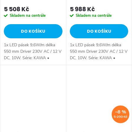
5 508 Kč
5 988 Kč
Skladem na centrále
Skladem na centrále
DO KOŠÍKU
DO KOŠÍKU
1x LED pásek 9,6W/m délka
1x LED pásek 9,6W/m délka
550 mm Driver 230V AC / 12 V
550 mm Driver 230V AC / 12 V
DC, 10W. Série: KAWA •
DC, 10W. Série: KAWA •
Rozměr: 70x70,4x21,6 cm •
Rozměr: 80x70,4x21,6 cm •
Šířka: 700 mm • Výška: 704
Šířka: 800 mm • Výška: 704
mm • Hloubka: 216 mm •
mm • Hloubka: 216 mm •
Barva: Bílá • Materiál:...
Barva: Bílá • Materiál:...
–8 %
5 290 Kč