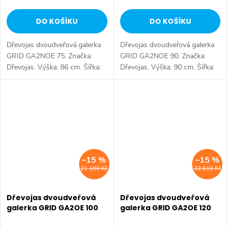
DO KOŠÍKU
DO KOŠÍKU
Dřevojas dvoudveřová galerka
Dřevojas dvoudveřová galerka
GRID GA2NOE 75. Značka:
GRID GA2NOE 90. Značka:
Dřevojas. Výška: 86 cm. Šířka:
Dřevojas. Výška: 90 cm. Šířka:
87 cm. Hloubka: 14 cm.
106 cm. Hloubka: 14 cm.
Tlumené dovírání: ano. Výběr z
Tlumené dovírání: ano. Výběr z
více barevných variant.
více barevných variant.
Dostupné...
Dostupné...
–15 %
–15 %
21 180 Kč
22 610 Kč
Dřevojas dvoudveřová
Dřevojas dvoudveřová
galerka GRID GA2OE 100
galerka GRID GA2OE 120