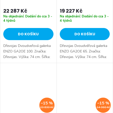
22 287 Kč
19 227 Kč
Na objednání: Dodání do cca 3 -
Na objednání: Dodání do cca 3 -
4 týdnů
4 týdnů
DO KOŠÍKU
DO KOŠÍKU
Dřevojas Dvoudveřová galerka
Dřevojas Dvoudvéřová galerka
ENZO GA2OE 100. Značka:
ENZO GA2OE 65. Značka:
Dřevojas. Výška: 74 cm. Šířka:
Dřevojas. Výška: 74 cm. Šířka:
95 cm. Hloubka: 15 cm. Úložný
65 cm. Hloubka: 15 cm. Úložný
prostor: 2 dveře. Tlumené
prostor: 2 dveře. Tlumené
dovírání: ano. Výběr z více
dovírání: ano. Výběr z více
barevných...
barevných...
–15 %
–15 %
23 830 Kč
14 360 Kč