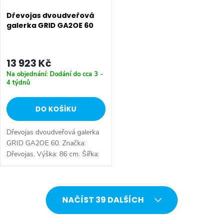
Dřevojas dvoudveřová
galerka GRID GA2OE 60
13 923 Kč
Na objednání: Dodání do cca 3 -
4 týdnů
DO KOŠÍKU
Dřevojas dvoudveřová galerka
GRID GA2OE 60. Značka:
Dřevojas. Výška: 86 cm. Šířka:
72 cm. Hloubka: 14 cm.
Tlumené dovírání: ano. Výběr z
více barevných variant.
O
Dostupné...
NAČÍST 39 DALŠÍCH
v