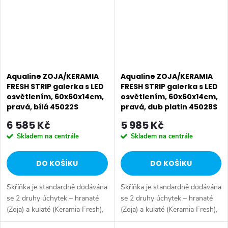
Aqualine ZOJA/KERAMIA
Aqualine ZOJA/KERAMIA
FRESH STRIP galerka s LED
FRESH STRIP galerka s LED
osvětlením, 60x60x14cm,
osvětlením, 60x60x14cm,
pravá, bílá 45022S
pravá, dub platin 45028S
6 585 Kč
5 985 Kč
Skladem na centrále
Skladem na centrále
DO KOŠÍKU
DO KOŠÍKU
Skříňka je standardně dodávána
Skříňka je standardně dodávána
se 2 druhy úchytek – hranaté
se 2 druhy úchytek – hranaté
(Zoja) a kulaté (Keramia Fresh),
(Zoja) a kulaté (Keramia Fresh),
aby ji bylo možno kombinovat s
aby ji bylo možno kombinovat s