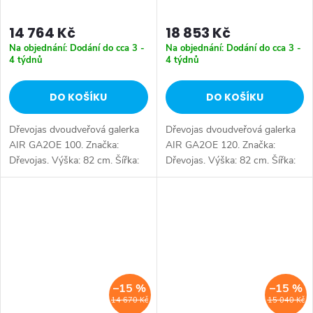
14 764 Kč
18 853 Kč
Na objednání: Dodání do cca 3 -
Na objednání: Dodání do cca 3 -
4 týdnů
4 týdnů
DO KOŠÍKU
DO KOŠÍKU
Dřevojas dvoudveřová galerka
Dřevojas dvoudveřová galerka
AIR GA2OE 100. Značka:
AIR GA2OE 120. Značka:
Dřevojas. Výška: 82 cm. Šířka:
Dřevojas. Výška: 82 cm. Šířka:
100 cm. Hloubka: 13 cm.
120 cm. Hloubka: 13 cm.
Úložný prostor: 2 dveře.
Úložný prostor: 2 dveře.
Tlumené dovírání: ano. Výběr z
Tlumené dovírání: ano. Výběr z
více barevných...
více barevných...
–15 %
–15 %
14 670 Kč
15 040 Kč