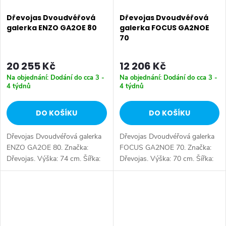
Dřevojas Dvoudvéřová
Dřevojas Dvoudvéřová
galerka ENZO GA2OE 80
galerka FOCUS GA2NOE
70
20 255 Kč
12 206 Kč
Na objednání: Dodání do cca 3 -
Na objednání: Dodání do cca 3 -
4 týdnů
4 týdnů
DO KOŠÍKU
DO KOŠÍKU
Dřevojas Dvoudvéřová galerka
Dřevojas Dvoudvéřová galerka
ENZO GA2OE 80. Značka:
FOCUS GA2NOE 70. Značka:
Dřevojas. Výška: 74 cm. Šířka:
Dřevojas. Výška: 70 cm. Šířka:
80 cm. Hloubka: 15 cm. Úložný
70 cm. Hloubka: 15 cm. Úložný
prostor: 2 dveře. Tlumené
prostor: 2 dveře. Výběr z více
dovírání: ano. Výběr z více
barevných variant.
barevných...