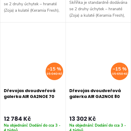
Skříňka je standardně dodávána
se 2 druhy úchytek – hranaté
se 2 druhy úchytek – hranaté
(Zoja) a kulaté (Keramia Fresh),
(Zoja) a kulaté (Keramia Fresh),
aby ji bylo možno kombinovat s
aby ji bylo možno kombinovat s
dalšími skříňkami Zoja i Keramia
dalšími skříňkami Zoja i Keramia
Fresh. Série: ZOJA &...
Fresh. Série: ZOJA &...
–15 %
–15 %
15 040 Kč
15 650 Kč
Dřevojas dvoudveřová
Dřevojas dvoudveřová
galerka AIR GA2NOE 70
galerka AIR GA2NOE 80
12 784 Kč
13 302 Kč
Na objednání: Dodání do cca 3 -
Na objednání: Dodání do cca 3 -
4 týdnů
4 týdnů