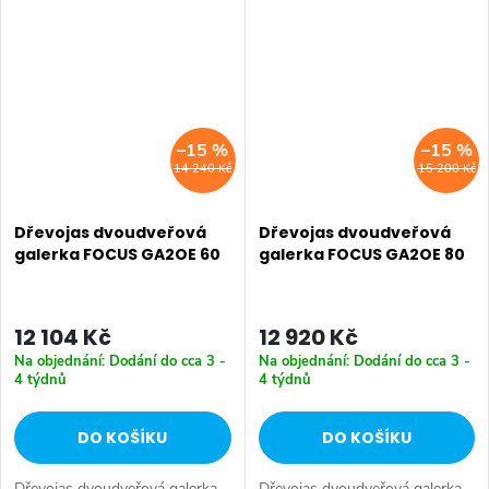
Dostupné rozměry 60 cm 80
Dostupné rozměry 60 cm 80
cm...
cm...
–15 %
–15 %
14 240 Kč
15 200 Kč
Dřevojas dvoudveřová
Dřevojas dvoudveřová
galerka FOCUS GA2OE 60
galerka FOCUS GA2OE 80
12 104 Kč
12 920 Kč
Na objednání: Dodání do cca 3 -
Na objednání: Dodání do cca 3 -
4 týdnů
4 týdnů
DO KOŠÍKU
DO KOŠÍKU
Dřevojas dvoudveřová galerka
Dřevojas dvoudveřová galerka