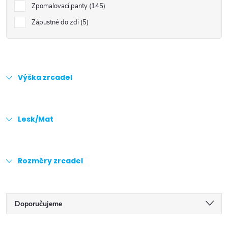
Zpomalovací panty
145
Zápustné do zdi
5
Výška zrcadel
Lesk/Mat
Rozměry zrcadel
Ř
Doporučujeme
a
Nejlevnější