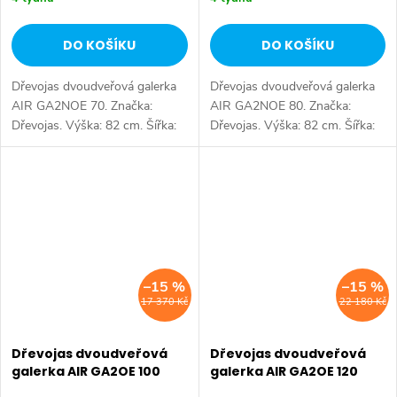
DO KOŠÍKU
DO KOŠÍKU
Dřevojas dvoudveřová galerka
Dřevojas dvoudveřová galerka
AIR GA2NOE 70. Značka:
AIR GA2NOE 80. Značka:
Dřevojas. Výška: 82 cm. Šířka:
Dřevojas. Výška: 82 cm. Šířka:
70 cm. Hloubka: 13 cm. Úložný
80 cm. Hloubka: 13 cm. Úložný
prostor: 2 dveře. Tlumené
prostor: 2 dveře. Tlumené
dovírání: ano. Výběr z více
dovírání: ano. Výběr z více
barevných...
barevných...
–15 %
–15 %
17 370 Kč
22 180 Kč
Dřevojas dvoudveřová
Dřevojas dvoudveřová
galerka AIR GA2OE 100
galerka AIR GA2OE 120