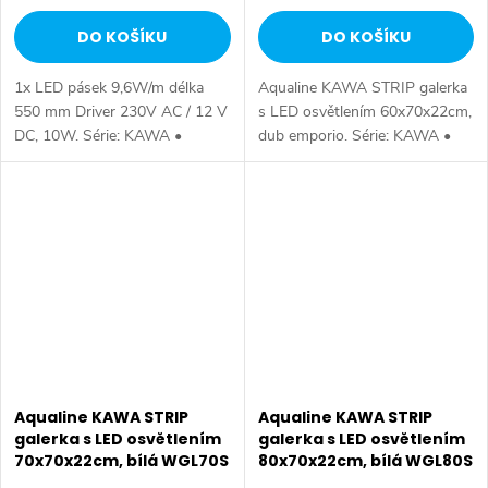
DO KOŠÍKU
DO KOŠÍKU
1x LED pásek 9,6W/m délka
Aqualine KAWA STRIP galerka
550 mm Driver 230V AC / 12 V
s LED osvětlením 60x70x22cm,
DC, 10W. Série: KAWA •
dub emporio. Série: KAWA •
Rozměr: 60x70,4x21,6 cm •
Rozměr: 60x70,4x21,6 cm •
Šířka: 600 mm • Výška: 704
Šířka: 600 mm • Výška: 704
mm • Hloubka: 216 mm •
mm • Hloubka: 216 mm •
Barva: Bílá • Materiál:...
Barva: Hnědá •...
Aqualine KAWA STRIP
Aqualine KAWA STRIP
galerka s LED osvětlením
galerka s LED osvětlením
70x70x22cm, bílá WGL70S
80x70x22cm, bílá WGL80S