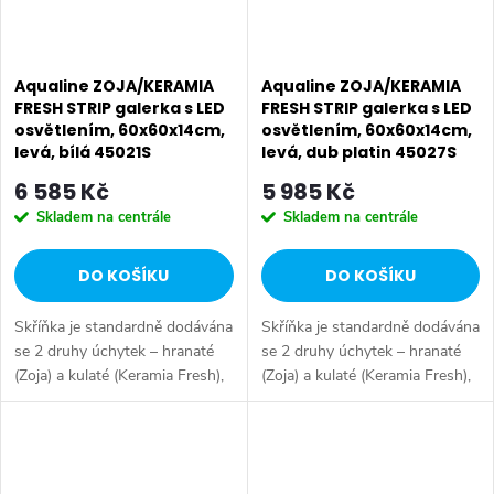
Aqualine ZOJA/KERAMIA
Aqualine ZOJA/KERAMIA
FRESH STRIP galerka s LED
FRESH STRIP galerka s LED
osvětlením, 60x60x14cm,
osvětlením, 60x60x14cm,
levá, bílá 45021S
levá, dub platin 45027S
6 585 Kč
5 985 Kč
Skladem na centrále
Skladem na centrále
DO KOŠÍKU
DO KOŠÍKU
Skříňka je standardně dodávána
Skříňka je standardně dodávána
se 2 druhy úchytek – hranaté
se 2 druhy úchytek – hranaté
(Zoja) a kulaté (Keramia Fresh),
(Zoja) a kulaté (Keramia Fresh),
aby ji bylo možno kombinovat s
aby ji bylo možno kombinovat s
dalšími skříňkami Zoja i Keramia
dalšími skříňkami Zoja i Keramia
Fresh. Série: ZOJA &...
Fresh. Série: ZOJA &...