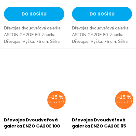
DO KOŠÍKU
DO KOŠÍKU
Dřevojas dvoudvéřová galerka
Dřevojas dvoudveřová galerka
ASTON GA2OE 60. Značka:
ASTON GA2OE 80. Značka:
Dřevojas. Výška: 76 cm. Šířka:
Dřevojas. Výška: 76 cm. Šířka:
60 cm. Hloubka: 21 cm. Výběr
80 cm. Hloubka: 21 cm. Výběr
z více barevných variant.
z více barevných variant.
Dostupné rozměry 60 cm 80
Dostupné rozměry 60 cm 80
cm...
cm...
–15 %
–15 %
26 220 Kč
22 620 Kč
Dřevojas Dvoudveřová
Dřevojas Dvoudvéřová
galerka ENZO GA2OE 100
galerka ENZO GA2OE 65