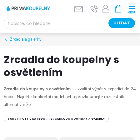
Přejít
NÁKUPNÍ
KOŠÍK
na
obsah
HLEDAT
Zrcadla a galerky
Zrcadla do koupelny s
osvětlením
Zrcadla do koupelny s osvětlením
— kvalitní výběr s expedicí do 24
hodin. Najděte konkrétní model nebo prozkoumejte rozcestník
alternativ níže.
SUBSTITUTY V KATEGORII ZRCADLA DO KOUPELNY A GALERKY