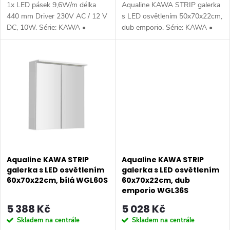
k
1x LED pásek 9,6W/m délka
Aqualine KAWA STRIP galerka
k
t
440 mm Driver 230V AC / 12 V
s LED osvětlením 50x70x22cm,
DC, 10W. Série: KAWA •
dub emporio. Série: KAWA •
t
Rozměr: 50x70,4x21,6 cm •
Rozměr: 50x70,4x21,6 cm •
ů
Šířka: 500 mm • Výška: 704
Šířka: 500 mm • Výška: 704
ů
mm • Hloubka: 216 mm •
mm • Hloubka: 216 mm •
Barva: Bílá • Materiál:...
Barva: Hnědá •...
Aqualine KAWA STRIP
Aqualine KAWA STRIP
galerka s LED osvětlením
galerka s LED osvětlením
60x70x22cm, bílá WGL60S
60x70x22cm, dub
emporio WGL36S
5 388 Kč
5 028 Kč
Skladem na centrále
Skladem na centrále