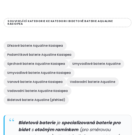
ů
varianta baterie na okraj vany.
O
Série: KASIOPEA •...
v
SOUVISEJÍCÍ KATEGORIE KE KATEGORII BIDETOVÉ BATERIE AQUALINE
KASIOPEA
l
á
Dřezové baterie Aqualine Kasiopea
d
Podomítkové baterie Aqualine Kasiopea
Sprchové baterie Aqualine Kasiopea
Umyvadlové baterie Aqualine
a
Umyvadlové baterie Aqualine Kasiopea
c
Vanové baterie Aqualine Kasiopea
Vodovodní baterie Aqualine
í
Vodovodní baterie Aqualine Kasiopea
Bidetové baterie Aqualine (přehled)
p
r
Bidetová baterie
je
specializovaná baterie pro
v
bidet
s
otočným ramínkem
(pro směrovou