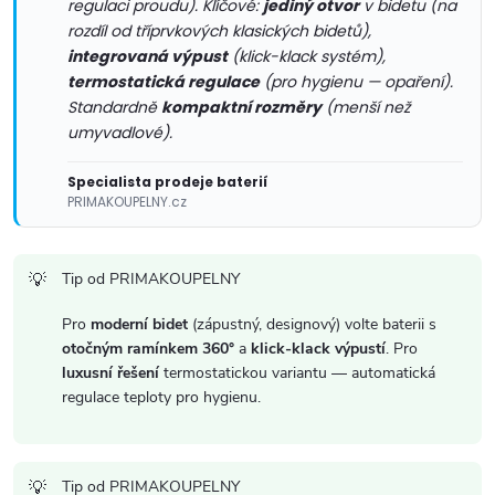
regulaci proudu). Klíčové:
jediný otvor
v bidetu (na
k
rozdíl od tříprvkových klasických bidetů),
integrovaná výpust
(klick-klack systém),
y
termostatická regulace
(pro hygienu — opaření).
v
Standardně
kompaktní rozměry
(menší než
umyvadlové).
ý
Specialista prodeje baterií
p
PRIMAKOUPELNY.cz
i
Tip od PRIMAKOUPELNY
s
Pro
moderní bidet
(zápustný, designový) volte baterii s
u
otočným ramínkem 360°
a
klick-klack výpustí
. Pro
luxusní řešení
termostatickou variantu — automatická
regulace teploty pro hygienu.
Tip od PRIMAKOUPELNY