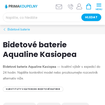
Přejít
NÁKUPNÍ
KOŠÍK
na
obsah
HLEDAT
Bidetové baterie
Bidetové baterie
Aqualine Kasiopea
Bidetové baterie Aqualine Kasiopea
— kvalitní výběr s expedicí do
24 hodin. Najděte konkrétní model nebo prozkoumejte rozcestník
alternativ níže.
SUBSTITUTY V KATEGORII BIDETOVÉ BATERIE