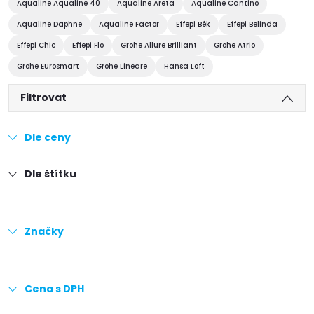
Aqualine Aqualine 40
Aqualine Areta
Aqualine Cantino
Aqualine Daphne
Aqualine Factor
Effepi Bék
Effepi Belinda
Effepi Chic
Effepi Flo
Grohe Allure Brilliant
Grohe Atrio
Grohe Eurosmart
Grohe Lineare
Hansa Loft
Filtrovat
Dle ceny
Dle štítku
Značky
Cena s DPH