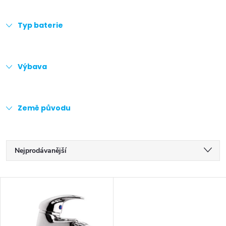
Typ baterie
Výbava
Země původu
Ř
Nejprodávanější
a
Doporučujeme
V
z
Nejlevnější
ý
Nejdražší
e