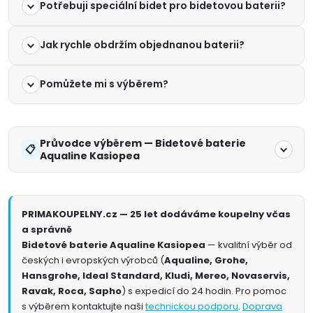
Potřebuji speciální bidet pro bidetovou baterii?
Jak rychle obdržím objednanou baterii?
Pomůžete mi s výběrem?
Průvodce výběrem — Bidetové baterie
Aqualine Kasiopea
PRIMAKOUPELNY.cz — 25 let dodáváme koupelny včas
a správně
Bidetové baterie Aqualine Kasiopea
— kvalitní výběr od
českých i evropských výrobců (
Aqualine, Grohe,
Hansgrohe, Ideal Standard, Kludi, Mereo, Novaservis,
Ravak, Roca, Sapho
) s expedicí do 24 hodin. Pro pomoc
s výběrem kontaktujte naši
technickou podporu
.
Doprava