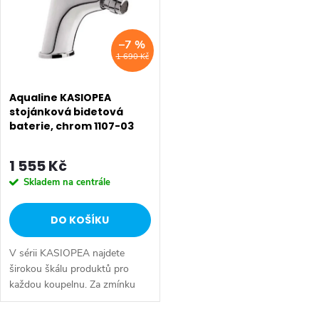
p
Abecedně
n
i
–7 %
í
1 690 Kč
s
p
p
Aqualine KASIOPEA
r
stojánková bidetová
baterie, chrom 1107-03
r
o
o
1 555 Kč
d
Skladem na centrále
d
u
DO KOŠÍKU
u
k
V sérii KASIOPEA najdete
k
t
širokou škálu produktů pro
každou koupelnu. Za zmínku
t
stojí dvě varianty
ů
podomítkových baterií a