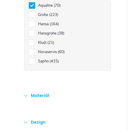
e
Aqualine
70
Grohe
223
l
i
Hansa
164
Hansgrohe
38
Kludi
21
Novaservis
60
Sapho
415
Materiál
Design