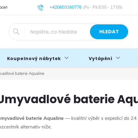
+420603160776
cení obchodu
Obchodní podmínky
Blog
info@primakoupelny.cz
HLEDAT
Koupelnový nábytek
Vytápění
adlové baterie Aqualine
Umyvadlové baterie Aqu
myvadlové baterie Aqualine
— kvalitní výběr s expedicí do 2
ozcestník alternativ níže.