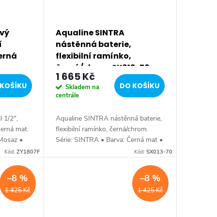
ový
Aqualine SINTRA
í
nástěnná baterie,
erná
flexibilní ramínko,
černá/chrom SX013-70
1 665 Kč
KOŠÍKU
DO KOŠÍKU
Skladem na
centrále
l 1/2",
Aqualine SINTRA nástěnná baterie,
černá mat.
flexibilní ramínko, černá/chrom.
 Mosaz •
Série: SINTRA • Barva: Černá mat •
Materiál: Mosaz • Tvar: Kruhové •
Kód:
ZY1807F
Kód:
SX013-70
ntil •
Instalace: Nástěnná 150 mm •
Ovládání:...
–8 %
–8 %
1 425 Kč
1 425 Kč