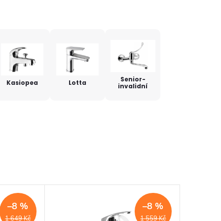
Senior-
Kasiopea
Lotta
invalidní
–8 %
–8 %
1 649 Kč
1 559 Kč