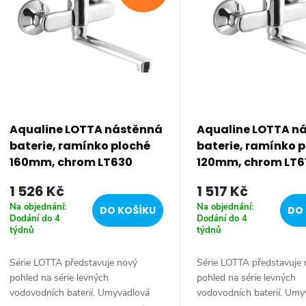
p
s
p
Aqualine LOTTA nástěnná
Aqualine LOTTA n
baterie, ramínko ploché
baterie, ramínko 
r
160mm, chrom LT630
120mm, chrom LT6
1 526 Kč
1 517 Kč
o
Na objednání:
Na objednání:
DO KOŠÍKU
DO 
Dodání do 4
Dodání do 4
d
týdnů
týdnů
u
Série LOTTA představuje nový
Série LOTTA představuje
pohled na série levných
pohled na série levných
vodovodních baterií. Umyvadlová
vodovodních baterií. Umy