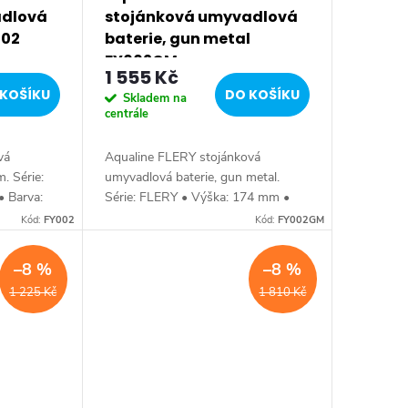
adlová
stojánková umyvadlová
002
baterie, gun metal
FY002GM
1 555 Kč
KOŠÍKU
DO KOŠÍKU
Skladem na
centrále
vá
Aqualine FLERY stojánková
. Série:
umyvadlová baterie, gun metal.
 Barva:
Série: FLERY • Výška: 174 mm •
• Tvar:
Barva: Gun metal • Materiál: Mosaz
Kód:
FY002
Kód:
FY002GM
ánková •
• Tvar: Hranaté • Instalace:
Stojánková • Ovládání:...
–8 %
–8 %
1 225 Kč
1 810 Kč