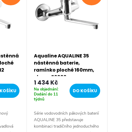
ástěnná
Aqualine AQUALINE 35
ploché
nástěnná baterie,
12
ramínko ploché 160mm,
chrom 52030
1 434 Kč
Na objednání:
KOŠÍKU
DO KOŠÍKU
Dodání do 11
týdnů
 nový
Série vodovodních pákových baterií
AQUALINE 35 představuje
vadlová
kombinaci tradičního jednoduchého