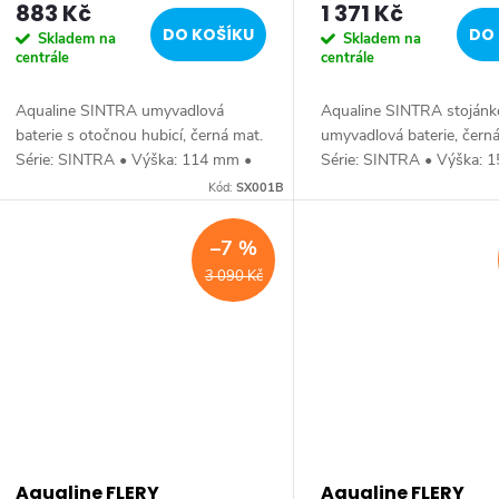
883 Kč
1 371 Kč
DO KOŠÍKU
DO 
Skladem na
Skladem na
centrále
centrále
Aqualine SINTRA umyvadlová
Aqualine SINTRA stojánk
baterie s otočnou hubicí, černá mat.
umyvadlová baterie, čern
Série: SINTRA • Výška: 114 mm •
Série: SINTRA • Výška: 
Hloubka: 179 mm • Barva: Černá
Hloubka: 145 mm • Barva
Kód:
SX001B
mat • Materiál: Mosaz • Tvar:
mat • Materiál: Mosaz • T
Kruhové • Instalace:...
Kruhové • Instalace:...
–7 %
3 090 Kč
Aqualine FLERY
Aqualine FLERY