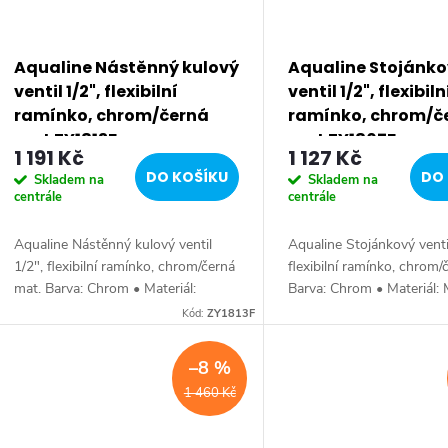
Aqualine Nástěnný kulový
Aqualine Stojánk
ventil 1/2", flexibilní
ventil 1/2", flexibiln
ramínko, chrom/černá
ramínko, chrom/č
mat ZY1813F
mat ZY1807F
1 191 Kč
1 127 Kč
DO KOŠÍKU
DO 
Skladem na
Skladem na
centrále
centrále
Aqualine Nástěnný kulový ventil
Aqualine Stojánkový venti
1/2", flexibilní ramínko, chrom/černá
flexibilní ramínko, chrom/
mat. Barva: Chrom • Materiál:
Barva: Chrom • Materiál:
Mosaz • Tvar: Kruhové • Instalace:
Tvar: Kruhové • Instalace:
Kód:
ZY1813F
Nástěnná • Ovládání: Ventil •
Stojánková • Ovládání: Ve
Ostatní:...
Ostatní: Pouze...
–8 %
1 460 Kč