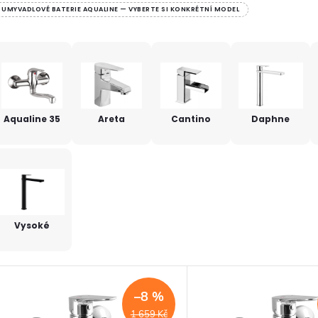
UMYVADLOVÉ BATERIE AQUALINE — VYBERTE SI KONKRÉTNÍ MODEL
Aqualine 35
Areta
Cantino
Daphne
Vysoké
V
–8 %
ý
1 659 Kč