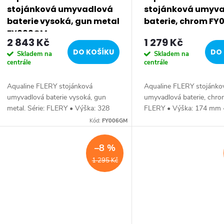
stojánková umyvadlová
stojánková umyv
baterie vysoká, gun metal
baterie, chrom FY
FY006GM
2 843 Kč
1 279 Kč
DO KOŠÍKU
DO 
Skladem na
Skladem na
centrále
centrále
Aqualine FLERY stojánková
Aqualine FLERY stojánko
umyvadlová baterie vysoká, gun
umyvadlová baterie, chrom
metal. Série: FLERY • Výška: 328
FLERY • Výška: 174 mm •
mm • Barva: Gun metal • Materiál:
Chrom • Materiál: Mosaz 
Kód:
FY006GM
Mosaz • Tvar: Hranaté • Instalace:
Hranaté • Instalace: Stoj
Stojánková •...
Ovládání: Páka •...
–8 %
1 295 Kč