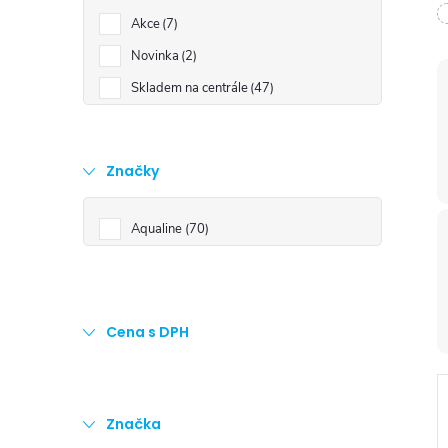
t
Akce
7
r
Novinka
2
Skladem na centrále
47
a
n
Značky
n
Aqualine
70
í
p
Cena s DPH
a
n
Značka