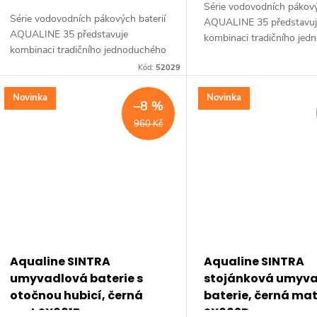
Série vodovodních pákový
Série vodovodních pákových baterií
AQUALINE 35 představu
AQUALINE 35 představuje
kombinaci tradičního je
kombinaci tradičního jednoduchého
designu a kvality provede
designu a kvality provedení za
Kód:
52029
příznivou cenu. Série: 
příznivou cenu. Série: AQUALINE
35 • Barva: Chrom •...
35 • Barva: Chrom •...
Novinka
Novinka
–8 %
960 Kč
Aqualine SINTRA
Aqualine SINTRA
umyvadlová baterie s
stojánková umyv
otočnou hubicí, černá
baterie, černá ma
mat SX001B
SX002B