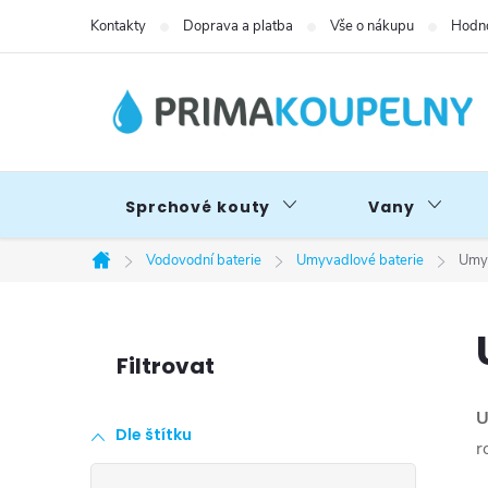
Přejít
Kontakty
Doprava a platba
Vše o nákupu
Hodno
na
obsah
Sprchové kouty
Vany
Vodovodní baterie
Umyvadlové baterie
Umyv
Domů
P
o
U
Dle štítku
s
r