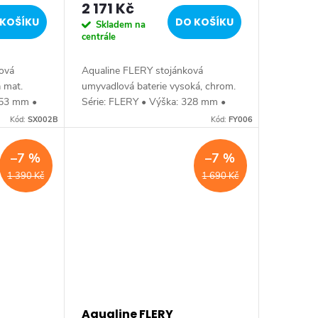
2 171 Kč
KOŠÍKU
DO KOŠÍKU
Skladem na
centrále
ová
Aqualine FLERY stojánková
á mat.
umyvadlová baterie vysoká, chrom.
153 mm •
Série: FLERY • Výška: 328 mm •
: Černá
Barva: Chrom • Materiál: Mosaz •
Kód:
SX002B
Kód:
FY006
var:
Tvar: Hranaté • Instalace:
Stojánková • Ovládání:...
–7 %
–7 %
1 390 Kč
1 690 Kč
Aqualine FLERY