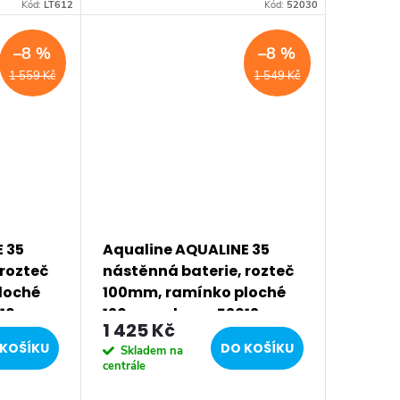
statečnou
designu a kvality provedení za
Kód:
LT612
Kód:
52030
 pro
příznivou cenu. Série: AQUALINE
e:...
35 • Barva: Chrom •...
–8 %
–8 %
1 559 Kč
1 549 Kč
 35
Aqualine AQUALINE 35
 rozteč
nástěnná baterie, rozteč
loché
100mm, ramínko ploché
16
120mm, chrom 52012
1 425 Kč
KOŠÍKU
DO KOŠÍKU
Skladem na
centrále