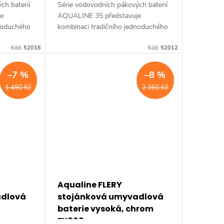
ch baterií
Série vodovodních pákových baterií
je
AQUALINE 35 představuje
dnoduchého
kombinaci tradičního jednoduchého
ní za
designu a kvality provedení za
AQUALINE
Kód:
52016
příznivou cenu. Série: AQUALINE
Kód:
52012
35 • Barva: Chrom •...
–7 %
–8 %
1 490 Kč
2 360 Kč
Aqualine FLERY
adlová
stojánková umyvadlová
t
baterie vysoká, chrom
FY006