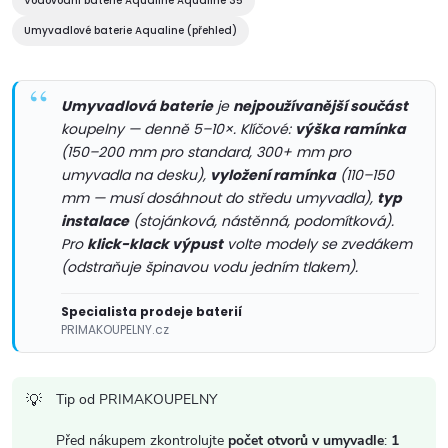
c
Vodovodní baterie Aqualine Aqualine 35
í
Umyvadlové baterie Aqualine (přehled)
p
Umyvadlová baterie
je
nejpoužívanější součást
r
koupelny — denně 5–10×. Klíčové:
výška ramínka
v
(150–200 mm pro standard, 300+ mm pro
umyvadla na desku),
vyložení ramínka
(110–150
k
mm — musí dosáhnout do středu umyvadla),
typ
instalace
(stojánková, nástěnná, podomítková).
y
Pro
klick-klack výpust
volte modely se zvedákem
(odstraňuje špinavou vodu jedním tlakem).
v
ý
Specialista prodeje baterií
PRIMAKOUPELNY.cz
p
i
Tip od PRIMAKOUPELNY
s
Před nákupem zkontrolujte
počet otvorů v umyvadle
:
1