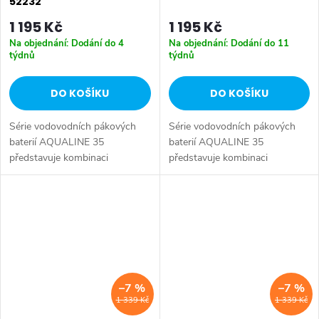
52232
1 195 Kč
1 195 Kč
Na objednání: Dodání do 4
Na objednání: Dodání do 11
týdnů
týdnů
DO KOŠÍKU
DO KOŠÍKU
Série vodovodních pákových
Série vodovodních pákových
baterií AQUALINE 35
baterií AQUALINE 35
představuje kombinaci
představuje kombinaci
tradičního jednoduchého
tradičního jednoduchého
designu a kvality provedení za
designu a kvality provedení za
příznivou cenu. Série:
příznivou cenu. Série:
AQUALINE 35 • Hloubka: 232
AQUALINE 35 • Hloubka: 237
mm...
mm...
–7 %
–7 %
1 339 Kč
1 339 Kč