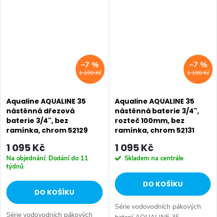
příznivou cenu. Série:
AQUALINE 35 • Hloubka: 275
AQUALINE 35 • Hloubka: 280
mm...
mm...
–7 %
–7 %
1 190 Kč
1 190 Kč
Aqualine AQUALINE 35
Aqualine AQUALINE 35
nástěnná dřezová
nástěnná baterie 3/4",
baterie 3/4", bez
rozteč 100mm, bez
ramínka, chrom 52129
ramínka, chrom 52131
1 095 Kč
1 095 Kč
Na objednání: Dodání do 11
Skladem na centrále
týdnů
DO KOŠÍKU
DO KOŠÍKU
Série vodovodních pákových
Série vodovodních pákových