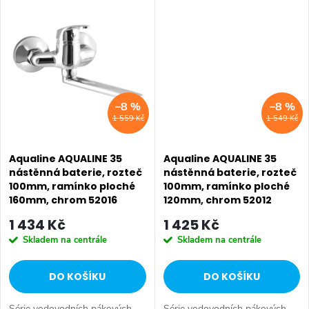
ů
designu a kvality provedení za
designu a kvality provedení za
příznivou cenu. Série:
příznivou cenu. Série:
AQUALINE 35 • Barva: Chrom
AQUALINE 35 • Barva: Chrom
•...
•...
–8 %
–8 %
1 559 Kč
1 549 Kč
Aqualine AQUALINE 35
Aqualine AQUALINE 35
nástěnná baterie, rozteč
nástěnná baterie, rozteč
100mm, ramínko ploché
100mm, ramínko ploché
160mm, chrom 52016
120mm, chrom 52012
1 434 Kč
1 425 Kč
Skladem na centrále
Skladem na centrále
DO KOŠÍKU
DO KOŠÍKU
Série vodovodních pákových
Série vodovodních pákových