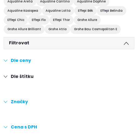
Aqualine Areta
Aqualine Cantino
Aqualine Daphne
Aqualine Kasiopea
Aqualine Lotta
Effepi Bék
Effepi Belinda
Effepi Chic
Effepi Flo
Effepi Thor
Grohe Allure
Grohe Allure Brilliant
Grohe Atrio
Grohe Bau Cosmopolitan E
Filtrovat
Dle ceny
Dle štítku
Značky
Cena s DPH