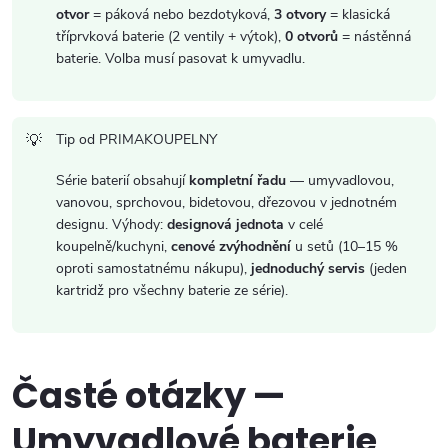
otvor
= páková nebo bezdotyková,
3 otvory
= klasická
u
tříprvková baterie (2 ventily + výtok),
0 otvorů
= nástěnná
baterie. Volba musí pasovat k umyvadlu.
Tip od PRIMAKOUPELNY
Série baterií obsahují
kompletní řadu
— umyvadlovou,
vanovou, sprchovou, bidetovou, dřezovou v jednotném
designu. Výhody:
designová jednota
v celé
koupelně/kuchyni,
cenové zvýhodnění
u setů (10–15 %
oproti samostatnému nákupu),
jednoduchý servis
(jeden
kartridž pro všechny baterie ze série).
Časté otázky —
Umyvadlové baterie