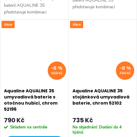
baterií AQUALINE 35
baterií AQUALINE 35
představuje kombinaci
představuje kombinaci
tradičního jednoduchého
tradičního jednoduchého
designu a kvality provedení za
Akce
Akce
designu a kvality provedení za
příznivou cenu. Série:
příznivou cenu. Série:
AQUALINE 35 • Šířka: 100 mm
AQUALINE 35 • Šířka: 150 mm
•...
•...
–8 %
–8 %
859 Kč
799 Kč
Aqualine AQUALINE 35
Aqualine AQUALINE 35
umyvadlová baterie s
stojánková umyvadlová
otočnou hubicí, chrom
baterie, chrom 52102
52196
790 Kč
735 Kč
Skladem na centrále
Na objednání: Dodání do 4
týdnů