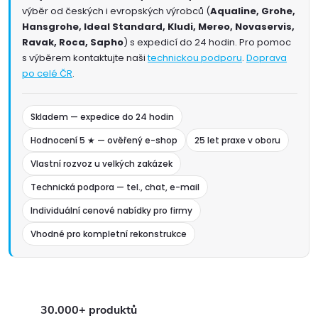
výběr od českých i evropských výrobců (
Aqualine, Grohe,
Hansgrohe, Ideal Standard, Kludi, Mereo, Novaservis,
Ravak, Roca, Sapho
) s expedicí do 24 hodin. Pro pomoc
s výběrem kontaktujte naši
technickou podporu
.
Doprava
po celé ČR
.
Skladem — expedice do 24 hodin
Hodnocení 5 ★ — ověřený e-shop
25 let praxe v oboru
Vlastní rozvoz u velkých zakázek
Technická podpora — tel., chat, e-mail
Individuální cenové nabídky pro firmy
Vhodné pro kompletní rekonstrukce
30.000+ produktů