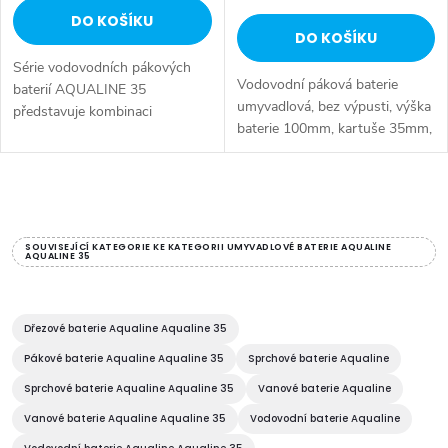
DO KOŠÍKU
DO KOŠÍKU
Série vodovodních pákových
Vodovodní páková baterie
baterií AQUALINE 35
umyvadlová, bez výpusti, výška
představuje kombinaci
baterie 100mm, kartuše 35mm,
tradičního jednoduchého
vč. přívodních flexibilních hadic.
designu a kvality provedení za
příznivou cenu. Série:
O
AQUALINE 35 • Šířka: 42 mm
•...
v
SOUVISEJÍCÍ KATEGORIE KE KATEGORII UMYVADLOVÉ BATERIE AQUALINE
AQUALINE 35
l
á
Dřezové baterie Aqualine Aqualine 35
d
Pákové baterie Aqualine Aqualine 35
Sprchové baterie Aqualine
Sprchové baterie Aqualine Aqualine 35
Vanové baterie Aqualine
a
Vanové baterie Aqualine Aqualine 35
Vodovodní baterie Aqualine