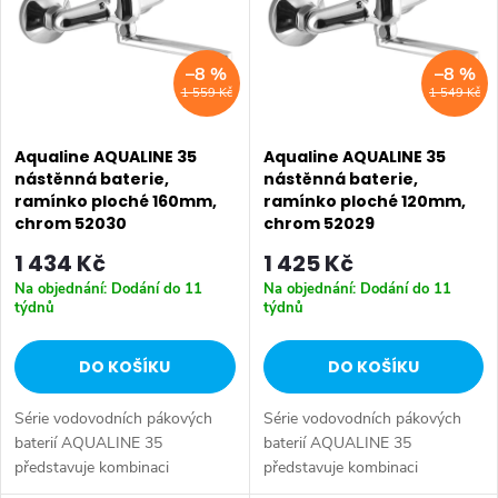
p
Abecedně
n
i
–8 %
–8 %
í
1 559 Kč
1 549 Kč
s
p
p
Aqualine AQUALINE 35
Aqualine AQUALINE 35
r
nástěnná baterie,
nástěnná baterie,
ramínko ploché 160mm,
ramínko ploché 120mm,
r
o
chrom 52030
chrom 52029
o
1 434 Kč
1 425 Kč
d
Na objednání: Dodání do 11
Na objednání: Dodání do 11
d
týdnů
týdnů
u
u
DO KOŠÍKU
DO KOŠÍKU
k
k
Série vodovodních pákových
Série vodovodních pákových
t
baterií AQUALINE 35
baterií AQUALINE 35
t
představuje kombinaci
představuje kombinaci
ů
tradičního jednoduchého
tradičního jednoduchého