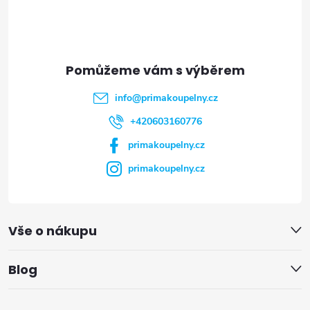
p
a
t
info
@
primakoupelny.cz
í
+420603160776
primakoupelny.cz
primakoupelny.cz
Vše o nákupu
Blog