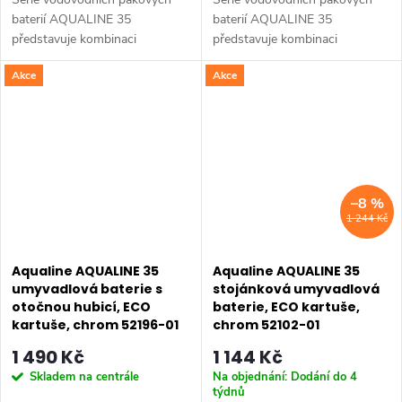
baterií AQUALINE 35
baterií AQUALINE 35
představuje kombinaci
představuje kombinaci
tradičního jednoduchého
tradičního jednoduchého
Akce
Akce
designu a kvality provedení za
designu a kvality provedení za
příznivou cenu. Série:
příznivou cenu. Série:
AQUALINE 35 • Barva: Chrom
AQUALINE 35 • Barva: Chrom
•...
•...
–8 %
1 244 Kč
Aqualine AQUALINE 35
Aqualine AQUALINE 35
umyvadlová baterie s
stojánková umyvadlová
otočnou hubicí, ECO
baterie, ECO kartuše,
kartuše, chrom 52196-01
chrom 52102-01
1 490 Kč
1 144 Kč
Skladem na centrále
Na objednání: Dodání do 4
týdnů