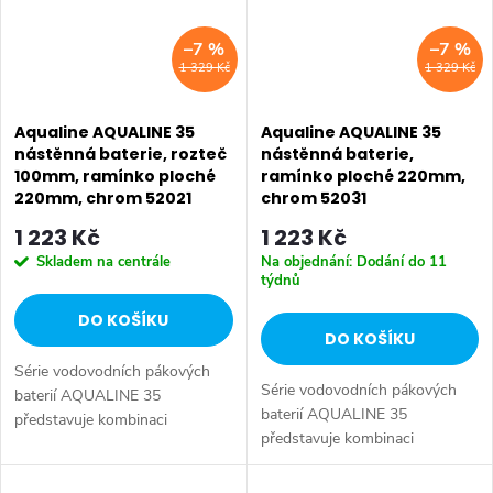
–7 %
–7 %
1 329 Kč
1 329 Kč
Aqualine AQUALINE 35
Aqualine AQUALINE 35
nástěnná baterie, rozteč
nástěnná baterie,
100mm, ramínko ploché
ramínko ploché 220mm,
220mm, chrom 52021
chrom 52031
1 223 Kč
1 223 Kč
Skladem na centrále
Na objednání: Dodání do 11
týdnů
DO KOŠÍKU
DO KOŠÍKU
Série vodovodních pákových
Série vodovodních pákových
baterií AQUALINE 35
baterií AQUALINE 35
představuje kombinaci
představuje kombinaci
tradičního jednoduchého
tradičního jednoduchého
designu a kvality provedení za
designu a kvality provedení za
příznivou cenu. Série: