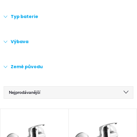
Typ baterie
Výbava
Země původu
Ř
Nejprodávanější
a
Doporučujeme
V
z
Nejlevnější
ý
Nejdražší
e