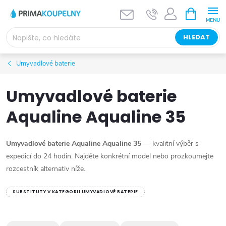
Přejít
NÁKUPNÍ
KOŠÍK
na
obsah
HLEDAT
Umyvadlové baterie
Umyvadlové baterie
Aqualine Aqualine 35
Umyvadlové baterie Aqualine Aqualine 35
— kvalitní výběr s
expedicí do 24 hodin. Najděte konkrétní model nebo prozkoumejte
rozcestník alternativ níže.
SUBSTITUTY V KATEGORII UMYVADLOVÉ BATERIE