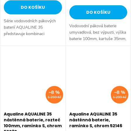
DO KOŠÍKU
DO KOŠÍKU
Série vodovodních pákových
Vodovodní páková baterie
baterií AQUALINE 35
umyvadlová, bez výpusti, výška
představuje kombinaci
baterie 100mm, kartuše 35mm,
tradičního jednoduchého
vč. přívodních flexibilních hadic.
designu a kvality provedení za
příznivou cenu. Série:
AQUALINE 35 • Šířka: 42 mm
•...
–8 %
–8 %
1 299 Kč
1 299 Kč
Aqualine AQUALINE 35
Aqualine AQUALINE 35
nástěnná baterie, rozteč
nástěnná baterie,
100mm, ramínko S, chrom
ramínko S, chrom 52146