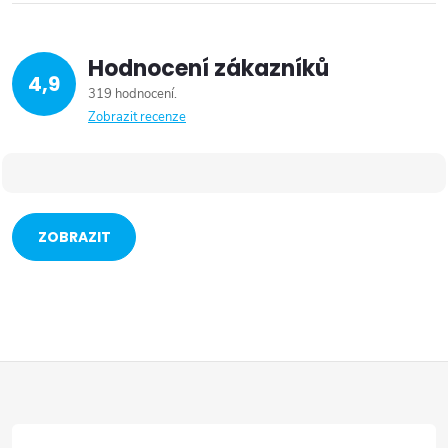
Hodnocení zákazníků
4,9
319 hodnocení
Zobrazit recenze
ZOBRAZIT
VÍCE
Z
á