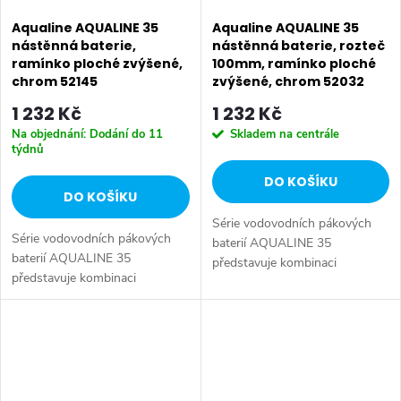
Aqualine AQUALINE 35
Aqualine AQUALINE 35
nástěnná baterie,
nástěnná baterie, rozteč
ramínko ploché zvýšené,
100mm, ramínko ploché
chrom 52145
zvýšené, chrom 52032
1 232 Kč
1 232 Kč
Na objednání: Dodání do 11
Skladem na centrále
týdnů
DO KOŠÍKU
DO KOŠÍKU
Série vodovodních pákových
Série vodovodních pákových
baterií AQUALINE 35
baterií AQUALINE 35
představuje kombinaci
představuje kombinaci
tradičního jednoduchého
tradičního jednoduchého
designu a kvality provedení za
designu a kvality provedení za
příznivou cenu. Série:
příznivou cenu. Série:
AQUALINE 35 • Hloubka: 275
AQUALINE 35 • Hloubka: 275
mm...
mm...