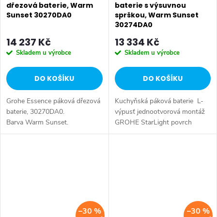
dřezová baterie, Warm
baterie s výsuvnou
Sunset 30270DA0
sprškou, Warm Sunset
30274DA0
14 237 Kč
13 334 Kč
Skladem u výrobce
Skladem u výrobce
DO KOŠÍKU
DO KOŠÍKU
Grohe Essence páková dřezová
Kuchyňská páková baterie L-
baterie, 30270DA0.
výpusť jednootvorová montáž
Barva Warm Sunset.
GROHE StarLight povrch
GROHE SilkMove keramická
kartuše 46 mm sítko
vytahovací duální sprška -
přepínání...
–30 %
–30 %