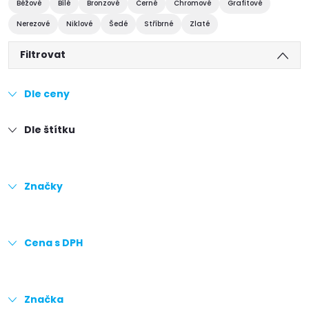
Béžové
Bílé
Bronzové
Černé
Chromové
Grafitové
Nerezové
Niklové
Šedé
Stříbrné
Zlaté
Filtrovat
Dle ceny
Dle štítku
Značky
Cena s DPH
Značka