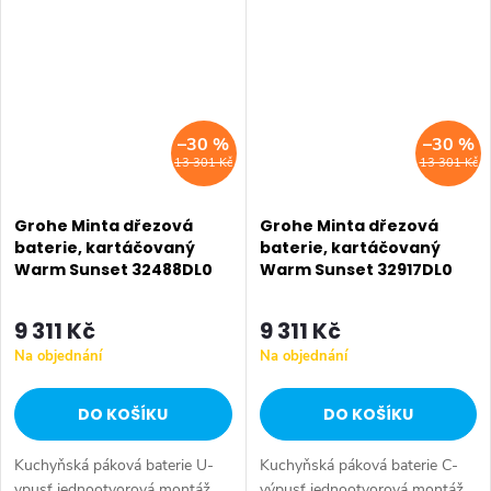
vytahovací duální sprška -
nastavitelný omezovač průtoku
přepínání...
otočná...
–30 %
–30 %
13 301 Kč
13 301 Kč
Grohe Minta dřezová
Grohe Minta dřezová
baterie, kartáčovaný
baterie, kartáčovaný
Warm Sunset 32488DL0
Warm Sunset 32917DL0
9 311 Kč
9 311 Kč
Na objednání
Na objednání
DO KOŠÍKU
DO KOŠÍKU
Kuchyňská páková baterie U-
Kuchyňská páková baterie C-
vpusť jednootvorová montáž
výpusť jednootvorová montáž