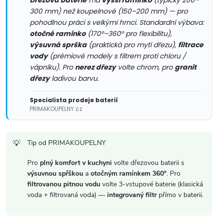
í
Dřezová baterie
má
vyšší ramínko
(typicky 200–
300 mm) než koupelnové (150–200 mm) — pro
p
pohodlnou práci s velkými hrnci. Standardní výbava:
otočné ramínko
(170°–360° pro flexibilitu),
r
výsuvná sprška
(praktická pro mytí dřezu),
filtrace
v
vody
(prémiové modely s filtrem proti chloru /
vápníku). Pro
nerez dřezy
volte chrom, pro
granit
k
dřezy
ladivou barvu.
y
Specialista prodeje baterií
PRIMAKOUPELNY.cz
v
ý
Tip od PRIMAKOUPELNY
p
Pro
plný komfort v kuchyni
volte dřezovou baterii s
i
výsuvnou spřškou
a
otočným ramínkem 360°
. Pro
filtrovanou pitnou vodu
volte 3-vstupové baterie (klasická
s
voda + filtrovaná voda) —
integrovaný filtr
přímo v baterii.
u