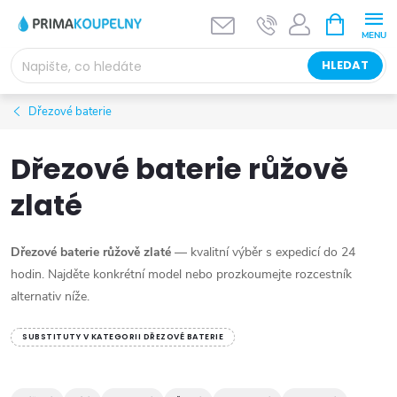
Přejít
NÁKUPNÍ
KOŠÍK
na
obsah
HLEDAT
Dřezové baterie
Dřezové baterie růžově
zlaté
Dřezové baterie růžově zlaté
— kvalitní výběr s expedicí do 24
hodin. Najděte konkrétní model nebo prozkoumejte rozcestník
alternativ níže.
SUBSTITUTY V KATEGORII DŘEZOVÉ BATERIE