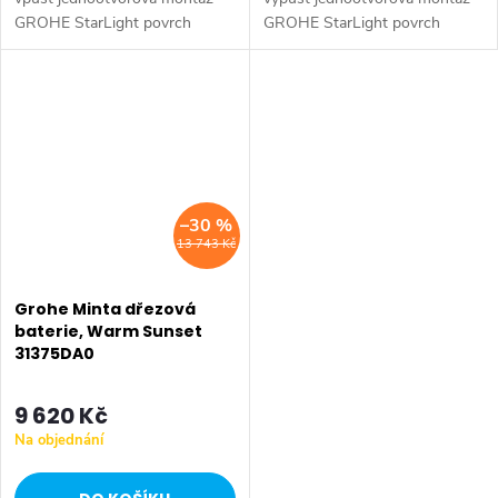
GROHE StarLight povrch
GROHE StarLight povrch
GROHE SilkMove keramická
GROHE SilkMove keramická
kartuše 46 mm variabilně
kartuše 46 mm variabilně
nastavitelný omezovač
nastavitelný omezovač
průtoku...
průtoku...
–30 %
13 743 Kč
Grohe Minta dřezová
baterie, Warm Sunset
31375DA0
9 620 Kč
Na objednání