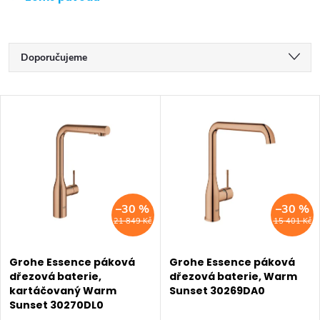
Ř
Doporučujeme
a
Nejlevnější
V
z
Nejdražší
ý
Nejprodávanější
e
p
Abecedně
n
i
–30 %
–30 %
í
21 849 Kč
15 401 Kč
s
p
p
Grohe Essence páková
Grohe Essence páková
r
dřezová baterie,
dřezová baterie, Warm
kartáčovaný Warm
Sunset 30269DA0
r
o
Sunset 30270DL0