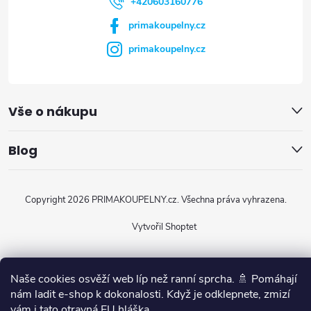
+420603160776
primakoupelny.cz
primakoupelny.cz
Vše o nákupu
Blog
Copyright 2026
PRIMAKOUPELNY.cz
. Všechna práva vyhrazena.
Vytvořil Shoptet
Naše cookies osvěží web líp než ranní sprcha. 🚿 Pomáhají
nám ladit e-shop k dokonalosti. Když je odklepnete, zmizí
vám i tato otravná EU hláška.