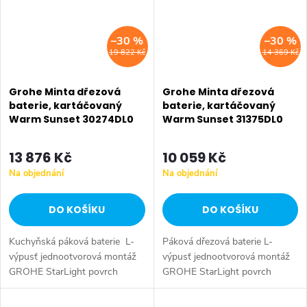
–30 %
–30 %
19 822 Kč
14 369 Kč
Grohe Minta dřezová
Grohe Minta dřezová
baterie, kartáčovaný
baterie, kartáčovaný
Warm Sunset 30274DL0
Warm Sunset 31375DL0
13 876 Kč
10 059 Kč
Na objednání
Na objednání
DO KOŠÍKU
DO KOŠÍKU
Kuchyňská páková baterie L-
Páková dřezová baterie L-
výpusť jednootvorová montáž
výpusť jednootvorová montáž
GROHE StarLight povrch
GROHE StarLight povrch
GROHE SilkMove keramická
GROHE SilkMove keramická
kartuše 46 mm sítko
kartuše 46 mm variabilně