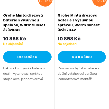
15 512 Kč
15 512 Kč
Grohe Minta dřezová
Grohe Minta dřezová
baterie s výsuvnou
baterie s výsuvnou
sprškou, Warm Sunset
sprškou, Warm Sunset
32321DA2
32322DA2
10 858 Kč
10 858 Kč
Na objednání
Na objednání
DO KOŠÍKU
DO KOŠÍKU
Páková kuchyňská baterie s
Páková kuchyňská baterie s
duální vytahovací sprškou
duální vytahovací sprškou
stojánková, jednootvorová
jednootvorová montáž
montáž otočná výpusť ve tvaru
stojánková, otočná výpusť ve
C, možnost otočení o 360°
tvaru U možnost otočení o
GROHE StarLight chromový
360° GROHE
povrch...
StarLight chromový povrch
GROHE...