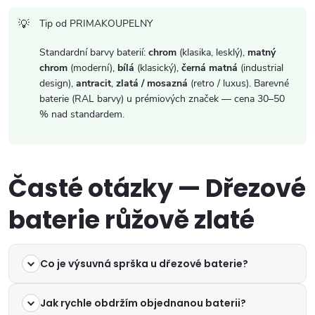
Tip od PRIMAKOUPELNY
Standardní barvy baterií:
chrom
(klasika, lesklý),
matný
chrom
(moderní),
bílá
(klasický),
černá matná
(industrial
design),
antracit
,
zlatá / mosazná
(retro / luxus). Barevné
baterie (RAL barvy) u prémiových značek — cena 30–50
% nad standardem.
Časté otázky — Dřezové
baterie růžově zlaté
Co je výsuvná sprška u dřezové baterie?
Jak rychle obdržím objednanou baterii?