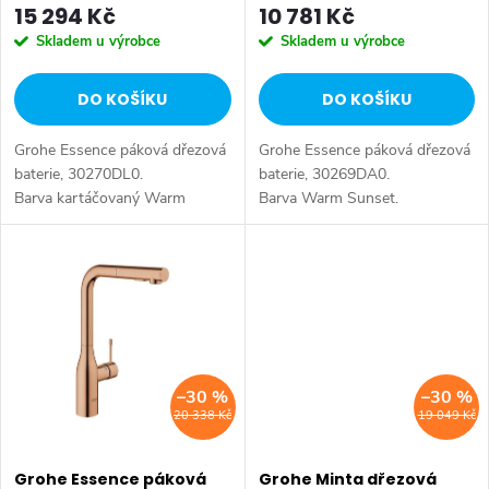
o
15 294 Kč
10 781 Kč
d
Skladem u výrobce
Skladem u výrobce
d
u
DO KOŠÍKU
DO KOŠÍKU
u
k
Grohe Essence páková dřezová
Grohe Essence páková dřezová
k
t
baterie, 30270DL0.
baterie, 30269DA0.
Barva kartáčovaný Warm
Barva Warm Sunset.
t
Sunset.
ů
ů
–30 %
–30 %
20 338 Kč
19 049 Kč
Grohe Essence páková
Grohe Minta dřezová