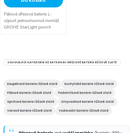
DO KOŠÍKU
Páková dřezová baterie L-
výpusť jednootvorová montáž
GROHE StarLight povrch
GROHE SilkMove keramická
kartuše 46 mm variabilně
nastavitelný omezovač průtoku
O
otočná...
v
SOUVISEJÍCÍ KATEGORIE KE KATEGORII DŘEZOVÉ BATERIE RŮŽOVĚ ZLATÉ
l
á
Koupelnové baterie růžově zlaté
Kuchyňské baterie růžově zlaté
Pákové baterie růžově zlaté
Podomítkové baterie růžově zlaté
d
Sprchové baterie růžově zlaté
Umyvadlové baterie růžově zlaté
a
Vanové baterie růžově zlaté
Vodovodní baterie růžově zlaté
c