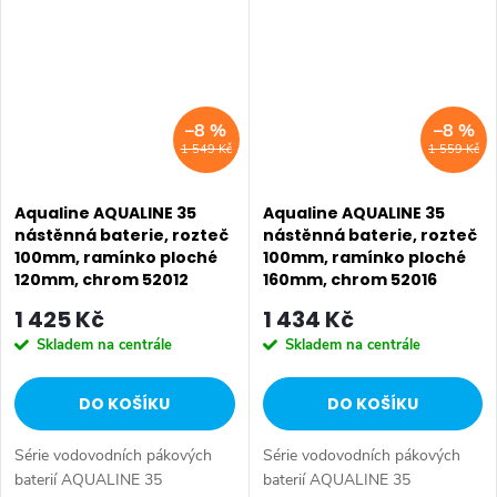
příznivou cenu. Série:
příznivou cenu. Série:
AQUALINE 35 • Hloubka: 275
AQUALINE 35 • Hloubka: 237
mm...
mm...
–8 %
–8 %
1 549 Kč
1 559 Kč
Aqualine AQUALINE 35
Aqualine AQUALINE 35
nástěnná baterie, rozteč
nástěnná baterie, rozteč
100mm, ramínko ploché
100mm, ramínko ploché
120mm, chrom 52012
160mm, chrom 52016
1 425 Kč
1 434 Kč
Skladem na centrále
Skladem na centrále
DO KOŠÍKU
DO KOŠÍKU
Série vodovodních pákových
Série vodovodních pákových
baterií AQUALINE 35
baterií AQUALINE 35