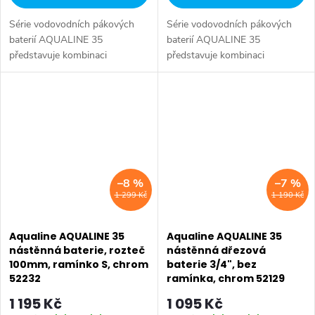
Série vodovodních pákových
Série vodovodních pákových
baterií AQUALINE 35
baterií AQUALINE 35
představuje kombinaci
představuje kombinaci
tradičního jednoduchého
tradičního jednoduchého
designu a kvality provedení za
designu a kvality provedení za
příznivou cenu. Série:
příznivou cenu. Série:
AQUALINE 35 • Hloubka: 275
AQUALINE 35 • Hloubka: 275
mm...
mm...
–8 %
–7 %
1 299 Kč
1 190 Kč
Aqualine AQUALINE 35
Aqualine AQUALINE 35
nástěnná baterie, rozteč
nástěnná dřezová
100mm, ramínko S, chrom
baterie 3/4", bez
52232
ramínka, chrom 52129
1 195 Kč
1 095 Kč