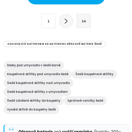
v
l
S
1
14
t
á
r
d
á
SOUVISEJÍCÍ KATEGORIE KE KATEGORII DŘEZOVÉ BATERIE ŠEDÉ
a
n
k
c
o
Desky pod umyvadlo v šedé barvě
í
v
Koupelnové skříňky pod umyvadlo šedé
Šedé koupelnové skříňky
á
Šedé koupelnové skříňky nad umyvadlo
p
n
Šedé koupelnové skříňky s umyvadlem
r
í
Šedé závěsné skříňky do koupelny
Sprchové vaničky šedé
v
Vysoké skříně do koupelny šedé
k
Dřezová baterie
má
vyšší ramínko
(typicky 200–