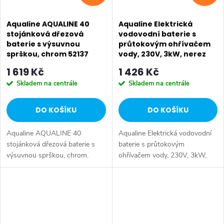
Aqualine AQUALINE 40
Aqualine Elektrická
stojánková dřezová
vodovodní baterie s
baterie s výsuvnou
průtokovým ohřívačem
sprškou, chrom 52137
vody, 230V, 3kW, nerez
RT2009
1 619 Kč
1 426 Kč
Skladem na centrále
Skladem na centrále
DO KOŠÍKU
DO KOŠÍKU
Aqualine AQUALINE 40
Aqualine Elektrická vodovodní
stojánková dřezová baterie s
baterie s průtokovým
výsuvnou sprškou, chrom.
ohřívačem vody, 230V, 3kW,
Výška: 164 mm • Hloubka: 204
nerez. Výška: 370 mm •
mm • Délka: hadice 1450 mm •
Hloubka: 220 mm • Barva:
Barva: Chrom • Materiál: Mosaz
Nerez • Materiál: Nerez • Tvar:
• Tvar:...
Kruhové •...