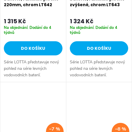
220mm, chrom LT642
zvýšené, chrom LT643
1 315 Kč
1 324 Kč
Na objednání: Dodání do 4
Na objednání: Dodání do 4
týdnů
týdnů
DO KOŠÍKU
DO KOŠÍKU
Série LOTTA představuje nový
Série LOTTA představuje nový
pohled na série levných
pohled na série levných
vodovodních baterií.
vodovodních baterií.
Umyvadlová stojánková baterie
Umyvadlová stojánková baterie
má dostatečnou výšku 85 mm
má dostatečnou výšku 85 mm
k perlátoru pro pohodlné omytí
k perlátoru pro pohodlné omytí
rukou. Série:...
rukou. Série:...
–7 %
–8 %