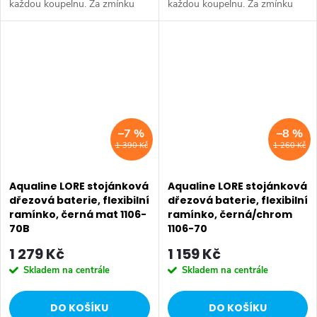
každou koupelnu. Za zmínku
každou koupelnu. Za zmínku
stojí dvě varianty
stojí dvě varianty
podomítkových baterií a
podomítkových baterií a
varianta baterie na okraj vany.
varianta baterie na okraj vany.
Série: KASIOPEA •...
Série: KASIOPEA •...
–7 %
–8 %
1 390 Kč
1 260 Kč
Aqualine LORE stojánková
Aqualine LORE stojánková
dřezová baterie, flexibilní
dřezová baterie, flexibilní
ramínko, černá mat 1106-
ramínko, černá/chrom
70B
1106-70
1 279 Kč
1 159 Kč
Skladem na centrále
Skladem na centrále
DO KOŠÍKU
DO KOŠÍKU