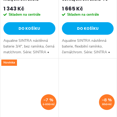
1 343 Kč
1 665 Kč
Skladem na centrále
Skladem na centrále
DO KOŠÍKU
DO KOŠÍKU
Aqualine SINTRA nástěnná
Aqualine SINTRA nástěnná
baterie 3/4", bez ramínka, černá
baterie, flexibilní ramínko,
mat/chrom. Série: SINTRA •
černá/chrom. Série: SINTRA •
Hloubka: 143 mm • Barva:
Barva: Černá mat • Materiál:
Novinka
Černá mat • Materiál: Mosaz •
Mosaz • Tvar: Kruhové •
Tvar: Kruhové • Instalace:
Instalace: Nástěnná 150 mm •
Nástěnná...
Ovládání:...
–7 %
–8 %
1 090 Kč
850 Kč