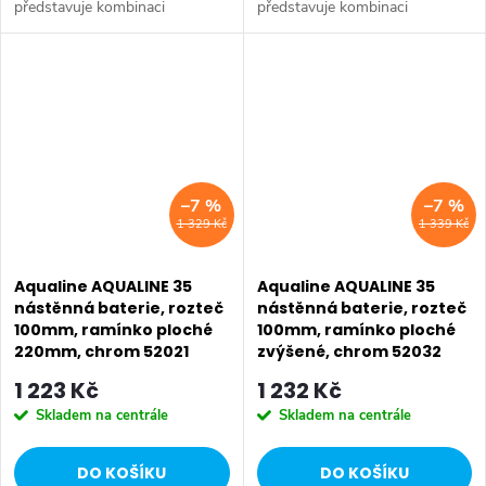
představuje kombinaci
představuje kombinaci
tradičního jednoduchého
tradičního jednoduchého
designu a kvality provedení za
designu a kvality provedení za
příznivou cenu. Série:
příznivou cenu. Série:
AQUALINE 35 • Barva: Chrom
AQUALINE 35 • Barva: Chrom
•...
•...
–7 %
–7 %
1 329 Kč
1 339 Kč
Aqualine AQUALINE 35
Aqualine AQUALINE 35
nástěnná baterie, rozteč
nástěnná baterie, rozteč
100mm, ramínko ploché
100mm, ramínko ploché
220mm, chrom 52021
zvýšené, chrom 52032
1 223 Kč
1 232 Kč
Skladem na centrále
Skladem na centrále
DO KOŠÍKU
DO KOŠÍKU