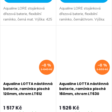
Aqualine LORE stojánková
Aqualine LORE stojánková
dřezová baterie, flexibilní
dřezová baterie, flexibilní
ramínko, černá mat. Výška: 425
ramínko, černá/chrom. Výška:
mm • Hloubka: 216 mm •
425 mm • Hloubka: 216 mm •
Barva: Černá mat • Materiál:
Barva: Chrom • Materiál: Mosaz
Mosaz • Tvar: Kruhové •
• Tvar: Kruhové • Instalace:...
Instalace:...
–8 %
–8 %
1 649 Kč
1 659 Kč
Aqualine LOTTA nástěnná
Aqualine LOTTA nástěnná
baterie, ramínko ploché
baterie, ramínko ploché
120mm, chrom LT612
160mm, chrom LT630
1 517 Kč
1 526 Kč