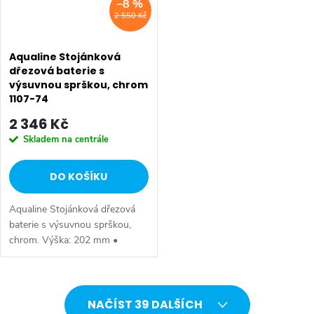
–8 %
2 550 Kč
Aqualine Stojánková
dřezová baterie s
výsuvnou sprškou, chrom
1107-74
2 346 Kč
Skladem na centrále
DO KOŠÍKU
Aqualine Stojánková dřezová
baterie s výsuvnou sprškou,
chrom. Výška: 202 mm •
Hloubka: 225 mm • Barva:
Chrom • Materiál: Mosaz • Tvar:
Kruhové • Instalace: Stojánková
O
•...
NAČÍST 39 DALŠÍCH