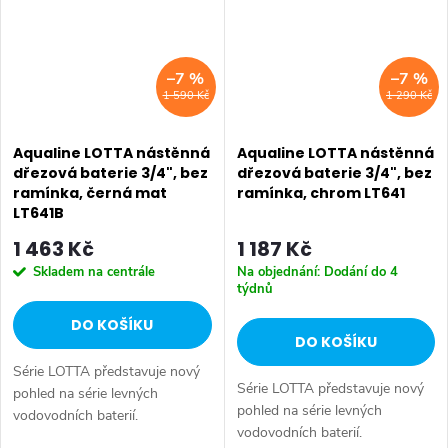
–7 %
–7 %
1 590 Kč
1 290 Kč
Aqualine LOTTA nástěnná
Aqualine LOTTA nástěnná
dřezová baterie 3/4", bez
dřezová baterie 3/4", bez
ramínka, černá mat
ramínka, chrom LT641
LT641B
1 463 Kč
1 187 Kč
Skladem na centrále
Na objednání: Dodání do 4
týdnů
DO KOŠÍKU
DO KOŠÍKU
Série LOTTA představuje nový
Série LOTTA představuje nový
pohled na série levných
pohled na série levných
vodovodních baterií.
vodovodních baterií.
Umyvadlová stojánková baterie