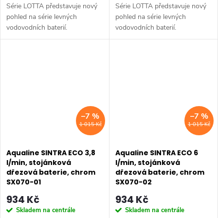
Série LOTTA představuje nový
Série LOTTA představuje nový
pohled na série levných
pohled na série levných
vodovodních baterií.
vodovodních baterií.
Umyvadlová stojánková baterie
Umyvadlová stojánková baterie
má dostatečnou výšku 85 mm
má dostatečnou výšku 85 mm
k perlátoru pro pohodlné omytí
k perlátoru pro pohodlné omytí
rukou. Série:...
rukou. Série:...
–7 %
–7 %
1 015 Kč
1 015 Kč
Aqualine SINTRA ECO 3,8
Aqualine SINTRA ECO 6
l/min, stojánková
l/min, stojánková
dřezová baterie, chrom
dřezová baterie, chrom
SX070-01
SX070-02
934 Kč
934 Kč
Skladem na centrále
Skladem na centrále