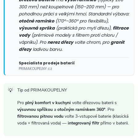
y
300 mm) než koupelnové (150–200 mm) — pro
v
pohodlnou práci s velkými hrnci. Standardní výbava:
otočné ramínko
(170°–360° pro flexibilitu),
ý
výsuvná sprška
(praktická pro mytí dřezu),
filtrace
vody
(prémiové modely s filtrem proti chloru /
p
vápníku). Pro
nerez dřezy
volte chrom, pro
granit
i
dřezy
ladivou barvu.
s
Specialista prodeje baterií
PRIMAKOUPELNY.cz
u
Tip od PRIMAKOUPELNY
Pro
plný komfort v kuchyni
volte dřezovou baterii s
výsuvnou spřškou
a
otočným ramínkem 360°
. Pro
filtrovanou pitnou vodu
volte 3-vstupové baterie (klasická
voda + filtrovaná voda) —
integrovaný filtr
přímo v baterii.