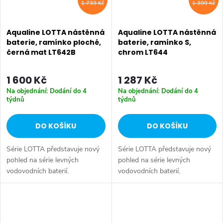
1 739 Kč
1 399 Kč
Aqualine LOTTA nástěnná
Aqualine LOTTA nástěnná
baterie, ramínko ploché,
baterie, ramínko S,
černá mat LT642B
chrom LT644
1 600 Kč
1 287 Kč
Na objednání: Dodání do 4
Na objednání: Dodání do 4
týdnů
týdnů
DO KOŠÍKU
DO KOŠÍKU
Série LOTTA představuje nový
Série LOTTA představuje nový
pohled na série levných
pohled na série levných
vodovodních baterií.
vodovodních baterií.
Umyvadlová stojánková baterie
Umyvadlová stojánková baterie
má dostatečnou výšku 85 mm
má dostatečnou výšku 85 mm
k perlátoru pro pohodlné omytí
k perlátoru pro pohodlné omytí
rukou. Série:...
rukou. Série:...