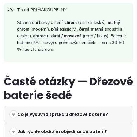
Tip od PRIMAKOUPELNY
Standardní barvy baterií:
chrom
(klasika, lesklý),
matný
chrom
(moderní),
bílá
(klasický),
černá matná
(industrial
design),
antracit
,
zlatá / mosazná
(retro / luxus). Barevné
baterie (RAL barvy) u prémiových značek — cena 30–50
% nad standardem.
Časté otázky — Dřezové
baterie šedé
Co je výsuvná sprška u dřezové baterie?
Jak rychle obdržím objednanou baterii?