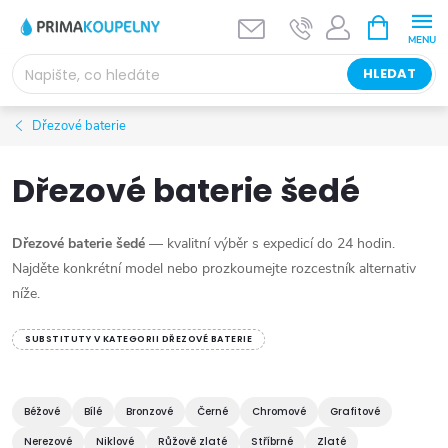
Přejít
NÁKUPNÍ
KOŠÍK
na
obsah
HLEDAT
Dřezové baterie
Dřezové baterie šedé
Dřezové baterie šedé
— kvalitní výběr s expedicí do 24 hodin.
Najděte konkrétní model nebo prozkoumejte rozcestník alternativ
níže.
SUBSTITUTY V KATEGORII DŘEZOVÉ BATERIE
Béžové
Bílé
Bronzové
Černé
Chromové
Grafitové
Nerezové
Niklové
Růžově zlaté
Stříbrné
Zlaté