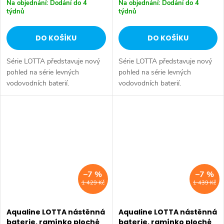
Na objednání: Dodání do 4
Na objednání: Dodání do 4
týdnů
týdnů
DO KOŠÍKU
DO KOŠÍKU
Série LOTTA představuje nový
Série LOTTA představuje nový
pohled na série levných
pohled na série levných
vodovodních baterií.
vodovodních baterií.
Umyvadlová stojánková baterie
Umyvadlová stojánková baterie
má dostatečnou výšku 85 mm
má dostatečnou výšku 85 mm
k perlátoru pro pohodlné omytí
k perlátoru pro pohodlné omytí
rukou. Série:...
rukou. Série:...
–7 %
–7 %
1 429 Kč
1 439 Kč
Aqualine LOTTA nástěnná
Aqualine LOTTA nástěnná
baterie, ramínko ploché
baterie, ramínko ploché