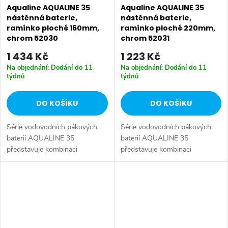
Aqualine AQUALINE 35
Aqualine AQUALINE 35
nástěnná baterie,
nástěnná baterie,
ramínko ploché 160mm,
ramínko ploché 220mm,
chrom 52030
chrom 52031
1 434 Kč
1 223 Kč
Na objednání: Dodání do 11
Na objednání: Dodání do 11
týdnů
týdnů
DO KOŠÍKU
DO KOŠÍKU
Série vodovodních pákových
Série vodovodních pákových
baterií AQUALINE 35
baterií AQUALINE 35
představuje kombinaci
představuje kombinaci
tradičního jednoduchého
tradičního jednoduchého
designu a kvality provedení za
designu a kvality provedení za
příznivou cenu. Série:
příznivou cenu. Série:
AQUALINE 35 • Barva: Chrom
AQUALINE 35 • Hloubka: 280
•...
mm...