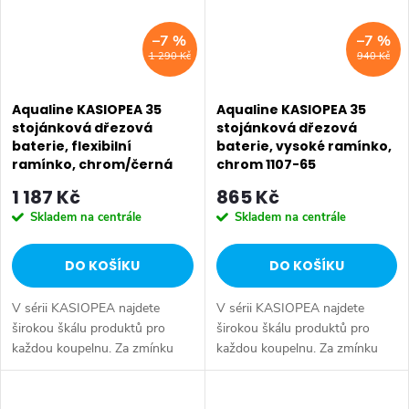
–7 %
–7 %
1 290 Kč
940 Kč
Aqualine KASIOPEA 35
Aqualine KASIOPEA 35
stojánková dřezová
stojánková dřezová
baterie, flexibilní
baterie, vysoké ramínko,
ramínko, chrom/černá
chrom 1107-65
mat 1107-65F
1 187 Kč
865 Kč
Skladem na centrále
Skladem na centrále
DO KOŠÍKU
DO KOŠÍKU
V sérii KASIOPEA najdete
V sérii KASIOPEA najdete
širokou škálu produktů pro
širokou škálu produktů pro
každou koupelnu. Za zmínku
každou koupelnu. Za zmínku
stojí dvě varianty
stojí dvě varianty
podomítkových baterií a
podomítkových baterií a
varianta baterie na okraj vany.
varianta baterie na okraj vany.