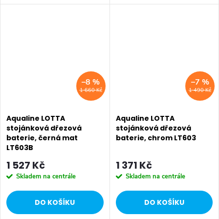
Umyvadlová stojánková baterie
má dostatečnou výšku 85 mm
má dostatečnou výšku 85 mm
k perlátoru pro pohodlné omytí
k perlátoru pro pohodlné omytí
rukou. Série:...
rukou. Série:...
–8 %
–7 %
1 660 Kč
1 490 Kč
Aqualine LOTTA
Aqualine LOTTA
stojánková dřezová
stojánková dřezová
baterie, černá mat
baterie, chrom LT603
LT603B
1 527 Kč
1 371 Kč
Skladem na centrále
Skladem na centrále
DO KOŠÍKU
DO KOŠÍKU