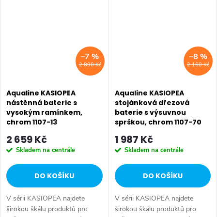
Série: KASIOPEA •...
Série: KASIOPEA •...
–7 %
–8 %
2 890 Kč
2 160 Kč
Aqualine KASIOPEA
Aqualine KASIOPEA
nástěnná baterie s
stojánková dřezová
vysokým ramínkem,
baterie s výsuvnou
chrom 1107-13
sprškou, chrom 1107-70
2 659 Kč
1 987 Kč
Skladem na centrále
Skladem na centrále
DO KOŠÍKU
DO KOŠÍKU
V sérii KASIOPEA najdete
V sérii KASIOPEA najdete
širokou škálu produktů pro
širokou škálu produktů pro