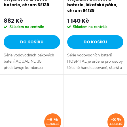
baterie, chrom 52139
baterie, lékařská páka,
chrom 54139
882 Kč
1 140 Kč
Skladem na centrále
Skladem na centrále
DO KOŠÍKU
DO KOŠÍKU
Série vodovodních pákových
Série vodovodních baterií
baterií AQUALINE 35
HOSPITAL je určena pro osoby
představuje kombinaci
tělesně handicapované, starší a
tradičního jednoduchého
s omezenou pohyblivostí, které
designu a kvality provedení za
potřebují speciálně upravené
příznivou cenu. Série:
vodovodní baterie. Série:...
AQUALINE 35 • Výška: 155
mm •...
–8 %
–8 %
1 760 Kč
1 550 Kč