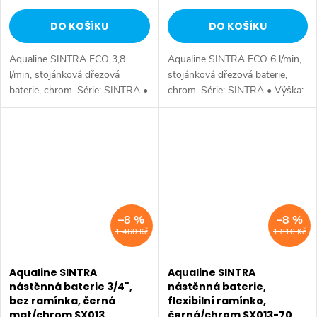
DO KOŠÍKU
DO KOŠÍKU
Aqualine SINTRA ECO 3,8
Aqualine SINTRA ECO 6 l/min,
l/min, stojánková dřezová
stojánková dřezová baterie,
baterie, chrom. Série: SINTRA •
chrom. Série: SINTRA • Výška:
Výška: 149 mm • Hloubka: 248
149 mm • Hloubka: 248 mm •
mm • Barva: Chrom • Materiál:
Barva: Chrom • Materiál: Mosaz
Mosaz • Tvar: Kruhové •
• Tvar: Kruhové • Instalace:...
Instalace:...
–8 %
–8 %
1 460 Kč
1 810 Kč
Aqualine SINTRA
Aqualine SINTRA
nástěnná baterie 3/4",
nástěnná baterie,
bez ramínka, černá
flexibilní ramínko,
mat/chrom SX013
černá/chrom SX013-70