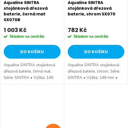
Aqualine SINTRA
Aqualine SINTRA
stojánková dřezová
stojánková dřezová
baterie, černá mat
baterie, chrom SX070
SX070B
1 003 Kč
782 Kč
Skladem na centrále
Skladem na centrále
DO KOŠÍKU
DO KOŠÍKU
Aqualine SINTRA stojánková
Aqualine SINTRA stojánková
dřezová baterie, černá mat.
dřezová baterie, chrom. Série:
Série: SINTRA • Výška: 149
SINTRA • Výška: 149 mm •
mm • Hloubka: 248 mm •
Hloubka: 248 mm • Barva:
Barva: Černá mat • Materiál:
Chrom • Materiál: Mosaz • Tvar:
Mosaz • Tvar: Kruhové •
Kruhové • Instalace: Stojánková
Instalace:...
•...