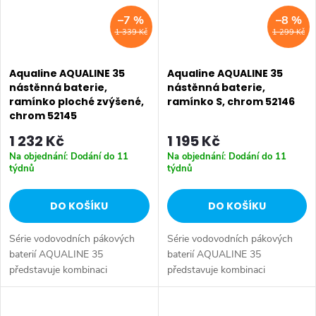
–7 %
–8 %
1 339 Kč
1 299 Kč
Aqualine AQUALINE 35
Aqualine AQUALINE 35
nástěnná baterie,
nástěnná baterie,
ramínko ploché zvýšené,
ramínko S, chrom 52146
chrom 52145
1 232 Kč
1 195 Kč
Na objednání: Dodání do 11
Na objednání: Dodání do 11
týdnů
týdnů
DO KOŠÍKU
DO KOŠÍKU
Série vodovodních pákových
Série vodovodních pákových
baterií AQUALINE 35
baterií AQUALINE 35
představuje kombinaci
představuje kombinaci
tradičního jednoduchého
tradičního jednoduchého
designu a kvality provedení za
designu a kvality provedení za