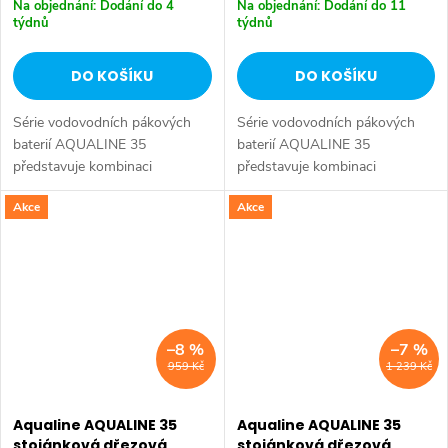
Na objednání: Dodání do 4
Na objednání: Dodání do 11
týdnů
týdnů
DO KOŠÍKU
DO KOŠÍKU
Série vodovodních pákových
Série vodovodních pákových
baterií AQUALINE 35
baterií AQUALINE 35
představuje kombinaci
představuje kombinaci
tradičního jednoduchého
tradičního jednoduchého
Akce
Akce
designu a kvality provedení za
designu a kvality provedení za
příznivou cenu. Série:
příznivou cenu. Série:
AQUALINE 35 • Hloubka: 232
AQUALINE 35 • Šířka: 150 mm
mm...
•...
–8 %
–7 %
959 Kč
1 239 Kč
Aqualine AQUALINE 35
Aqualine AQUALINE 35
stojánková dřezová
stojánková dřezová