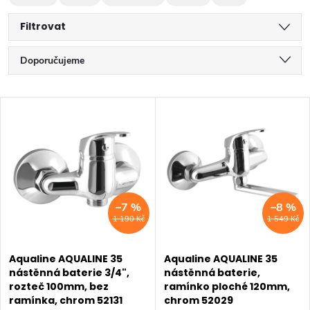
Filtrovat
Ř
Doporučujeme
a
Nejlevnější
V
z
Nejdražší
ý
Nejprodávanější
e
p
Abecedně
n
i
–7 %
–8 %
í
1 190 Kč
1 549 Kč
s
p
p
Aqualine AQUALINE 35
Aqualine AQUALINE 35
r
nástěnná baterie 3/4",
nástěnná baterie,
rozteč 100mm, bez
ramínko ploché 120mm,
r
ramínka, chrom 52131
chrom 52029