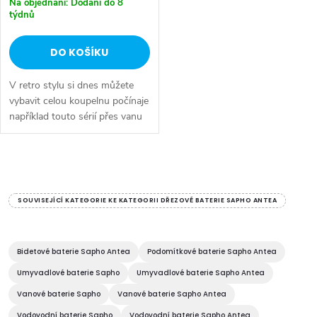
Na objednání: Dodání do 8
týdnů
DO KOŠÍKU
V retro stylu si dnes můžete
vybavit celou koupelnu počínaje
například touto sérií přes vanu
Retro, doplňky Diamond až po
keramiku Retro nebo Classic.
Dojem starší patiny může...
O
v
SOUVISEJÍCÍ KATEGORIE KE KATEGORII DŘEZOVÉ BATERIE SAPHO ANTEA
l
á
Bidetové baterie Sapho Antea
Podomítkové baterie Sapho Antea
Umyvadlové baterie Sapho
Umyvadlové baterie Sapho Antea
d
Vanové baterie Sapho
Vanové baterie Sapho Antea
Vodovodní baterie Sapho
Vodovodní baterie Sapho Antea