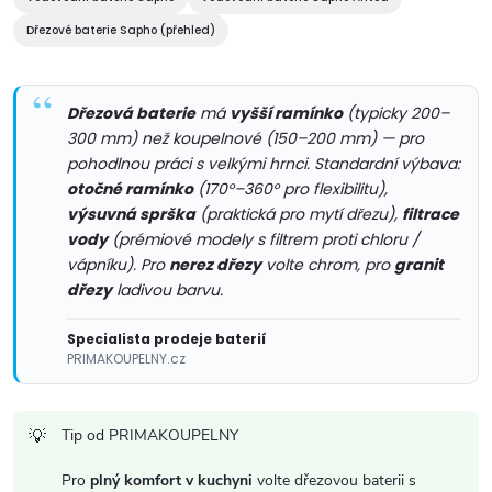
a
c
Dřezové baterie Sapho (přehled)
í
Dřezová baterie
má
vyšší ramínko
(typicky 200–
p
300 mm) než koupelnové (150–200 mm) — pro
r
pohodlnou práci s velkými hrnci. Standardní výbava:
otočné ramínko
(170°–360° pro flexibilitu),
v
výsuvná sprška
(praktická pro mytí dřezu),
filtrace
vody
(prémiové modely s filtrem proti chloru /
k
vápníku). Pro
nerez dřezy
volte chrom, pro
granit
dřezy
ladivou barvu.
y
v
Specialista prodeje baterií
PRIMAKOUPELNY.cz
ý
p
Tip od PRIMAKOUPELNY
i
Pro
plný komfort v kuchyni
volte dřezovou baterii s