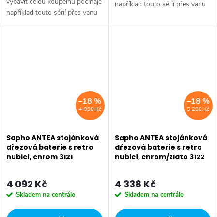
vybavit celou koupelnu počínaje
například touto sérií přes vanu
například touto sérií přes vanu
Retro, doplňky Diamond až po
Retro, doplňky Diamond až po
keramiku Retro nebo Classic.
keramiku Retro nebo Classic.
Dojem starší patiny může...
Dojem starší patiny může...
–18 %
–18 %
4 990 Kč
5 290 Kč
Sapho ANTEA stojánková
Sapho ANTEA stojánková
dřezová baterie s retro
dřezová baterie s retro
hubicí, chrom 3121
hubicí, chrom/zlato 3122
4 092 Kč
4 338 Kč
Skladem na centrále
Skladem na centrále