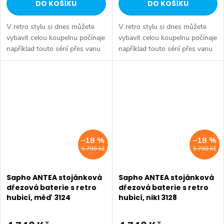
DO KOŠÍKU
DO KOŠÍKU
V retro stylu si dnes můžete
V retro stylu si dnes můžete
vybavit celou koupelnu počínaje
vybavit celou koupelnu počínaje
například touto sérií přes vanu
například touto sérií přes vanu
Retro, doplňky Diamond až po
Retro, doplňky Diamond až po
keramiku Retro nebo Classic.
keramiku Retro nebo Classic.
Dojem starší patiny může...
Dojem starší patiny může...
–18 %
–18 %
5 790 Kč
5 790 Kč
Sapho ANTEA stojánková
Sapho ANTEA stojánková
dřezová baterie s retro
dřezová baterie s retro
hubicí, měď 3124
hubicí, nikl 3128