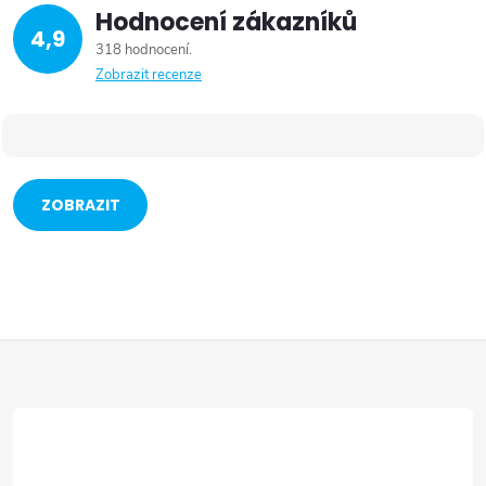
Hodnocení zákazníků
4,9
318 hodnocení
Zobrazit recenze
ZOBRAZIT
VÍCE
Z
á
p