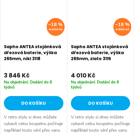
–18 %
–18 %
4 690 Kč
4 890 Kč
Sapho ANTEA stojánková
Sapho ANTEA stojánková
dřezová baterie, výška
dřezová baterie, výška
265mm, nikl 3118
265mm, zlato 3115
3 846 Kč
4 010 Kč
Na objednání: Dodání do 8
Na objednání: Dodání do 8
týdnů
týdnů
DO KOŠÍKU
DO KOŠÍKU
V retro stylu si dnes můžete
V retro stylu si dnes můžete
vybavit celou koupelnu počínaje
vybavit celou koupelnu počínaje
například touto sérií přes vanu
například touto sérií přes vanu