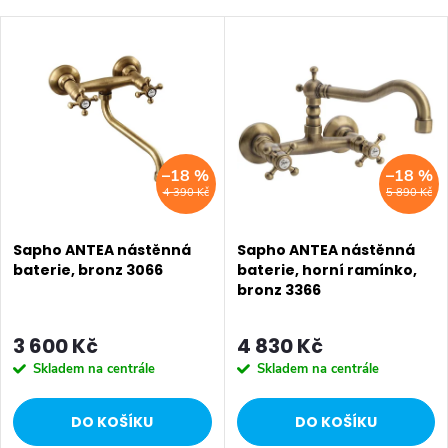
a
Nejlevnější
V
z
Nejdražší
ý
Nejprodávanější
e
p
Abecedně
n
i
–18 %
–18 %
í
4 390 Kč
5 890 Kč
s
p
p
Sapho ANTEA nástěnná
Sapho ANTEA nástěnná
r
baterie, bronz 3066
baterie, horní ramínko,
bronz 3366
r
o
o
3 600 Kč
4 830 Kč
d
Skladem na centrále
Skladem na centrále
d
u
DO KOŠÍKU
DO KOŠÍKU
u