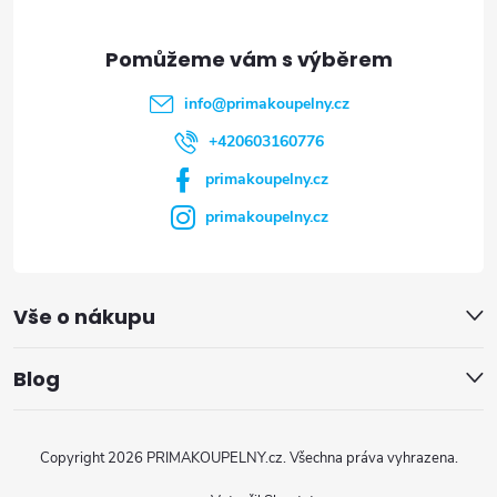
a
t
info
@
primakoupelny.cz
í
+420603160776
primakoupelny.cz
primakoupelny.cz
Vše o nákupu
Blog
Copyright 2026
PRIMAKOUPELNY.cz
. Všechna práva vyhrazena.