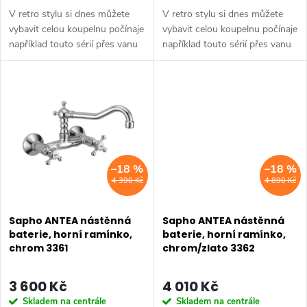
k
V retro stylu si dnes můžete
V retro stylu si dnes můžete
k
t
vybavit celou koupelnu počínaje
vybavit celou koupelnu počínaje
například touto sérií přes vanu
například touto sérií přes vanu
t
Retro, doplňky Diamond až po
Retro, doplňky Diamond až po
ů
keramiku Retro nebo Classic.
keramiku Retro nebo Classic.
ů
Dojem starší patiny může...
Dojem starší patiny může...
–18 %
–18 %
4 390 Kč
4 890 Kč
Sapho ANTEA nástěnná
Sapho ANTEA nástěnná
baterie, horní ramínko,
baterie, horní ramínko,
chrom 3361
chrom/zlato 3362
3 600 Kč
4 010 Kč
Skladem na centrále
Skladem na centrále