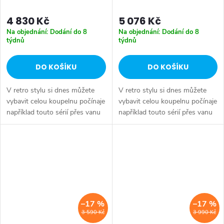
4 830 Kč
5 076 Kč
Na objednání: Dodání do 8
Na objednání: Dodání do 8
týdnů
týdnů
DO KOŠÍKU
DO KOŠÍKU
V retro stylu si dnes můžete
V retro stylu si dnes můžete
vybavit celou koupelnu počínaje
vybavit celou koupelnu počínaje
například touto sérií přes vanu
například touto sérií přes vanu
Retro, doplňky Diamond až po
Retro, doplňky Diamond až po
keramiku Retro nebo Classic.
keramiku Retro nebo Classic.
Dojem starší patiny může...
Dojem starší patiny může...
–17 %
–17 %
3 590 Kč
3 990 Kč