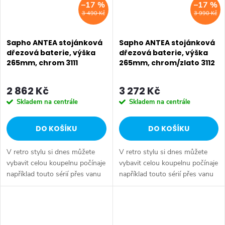
–17 %
–17 %
3 490 Kč
3 990 Kč
Sapho ANTEA stojánková
Sapho ANTEA stojánková
dřezová baterie, výška
dřezová baterie, výška
265mm, chrom 3111
265mm, chrom/zlato 3112
2 862 Kč
3 272 Kč
Skladem na centrále
Skladem na centrále
DO KOŠÍKU
DO KOŠÍKU
V retro stylu si dnes můžete
V retro stylu si dnes můžete
vybavit celou koupelnu počínaje
vybavit celou koupelnu počínaje
například touto sérií přes vanu
například touto sérií přes vanu
Retro, doplňky Diamond až po
Retro, doplňky Diamond až po
keramiku Retro nebo Classic.
keramiku Retro nebo Classic.
Dojem starší patiny může...
Dojem starší patiny může...