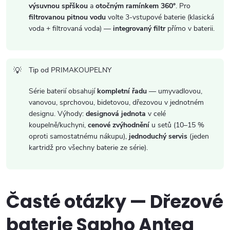
výsuvnou spřškou
a
otočným ramínkem 360°
. Pro
s
filtrovanou pitnou vodu
volte 3-vstupové baterie (klasická
voda + filtrovaná voda) —
integrovaný filtr
přímo v baterii.
u
Tip od PRIMAKOUPELNY
Série baterií obsahují
kompletní řadu
— umyvadlovou,
vanovou, sprchovou, bidetovou, dřezovou v jednotném
designu. Výhody:
designová jednota
v celé
koupelně/kuchyni,
cenové zvýhodnění
u setů (10–15 %
oproti samostatnému nákupu),
jednoduchý servis
(jeden
kartridž pro všechny baterie ze série).
Časté otázky — Dřezové
baterie Sapho Antea