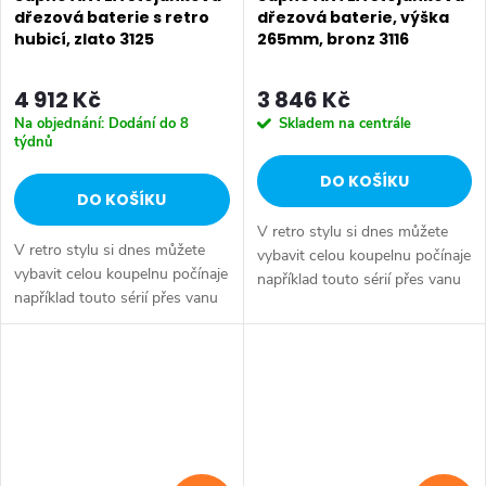
dřezová baterie s retro
dřezová baterie, výška
hubicí, zlato 3125
265mm, bronz 3116
4 912 Kč
3 846 Kč
Na objednání: Dodání do 8
Skladem na centrále
týdnů
DO KOŠÍKU
DO KOŠÍKU
V retro stylu si dnes můžete
V retro stylu si dnes můžete
vybavit celou koupelnu počínaje
vybavit celou koupelnu počínaje
například touto sérií přes vanu
například touto sérií přes vanu
Retro, doplňky Diamond až po
Retro, doplňky Diamond až po
keramiku Retro nebo Classic.
keramiku Retro nebo Classic.
Dojem starší patiny může...
Dojem starší patiny může...