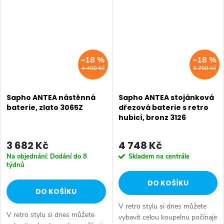
Dojem starší patiny může...
–18 %
–18 %
4 490 Kč
5 790 Kč
Sapho ANTEA nástěnná
Sapho ANTEA stojánková
baterie, zlato 3065Z
dřezová baterie s retro
hubicí, bronz 3126
3 682 Kč
4 748 Kč
Na objednání: Dodání do 8
Skladem na centrále
týdnů
DO KOŠÍKU
DO KOŠÍKU
V retro stylu si dnes můžete
V retro stylu si dnes můžete
vybavit celou koupelnu počínaje