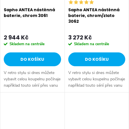
Sapho ANTEA nástěnná
Sapho ANTEA nástěnná
baterie, chrom 3061
baterie, chrom/zlato
3062
2 944 Kč
3 272 Kč
Skladem na centrále
Skladem na centrále
DO KOŠÍKU
DO KOŠÍKU
V retro stylu si dnes můžete
V retro stylu si dnes můžete
vybavit celou koupelnu počínaje
vybavit celou koupelnu počínaje
například touto sérií přes vanu
například touto sérií přes vanu
Retro, doplňky Diamond až po
Retro, doplňky Diamond až po
keramiku Retro nebo Classic.
keramiku Retro nebo Classic.
Dojem starší patiny může...
Dojem starší patiny může...