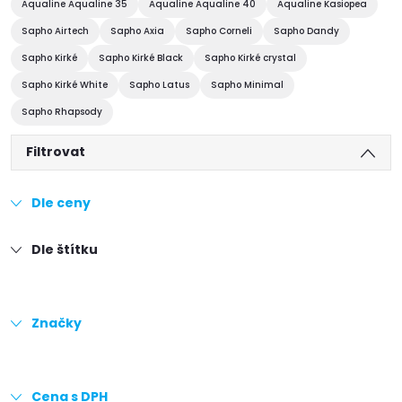
Aqualine Aqualine 35
Aqualine Aqualine 40
Aqualine Kasiopea
Sapho Airtech
Sapho Axia
Sapho Corneli
Sapho Dandy
Sapho Kirké
Sapho Kirké Black
Sapho Kirké crystal
Sapho Kirké White
Sapho Latus
Sapho Minimal
Sapho Rhapsody
Filtrovat
Dle ceny
Dle štítku
Značky
Cena s DPH