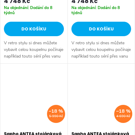
4 748 Kč
4 748 Kč
Na objednání: Dodání do 8
Na objednání: Dodání do 8
týdnů
týdnů
DO KOŠÍKU
DO KOŠÍKU
V retro stylu si dnes můžete
V retro stylu si dnes můžete
vybavit celou koupelnu počínaje
vybavit celou koupelnu počínaje
například touto sérií přes vanu
například touto sérií přes vanu
Retro, doplňky Diamond až po
Retro, doplňky Diamond až po
keramiku Retro nebo Classic.
keramiku Retro nebo Classic.
Dojem starší patiny může...
Dojem starší patiny může...
–18 %
–18 %
5 990 Kč
4 690 Kč
Sapho ANTEA stojánková
Sapho ANTEA stojánková