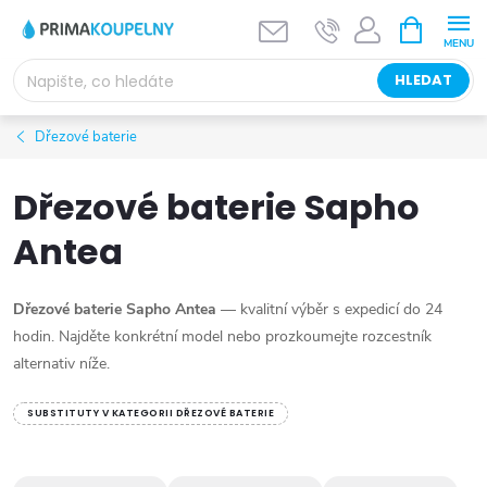
Přejít
NÁKUPNÍ
KOŠÍK
na
obsah
HLEDAT
Dřezové baterie
Dřezové baterie Sapho
Antea
Dřezové baterie Sapho Antea
— kvalitní výběr s expedicí do 24
hodin. Najděte konkrétní model nebo prozkoumejte rozcestník
alternativ níže.
SUBSTITUTY V KATEGORII DŘEZOVÉ BATERIE