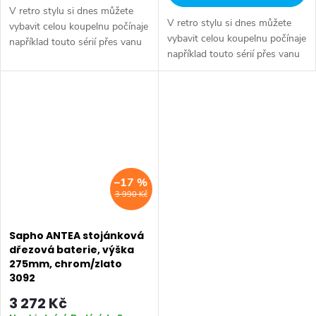
V retro stylu si dnes můžete
V retro stylu si dnes můžete
vybavit celou koupelnu počínaje
vybavit celou koupelnu počínaje
například touto sérií přes vanu
například touto sérií přes vanu
Retro, doplňky Diamond až po
Retro, doplňky Diamond až po
keramiku Retro nebo Classic.
keramiku Retro nebo Classic.
Dojem starší patiny může...
Dojem starší patiny může...
–17 %
3 990 Kč
Sapho ANTEA stojánková
dřezová baterie, výška
275mm, chrom/zlato
3092
3 272 Kč