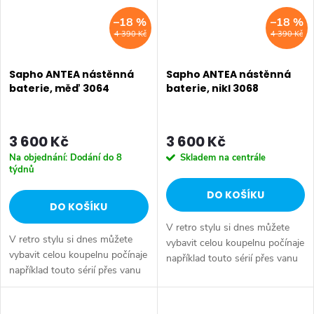
–18 %
–18 %
4 390 Kč
4 390 Kč
Sapho ANTEA nástěnná
Sapho ANTEA nástěnná
baterie, měď 3064
baterie, nikl 3068
3 600 Kč
3 600 Kč
Na objednání: Dodání do 8
Skladem na centrále
týdnů
DO KOŠÍKU
DO KOŠÍKU
V retro stylu si dnes můžete
V retro stylu si dnes můžete
vybavit celou koupelnu počínaje
vybavit celou koupelnu počínaje
například touto sérií přes vanu
například touto sérií přes vanu
Retro, doplňky Diamond až po
Retro, doplňky Diamond až po
keramiku Retro nebo Classic.
keramiku Retro nebo Classic.
Dojem starší patiny může...