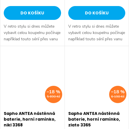
DO KOŠÍKU
DO KOŠÍKU
V retro stylu si dnes můžete
V retro stylu si dnes můžete
vybavit celou koupelnu počínaje
vybavit celou koupelnu počínaje
například touto sérií přes vanu
například touto sérií přes vanu
Retro, doplňky Diamond až po
Retro, doplňky Diamond až po
keramiku Retro nebo Classic.
keramiku Retro nebo Classic.
Dojem starší patiny může...
Dojem starší patiny může...
–18 %
–18 %
5 890 Kč
6 190 Kč
Sapho ANTEA nástěnná
Sapho ANTEA nástěnná
baterie, horní ramínko,
baterie, horní ramínko,
nikl 3368
zlato 3365