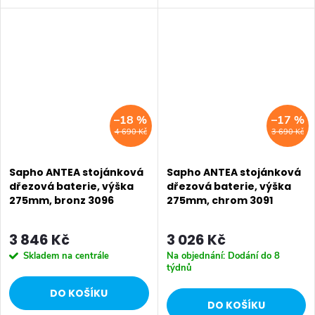
Retro, doplňky Diamond až po
Retro, doplňky Diamond až po
keramiku Retro nebo Classic.
keramiku Retro nebo Classic.
Dojem starší patiny může...
Dojem starší patiny může...
–18 %
–17 %
4 690 Kč
3 690 Kč
Sapho ANTEA stojánková
Sapho ANTEA stojánková
dřezová baterie, výška
dřezová baterie, výška
275mm, bronz 3096
275mm, chrom 3091
3 846 Kč
3 026 Kč
Skladem na centrále
Na objednání: Dodání do 8
týdnů
DO KOŠÍKU
DO KOŠÍKU