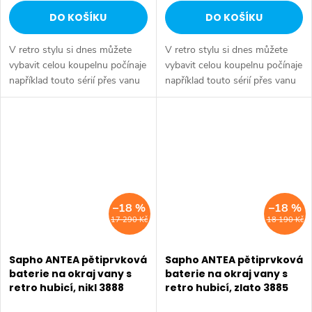
DO KOŠÍKU
DO KOŠÍKU
V retro stylu si dnes můžete
V retro stylu si dnes můžete
vybavit celou koupelnu počínaje
vybavit celou koupelnu počínaje
například touto sérií přes vanu
například touto sérií přes vanu
Retro, doplňky Diamond až po
Retro, doplňky Diamond až po
keramiku Retro nebo Classic.
keramiku Retro nebo Classic.
Dojem starší patiny může...
Dojem starší patiny může...
–18 %
–18 %
17 290 Kč
18 190 Kč
Sapho ANTEA pětiprvková
Sapho ANTEA pětiprvková
baterie na okraj vany s
baterie na okraj vany s
retro hubicí, nikl 3888
retro hubicí, zlato 3885