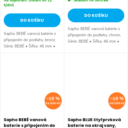
Na objednání: Dodání do 12
Skladem na centrále
týdnů
DO KOŠÍKU
DO KOŠÍKU
Sapho BEBÉ vanová baterie s
Sapho BEBÉ vanová baterie s
připojením do podlahy, chrom.
připojením do podlahy, bronz.
Série: BEBÉ • Šířka: 46 mm •
Série: BEBÉ • Šířka: 46 mm •
Výška: 1068 mm • Hloubka:
Výška: 1068 mm • Hloubka:
187 mm • Barva: Chrom •
187 mm • Barva: Bronz •
Materiál: Mosaz • Tvar: Design
Materiál: Mosaz • Tvar: Design
•...
•...
–18 %
–18 %
51 690 Kč
16 990 Kč
Sapho BEBÉ vanová
Sapho BLUE čtyřprvková
baterie s připojením do
baterie na okraj vany,