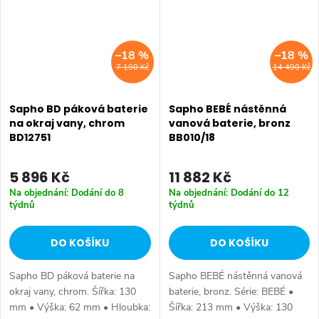
–18 %
–18 %
7 190 Kč
14 490 Kč
Sapho BD páková baterie
Sapho BEBÉ nástěnná
na okraj vany, chrom
vanová baterie, bronz
BD12751
BB010/18
5 896 Kč
11 882 Kč
Na objednání: Dodání do 8
Na objednání: Dodání do 12
týdnů
týdnů
DO KOŠÍKU
DO KOŠÍKU
Sapho BD páková baterie na
Sapho BEBÉ nástěnná vanová
okraj vany, chrom. Šířka: 130
baterie, bronz. Série: BEBÉ •
mm • Výška: 62 mm • Hloubka:
Šířka: 213 mm • Výška: 130