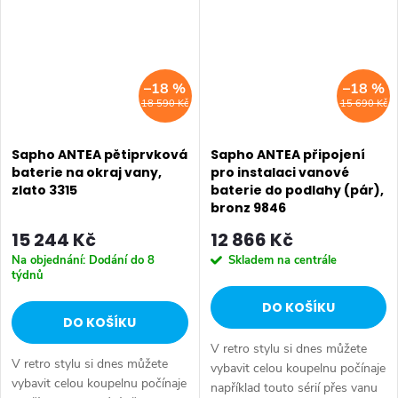
–18 %
–18 %
18 590 Kč
15 690 Kč
Sapho ANTEA pětiprvková
Sapho ANTEA připojení
baterie na okraj vany,
pro instalaci vanové
zlato 3315
baterie do podlahy (pár),
bronz 9846
15 244 Kč
12 866 Kč
Na objednání: Dodání do 8
Skladem na centrále
týdnů
DO KOŠÍKU
DO KOŠÍKU
V retro stylu si dnes můžete
V retro stylu si dnes můžete
vybavit celou koupelnu počínaje
vybavit celou koupelnu počínaje
například touto sérií přes vanu