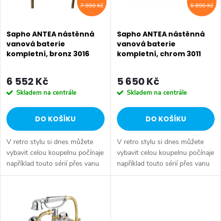
í
7 990 Kč
6 890 Kč
s
p
p
Sapho ANTEA nástěnná
Sapho ANTEA nástěnná
r
vanová baterie
vanová baterie
kompletní, bronz 3016
kompletní, chrom 3011
r
o
o
6 552 Kč
5 650 Kč
d
Skladem na centrále
Skladem na centrále
d
u
DO KOŠÍKU
DO KOŠÍKU
u
k
V retro stylu si dnes můžete
V retro stylu si dnes můžete
k
t
vybavit celou koupelnu počínaje
vybavit celou koupelnu počínaje
například touto sérií přes vanu
například touto sérií přes vanu
t
Retro, doplňky Diamond až po
Retro, doplňky Diamond až po
ů
keramiku Retro nebo Classic.
keramiku Retro nebo Classic.
ů
Dojem starší patiny může...
Dojem starší patiny může...