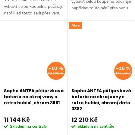
vybavit celou koupelnu počínaje
vybavit celou koupelnu počínaje
například touto sérií přes vanu
například touto sérií přes vanu
Retro, doplňky Diamond až po
Retro, doplňky Diamond až po
keramiku Retro nebo Classic.
Akce
keramiku Retro nebo Classic.
Dojem starší patiny může...
Dojem starší patiny může...
–18 %
–18 %
13 590 Kč
14 890 Kč
Sapho ANTEA pětiprvková
Sapho ANTEA pětiprvková
baterie na okraj vany s
baterie na okraj vany s
retro hubicí, chrom 3881
retro hubicí, chrom/zlato
3882
11 144 Kč
12 210 Kč
Skladem na centrále
Skladem na centrále