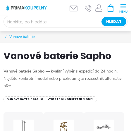
Přejít
NÁKUPNÍ
KOŠÍK
na
obsah
HLEDAT
Vanové baterie
Vanové baterie Sapho
Vanové baterie Sapho
— kvalitní výběr s expedicí do 24 hodin.
Najděte konkrétní model nebo prozkoumejte rozcestník alternativ
níže.
VANOVÉ BATERIE SAPHO — VYBERTE SI KONKRÉTNÍ MODEL