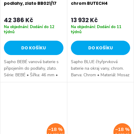
podlahy, zlato BB021/17
chrom BUTECH4
42 386 Kč
13 932 Kč
Na objednání: Dodání do 12
Na objednání: Dodání do 11
týdnů
týdnů
DO KOŠÍKU
DO KOŠÍKU
Sapho BEBÉ vanová baterie s
Sapho BLUE čtyřprvková
připojením do podlahy, zlato.
baterie na okraj vany, chrom.
Série: BEBÉ • Šířka: 46 mm •
Barva: Chrom • Materiál: Mosaz
Výška: 1068 mm • Hloubka:
• Tvar: Kruhové • Instalace: Na
187 mm • Barva: Zlato •
okraj vany • Ovládání: Páka •
Materiál: Mosaz • Tvar: Design
Záruka: 6 let.
•...
–18 %
–18 %