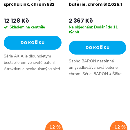
sprcha Link, chrom 532
baterie, chrom 612.025.1
12 128 Kč
2 367 Kč
Skladem na centrále
Na objednání: Dodání do 11
týdnů
DO KOŠÍKU
DO KOŠÍKU
Série AXIA je dlouholetým
Sapho BARON nástěnná
bestsellerem ve světě baterií.
umyvadlová/vanová baterie,
Atraktivní a neokoukaný vzhled
chrom. Série: BARON • Šířka:
kohoutků ve tvaru křížků je
182 mm • Výška: 162 mm •
originálním doplňkem do
Hloubka: 338 mm • Barva:
koupelny. Série: AXIA • Barva:
Chrom • Materiál: Mosaz • Tvar:
Chrom...
Kruhové •...
–12 %
–12 %