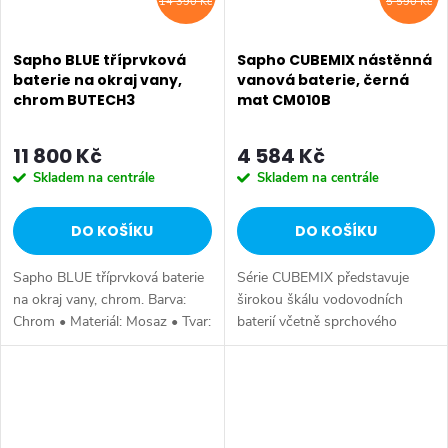
14 390 Kč
5 590 Kč
Sapho BLUE tříprvková
Sapho CUBEMIX nástěnná
baterie na okraj vany,
vanová baterie, černá
chrom BUTECH3
mat CM010B
11 800 Kč
4 584 Kč
Skladem na centrále
Skladem na centrále
DO KOŠÍKU
DO KOŠÍKU
Sapho BLUE tříprvková baterie
Série CUBEMIX představuje
na okraj vany, chrom. Barva:
širokou škálu vodovodních
Chrom • Materiál: Mosaz • Tvar:
baterií včetně sprchového
Kruhové • Instalace: Na okraj
systému s ruční a hlavovou
vany • Ovládání: Páka • Záruka:
sprchou. Dokonalý balanc mezi
6 let.
hranatým designem a
funkčností. Série:...