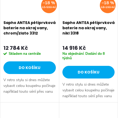
–18 %
–18 %
15 590 Kč
18 190 Kč
Sapho ANTEA pětiprvková
Sapho ANTEA pětiprvková
baterie na okraj vany,
baterie na okraj vany,
chrom/zlato 3312
nikl 3318
12 784 Kč
14 916 Kč
Skladem na centrále
Na objednání: Dodání do 8
týdnů
DO KOŠÍKU
DO KOŠÍKU
V retro stylu si dnes můžete
V retro stylu si dnes můžete
vybavit celou koupelnu počínaje
vybavit celou koupelnu počínaje
například touto sérií přes vanu
například touto sérií přes vanu
Retro, doplňky Diamond až po
Retro, doplňky Diamond až po
keramiku Retro nebo Classic.
keramiku Retro nebo Classic.
Dojem starší patiny může...
Dojem starší patiny může...