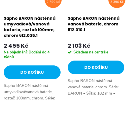
2 790 Kč
2 390 Kč
Sapho BARON nástěnná
Sapho BARON nástěnná
umyvadlová/vanová
vanová baterie, chrom
baterie, rozteč 100mm,
612.010.1
chrom 612.035.1
2 455 Kč
2 103 Kč
Na objednání: Dodání do 4
Skladem na centrále
týdnů
DO KOŠÍKU
DO KOŠÍKU
Sapho BARON nástěnná
Sapho BARON nástěnná
vanová baterie, chrom. Série:
umyvadlová/vanová baterie,
BARON • Šířka: 182 mm •
rozteč 100mm, chrom. Série:
Hloubka: 163 mm • Barva:
BARON • Šířka: 132 mm •
Chrom • Materiál: Mosaz • Tvar:
Výška: 162 mm • Hloubka: 338
Kruhové • Instalace: Nástěnná
mm • Barva: Chrom • Materiál:
150 mm •...
Mosaz • Tvar:...