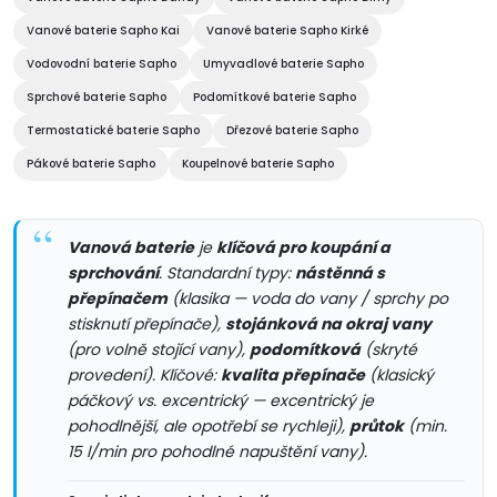
í
v
á
Vanové baterie Sapho Kai
Vanové baterie Sapho Kirké
p
n
Vodovodní baterie Sapho
Umyvadlové baterie Sapho
r
í
Sprchové baterie Sapho
Podomítkové baterie Sapho
v
Termostatické baterie Sapho
Dřezové baterie Sapho
Pákové baterie Sapho
Koupelnové baterie Sapho
k
y
Vanová baterie
je
klíčová pro koupání a
v
sprchování
. Standardní typy:
nástěnná s
přepínačem
(klasika — voda do vany / sprchy po
ý
stisknutí přepínače),
stojánková na okraj vany
p
(pro volně stojící vany),
podomítková
(skryté
provedení). Klíčové:
kvalita přepínače
(klasický
i
páčkový vs. excentrický — excentrický je
pohodlnější, ale opotřebí se rychleji),
průtok
(min.
s
15 l/min pro pohodlné napuštění vany).
u