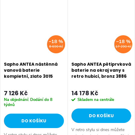
Dojem starší patiny může...
Dojem starší patiny může...
–18 %
–18 %
8 690 Kč
17 290 Kč
Sapho ANTEA nástěnná
Sapho ANTEA pětiprvková
vanová baterie
baterie na okraj vany s
kompletní, zlato 3015
retro hubicí, bronz 3886
7 126 Kč
14 178 Kč
Na objednání: Dodání do 8
Skladem na centrále
týdnů
DO KOŠÍKU
DO KOŠÍKU
V retro stylu si dnes můžete
V retro stylu si dnes můžete