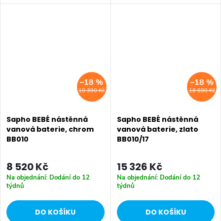
70 mm • Barva: Chrom •
mm • Hloubka: 196 mm •
Materiál: Mosaz • Tvar: Kruhové
Barva: Bronz • Materiál: Mosaz
• Instalace: Na okraj vany •...
• Tvar: Design • Instalace:
Nástěnná...
–18 %
–18 %
10 390 Kč
18 690 Kč
Sapho BEBÉ nástěnná
Sapho BEBÉ nástěnná
vanová baterie, chrom
vanová baterie, zlato
BB010
BB010/17
8 520 Kč
15 326 Kč
Na objednání: Dodání do 12
Na objednání: Dodání do 12
týdnů
týdnů
DO KOŠÍKU
DO KOŠÍKU