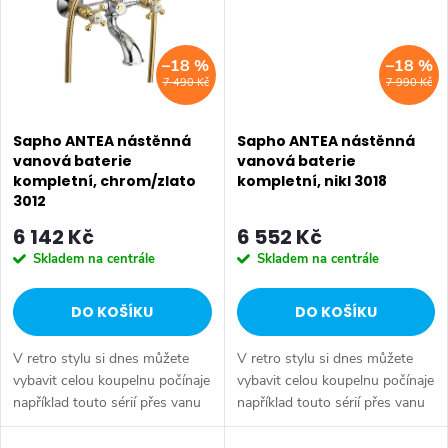
–18 %
–18 %
7 490 Kč
7 990 Kč
Sapho ANTEA nástěnná
Sapho ANTEA nástěnná
vanová baterie
vanová baterie
kompletní, chrom/zlato
kompletní, nikl 3018
3012
6 142 Kč
6 552 Kč
Skladem na centrále
Skladem na centrále
DO KOŠÍKU
DO KOŠÍKU
V retro stylu si dnes můžete
V retro stylu si dnes můžete
vybavit celou koupelnu počínaje
vybavit celou koupelnu počínaje
například touto sérií přes vanu
například touto sérií přes vanu
Retro, doplňky Diamond až po
Retro, doplňky Diamond až po
keramiku Retro nebo Classic.
keramiku Retro nebo Classic.