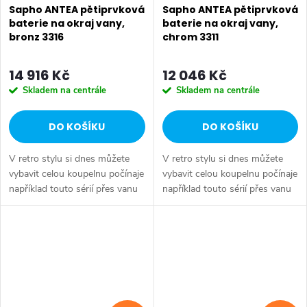
Sapho ANTEA pětiprvková
Sapho ANTEA pětiprvková
baterie na okraj vany,
baterie na okraj vany,
bronz 3316
chrom 3311
14 916 Kč
12 046 Kč
Skladem na centrále
Skladem na centrále
DO KOŠÍKU
DO KOŠÍKU
V retro stylu si dnes můžete
V retro stylu si dnes můžete
vybavit celou koupelnu počínaje
vybavit celou koupelnu počínaje
například touto sérií přes vanu
například touto sérií přes vanu
Retro, doplňky Diamond až po
Retro, doplňky Diamond až po
keramiku Retro nebo Classic.
keramiku Retro nebo Classic.
Dojem starší patiny může...
Dojem starší patiny může...