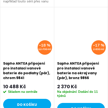
například touto sérií přes vanu
Retro, doplňky Diamond až po
Retro, doplňky Diamond až po
keramiku Retro nebo Classic.
keramiku Retro nebo Classic.
Dojem starší patiny může...
Dojem starší patiny může...
–18 %
–17 %
12 790 Kč
2 890 Kč
Sapho ANTEA připojení
Sapho ANTEA připojení
pro instalaci vanové
pro instalaci vanové
baterie do podlahy (pár),
baterie na okraj vany
chrom 9841
(pár), bronz 9856
10 488 Kč
2 370 Kč
Skladem na centrále
Na objednání: Dodání do 11
týdnů
DO KOŠÍKU