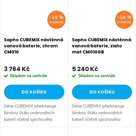
–18 %
–18 %
4 590 Kč
6 390 Kč
Sapho CUBEMIX nástěnná
Sapho CUBEMIX nástěnná
vanová baterie, chrom
vanová baterie, zlato
CM010
mat CM010GB
3 764 Kč
5 240 Kč
Skladem na centrále
Skladem na centrále
DO KOŠÍKU
DO KOŠÍKU
Série CUBEMIX představuje
Série CUBEMIX představuje
širokou škálu vodovodních
širokou škálu vodovodních
baterií včetně sprchového
baterií včetně sprchového
systému s ruční a hlavovou
systému s ruční a hlavovou
sprchou. Dokonalý balanc mezi
sprchou. Dokonalý balanc mezi