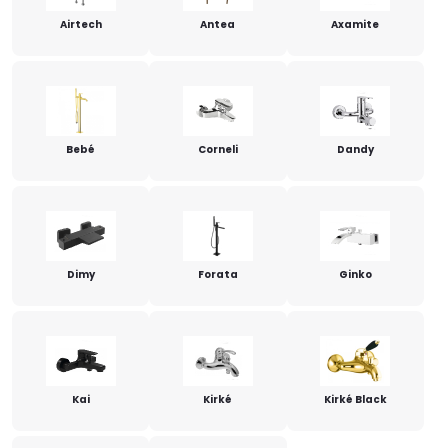
Airtech
Antea
Axamite
Bebé
Corneli
Dandy
Dimy
Forata
Ginko
Kai
Kirké
Kirké Black