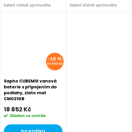
baterií včetně sprchového
baterií včetně sprchového
systému s ruční a hlavovou
systému s ruční a hlavovou
sprchou. Dokonalý balanc mezi
sprchou. Dokonalý balanc mezi
hranatým designem a
hranatým designem a
funkčností. Série:...
funkčností. Série:...
–18 %
22 990 Kč
Sapho CUBEMIX vanová
baterie s připojením do
podlahy, zlato mat
CM021GB
18 852 Kč
Skladem na centrále
DO KOŠÍKU