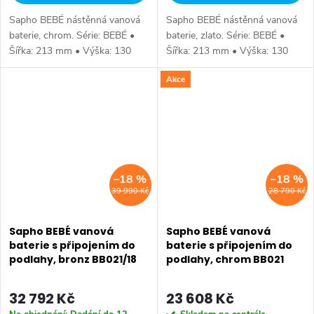
Sapho BEBÉ nástěnná vanová
Sapho BEBÉ nástěnná vanová
baterie, chrom. Série: BEBÉ •
baterie, zlato. Série: BEBÉ •
Šířka: 213 mm • Výška: 130
Šířka: 213 mm • Výška: 130
mm • Hloubka: 196 mm •
mm • Hloubka: 196 mm •
Akce
Barva: Chrom • Materiál: Mosaz
Barva: Zlato • Materiál: Mosaz •
• Tvar: Design • Instalace:
Tvar: Design • Instalace:
Nástěnná...
Nástěnná...
–18 %
–18 %
39 990 Kč
28 790 Kč
Sapho BEBÉ vanová
Sapho BEBÉ vanová
baterie s připojením do
baterie s připojením do
podlahy, bronz BB021/18
podlahy, chrom BB021
32 792 Kč
23 608 Kč