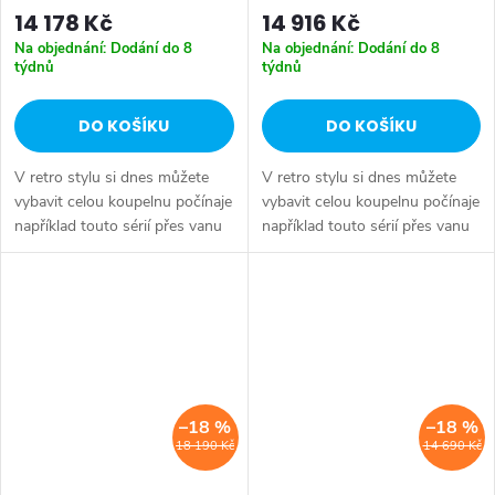
14 178 Kč
14 916 Kč
Na objednání: Dodání do 8
Na objednání: Dodání do 8
týdnů
týdnů
DO KOŠÍKU
DO KOŠÍKU
V retro stylu si dnes můžete
V retro stylu si dnes můžete
vybavit celou koupelnu počínaje
vybavit celou koupelnu počínaje
například touto sérií přes vanu
například touto sérií přes vanu
Retro, doplňky Diamond až po
Retro, doplňky Diamond až po
keramiku Retro nebo Classic.
keramiku Retro nebo Classic.
Dojem starší patiny může...
Dojem starší patiny může...
–18 %
–18 %
18 190 Kč
14 690 Kč