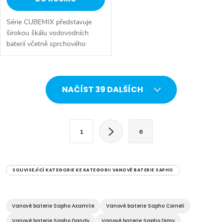
Série CUBEMIX představuje
širokou škálu vodovodních
baterií včetně sprchového
systému s ruční a hlavovou
sprchou. Dokonalý balanc mezi
hranatým designem a
O
funkčností. Série:...
NAČÍST 39 DALŠÍCH
v
l
S
1
6
t
á
r
d
á
SOUVISEJÍCÍ KATEGORIE KE KATEGORII VANOVÉ BATERIE SAPHO
a
n
k
c
o
Vanové baterie Sapho Axamite
Vanové baterie Sapho Corneli
Vanové baterie Sapho Dandy
Vanové baterie Sapho Dimy