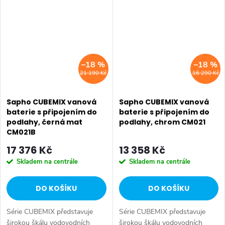
hranatým designem a
hranatým designem a
funkčností. Série:...
funkčností. Série:...
–18 %
–18 %
21 190 Kč
16 290 Kč
Sapho CUBEMIX vanová
Sapho CUBEMIX vanová
baterie s připojením do
baterie s připojením do
podlahy, černá mat
podlahy, chrom CM021
CM021B
17 376 Kč
13 358 Kč
Skladem na centrále
Skladem na centrále
DO KOŠÍKU
DO KOŠÍKU
Série CUBEMIX představuje
Série CUBEMIX představuje
širokou škálu vodovodních
širokou škálu vodovodních