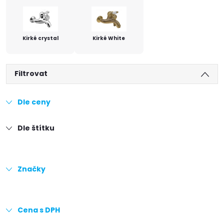
Kirké crystal
Kirké White
Filtrovat
Dle ceny
Dle štítku
Značky
Cena s DPH