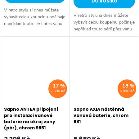
DO KOŠÍKU
V retro stylu si dnes můžete
V retro stylu si dnes můžete
vybavit celou koupelnu počínaje
vybavit celou koupelnu počínaje
například touto sérií přes vanu
například touto sérií přes vanu
Retro, doplňky Diamond až po
Retro, doplňky Diamond až po
keramiku Retro nebo Classic.
keramiku Retro nebo Classic.
Dojem starší patiny může...
Dojem starší patiny může...
–17 %
–18 %
2 690 Kč
6 890 Kč
Sapho ANTEA připojení
Sapho AXIA nástěnná
pro instalaci vanové
vanová baterie, chrom
baterie na okraj vany
581
(pár), chrom 9851
2 206 Kč
5 650 Kč