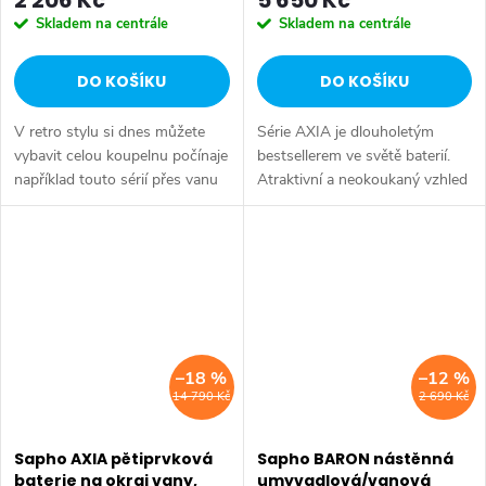
Skladem na centrále
Skladem na centrále
DO KOŠÍKU
DO KOŠÍKU
V retro stylu si dnes můžete
Série AXIA je dlouholetým
vybavit celou koupelnu počínaje
bestsellerem ve světě baterií.
například touto sérií přes vanu
Atraktivní a neokoukaný vzhled
Retro, doplňky Diamond až po
kohoutků ve tvaru křížků je
keramiku Retro nebo Classic.
originálním doplňkem do
Dojem starší patiny může...
koupelny. Série: AXIA • Barva:
Chrom...
–18 %
–12 %
14 790 Kč
2 690 Kč
Sapho AXIA pětiprvková
Sapho BARON nástěnná
baterie na okraj vany,
umyvadlová/vanová