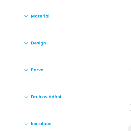
e
Materiál
l
Design
Barva
Druh ovládání
l
Instalace