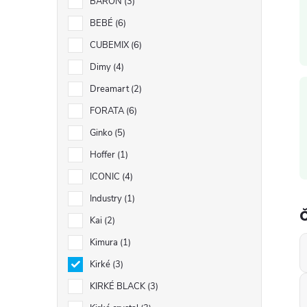
BARON
3
BEBÉ
6
i
CUBEMIX
6
Dimy
4
Dreamart
2
FORATA
6
Ginko
5
Hoffer
1
ICONIC
4
Industry
1
Kai
2
Kimura
1
Kirké
3
KIRKÉ BLACK
3