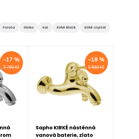
Forata
Ginko
Kai
Kirké Black
Kirké crystal
–17 %
–18 %
3 790 Kč
5 890 Kč
ěnná
Sapho KIRKÉ nástěnná
hrom
vanová baterie, zlato