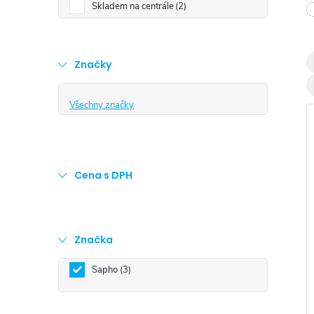
t
Skladem na centrále
2
r
Značky
a
Všechny značky
n
n
Cena s DPH
í
i
p
Značka
a
Sapho
3
n