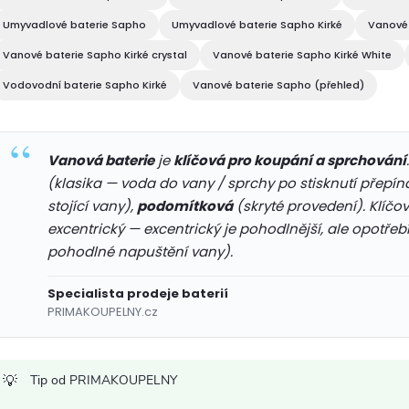
d
Umyvadlové baterie Sapho
Umyvadlové baterie Sapho Kirké
Vanové 
a
Vanové baterie Sapho Kirké crystal
Vanové baterie Sapho Kirké White
c
Vodovodní baterie Sapho Kirké
Vanové baterie Sapho (přehled)
p
Vanová baterie
je
klíčová pro koupání a sprchování
(klasika — voda do vany / sprchy po stisknutí přepín
r
stojící vany),
podomítková
(skryté provedení). Klíčo
excentrický — excentrický je pohodlnější, ale opotřebí
v
pohodlné napuštění vany).
k
Specialista prodeje baterií
y
PRIMAKOUPELNY.cz
v
ý
Tip od PRIMAKOUPELNY