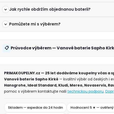
Jak rychle obdržím objednanou baterii?
Pomůžete mi s výběrem?
Průvodce výběrem — Vanové baterie Sapho Kir
PRIMAKOUPELNY.cz — 25 let dodáváme koupelny včas a 
Vanové baterie Sapho Kirké
— kvalitní výběr od českých i 
Hansgrohe, Ideal Standard, Kludi, Mereo, Novaservis, Ra
pomoc s výběrem kontaktujte naši
technickou podporu
.
Dopr
Skladem — expedice do 24 hodin
Hodnocení 5 ★ — ověřený