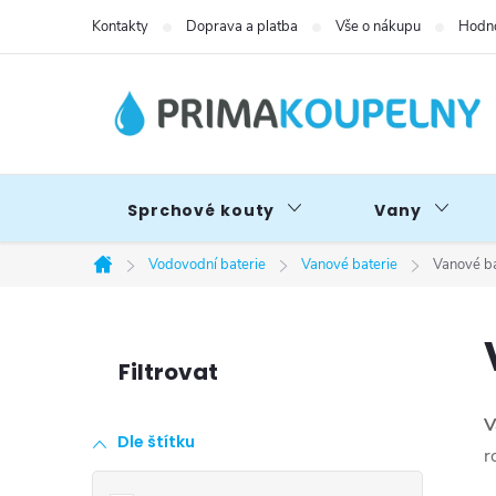
Přejít
Kontakty
Doprava a platba
Vše o nákupu
Hodno
na
obsah
Sprchové kouty
Vany
Vodovodní baterie
Vanové baterie
Vanové ba
Domů
P
o
V
Dle štítku
s
r