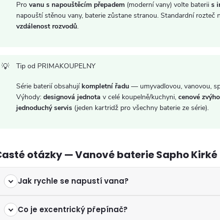
p
Pro
vanu s napouštěcím přepadem
(moderní vany) volte baterii
s 
napouští stěnou vany, baterie zůstane stranou. Standardní rozteč 
vzdálenost rozvodů
.
s
u
Tip od PRIMAKOUPELNY
Série baterií obsahují
kompletní řadu
— umyvadlovou, vanovou, spr
Výhody:
designová jednota
v celé koupelně/kuchyni,
cenové zvýho
jednoduchý servis
(jeden kartridž pro všechny baterie ze série).
Časté otázky — Vanové baterie Sapho Kirké
Jak rychle se napustí vana?
Co je excentrický přepínač?