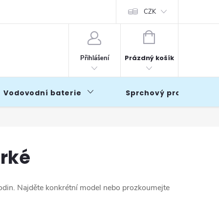
CZK
NÁKUPNÍ
KOŠÍK
Prázdný košík
Přihlášení
Vodovodní baterie
Sprchový program
irké
hodin. Najděte konkrétní model nebo prozkoumejte