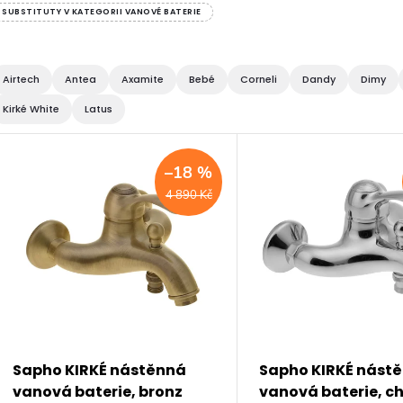
SUBSTITUTY V KATEGORII VANOVÉ BATERIE
Airtech
Antea
Axamite
Bebé
Corneli
Dandy
Dimy
Kirké White
Latus
V
–18 %
ý
4 890 Kč
p
s
p
Sapho KIRKÉ nástěnná
Sapho KIRKÉ nást
vanová baterie, bronz
vanová baterie, c