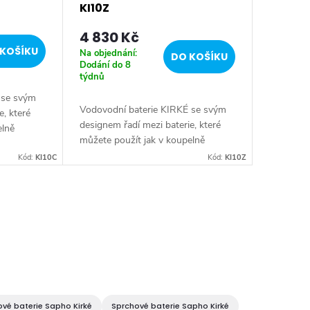
KI10Z
4 830 Kč
KOŠÍKU
Na objednání:
DO KOŠÍKU
Dodání do 8
týdnů
 se svým
Vodovodní baterie KIRKÉ se svým
e, které
designem řadí mezi baterie, které
elně
můžete použít jak v koupelně
zařízené v
moderní, tak i v koupelně zařízené v
utkovým
Kód:
KI10C
Kód:
KI10Z
retro stylu. Oproti kohoutkovým
retro...
vé baterie Sapho Kirké
Sprchové baterie Sapho Kirké