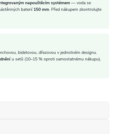
integrovaným napouštěcím systémem
— voda se
nástěnných baterií
150 mm
. Před nákupem zkontrolujte
chovou, bidetovou, dřezovou v jednotném designu.
dnění
u setů (10–15 % oproti samostatnému nákupu),