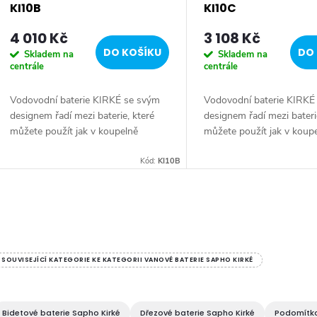
r
KI10B
KI10C
4 010 Kč
3 108 Kč
o
DO KOŠÍKU
DO 
Skladem na
Skladem na
centrále
centrále
d
Vodovodní baterie KIRKÉ se svým
Vodovodní baterie KIRKÉ
u
designem řadí mezi baterie, které
designem řadí mezi bateri
můžete použít jak v koupelně
můžete použít jak v koup
k
moderní, tak i v koupelně zařízené v
moderní, tak i v koupelně 
retro stylu. Oproti kohoutkovým
Kód:
KI10B
retro stylu. Oproti koho
retro...
retro...
t
O
ů
v
SOUVISEJÍCÍ KATEGORIE KE KATEGORII VANOVÉ BATERIE SAPHO KIRKÉ
á
Bidetové baterie Sapho Kirké
Dřezové baterie Sapho Kirké
Podomítko