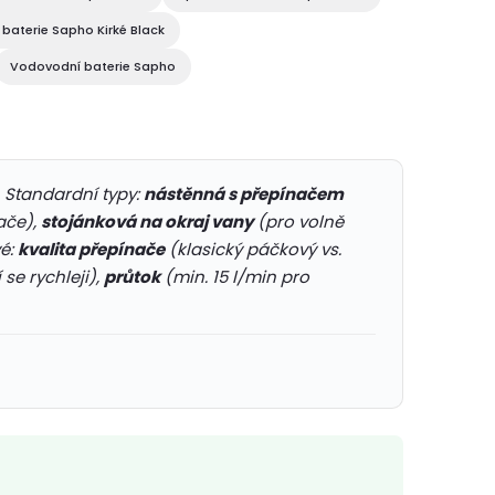
baterie Sapho Kirké Black
Vodovodní baterie Sapho
. Standardní typy:
nástěnná s přepínačem
ače),
stojánková na okraj vany
(pro volně
vé:
kvalita přepínače
(klasický páčkový vs.
 se rychleji),
průtok
(min. 15 l/min pro