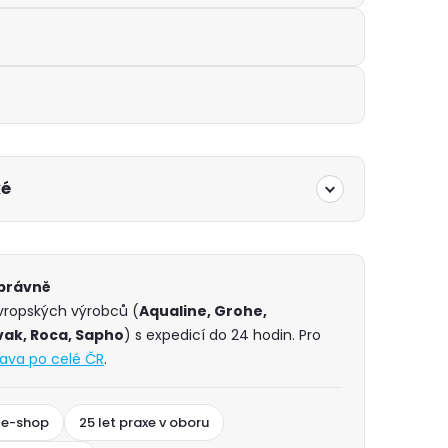
ké
správně
evropských výrobců (
Aqualine, Grohe,
vak, Roca, Sapho
) s expedicí do 24 hodin. Pro
ava po celé ČR
.
 e-shop
25 let praxe v oboru