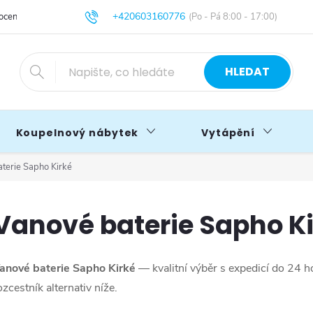
+420603160776
cení obchodu
Obchodní podmínky
Blog
info@primakoupelny.cz
HLEDAT
Koupelnový nábytek
Vytápění
terie Sapho Kirké
Vanové baterie Sapho K
anové baterie Sapho Kirké
— kvalitní výběr s expedicí do 24 
ozcestník alternativ níže.