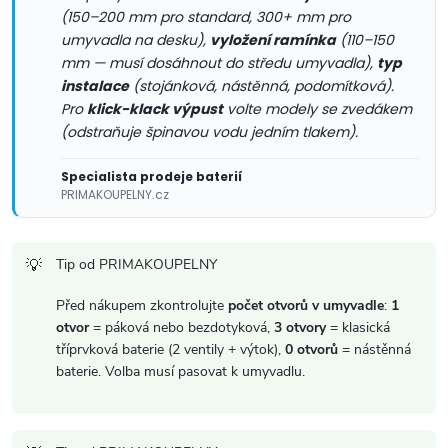
v
(150–200 mm pro standard, 300+ mm pro
k
umyvadla na desku),
vyložení ramínka
(110–150
mm — musí dosáhnout do středu umyvadla),
typ
y
instalace
(stojánková, nástěnná, podomítková).
Pro
klick-klack výpust
volte modely se zvedákem
v
(odstraňuje špinavou vodu jedním tlakem).
ý
Specialista prodeje baterií
p
PRIMAKOUPELNY.cz
i
Tip od PRIMAKOUPELNY
s
Před nákupem zkontrolujte
počet otvorů v umyvadle
:
1
u
otvor
= páková nebo bezdotyková,
3 otvory
= klasická
tříprvková baterie (2 ventily + výtok),
0 otvorů
= nástěnná
baterie. Volba musí pasovat k umyvadlu.