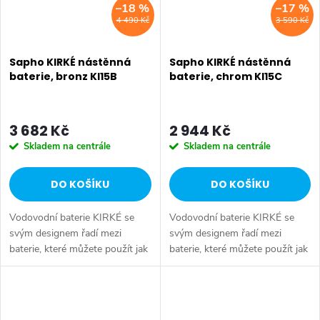
–18 %
–17 %
4 490 Kč
3 590 Kč
Sapho KIRKÉ nástěnná
Sapho KIRKÉ nástěnná
baterie, bronz KI15B
baterie, chrom KI15C
3 682 Kč
2 944 Kč
Skladem na centrále
Skladem na centrále
DO KOŠÍKU
DO KOŠÍKU
Vodovodní baterie KIRKÉ se
Vodovodní baterie KIRKÉ se
svým designem řadí mezi
svým designem řadí mezi
baterie, které můžete použít jak
baterie, které můžete použít jak
v koupelně moderní, tak i v
v koupelně moderní, tak i v
koupelně zařízené v retro stylu.
koupelně zařízené v retro stylu.
Oproti kohoutkovým retro...
Oproti kohoutkovým retro...