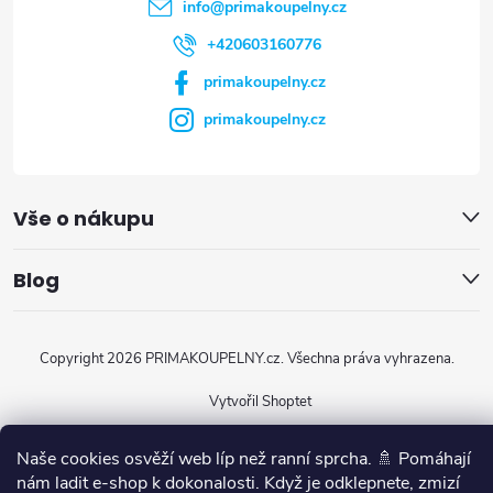
info
@
primakoupelny.cz
í
+420603160776
primakoupelny.cz
primakoupelny.cz
Vše o nákupu
Blog
Copyright 2026
PRIMAKOUPELNY.cz
. Všechna práva vyhrazena.
Vytvořil Shoptet
Naše cookies osvěží web líp než ranní sprcha. 🚿 Pomáhají
nám ladit e-shop k dokonalosti. Když je odklepnete, zmizí