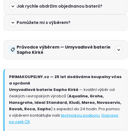
Jak rychle obdržím objednanou baterii?
Pomůžete mi s výběrem?
Průvodce výběrem — Umyvadlové baterie
Sapho Kirké
PRIMAKOUPELNY.cz — 25 let dodáváme koupelny včas
a správně
Umyvadlové baterie Sapho Kirké
— kvalitní výběr od
českých i evropských výrobců (
Aqualine, Grohe,
Hansgrohe, Ideal Standard, Kludi, Mereo, Novaservis,
Ravak, Roca, Sapho
) s expedicí do 24 hodin. Pro pomoc
s výběrem kontaktujte naši
technickou podporu
.
Doprava
po celé ČR
.