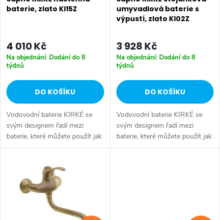
p
r
baterie, zlato KI15Z
umyvadlová baterie s
výpustí, zlato KI02Z
r
o
o
4 010 Kč
3 928 Kč
d
Na objednání: Dodání do 8
Na objednání: Dodání do 8
d
týdnů
týdnů
u
u
DO KOŠÍKU
DO KOŠÍKU
k
k
Vodovodní baterie KIRKÉ se
Vodovodní baterie KIRKÉ se
t
svým designem řadí mezi
svým designem řadí mezi
t
baterie, které můžete použít jak
baterie, které můžete použít jak
ů
v koupelně moderní, tak i v
v koupelně moderní, tak i v
ů
koupelně zařízené v retro stylu.
koupelně zařízené v retro stylu.
Oproti kohoutkovým retro...
Oproti kohoutkovým retro...