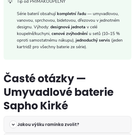
Tip od PRIMAKOUPELNY
Série baterií obsahují
kompletní řadu
— umyvadlovou,
vanovou, sprchovou, bidetovou, dřezovou v jednotném
designu. Výhody:
designová jednota
v celé
koupelně/kuchyni,
cenové zvýhodnění
u setů (10–15 %
oproti samostatnému nákupu),
jednoduchý servis
(jeden
kartridž pro všechny baterie ze série).
Časté otázky —
Umyvadlové baterie
Sapho Kirké
Jakou výšku ramínka zvolit?