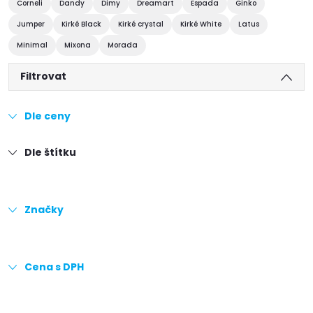
Corneli
Dandy
Dimy
Dreamart
Espada
Ginko
Jumper
Kirké Black
Kirké crystal
Kirké White
Latus
Minimal
Mixona
Morada
Filtrovat
Dle ceny
Dle štítku
Značky
Cena s DPH