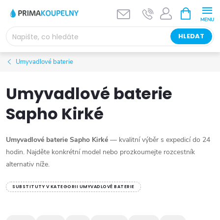
Přejít
NÁKUPNÍ
KOŠÍK
na
obsah
HLEDAT
Umyvadlové baterie
Umyvadlové baterie
Sapho Kirké
Umyvadlové baterie Sapho Kirké
— kvalitní výběr s expedicí do 24
hodin. Najděte konkrétní model nebo prozkoumejte rozcestník
alternativ níže.
SUBSTITUTY V KATEGORII UMYVADLOVÉ BATERIE