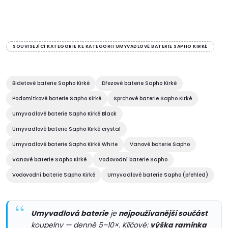
koupelně zařízené v retro stylu.
koupelně zařízené v retro stylu.
Oproti kohoutkovým retro...
Oproti kohoutkovým retro...
O
v
SOUVISEJÍCÍ KATEGORIE KE KATEGORII UMYVADLOVÉ BATERIE SAPHO KIRKÉ
l
á
Bidetové baterie Sapho Kirké
Dřezové baterie Sapho Kirké
Podomítkové baterie Sapho Kirké
Sprchové baterie Sapho Kirké
d
Umyvadlové baterie Sapho Kirké Black
a
Umyvadlové baterie Sapho Kirké crystal
c
Umyvadlové baterie Sapho Kirké White
Vanové baterie Sapho
Vanové baterie Sapho Kirké
Vodovodní baterie Sapho
í
Vodovodní baterie Sapho Kirké
Umyvadlové baterie Sapho (přehled)
p
r
Umyvadlová baterie
je
nejpoužívanější součást
koupelny — denně 5–10×. Klíčové:
výška ramínka