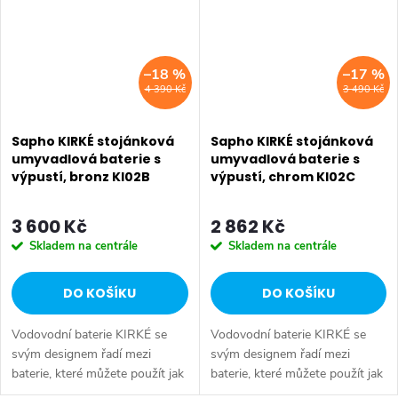
–18 %
–17 %
4 390 Kč
3 490 Kč
Sapho KIRKÉ stojánková
Sapho KIRKÉ stojánková
umyvadlová baterie s
umyvadlová baterie s
výpustí, bronz KI02B
výpustí, chrom KI02C
3 600 Kč
2 862 Kč
Skladem na centrále
Skladem na centrále
DO KOŠÍKU
DO KOŠÍKU
Vodovodní baterie KIRKÉ se
Vodovodní baterie KIRKÉ se
svým designem řadí mezi
svým designem řadí mezi
baterie, které můžete použít jak
baterie, které můžete použít jak
v koupelně moderní, tak i v
v koupelně moderní, tak i v