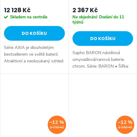
12 128 Kč
2 367 Kč
Skladem na centrále
Na objednání: Dodání do 11
týdnů
DO KOŠÍKU
DO KOŠÍKU
Série AXIA je dlouholetým
Sapho BARON nástěnná
bestsellerem ve světě baterií.
umyvadlová/vanová baterie,
Atraktivní a neokoukaný vzhled
chrom. Série: BARON • Šířka:
kohoutků ve tvaru křížků je
182 mm • Výška: 162 mm •
originálním doplňkem do
Hloubka: 338 mm • Barva:
koupelny. Série: AXIA • Barva:
Chrom • Materiál: Mosaz • Tvar:
Chrom...
Kruhové •...
–12 %
–12 %
2 790 Kč
2 390 Kč