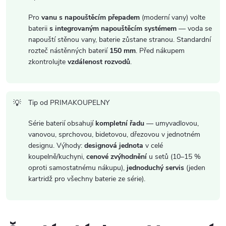
Pro
vanu s napouštěcím přepadem
(moderní vany) volte
baterii
s integrovaným napouštěcím systémem
— voda se
napouští stěnou vany, baterie zůstane stranou. Standardní
rozteč nástěnných baterií
150 mm
. Před nákupem
zkontrolujte
vzdálenost rozvodů
.
Tip od PRIMAKOUPELNY
Série baterií obsahují
kompletní řadu
— umyvadlovou,
vanovou, sprchovou, bidetovou, dřezovou v jednotném
designu. Výhody:
designová jednota
v celé
koupelně/kuchyni,
cenové zvýhodnění
u setů (10–15 %
oproti samostatnému nákupu),
jednoduchý servis
(jeden
kartridž pro všechny baterie ze série).