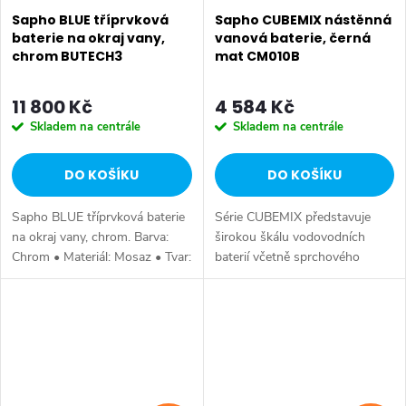
Sapho BLUE tříprvková
Sapho CUBEMIX nástěnná
baterie na okraj vany,
vanová baterie, černá
chrom BUTECH3
mat CM010B
11 800 Kč
4 584 Kč
Skladem na centrále
Skladem na centrále
DO KOŠÍKU
DO KOŠÍKU
Sapho BLUE tříprvková baterie
Série CUBEMIX představuje
na okraj vany, chrom. Barva:
širokou škálu vodovodních
Chrom • Materiál: Mosaz • Tvar:
baterií včetně sprchového
Kruhové • Instalace: Na okraj
systému s ruční a hlavovou
vany • Ovládání: Páka • Záruka:
sprchou. Dokonalý balanc mezi
6 let.
hranatým designem a
funkčností. Série:...