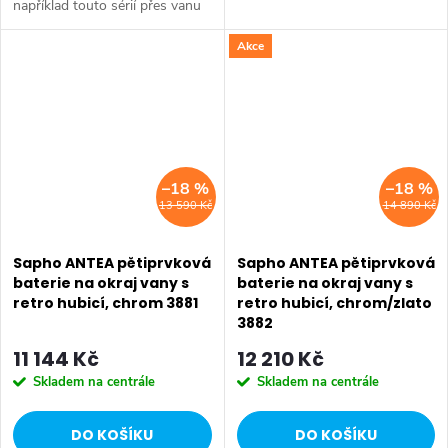
například touto sérií přes vanu
Retro, doplňky Diamond až po
Retro, doplňky Diamond až po
keramiku Retro nebo Classic.
Akce
keramiku Retro nebo Classic.
Dojem starší patiny může...
Dojem starší patiny může...
–18 %
–18 %
13 590 Kč
14 890 Kč
Sapho ANTEA pětiprvková
Sapho ANTEA pětiprvková
baterie na okraj vany s
baterie na okraj vany s
retro hubicí, chrom 3881
retro hubicí, chrom/zlato
3882
11 144 Kč
12 210 Kč
Skladem na centrále
Skladem na centrále
DO KOŠÍKU
DO KOŠÍKU