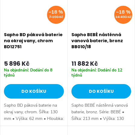
–18 %
–18 %
7 190 Kč
14 490 Kč
Sapho BD páková baterie
Sapho BEBÉ nástěnná
na okraj vany, chrom
vanová baterie, bronz
BD12751
BB010/18
5 896 Kč
11 882 Kč
Na objednání: Dodání do 8
Na objednání: Dodání do 12
týdnů
týdnů
DO KOŠÍKU
DO KOŠÍKU
Sapho BD páková baterie na
Sapho BEBÉ nástěnná vanová
okraj vany, chrom. Šířka: 130
baterie, bronz. Série: BEBÉ •
mm • Výška: 62 mm • Hloubka:
Šířka: 213 mm • Výška: 130
70 mm • Barva: Chrom •
mm • Hloubka: 196 mm •
Materiál: Mosaz • Tvar: Kruhové
Barva: Bronz • Materiál: Mosaz