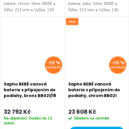
baterie, chrom. Série: BEBÉ •
baterie, zlato. Série: BEBÉ •
Šířka: 213 mm • Výška: 130
Šířka: 213 mm • Výška: 130
mm • Hloubka: 196 mm •
mm • Hloubka: 196 mm •
Akce
Barva: Chrom • Materiál: Mosaz
Barva: Zlato • Materiál: Mosaz •
• Tvar: Design • Instalace:
Tvar: Design • Instalace:
Nástěnná...
Nástěnná...
–18 %
–18 %
39 990 Kč
28 790 Kč
Sapho BEBÉ vanová
Sapho BEBÉ vanová
baterie s připojením do
baterie s připojením do
podlahy, bronz BB021/18
podlahy, chrom BB021
32 792 Kč
23 608 Kč
Na objednání: Dodání do 12
Skladem na centrále
týdnů