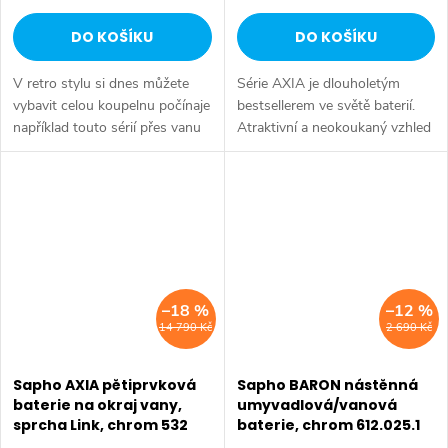
DO KOŠÍKU
DO KOŠÍKU
V retro stylu si dnes můžete
Série AXIA je dlouholetým
vybavit celou koupelnu počínaje
bestsellerem ve světě baterií.
například touto sérií přes vanu
Atraktivní a neokoukaný vzhled
Retro, doplňky Diamond až po
kohoutků ve tvaru křížků je
keramiku Retro nebo Classic.
originálním doplňkem do
Dojem starší patiny může...
koupelny. Série: AXIA • Barva:
Chrom...
–18 %
–12 %
14 790 Kč
2 690 Kč
Sapho AXIA pětiprvková
Sapho BARON nástěnná
baterie na okraj vany,
umyvadlová/vanová
sprcha Link, chrom 532
baterie, chrom 612.025.1