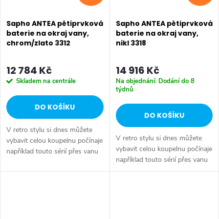
Sapho ANTEA pětiprvková
Sapho ANTEA pětiprvková
baterie na okraj vany,
baterie na okraj vany,
chrom/zlato 3312
nikl 3318
12 784 Kč
14 916 Kč
Skladem na centrále
Na objednání: Dodání do 8
týdnů
DO KOŠÍKU
DO KOŠÍKU
V retro stylu si dnes můžete
V retro stylu si dnes můžete
vybavit celou koupelnu počínaje
vybavit celou koupelnu počínaje
například touto sérií přes vanu
například touto sérií přes vanu
Retro, doplňky Diamond až po
Retro, doplňky Diamond až po
keramiku Retro nebo Classic.
keramiku Retro nebo Classic.
Dojem starší patiny může...
Dojem starší patiny může...