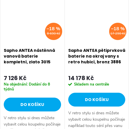
–18 %
–18 %
8 690 Kč
17 290 Kč
Sapho ANTEA nástěnná
Sapho ANTEA pětiprvková
vanová baterie
baterie na okraj vany s
kompletní, zlato 3015
retro hubicí, bronz 3886
7 126 Kč
14 178 Kč
Na objednání: Dodání do 8
Skladem na centrále
týdnů
DO KOŠÍKU
DO KOŠÍKU
V retro stylu si dnes můžete
V retro stylu si dnes můžete
vybavit celou koupelnu počínaje
vybavit celou koupelnu počínaje
například touto sérií přes vanu