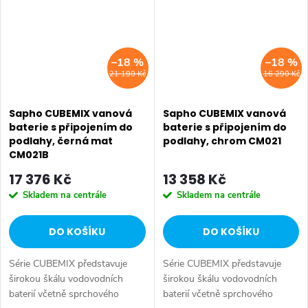
–18 %
–18 %
21 190 Kč
16 290 Kč
Sapho CUBEMIX vanová
Sapho CUBEMIX vanová
baterie s připojením do
baterie s připojením do
podlahy, černá mat
podlahy, chrom CM021
CM021B
17 376 Kč
13 358 Kč
Skladem na centrále
Skladem na centrále
DO KOŠÍKU
DO KOŠÍKU
Série CUBEMIX představuje
Série CUBEMIX představuje
širokou škálu vodovodních
širokou škálu vodovodních
baterií včetně sprchového
baterií včetně sprchového