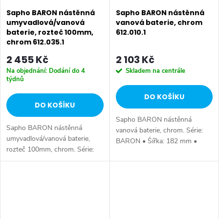
Sapho BARON nástěnná
Sapho BARON nástěnná
umyvadlová/vanová
vanová baterie, chrom
baterie, rozteč 100mm,
612.010.1
chrom 612.035.1
2 455 Kč
2 103 Kč
Na objednání: Dodání do 4
Skladem na centrále
týdnů
DO KOŠÍKU
DO KOŠÍKU
Sapho BARON nástěnná
Sapho BARON nástěnná
vanová baterie, chrom. Série:
umyvadlová/vanová baterie,
BARON • Šířka: 182 mm •
rozteč 100mm, chrom. Série:
Hloubka: 163 mm • Barva:
BARON • Šířka: 132 mm •
Chrom • Materiál: Mosaz • Tvar:
Výška: 162 mm • Hloubka: 338
Kruhové • Instalace: Nástěnná
mm • Barva: Chrom • Materiál:
150 mm •...
Mosaz • Tvar:...