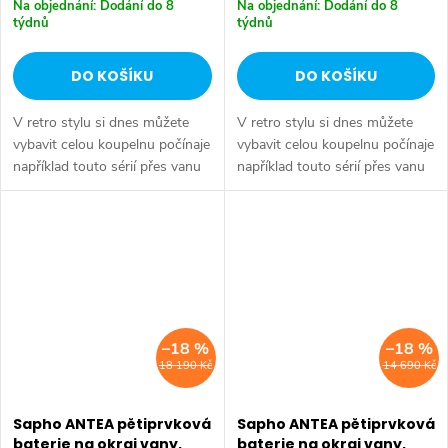
Na objednání: Dodání do 8
Na objednání: Dodání do 8
týdnů
týdnů
DO KOŠÍKU
DO KOŠÍKU
V retro stylu si dnes můžete
V retro stylu si dnes můžete
vybavit celou koupelnu počínaje
vybavit celou koupelnu počínaje
například touto sérií přes vanu
například touto sérií přes vanu
Retro, doplňky Diamond až po
Retro, doplňky Diamond až po
keramiku Retro nebo Classic.
keramiku Retro nebo Classic.
Dojem starší patiny může...
Dojem starší patiny může...
–18 %
–18 %
18 190 Kč
14 690 Kč
Sapho ANTEA pětiprvková
Sapho ANTEA pětiprvková
baterie na okraj vany,
baterie na okraj vany,