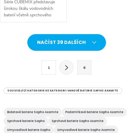
Série CUBEMIX představuje
širokou škálu vodovodních
baterií včetně sprchového
systému s ruční a hlavovou
sprchou. Dokonalý balanc mezi
hranatým designem a
O
funkčností. Série:...
NAČÍST 39 DALŠÍCH
v
l
S
1
6
t
á
r
d
á
SOUVISEJÍCÍ KATEGORIE KE KATEGORII VANOVÉ BATERIE SAPHO AXAMITE
a
n
k
c
o
Bidetové baterie Sapho Axamite
Podomítkové baterie Sapho Axamite
í
v
Sprchové baterie Sapho
Sprchové baterie Sapho Axamite
á
Umyvadlové baterie Sapho
Umyvadlové baterie Sapho Axamite