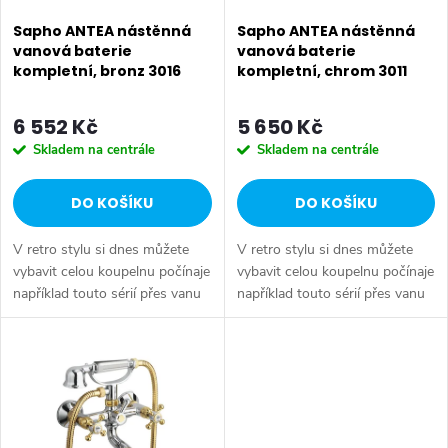
p
p
Sapho ANTEA nástěnná
Sapho ANTEA nástěnná
r
vanová baterie
vanová baterie
kompletní, bronz 3016
kompletní, chrom 3011
r
o
o
6 552 Kč
5 650 Kč
d
Skladem na centrále
Skladem na centrále
d
u
DO KOŠÍKU
DO KOŠÍKU
u
k
V retro stylu si dnes můžete
V retro stylu si dnes můžete
k
t
vybavit celou koupelnu počínaje
vybavit celou koupelnu počínaje
například touto sérií přes vanu
například touto sérií přes vanu
t
Retro, doplňky Diamond až po
Retro, doplňky Diamond až po
ů
keramiku Retro nebo Classic.
keramiku Retro nebo Classic.
ů
Dojem starší patiny může...
Dojem starší patiny může...