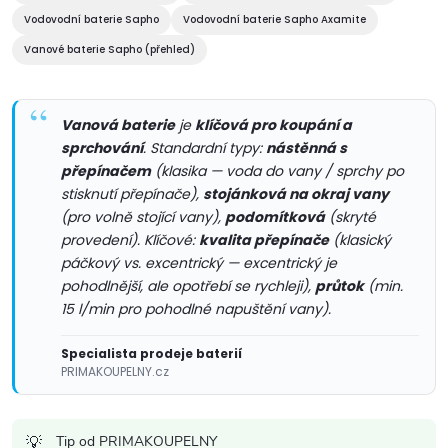
p
n
Vodovodní baterie Sapho
Vodovodní baterie Sapho Axamite
r
í
Vanové baterie Sapho (přehled)
v
k
Vanová baterie
je
klíčová pro koupání a
sprchování
. Standardní typy:
nástěnná s
y
přepínačem
(klasika — voda do vany / sprchy po
v
stisknutí přepínače),
stojánková na okraj vany
(pro volně stojící vany),
podomítková
(skryté
ý
provedení). Klíčové:
kvalita přepínače
(klasický
páčkový vs. excentrický — excentrický je
p
pohodlnější, ale opotřebí se rychleji),
průtok
(min.
15 l/min pro pohodlné napuštění vany).
i
s
Specialista prodeje baterií
PRIMAKOUPELNY.cz
u
Tip od PRIMAKOUPELNY