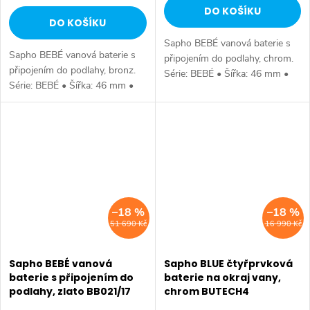
DO KOŠÍKU
DO KOŠÍKU
Sapho BEBÉ vanová baterie s
Sapho BEBÉ vanová baterie s
připojením do podlahy, chrom.
připojením do podlahy, bronz.
Série: BEBÉ • Šířka: 46 mm •
Série: BEBÉ • Šířka: 46 mm •
Výška: 1068 mm • Hloubka:
Výška: 1068 mm • Hloubka:
187 mm • Barva: Chrom •
187 mm • Barva: Bronz •
Materiál: Mosaz • Tvar: Design
Materiál: Mosaz • Tvar: Design
•...
•...
–18 %
–18 %
51 690 Kč
16 990 Kč
Sapho BEBÉ vanová
Sapho BLUE čtyřprvková
baterie s připojením do
baterie na okraj vany,
podlahy, zlato BB021/17
chrom BUTECH4