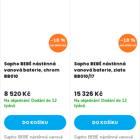
• Instalace: Na okraj vany •...
• Tvar: Design • Instalace:
Nástěnná...
–18 %
–18 %
10 390 Kč
18 690 Kč
Sapho BEBÉ nástěnná
Sapho BEBÉ nástěnná
vanová baterie, chrom
vanová baterie, zlato
BB010
BB010/17
8 520 Kč
15 326 Kč
Na objednání: Dodání do 12
Na objednání: Dodání do 12
týdnů
týdnů
DO KOŠÍKU
DO KOŠÍKU
Sapho BEBÉ nástěnná vanová
Sapho BEBÉ nástěnná vanová