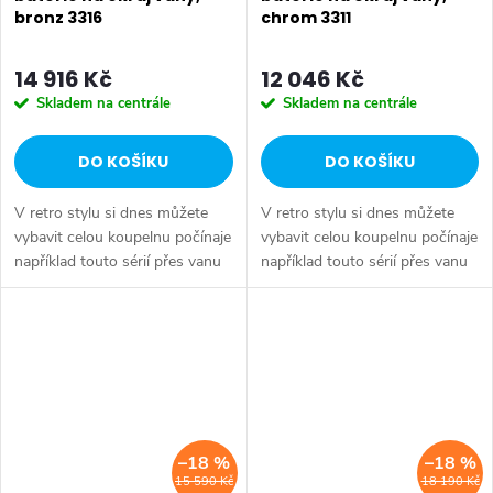
bronz 3316
chrom 3311
14 916 Kč
12 046 Kč
Skladem na centrále
Skladem na centrále
DO KOŠÍKU
DO KOŠÍKU
V retro stylu si dnes můžete
V retro stylu si dnes můžete
vybavit celou koupelnu počínaje
vybavit celou koupelnu počínaje
například touto sérií přes vanu
například touto sérií přes vanu
Retro, doplňky Diamond až po
Retro, doplňky Diamond až po
keramiku Retro nebo Classic.
keramiku Retro nebo Classic.
Dojem starší patiny může...
Dojem starší patiny může...
–18 %
–18 %
15 590 Kč
18 190 Kč