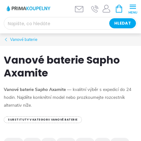
Přejít
NÁKUPNÍ
KOŠÍK
na
obsah
HLEDAT
Vanové baterie
Vanové baterie Sapho
Axamite
Vanové baterie Sapho Axamite
— kvalitní výběr s expedicí do 24
hodin. Najděte konkrétní model nebo prozkoumejte rozcestník
alternativ níže.
SUBSTITUTY V KATEGORII VANOVÉ BATERIE