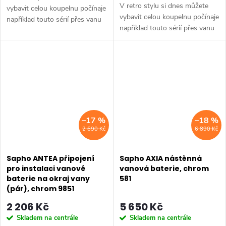
V retro stylu si dnes můžete
vybavit celou koupelnu počínaje
vybavit celou koupelnu počínaje
například touto sérií přes vanu
například touto sérií přes vanu
Retro, doplňky Diamond až po
Retro, doplňky Diamond až po
keramiku Retro nebo Classic.
keramiku Retro nebo Classic.
Dojem starší patiny může...
Dojem starší patiny může...
–17 %
–18 %
2 690 Kč
6 890 Kč
Sapho ANTEA připojení
Sapho AXIA nástěnná
pro instalaci vanové
vanová baterie, chrom
baterie na okraj vany
581
(pár), chrom 9851
2 206 Kč
5 650 Kč
Skladem na centrále
Skladem na centrále