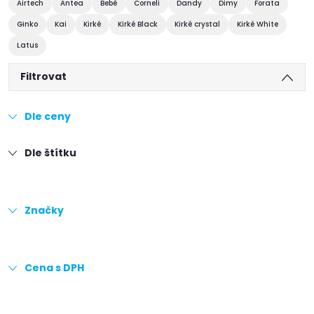
Airtech
Antea
Bebé
Corneli
Dandy
Dimy
Forata
Ginko
Kai
Kirké
Kirké Black
Kirké crystal
Kirké White
Latus
Filtrovat
Dle ceny
Dle štítku
Značky
Cena s DPH