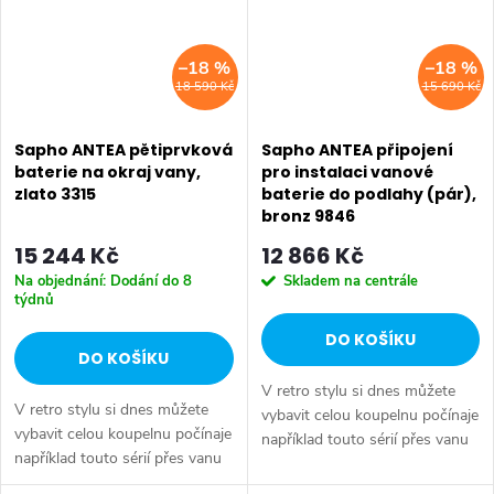
–18 %
–18 %
18 590 Kč
15 690 Kč
Sapho ANTEA pětiprvková
Sapho ANTEA připojení
baterie na okraj vany,
pro instalaci vanové
zlato 3315
baterie do podlahy (pár),
bronz 9846
15 244 Kč
12 866 Kč
Na objednání: Dodání do 8
Skladem na centrále
týdnů
DO KOŠÍKU
DO KOŠÍKU
V retro stylu si dnes můžete
V retro stylu si dnes můžete
vybavit celou koupelnu počínaje
vybavit celou koupelnu počínaje
například touto sérií přes vanu
například touto sérií přes vanu
Retro, doplňky Diamond až po
Retro, doplňky Diamond až po
keramiku Retro nebo Classic.