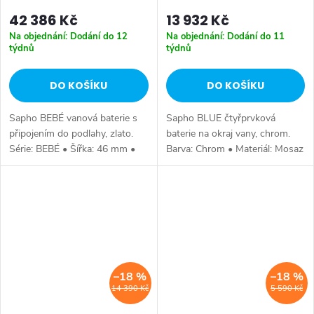
42 386 Kč
13 932 Kč
Na objednání: Dodání do 12
Na objednání: Dodání do 11
týdnů
týdnů
DO KOŠÍKU
DO KOŠÍKU
Sapho BEBÉ vanová baterie s
Sapho BLUE čtyřprvková
připojením do podlahy, zlato.
baterie na okraj vany, chrom.
Série: BEBÉ • Šířka: 46 mm •
Barva: Chrom • Materiál: Mosaz
Výška: 1068 mm • Hloubka:
• Tvar: Kruhové • Instalace: Na
187 mm • Barva: Zlato •
okraj vany • Ovládání: Páka •
Materiál: Mosaz • Tvar: Design
Záruka: 6 let.
•...
–18 %
–18 %
14 390 Kč
5 590 Kč