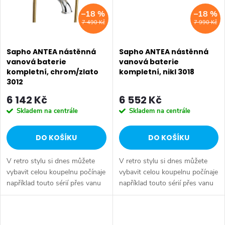
–18 %
–18 %
7 490 Kč
7 990 Kč
Sapho ANTEA nástěnná
Sapho ANTEA nástěnná
vanová baterie
vanová baterie
kompletní, chrom/zlato
kompletní, nikl 3018
3012
6 142 Kč
6 552 Kč
Skladem na centrále
Skladem na centrále
DO KOŠÍKU
DO KOŠÍKU
V retro stylu si dnes můžete
V retro stylu si dnes můžete
vybavit celou koupelnu počínaje
vybavit celou koupelnu počínaje
například touto sérií přes vanu
například touto sérií přes vanu
Retro, doplňky Diamond až po
Retro, doplňky Diamond až po
keramiku Retro nebo Classic.
keramiku Retro nebo Classic.
Dojem starší patiny může...
Dojem starší patiny může...