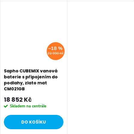
systému s ruční a hlavovou
systému s ruční a hlavovou
sprchou. Dokonalý balanc mezi
sprchou. Dokonalý balanc mezi
hranatým designem a
hranatým designem a
funkčností. Série:...
funkčností. Série:...
–18 %
22 990 Kč
Sapho CUBEMIX vanová
baterie s připojením do
podlahy, zlato mat
CM021GB
18 852 Kč
Skladem na centrále
DO KOŠÍKU