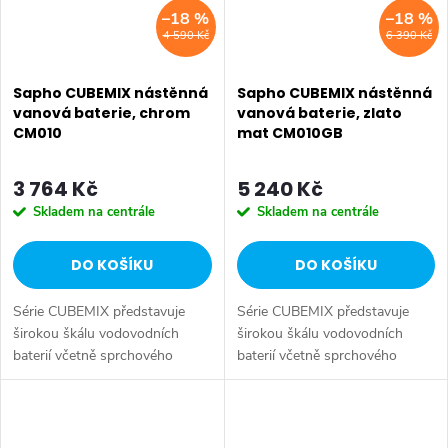
–18 %
–18 %
4 590 Kč
6 390 Kč
Sapho CUBEMIX nástěnná
Sapho CUBEMIX nástěnná
vanová baterie, chrom
vanová baterie, zlato
CM010
mat CM010GB
3 764 Kč
5 240 Kč
Skladem na centrále
Skladem na centrále
DO KOŠÍKU
DO KOŠÍKU
Série CUBEMIX představuje
Série CUBEMIX představuje
širokou škálu vodovodních
širokou škálu vodovodních
baterií včetně sprchového
baterií včetně sprchového
systému s ruční a hlavovou
systému s ruční a hlavovou
sprchou. Dokonalý balanc mezi
sprchou. Dokonalý balanc mezi
hranatým designem a
hranatým designem a
funkčností. Série:...
funkčností. Série:...