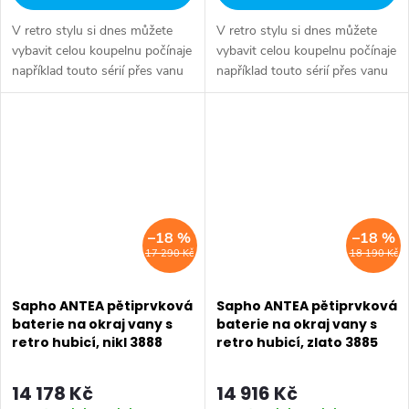
V retro stylu si dnes můžete
V retro stylu si dnes můžete
vybavit celou koupelnu počínaje
vybavit celou koupelnu počínaje
například touto sérií přes vanu
například touto sérií přes vanu
Retro, doplňky Diamond až po
Retro, doplňky Diamond až po
keramiku Retro nebo Classic.
keramiku Retro nebo Classic.
Dojem starší patiny může...
Dojem starší patiny může...
–18 %
–18 %
17 290 Kč
18 190 Kč
Sapho ANTEA pětiprvková
Sapho ANTEA pětiprvková
baterie na okraj vany s
baterie na okraj vany s
retro hubicí, nikl 3888
retro hubicí, zlato 3885
14 178 Kč
14 916 Kč