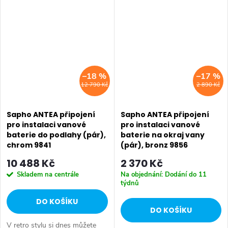
keramiku Retro nebo Classic.
Dojem starší patiny může...
Dojem starší patiny může...
–18 %
–17 %
12 790 Kč
2 890 Kč
Sapho ANTEA připojení
Sapho ANTEA připojení
pro instalaci vanové
pro instalaci vanové
baterie do podlahy (pár),
baterie na okraj vany
chrom 9841
(pár), bronz 9856
10 488 Kč
2 370 Kč
Skladem na centrále
Na objednání: Dodání do 11
týdnů
DO KOŠÍKU
DO KOŠÍKU
V retro stylu si dnes můžete