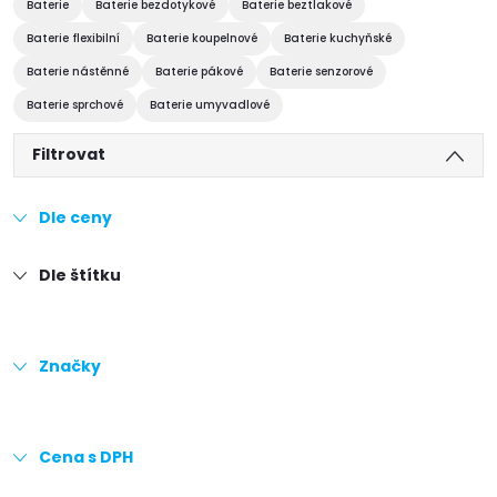
Baterie
Baterie bezdotykové
Baterie beztlakové
Baterie flexibilní
Baterie koupelnové
Baterie kuchyňské
Baterie nástěnné
Baterie pákové
Baterie senzorové
Baterie sprchové
Baterie umyvadlové
Filtrovat
Dle ceny
Dle štítku
Značky
Cena s DPH