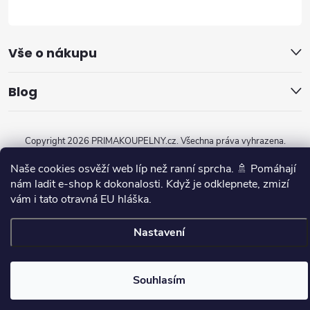
Vše o nákupu
Blog
Copyright 2026
PRIMAKOUPELNY.cz
. Všechna práva vyhrazena.
Naše cookies osvěží web líp než ranní sprcha. 🚿 Pomáhají
Vytvořil Shoptet
nám ladit e-shop k dokonalosti. Když je odklepnete, zmizí
vám i tato otravná EU hláška.
Nastavení
Souhlasím