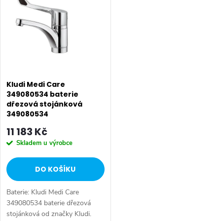
ý
Nejprodávanější
e
p
Abecedně
n
i
í
s
p
p
Kludi Medi Care
r
349080534 baterie
dřezová stojánková
r
o
349080534
o
11 183 Kč
d
Skladem u výrobce
d
u
DO KOŠÍKU
u
k
Baterie: Kludi Medi Care
k
t
349080534 baterie dřezová
stojánková od značky Kludi.