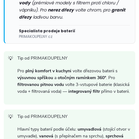
v
vody
(prémiové modely s filtrem proti chloru /
vápníku). Pro
nerez dřezy
volte chrom, pro
granit
k
dřezy
ladivou barvu.
y
Specialista prodeje baterií
PRIMAKOUPELNY.cz
v
ý
Tip od PRIMAKOUPELNY
p
Pro
plný komfort v kuchyni
volte dřezovou baterii s
i
výsuvnou spřškou
a
otočným ramínkem 360°
. Pro
filtrovanou pitnou vodu
volte 3-vstupové baterie (klasická
s
voda + filtrovaná voda) —
integrovaný filtr
přímo v baterii.
u
Tip od PRIMAKOUPELNY
Hlavní typy baterií podle účelu:
umyvadlová
(stojící otvor v
umyvadle),
vanová
(s přepínačem na sprchu),
sprchová