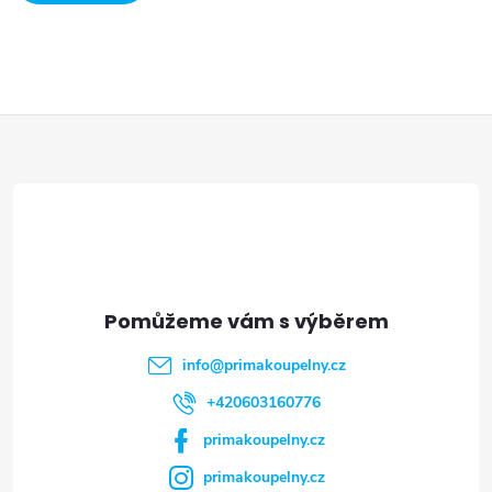
VÍCE
Z
á
p
a
t
info
@
primakoupelny.cz
í
+420603160776
primakoupelny.cz
primakoupelny.cz