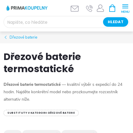
Přejít
NÁKUPNÍ
KOŠÍK
na
obsah
HLEDAT
Dřezové baterie
Dřezové baterie
termostatické
Dřezové baterie termostatické
— kvalitní výběr s expedicí do 24
hodin. Najděte konkrétní model nebo prozkoumejte rozcestník
alternativ níže.
SUBSTITUTY V KATEGORII DŘEZOVÉ BATERIE