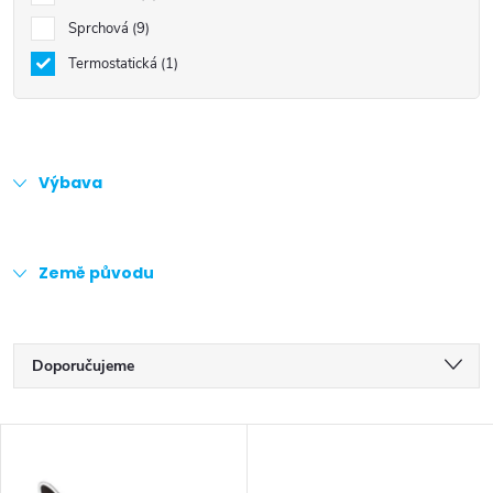
Sprchová
9
Termostatická
1
Výbava
Země původu
Ř
Doporučujeme
a
Nejlevnější
V
z
Nejdražší