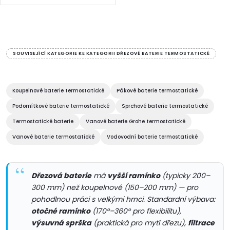
t
Série: Medi Care. Typ baterie:
ů
Dřezová baterie, páková baterie,
ů
termostatická baterie. Barva:...
O
v
SOUVISEJÍCÍ KATEGORIE KE KATEGORII DŘEZOVÉ BATERIE TERMOSTATICKÉ
l
á
Koupelnové baterie termostatické
Pákové baterie termostatické
Podomítkové baterie termostatické
Sprchové baterie termostatické
d
Termostatické baterie
Vanové baterie Grohe termostatické
a
Vanové baterie termostatické
Vodovodní baterie termostatické
c
í
Dřezová baterie
má
vyšší ramínko
(typicky 200–
300 mm) než koupelnové (150–200 mm) — pro
p
pohodlnou práci s velkými hrnci. Standardní výbava:
otočné ramínko
(170°–360° pro flexibilitu),
r
výsuvná sprška
(praktická pro mytí dřezu),
filtrace