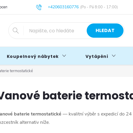
+420603160776
cení obchodu
Obchodní podmínky
Blog
info@primakoupelny.cz
HLEDAT
Koupelnový nábytek
Vytápění
terie termostatické
Vanové baterie termost
anové baterie termostatické
— kvalitní výběr s expedicí do 2
ozcestník alternativ níže.