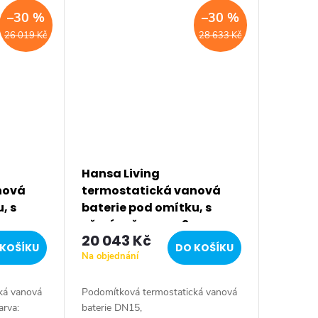
integrovanou regulací průtoku...
–30 %
–30 %
26 019 Kč
28 633 Kč
Hansa Living
nová
termostatická vanová
, s
baterie pod omítku, s
přepínačem pro 2
20 043 Kč
149562
výstupy, chrom 81149572
KOŠÍKU
DO KOŠÍKU
Na objednání
ká vanová
Podomítková termostatická vanová
arva:
baterie DN15,