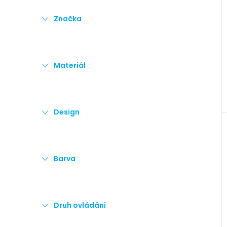
e
Značka
l
Materiál
Design
Barva
Druh ovládání