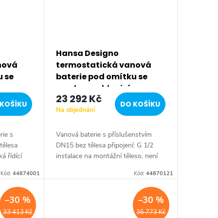
Hansa Designo
nová
termostatická vanová
u se
baterie pod omítku se
sprchovou hlavicí, s
23 292 Kč
nač pro
přepínačem pro 2
KOŠÍKU
DO KOŠÍKU
Na objednání
výstupy, chrom 44870121
rie s
Vanová baterie s příslušenstvím
tělesa
DN15 bez tělesa připojení: G 1/2
á řídící
instalace na montážní těleso, není
afo AP 230
součástí balení pro kompletní
Kód:
44874001
Kód:
44870121
tí: 12 V...
výrobek je třeba objednat 1
instalační...
–30 %
–30 %
33 413 Kč
36 773 Kč