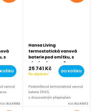
Hansa Living
nová
termostatická vanová
, s
baterie pod omítku, s
přepínačem pro 2
25 741 Kč
143562
výstupy, chrom 81143572
KOŠÍKU
DO KOŠÍKU
Na objednání
ká vanová
Podomítková termostatická vanová
arva:
baterie DN15,
n
s dvoucestným přepínačem
py, s
materiál: mosaz barevné provedení:
Kód:
81143562
Kód:
81143572
žství
chrom připojení. G 1/2 s