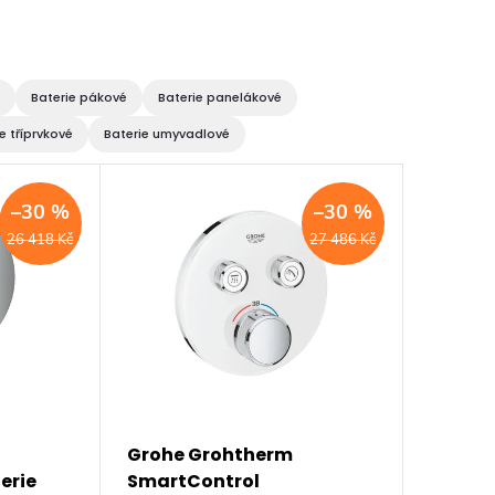
Baterie pákové
Baterie panelákové
e tříprvkové
Baterie umyvadlové
–30 %
–30 %
26 418 Kč
27 486 Kč
Grohe Grohtherm
erie
SmartControl