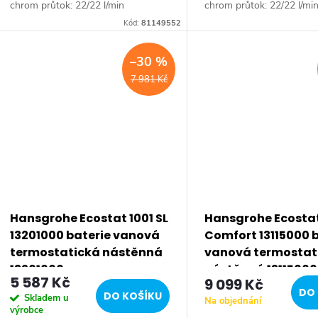
chrom průtok: 22/22 l/min
chrom průtok: 22/22 l/mi
(vana/sprcha) pro 2 výstupy, s
(vana/sprcha) pro 2 výstu
Kód:
81149552
regulací průtokového množství
regulací průtokového mno
instalace na...
instalace na...
–30 %
7 981 Kč
Hansgrohe Ecostat 1001 SL
Hansgrohe Ecosta
13201000 baterie vanová
Comfort 13115000 
termostatická nástěnná
vanová termostat
13201000
nástěnná 13115000
5 587 Kč
9 099 Kč
DO 
DO KOŠÍKU
Skladem u
Na objednání
výrobce