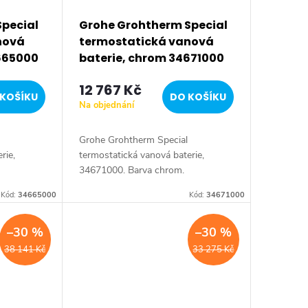
pecial
Grohe Grohtherm Special
nová
termostatická vanová
665000
baterie, chrom 34671000
12 767 Kč
KOŠÍKU
DO KOŠÍKU
Na objednání
Grohe Grohtherm Special
rie,
termostatická vanová baterie,
34671000. Barva chrom.
Kód:
34665000
Kód:
34671000
–30 %
–30 %
38 141 Kč
33 275 Kč