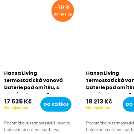
instalace na...
instalace na...
–30 %
25 051 Kč
Hansa Living
Hansa Living
termostatická vanová
termostatická va
baterie pod omítku, s
baterie pod omítku
přepínačem pro 2
přepínačem pro 2
17 535 Kč
18 213 Kč
výstupy, chrom 81149552
výstupy, chrom 81
DO KOŠÍKU
DO 
Na objednání
Na objednání
Podomítková termostatická vanová
Podomítková termostatic
baterie materiál: mosaz, barva:
baterie materiál: mosaz, b