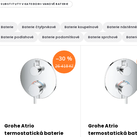
SUBSTITUTY V KATEGORII VANOVÉ BATERIE
Baterie
Baterie čtyřprvkové
Baterie koupelnové
Baterie nástěnné
Baterie podlahové
Baterie podomítkové
Baterie sprchové
Bateri
V
–30 %
ý
26 418 Kč
p
s
p
Grohe Atrio
Grohe Atrio
termostatická baterie
termostatická bat