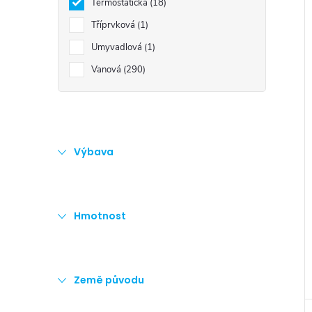
Termostatická
18
Tříprvková
1
Umyvadlová
1
Vanová
290
Výbava
Hmotnost
Země původu