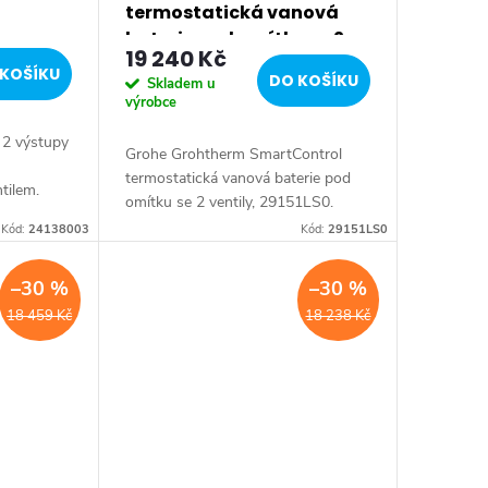
termostatická vanová
baterie pod omítku se 2
19 240 Kč
ventily, měsíční bílá
KOŠÍKU
DO KOŠÍKU
Skladem u
29151LS0
výrobce
 2 výstupy
Grohe Grohtherm SmartControl
termostatická vanová baterie pod
tilem.
omítku se 2 ventily, 29151LS0.
Barva měsíční bílá.
Kód:
24138003
Kód:
29151LS0
–30 %
–30 %
18 459 Kč
18 238 Kč