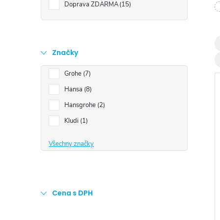
t
Doprava ZDARMA
15
r
a
Značky
Grohe
7
n
Hansa
8
n
Hansgrohe
2
Kludi
1
í
Všechny značky
i
p
a
Cena s DPH
n