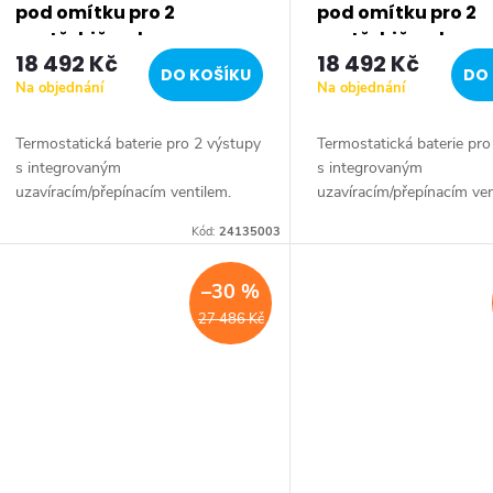
r
pod omítku pro 2
pod omítku pro 2
spotřebiče, chrom
spotřebiče, chrom
18 492 Kč
18 492 Kč
o
24135003
24138003
DO KOŠÍKU
DO 
Na objednání
Na objednání
d
Termostatická baterie pro 2 výstupy
Termostatická baterie pro
s integrovaným
s integrovaným
u
uzavíracím/přepínacím ventilem.
uzavíracím/přepínacím ven
Barva chrom.
Barva chrom.
k
Kód:
24135003
t
–30 %
27 486 Kč
ů