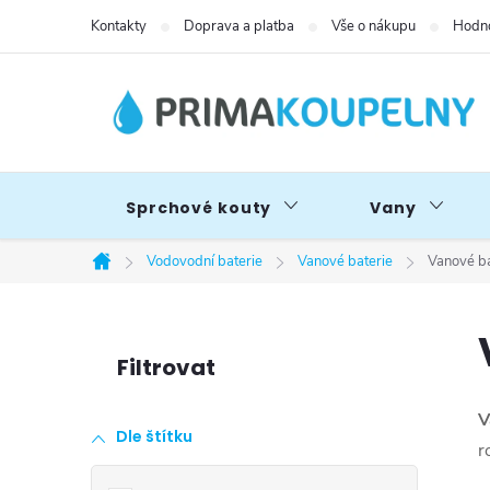
Přejít
Kontakty
Doprava a platba
Vše o nákupu
Hodno
na
obsah
Sprchové kouty
Vany
Vodovodní baterie
Vanové baterie
Vanové ba
Domů
P
o
V
Dle štítku
s
r