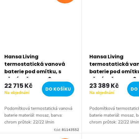
Hansa Living
Hansa Living
termostatická vanová
termostatická va
baterie pod omítku, s
baterie pod omítku
přepínačem pro 2
přepínačem pro 2
22 715 Kč
23 389 Kč
výstupy, chrom 81143552
výstupy, chrom 81
DO KOŠÍKU
DO 
Na objednání
Na objednání
Podomítková termostatická vanová
Podomítková termostatic
baterie materiál: mosaz, barva:
baterie materiál: mosaz, b
chrom průtok: 22/22 l/min
chrom průtok: 22/22 l/mi
(vana/sprcha) pro 2 výstupy, s
(vana/sprcha) pro 2 výstu
Kód:
81143552
regulací průtokového množství
regulací průtokového mno