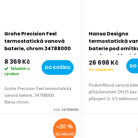
Grohe Precision Feel
Hansa Designo
termostatická vanová
termostatická va
baterie, chrom 34788000
baterie pod omítk
sprchovou hlavicí,
8 369 Kč
26 698 Kč
elektronický přepí
DO 
DO KOŠÍKU
Skladem u
Na objednání
2 výstupy, chrom
výrobce
44874001
Podomítková vanová bate
Grohe Precision Feel termostatická
příslušenstvím DN15 bez 
vanová baterie, 34788000.
připojení: G 1/2 elektronick
Barva chrom.
jednotka podomítkové tr
Kód:
34788000
V/50-60 Hz, provozní napě
–30 %
32 450 Kč