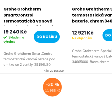
Grohe Grohtherm
Grohe Grohtherm S
SmartControl
termostatická va
termostatická vanová
baterie, chrom 34
baterie pod omítku se 2
19 240 Kč
12 921 Kč
ventily, měsíční bílá
DO 
DO KOŠÍKU
Skladem u
Na objednání
29156LS0
výrobce
Grohe Grohtherm Special
Grohe Grohtherm SmartControl
termostatická vanová bate
termostatická vanová baterie pod
34665000. Barva chrom.
omítku se 2 ventily, 29156LS0.
Barva měsíční bílá.
Kód:
29156LS0
–30 %
11 955 Kč