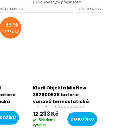
n
s dvoucestným přepínačem
py, s
materiál: mosaz barevné provedení:
Kód:
81149562
Kód:
81149572
žství
chrom připojení. G 1/2 s
integrovanou regulací průtoku...
–33 %
13 734 Kč
t
Kludi Objekta Mix New
baterie
352600538 baterie
ická
vanová termostatická
nástěnná 352600538
12 233 Kč
KOŠÍKU
DO KOŠÍKU
Skladem u
výrobce