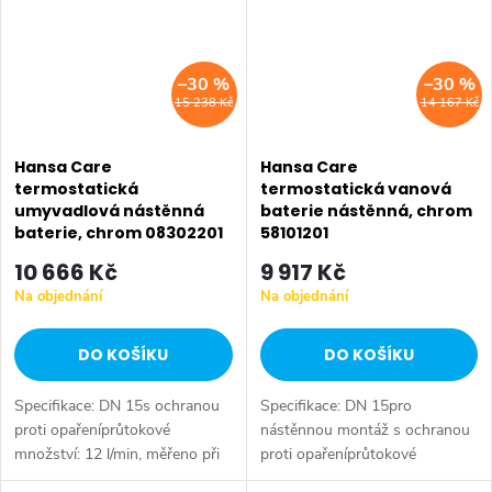
–30 %
–30 %
15 238 Kč
14 167 Kč
Hansa Care
Hansa Care
termostatická
termostatická vanová
umyvadlová nástěnná
baterie nástěnná, chrom
baterie, chrom 08302201
58101201
10 666 Kč
9 917 Kč
Na objednání
Na objednání
DO KOŠÍKU
DO KOŠÍKU
Specifikace: DN 15s ochranou
Specifikace: DN 15pro
proti opařeníprůtokové
nástěnnou montáž s ochranou
množství: 12 l/min, měřeno při
proti opařeníprůtokové
3 barech hydraulického tlak
množství: 22/19 l/min (výtok /