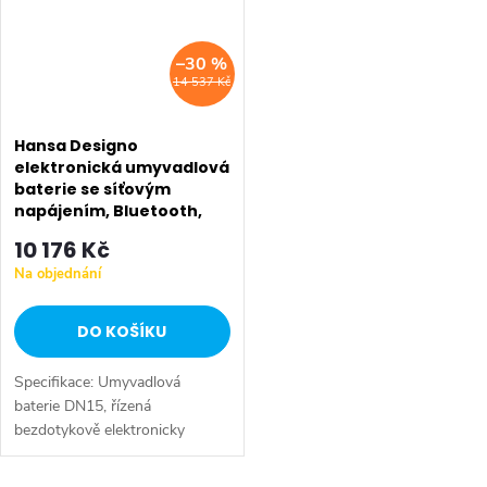
–30 %
14 537 Kč
Hansa Designo
elektronická umyvadlová
baterie se síťovým
napájením, Bluetooth,
chrom 51932211
10 176 Kč
Na objednání
DO KOŠÍKU
Specifikace: Umyvadlová
baterie DN15, řízená
bezdotykově elektronicky
výška: 139 mm délka výtoku:
100 mm materiál: mosaz