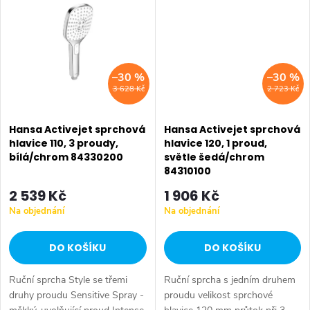
ochrana proti...
a sledovat...
–30 %
–30 %
3 628 Kč
2 723 Kč
Hansa Activejet sprchová
Hansa Activejet sprchová
hlavice 110, 3 proudy,
hlavice 120, 1 proud,
bílá/chrom 84330200
světle šedá/chrom
84310100
2 539 Kč
1 906 Kč
Na objednání
Na objednání
DO KOŠÍKU
DO KOŠÍKU
Ruční sprcha Style se třemi
Ruční sprcha s jedním druhem
druhy proudu Sensitive Spray -
proudu velikost sprchové