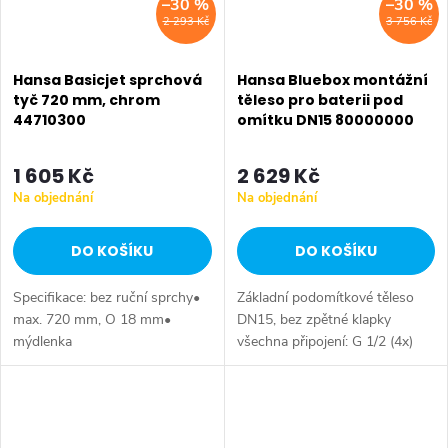
–30 %
–30 %
2 293 Kč
3 756 Kč
Hansa Basicjet sprchová
Hansa Bluebox montážní
tyč 720 mm, chrom
těleso pro baterii pod
44710300
omítku DN15 80000000
1 605 Kč
2 629 Kč
Na objednání
Na objednání
DO KOŠÍKU
DO KOŠÍKU
Specifikace: bez ruční sprchy•
Základní podomítkové těleso
max. 720 mm, O 18 mm•
DN15, bez zpětné klapky
mýdlenka
všechna připojení: G 1/2 (4x)
hloubka instalace: 75-105 mm
připojovací jednotka, materiál:
mosaz montážní box a...