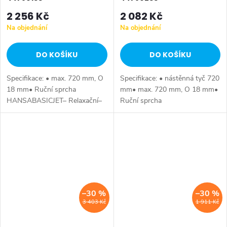
2 256 Kč
2 082 Kč
Na objednání
Na objednání
DO KOŠÍKU
DO KOŠÍKU
Specifikace: • max. 720 mm, O
Specifikace: • nástěnná tyč 720
18 mm• Ruční sprcha
mm• max. 720 mm, O 18 mm•
HANSABASICJET– Relaxační–
Ruční sprcha
Osvěžující– Eco - 9 l/min• O 95
HANSABASICJET– Relaxační–
mm• sprchová hadice, 1750
Osvěžující– Eco - 9 l/min• O 95
mm• mýdlenka
mm• sprchová hadice, 1750
mm
–30 %
–30 %
3 403 Kč
1 911 Kč