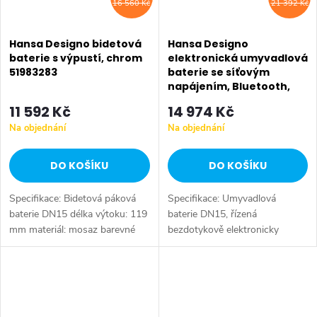
16 560 Kč
21 392 Kč
Hansa Designo bidetová
Hansa Designo
baterie s výpustí, chrom
elektronická umyvadlová
51983283
baterie se síťovým
napájením, Bluetooth,
chrom 51792221
11 592 Kč
14 974 Kč
Na objednání
Na objednání
DO KOŠÍKU
DO KOŠÍKU
Specifikace: Bidetová páková
Specifikace: Umyvadlová
baterie DN15 délka výtoku: 119
baterie DN15, řízená
mm materiál: mosaz barevné
bezdotykově elektronicky
provedení: chrom
výška: 196 mm délka výtoku:
138 mm materiál: mosaz
barevné provedení: chrom
napájení: 230 V/50-60...