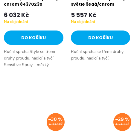
chrom 84370230
světle šedá/chrom
84370130
6 032 Kč
5 557 Kč
Na objednání
Na objednání
DO KOŠÍKU
DO KOŠÍKU
Ruční sprcha Style se třemi
Ruční sprcha se třemi druhy
druhy proudu, hadicí a tyčí
proudu, hadicí a tyčí.
Sensitive Spray - měkký,
uvolňující proud Intense Spray
- na denní použití, ideální na
mytí dlouhých vlasů Pulse...
–30 %
–29 %
4 037 Kč
4 248 Kč