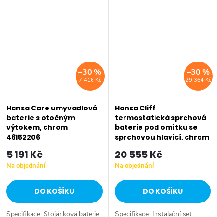
sprcha), měřeno při 3 barech
hydraulického tlaku
–30 %
–30 %
7 416 Kč
29 364 Kč
Hansa Care umyvadlová
Hansa Cliff
baterie s otočným
termostatická sprchová
výtokem, chrom
baterie pod omítku se
46152206
sprchovou hlavicí, chrom
50459501
5 191 Kč
20 555 Kč
Na objednání
Na objednání
DO KOŠÍKU
DO KOŠÍKU
Specifikace: Stojánková baterie
Specifikace: Instalační set