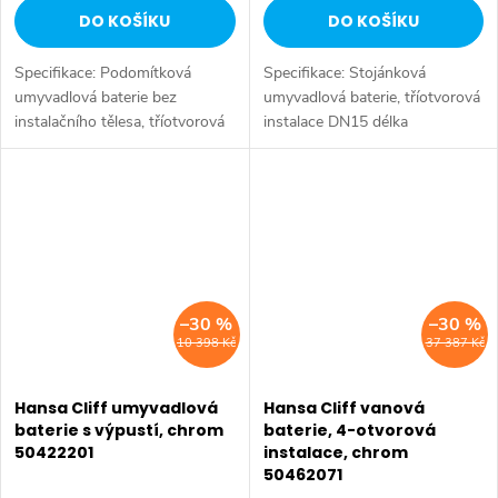
DO KOŠÍKU
DO KOŠÍKU
Specifikace: Podomítková
Specifikace: Stojánková
umyvadlová baterie bez
umyvadlová baterie, tříotvorová
instalačního tělesa, tříotvorová
instalace DN15 délka
DN15 délka výtoku: 155-210
výtoku: 160 mm materiál:
mm (je možné upravit) materiál:
mosaz barevné provedení:
mosaz barevné provedení:
chrom
chrom
–30 %
–30 %
10 398 Kč
37 387 Kč
Hansa Cliff umyvadlová
Hansa Cliff vanová
baterie s výpustí, chrom
baterie, 4-otvorová
50422201
instalace, chrom
50462071