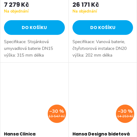
7 279 Kč
26 171 Kč
Na objednání
Na objednání
DO KOŠÍKU
DO KOŠÍKU
Specifikace: Stojánková
Specifikace: Vanová baterie,
umyvadlová baterie DN15
čtyřotvorová instalace DN20
výška: 315 mm délka
výška: 202 mm délka
výtoku: 160 mm materiál:
výtoku: 176 mm materiál:
mosaz barevné provedení:
mosaz barevné provedení:
chrom
chrom instalace na montážní
těleso do...
–30 %
–30 %
13 547 Kč
14 253 Kč
Hansa Clinica
Hansa Designo bidetová