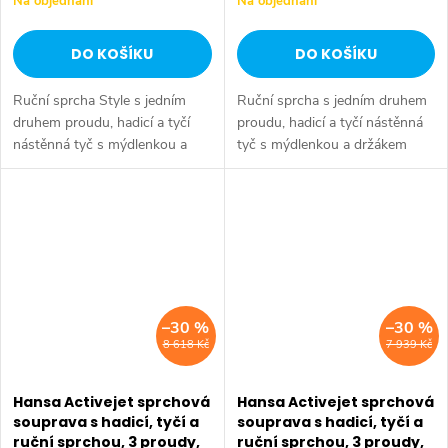
Na objednání
Na objednání
DO KOŠÍKU
DO KOŠÍKU
Ruční sprcha Style s jedním
Ruční sprcha s jedním druhem
druhem proudu, hadicí a tyčí
proudu, hadicí a tyčí nástěnná
nástěnná tyč s mýdlenkou a
tyč s mýdlenkou a držákem
držákem délka tyče max. 970
délka tyče max. 970 mm,
mm, průměr 22 mm velikost
průměr 22 mm velikost
sprchové hlavice 110x120 mm
sprchové hlavice 120 mm
průtok při...
průtok při 3 barech...
–30 %
–30 %
8 618 Kč
7 939 Kč
Hansa Activejet sprchová
Hansa Activejet sprchová
souprava s hadicí, tyčí a
souprava s hadicí, tyčí a
ruční sprchou, 3 proudy,
ruční sprchou, 3 proudy,