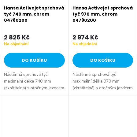
Hansa Activejet sprchová
Hansa Activejet sprchová
tyč 740 mm, chrom
tyč 970 mm, chrom
04780200
04790200
2 826 Kč
2 974 Kč
Na objednání
Na objednání
DO KOŠÍKU
DO KOŠÍKU
Nástěnná sprchová tyč
Nástěnná sprchová tyč
maximální délka 740 mm
maximální délka 970 mm
(zkrátitelná) s otočným jezdcem
(zkrátitelná) s otočným jezdcem
výškové nastavení -
výškové nastavení -
aretovatelné přestavitelný držák
aretovatelné přestavitelný držák
sprchy včetně připevňovací
sprchy včetně připevňovací
sady sprchová...
sady sprchová...