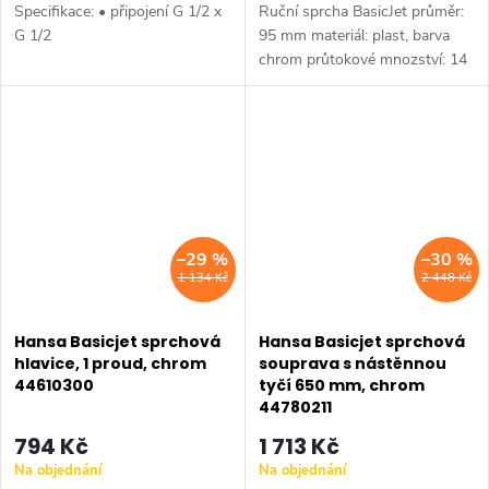
Specifikace: • připojení G 1/2 x
Ruční sprcha BasicJet průměr:
G 1/2
95 mm materiál: plast, barva
chrom průtokové mnozství: 14
l/min, (při 3 bar hydraulického
tlaku) 3 proudy: Relaxing,
Refreshing, EcoFlow...
–29 %
–30 %
1 134 Kč
2 448 Kč
Hansa Basicjet sprchová
Hansa Basicjet sprchová
hlavice, 1 proud, chrom
souprava s nástěnnou
44610300
tyčí 650 mm, chrom
44780211
794 Kč
1 713 Kč
Na objednání
Na objednání