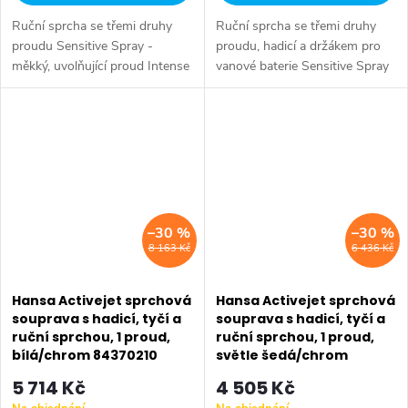
Ruční sprcha se třemi druhy
Ruční sprcha se třemi druhy
proudu Sensitive Spray -
proudu, hadicí a držákem pro
měkký, uvolňující proud Intense
vanové baterie Sensitive Spray
Spray - na denní použití, ideální
- měkký, uvolňující proud
na mytí dlouhých vlasů Pulse
Intense Spray - na denní
Spray - pulzující proud pro...
použití, ideální na mytí
dlouhých...
–30 %
–30 %
8 163 Kč
6 436 Kč
Hansa Activejet sprchová
Hansa Activejet sprchová
souprava s hadicí, tyčí a
souprava s hadicí, tyčí a
ruční sprchou, 1 proud,
ruční sprchou, 1 proud,
bílá/chrom 84370210
světle šedá/chrom
84370110
5 714 Kč
4 505 Kč