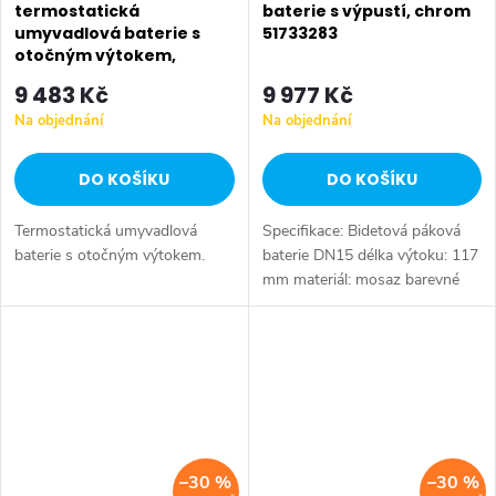
termostatická
baterie s výpustí, chrom
umyvadlová baterie s
51733283
otočným výtokem,
Thermo Cool, chrom
9 483 Kč
9 977 Kč
08806202
Na objednání
Na objednání
DO KOŠÍKU
DO KOŠÍKU
Termostatická umyvadlová
Specifikace: Bidetová páková
baterie s otočným výtokem.
baterie DN15 délka výtoku: 117
mm materiál: mosaz barevné
provedení: chrom
–30 %
–30 %