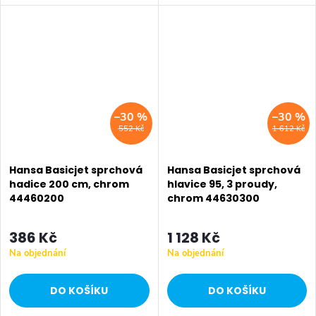
množství: 4 l/min, měřeno při 3
barech hydraulického tlaku
–30 %
–30 %
552 Kč
1 612 Kč
Hansa Basicjet sprchová
Hansa Basicjet sprchová
hadice 200 cm, chrom
hlavice 95, 3 proudy,
44460200
chrom 44630300
386 Kč
1 128 Kč
Na objednání
Na objednání
DO KOŠÍKU
DO KOŠÍKU