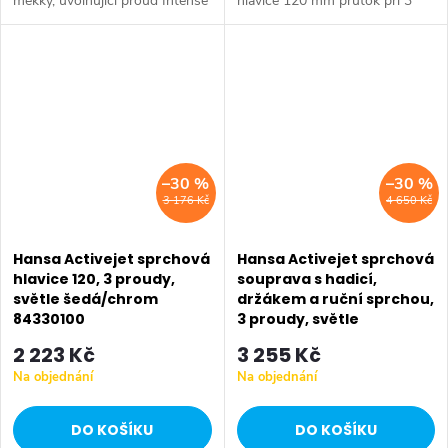
měkký, uvolňující proud Intense
hlavice 120 mm průtok při 3
Spray - na denní použití, ideální
barech 15 l/min odstranění
na mytí dlouhých vlasů Pulse
vodního kamene přetřením
Spray - pulzující...
–30 %
–30 %
3 176 Kč
4 650 Kč
Hansa Activejet sprchová
Hansa Activejet sprchová
hlavice 120, 3 proudy,
souprava s hadicí,
světle šedá/chrom
držákem a ruční sprchou,
84330100
3 proudy, světle
šedá/chrom 84380133
2 223 Kč
3 255 Kč
Na objednání
Na objednání
DO KOŠÍKU
DO KOŠÍKU