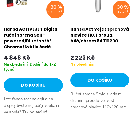
i
–30 %
–30 %
í
6 926 Kč
3 176 Kč
s
p
p
Hansa ACTIVEJET Digital
Hansa Activejet sprchová
r
ruční sprcha Self-
hlavice 110, 1 proud,
powered/Bluetooth®
bílá/chrom 84310200
r
o
Chrome/Světle šedá
84310180
o
4 848 Kč
2 223 Kč
d
Na objednání: Dodání do 1-2
Na objednání
d
týdnů
u
DO KOŠÍKU
u
DO KOŠÍKU
k
Ruční sprcha Style s jedním
k
Jste fanda technologií a na
t
druhem proudu velikost
displej byste nejraději koukali i
sprchové hlavice 110x120 mm
t
ve sprše? Tak od teď už
průtok při 3 barech 15 l/min
ů
můžete. Ruční sprcha s
odstranění vodního kamene
ů
displejem Hansa Acrivejet
přetřením Thermo Cool -
Digital vám pomůže šetřit vodu