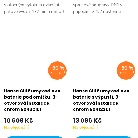
s otočným výtokem ovládání:
sprchové soupravy DN15
pákové výška: 177 mm comfort
připojení: G 1/2 nástěnná
zone: 92 mm délka výtoku: 133
instalace pro kompletní
mm možnost nastavení
výrobek je třeba objednat 1
rozsahu otáčení připojení:...
instalační set pod omítku
–30 %
–30 %
15 154 Kč
18 695 Kč
Hansa Cliff umyvadlová
Hansa Cliff umyvadlová
baterie pod omítku, 3-
baterie s výpustí, 3-
otvorová instalace,
otvorová instalace,
chrom 50432101
chrom 50412201
10 608 Kč
13 086 Kč
Na objednání
Na objednání