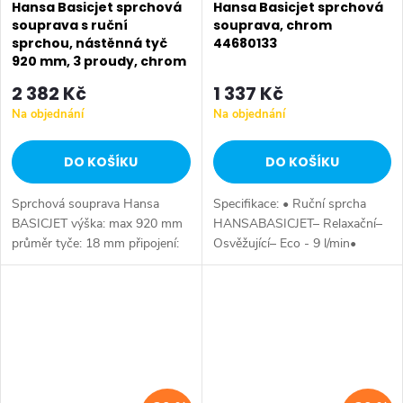
Hansa Basicjet sprchová
Hansa Basicjet sprchová
souprava s ruční
souprava, chrom
sprchou, nástěnná tyč
44680133
920 mm, 3 proudy, chrom
44670133
2 382 Kč
1 337 Kč
Na objednání
Na objednání
DO KOŠÍKU
DO KOŠÍKU
Sprchová souprava Hansa
Specifikace: • Ruční sprcha
BASICJET výška: max 920 mm
HANSABASICJET– Relaxační–
průměr tyče: 18 mm připojení:
Osvěžující– Eco - 9 l/min•
G 1/2 3 proudy: relaxační,
sprchová hadice, 1500 mm•
osvěžující, jemný průtok: 15-18
nástěnný držák sprchy
l/min (eco nastavení průtoku)
ruční...