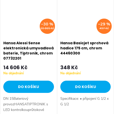
–30 %
–29 %
20 865 Kč
497 Kč
Hansa Alessi Sense
Hansa Basicjet sprchová
elektronická umyvadlová
hadice 175 cm, chrom
baterie, Tiptronik, chrom
44460300
07732201
14 606 Kč
348 Kč
Na objednání
Na objednání
DO KOŠÍKU
DO KOŠÍKU
DN 15Bateriový
Specifikace: • připojení G 1/2 x
provozHANSATIPTRONIK s
G 1/2
LED kontrolkouprůtokové