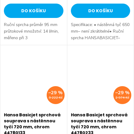
DO KOŠÍKU
DO KOŠÍKU
Ruční sprcha průměr 95 mm
Specifikace: • nástěnná tyč 650
průtokové množství: 14 l/min,
mm– není zkrátitelné• Ruční
měřeno při 3
sprcha HANSABASICJET–
barech hydraulického tlaku
Relaxační• O 70 mm• sprchová
doporučený minimální průtok: 5
hadice, 1500 mm• mýdlenka
l/min
–29 %
–29 %
3 222 Kč
2 974 Kč
Hansa Basicjet sprchová
Hansa Basicjet sprchová
souprava s nástěnnou
souprava s nástěnnou
tyčí 720 mm, chrom
tyčí 720 mm, chrom
44780133
44780233