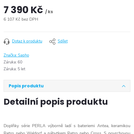
7 390 Kč
/ ks
6 107 Kč bez DPH
Měrná
cena:
Dotaz k produktu
Sdílet
Značka:
Sapho
Záruka
:
60
Záruka
:
5 let
Popis produktu
Detailní popis produktu
Doplňky série PERLA výborně ladí s bateriemi Antea, keramikou
Retro nebo Waldorf a nábytkem Retro nebo Cross. S povrchovou