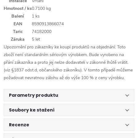
Instalace
Vrtání
Hmotnost / ks
0.7100 kg
Balení
1 ks
EAN
8590913866074
Taric
74182000
Záruka
5 let
Upozornění pro zákazníky ke koupi produktů na objednání: Toto
zboží není standardním sériovým výrobkem. Bude vyrobeno na
přání zákazníka a proto jej nelze dodavateli v zákonné lhůtě vrátit.
(viz §1837 odst.d, občanského zákoníku). V tomto případě můžeme
požadovat nevratnou zálohu až do výše 100 % z ceny výrobku.
Parametry produktu
Soubory ke stažení
Recenze