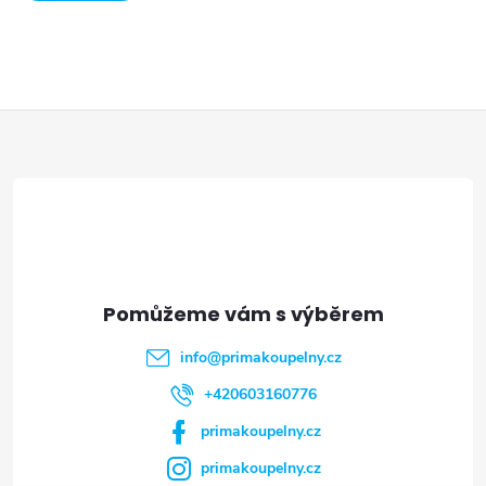
VÍCE
Z
á
p
a
t
info
@
primakoupelny.cz
í
+420603160776
primakoupelny.cz
primakoupelny.cz