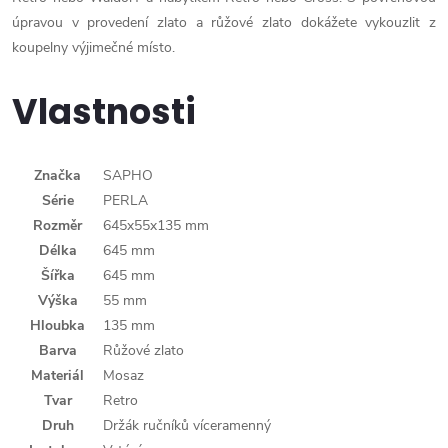
úpravou v provedení zlato a růžové zlato dokážete vykouzlit z
koupelny výjimečné místo.
Vlastnosti
Značka
SAPHO
Série
PERLA
Rozměr
645x55x135 mm
Délka
645 mm
Šířka
645 mm
Výška
55 mm
Hloubka
135 mm
Barva
Růžové zlato
Materiál
Mosaz
Tvar
Retro
Druh
Držák ručníků víceramenný