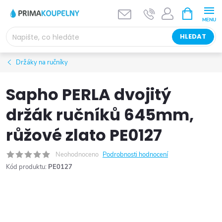
Přejít
NÁKUPNÍ
KOŠÍK
na
obsah
HLEDAT
Držáky na ručníky
Sapho PERLA dvojitý
držák ručníků 645mm,
růžové zlato PE0127
Neohodnoceno
Podrobnosti hodnocení
Kód produktu:
PE0127