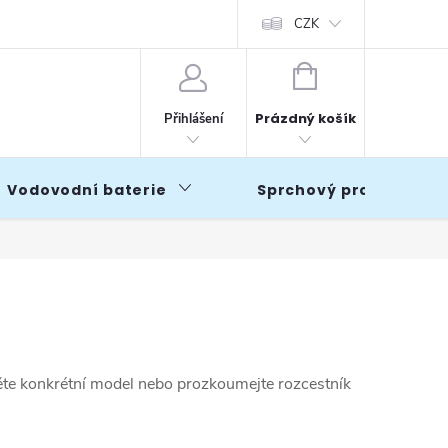
CZK
NÁKUPNÍ
KOŠÍK
Prázdný košík
Přihlášení
Vodovodní baterie
Sprchový program
děte konkrétní model nebo prozkoumejte rozcestník