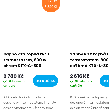
–17 %
3 390 Kč
Sapho KTX topná tyč s
Sapho KTX topná t
termostatem, 800 W,
termostatem, 800
chrom KTX-C-800
stříbrná KTX-S-80
2 780 Kč
2 616 Kč
DO KOŠÍKU
DO 
Skladem na
Skladem na
centrále
centrále
KTX - elektrická topná tyč s
KTX - elektrická topná ty
designovým termostatem. Hranatý
designovým termostatem
design vhodný pro všechny typy
design vhodný pro všech