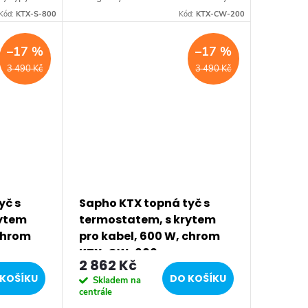
rva:
design vhodný pro všechny typy
Kód:
KTX-S-800
Kód:
KTX-CW-200
ýbava:
radiátorů. Série: KTX WALL • Barva:
Chrom • Krytí:...
–17 %
–17 %
3 490 Kč
3 490 Kč
yč s
Sapho KTX topná tyč s
rytem
termostatem, s krytem
 chrom
pro kabel, 600 W, chrom
KTX-CW-600
2 862 Kč
KOŠÍKU
DO KOŠÍKU
Skladem na
centrále