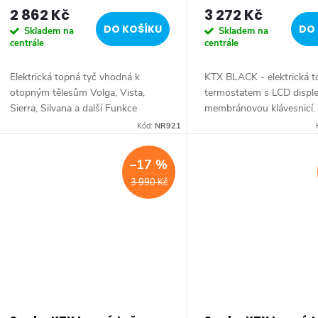
2 862 Kč
3 272 Kč
o
DO KOŠÍKU
DO 
Skladem na
Skladem na
centrále
centrále
d
Elektrická topná tyč vhodná k
KTX BLACK - elektrická t
u
otopným tělesům Volga, Vista,
termostatem s LCD displ
Sierra, Silvana a další Funkce
membránovou klávesnicí.
k
ON/OFF Max. teplota: 70 °C Profil:
design vhodný pro všech
Kód:
NR921
30x30 mm Kabel: 1,2 m V případě
radiátorů. Série: KTX BL
připojení topné...
Barva: Černá mat •...
t
–17 %
3 990 Kč
ů