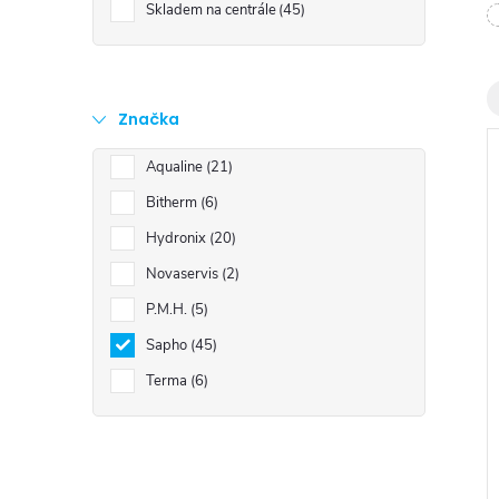
t
Skladem na centrále
45
r
a
Značka
Aqualine
21
n
Bitherm
6
n
Hydronix
20
Novaservis
2
í
i
P.M.H.
5
p
Sapho
45
Terma
6
a
n