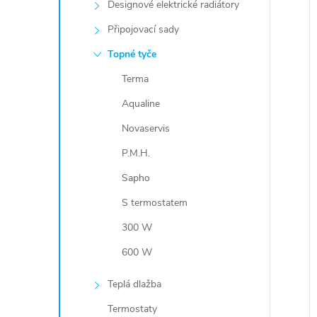
Designové elektrické radiátory
Připojovací sady
Topné tyče
Terma
Aqualine
Novaservis
P.M.H.
Sapho
S termostatem
300 W
600 W
Teplá dlažba
Termostaty