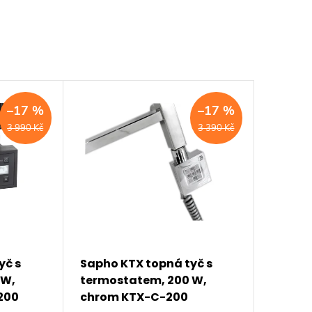
–17 %
–17 %
3 990 Kč
3 390 Kč
yč s
Sapho KTX topná tyč s
 W,
termostatem, 200 W,
200
chrom KTX-C-200