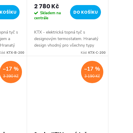
2 780 Kč
KOŠÍKU
DO KOŠÍKU
Skladem na
centrále
opná tyč s
KTX - elektrická topná tyč s
ejem a
designovým termostatem. Hranatý
 Hranatý
design vhodný pro všechny typy
ny typy
radiátorů. Série: KTX • Barva:
Kód:
KTX-B-200
Kód:
KTX-C-200
ACK •
Chrom • Krytí: IPx5 • Výbava:
Termostat • Výkon: 200 W...
–17 %
–17 %
3 390 Kč
3 190 Kč