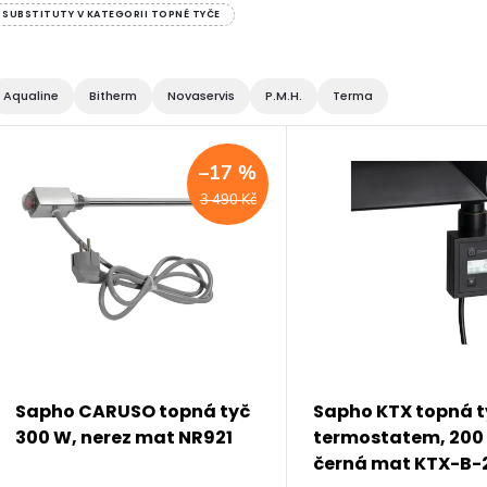
SUBSTITUTY V KATEGORII TOPNÉ TYČE
Aqualine
Bitherm
Novaservis
P.M.H.
Terma
V
–17 %
ý
3 490 Kč
p
s
p
Sapho CARUSO topná tyč
Sapho KTX topná t
300 W, nerez mat NR921
termostatem, 200
r
černá mat KTX-B-