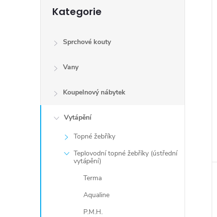
Přeskočit
Kategorie
kategorie
Sprchové kouty
Vany
Koupelnový nábytek
Vytápění
Topné žebříky
Teplovodní topné žebříky (ústřední
vytápění)
Terma
Aqualine
P.M.H.