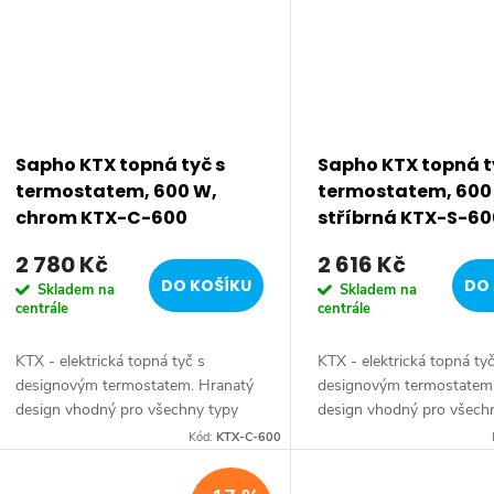
Sapho KTX topná tyč s
Sapho KTX topná t
termostatem, 600 W,
termostatem, 600
chrom KTX-C-600
stříbrná KTX-S-60
2 780 Kč
2 616 Kč
DO KOŠÍKU
DO 
Skladem na
Skladem na
centrále
centrále
KTX - elektrická topná tyč s
KTX - elektrická topná ty
designovým termostatem. Hranatý
designovým termostatem
design vhodný pro všechny typy
design vhodný pro všech
radiátorů. Série: KTX • Barva:
radiátorů. Série: KTX • Ba
Kód:
KTX-C-600
Chrom • Krytí: IPx5 • Výbava:
Stříbrná • Krytí: IPx5 • V
Termostat • Výkon: 600 W...
Termostat • Výkon:...