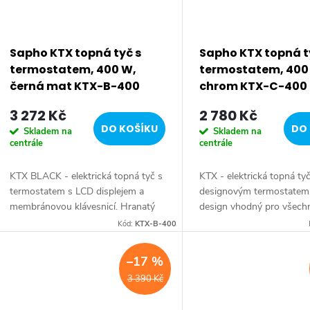
Sapho KTX topná tyč s
Sapho KTX topná t
termostatem, 400 W,
termostatem, 400
černá mat KTX-B-400
chrom KTX-C-400
3 272 Kč
2 780 Kč
DO KOŠÍKU
DO 
Skladem na
Skladem na
centrále
centrále
KTX BLACK - elektrická topná tyč s
KTX - elektrická topná ty
termostatem s LCD displejem a
designovým termostatem
membránovou klávesnicí. Hranatý
design vhodný pro všech
design vhodný pro všechny typy
radiátorů. Série: KTX • Ba
Kód:
KTX-B-400
radiátorů. Série: KTX BLACK •
Chrom • Krytí: IPx5 • Výb
Barva: Černá mat •...
Termostat • Výkon: 400 W
–17 %
3 390 Kč