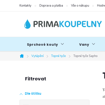
Přejít
Kontakty
Doprava a platba
Vše o nákupu
Hodno
na
obsah
Sprchové kouty
Vany
Vytápění
Topné tyče
Topné tyče Sapho
Domů
P
o
T
Dle štítku
s
a