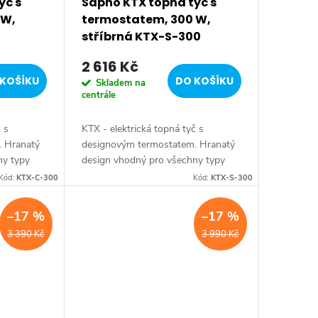
yč s
Sapho KTX topná tyč s
 W,
termostatem, 300 W,
stříbrná KTX-S-300
2 616 Kč
KOŠÍKU
DO KOŠÍKU
Skladem na
centrále
č s
KTX - elektrická topná tyč s
. Hranatý
designovým termostatem. Hranatý
ny typy
design vhodný pro všechny typy
rva:
radiátorů. Série: KTX • Barva:
Kód:
KTX-C-300
Kód:
KTX-S-300
ava:
Stříbrná • Krytí: IPx5 • Výbava:
...
Termostat • Výkon:...
–17 %
–17 %
3 390 Kč
3 990 Kč