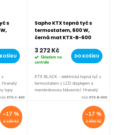
yč s
Sapho KTX topná tyč s
 W,
termostatem, 600 W,
černá mat KTX-B-600
3 272 Kč
KOŠÍKU
DO KOŠÍKU
Skladem na
centrále
č s
KTX BLACK - elektrická topná tyč s
. Hranatý
termostatem s LCD displejem a
ny typy
membránovou klávesnicí. Hranatý
rva:
design vhodný pro všechny typy
Kód:
KTX-C-400
Kód:
KTX-B-600
ava:
radiátorů. Série: KTX BLACK •
...
Barva: Černá mat •...
–17 %
–17 %
3 190 Kč
3 990 Kč