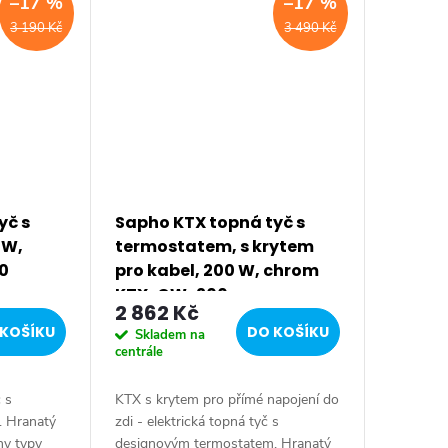
–17 %
–17 %
3 190 Kč
3 490 Kč
yč s
Sapho KTX topná tyč s
 W,
termostatem, s krytem
0
pro kabel, 200 W, chrom
KTX-CW-200
2 862 Kč
KOŠÍKU
DO KOŠÍKU
Skladem na
centrále
č s
KTX s krytem pro přímé napojení do
. Hranatý
zdi - elektrická topná tyč s
ny typy
designovým termostatem. Hranatý