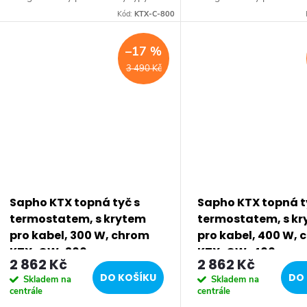
radiátorů. Série: KTX • Barva:
radiátorů. Série: KTX • Ba
Kód:
KTX-C-800
Chrom • Krytí: IPx5 • Výbava:
Stříbrná • Krytí: IPx5 • V
Termostat • Výkon: 800 W...
Termostat • Výkon:...
–17 %
3 490 Kč
Sapho KTX topná tyč s
Sapho KTX topná t
termostatem, s krytem
termostatem, s k
pro kabel, 300 W, chrom
pro kabel, 400 W,
KTX-CW-300
KTX-CW-400
2 862 Kč
2 862 Kč
DO KOŠÍKU
DO 
Skladem na
Skladem na
centrále
centrále