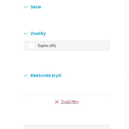
Série
Značky
Sapho
45
Elektrické krytí
Zrušit filtry