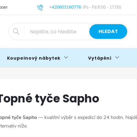
+420603160776
cení obchodu
Obchodní podmínky
Blog
info@primakoupelny.cz
HLEDAT
Koupelnový nábytek
Vytápění
Topné tyče Sapho
opné tyče Sapho
— kvalitní výběr s expedicí do 24 hodin. Naj
lternativ níže.