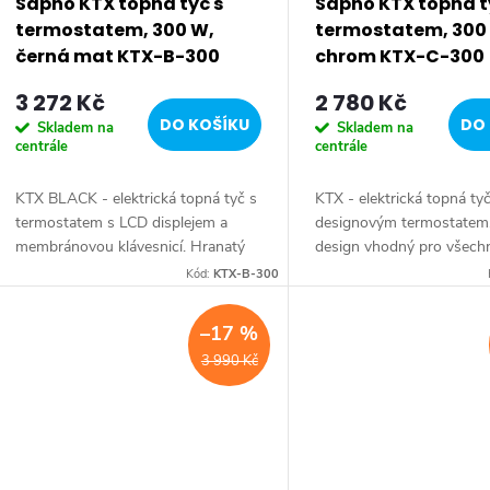
Sapho KTX topná tyč s
Sapho KTX topná t
termostatem, 300 W,
termostatem, 300
černá mat KTX-B-300
chrom KTX-C-300
3 272 Kč
2 780 Kč
DO KOŠÍKU
DO 
Skladem na
Skladem na
centrále
centrále
KTX BLACK - elektrická topná tyč s
KTX - elektrická topná ty
termostatem s LCD displejem a
designovým termostatem
membránovou klávesnicí. Hranatý
design vhodný pro všech
design vhodný pro všechny typy
radiátorů. Série: KTX • Ba
Kód:
KTX-B-300
radiátorů. Série: KTX BLACK •
Chrom • Krytí: IPx5 • Výb
Barva: Černá mat •...
Termostat • Výkon: 300 W
–17 %
3 990 Kč