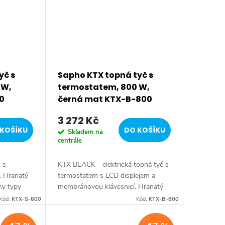
yč s
Sapho KTX topná tyč s
 W,
termostatem, 800 W,
0
černá mat KTX-B-800
3 272 Kč
KOŠÍKU
DO KOŠÍKU
Skladem na
centrále
č s
KTX BLACK - elektrická topná tyč s
. Hranatý
termostatem s LCD displejem a
ny typy
membránovou klávesnicí. Hranatý
rva:
design vhodný pro všechny typy
Kód:
KTX-S-600
Kód:
KTX-B-800
ýbava:
radiátorů. Série: KTX BLACK •
Barva: Černá mat •...