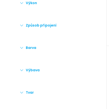
e
Výkon
l
Způsob připojení
Barva
Výbava
Tvar