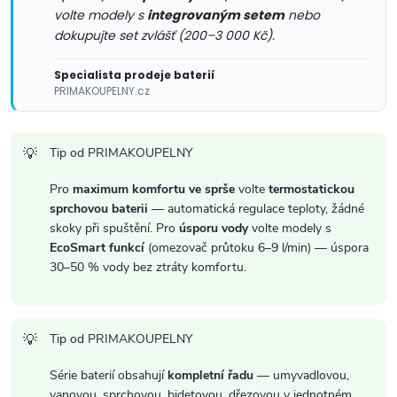
y
volte modely s
integrovaným setem
nebo
dokupujte set zvlášť (200–3 000 Kč).
v
Specialista prodeje baterií
ý
PRIMAKOUPELNY.cz
p
Tip od PRIMAKOUPELNY
i
s
Pro
maximum komfortu ve sprše
volte
termostatickou
sprchovou baterii
— automatická regulace teploty, žádné
u
skoky při spuštění. Pro
úsporu vody
volte modely s
EcoSmart funkcí
(omezovač průtoku 6–9 l/min) — úspora
30–50 % vody bez ztráty komfortu.
Tip od PRIMAKOUPELNY
Série baterií obsahují
kompletní řadu
— umyvadlovou,
vanovou, sprchovou, bidetovou, dřezovou v jednotném