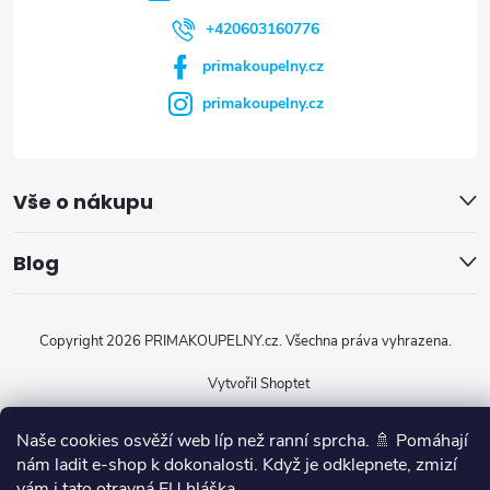
í
+420603160776
primakoupelny.cz
primakoupelny.cz
Vše o nákupu
Blog
Copyright 2026
PRIMAKOUPELNY.cz
. Všechna práva vyhrazena.
Vytvořil Shoptet
Naše cookies osvěží web líp než ranní sprcha. 🚿 Pomáhají
nám ladit e-shop k dokonalosti. Když je odklepnete, zmizí
vám i tato otravná EU hláška.