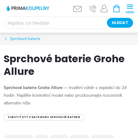
Přejít
NÁKUPNÍ
KOŠÍK
na
obsah
HLEDAT
Sprchové baterie
Sprchové baterie Grohe
Allure
Sprchové baterie Grohe Allure
— kvalitní výběr s expedicí do 24
hodin. Najděte konkrétní model nebo prozkoumejte rozcestník
alternativ níže.
SUBSTITUTY V KATEGORII SPRCHOVÉ BATERIE