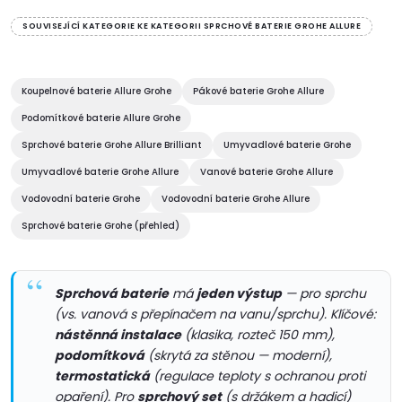
v
SOUVISEJÍCÍ KATEGORIE KE KATEGORII SPRCHOVÉ BATERIE GROHE ALLURE
l
á
Koupelnové baterie Allure Grohe
Pákové baterie Grohe Allure
Podomítkové baterie Allure Grohe
d
Sprchové baterie Grohe Allure Brilliant
Umyvadlové baterie Grohe
a
Umyvadlové baterie Grohe Allure
Vanové baterie Grohe Allure
c
Vodovodní baterie Grohe
Vodovodní baterie Grohe Allure
Sprchové baterie Grohe (přehled)
í
p
Sprchová baterie
má
jeden výstup
— pro sprchu
r
(vs. vanová s přepínačem na vanu/sprchu). Klíčové:
nástěnná instalace
(klasika, rozteč 150 mm),
v
podomítková
(skrytá za stěnou — moderní),
termostatická
(regulace teploty s ochranou proti
k
opaření). Pro
sprchový set
(s držákem a hadicí)