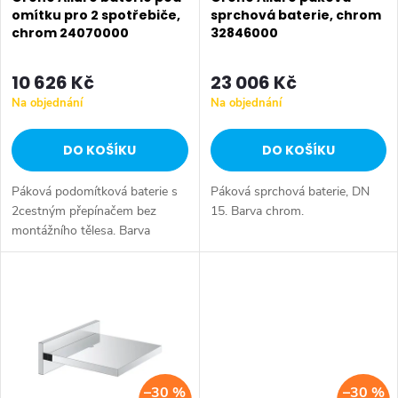
p
r
omítku pro 2 spotřebiče,
sprchová baterie, chrom
chrom 24070000
32846000
r
o
o
10 626 Kč
23 006 Kč
d
Na objednání
Na objednání
d
u
DO KOŠÍKU
DO KOŠÍKU
u
k
Páková podomítková baterie s
Páková sprchová baterie, DN
k
t
2cestným přepínačem bez
15. Barva chrom.
montážního tělesa. Barva
t
chrom.
ů
ů
–30 %
–30 %