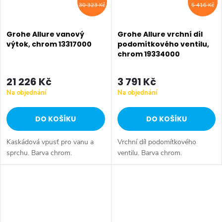
30 323 Kč
5 416 Kč
Grohe Allure vanový
Grohe Allure vrchní díl
výtok, chrom 13317000
podomítkového ventilu,
chrom 19334000
21 226 Kč
3 791 Kč
Na objednání
Na objednání
DO KOŠÍKU
DO KOŠÍKU
Kaskádová vpusť pro vanu a
Vrchní díl podomítkového
sprchu. Barva chrom.
ventilu. Barva chrom.