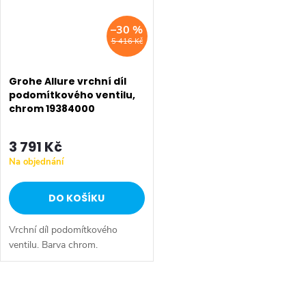
–30 %
5 416 Kč
Grohe Allure vrchní díl
podomítkového ventilu,
chrom 19384000
3 791 Kč
Na objednání
DO KOŠÍKU
Vrchní díl podomítkového
ventilu. Barva chrom.
O