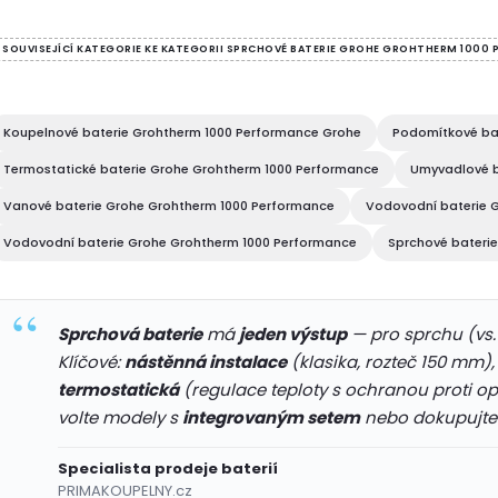
v
SOUVISEJÍCÍ KATEGORIE KE KATEGORII SPRCHOVÉ BATERIE GROHE GROHTHERM 1000
á
Koupelnové baterie Grohtherm 1000 Performance Grohe
Podomítkové ba
d
Termostatické baterie Grohe Grohtherm 1000 Performance
Umyvadlové b
a
Vanové baterie Grohe Grohtherm 1000 Performance
Vodovodní baterie 
c
Vodovodní baterie Grohe Grohtherm 1000 Performance
Sprchové baterie
p
Sprchová baterie
má
jeden výstup
— pro sprchu (vs
Klíčové:
nástěnná instalace
(klasika, rozteč 150 mm)
r
termostatická
(regulace teploty s ochranou proti op
volte modely s
integrovaným setem
nebo dokupujte s
v
k
Specialista prodeje baterií
PRIMAKOUPELNY.cz