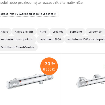
odel nebo prozkoumejte rozcestník alternativ níže.
SUBSTITUTY V KATEGORII SPRCHOVÉ BATERIE
Allure
Allure Brilliant
Atrio
Essence
Euphoria
Eurosmart
Eurostyle Cosmopolitan
Grohtherm 1000
Grohtherm 1000 Cosmopoli
Grohtherm SmartControl
V
–30 %
ý
8 585 Kč
p