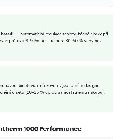
baterii
— automatická regulace teploty, žádné skoky při
vač průtoku 6–9 l/min) — úspora 30–50 % vody bez
chovou, bidetovou, dřezovou v jednotném designu.
dnění
u setů (10–15 % oproti samostatnému nákupu),
ohtherm 1000 Performance