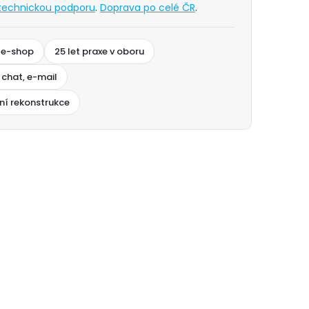
technickou podporu
.
Doprava po celé ČR
.
 e-shop
25 let praxe v oboru
 chat, e-mail
ní rekonstrukce