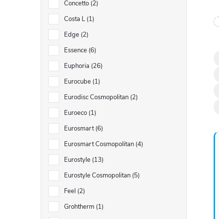
Concetto
2
Costa L
1
l
Edge
2
Essence
6
Euphoria
26
Eurocube
1
Eurodisc Cosmopolitan
2
Euroeco
1
í
Eurosmart
6
Eurosmart Cosmopolitan
4
Eurostyle
13
Eurostyle Cosmopolitan
5
Feel
2
Grohtherm
1