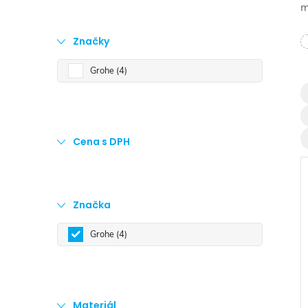
t
m
r
Značky
Grohe
4
a
n
Cena s DPH
n
í
Značka
p
Grohe
4
a
i
n
Materiál