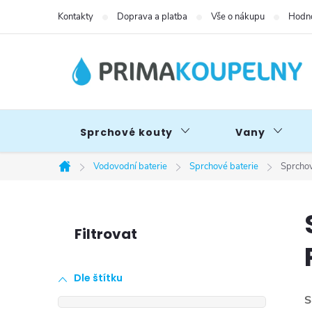
Přejít
Kontakty
Doprava a platba
Vše o nákupu
Hodno
na
obsah
Sprchové kouty
Vany
Vodovodní baterie
Sprchové baterie
Sprchov
Domů
P
o
Dle štítku
s
S