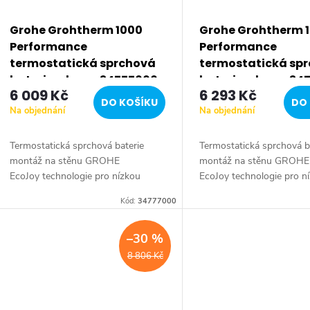
s
p
Grohe Grohtherm 1000
Grohe Grohtherm 
Performance
Performance
r
termostatická sprchová
termostatická sp
baterie, chrom 34777000
baterie, chrom 34
6 009 Kč
6 293 Kč
o
DO KOŠÍKU
DO 
Na objednání
Na objednání
d
Termostatická sprchová baterie
Termostatická sprchová b
montáž na stěnu GROHE
montáž na stěnu GROHE
u
EcoJoy technologie pro nízkou
EcoJoy technologie pro n
spotřebu vody a perfektní průtok
spotřebu vody a perfektn
k
Kód:
34777000
GROHE CoolTouch technologie
GROHE CoolTouch techn
zabraňující opaření...
zabraňující opaření...
t
–30 %
8 806 Kč
ů