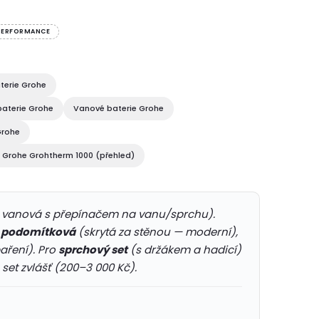
 PERFORMANCE
terie Grohe
aterie Grohe
Vanové baterie Grohe
Grohe
 Grohe Grohtherm 1000 (přehled)
. vanová s přepínačem na vanu/sprchu).
,
podomítková
(skrytá za stěnou — moderní),
aření). Pro
sprchový set
(s držákem a hadicí)
et zvlášť (200–3 000 Kč).