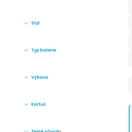
Styl
Typ baterie
Výbava
Kartuš
Země původu