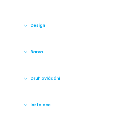
e
l
Design
Barva
Druh ovládání
Instalace