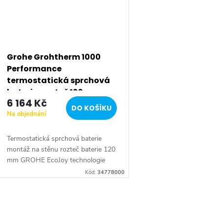
Grohe Grohtherm 1000
Performance
termostatická sprchová
baterie, rozteč 120 mm,
6 164 Kč
chrom 34778000
DO KOŠÍKU
Na objednání
Termostatická sprchová baterie
montáž na stěnu rozteč baterie 120
mm GROHE EcoJoy technologie
pro nízkou spotřebu vody a
Kód:
34778000
perfektní průtok GROHE
CoolTouch technologie...
O