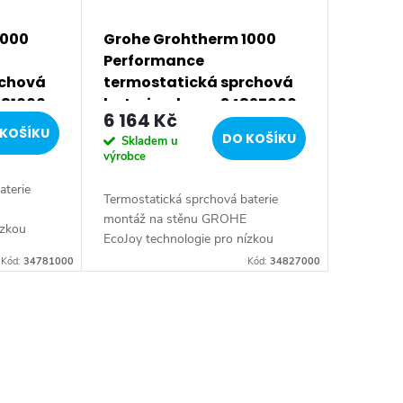
1000
Grohe Grohtherm 1000
Performance
rchová
termostatická sprchová
781000
baterie, chrom 34827000
6 164 Kč
KOŠÍKU
DO KOŠÍKU
Skladem u
výrobce
aterie
Termostatická sprchová baterie
montáž na stěnu GROHE
ízkou
EcoJoy technologie pro nízkou
í průtok
spotřebu vody a perfektní průtok
Kód:
34781000
Kód:
34827000
ologie
GROHE CoolTouch technologie
zabraňující opaření...