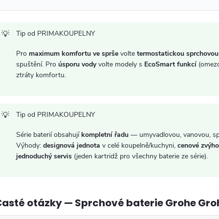
y
v
Tip od PRIMAKOUPELNY
ý
Pro
maximum komfortu ve sprše
volte
termostatickou sprchovou 
p
spuštění. Pro
úsporu vody
volte modely s
EcoSmart funkcí
(omezo
ztráty komfortu.
s
Tip od PRIMAKOUPELNY
u
Série baterií obsahují
kompletní řadu
— umyvadlovou, vanovou, spr
Výhody:
designová jednota
v celé koupelně/kuchyni,
cenové zvýho
jednoduchý servis
(jeden kartridž pro všechny baterie ze série).
Časté otázky — Sprchové baterie Grohe Gr