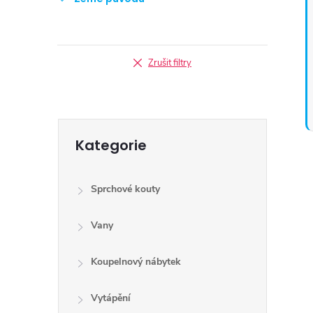
Zrušit filtry
Přeskočit
Kategorie
kategorie
Sprchové kouty
Vany
Koupelnový nábytek
Vytápění