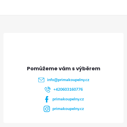
Z
á
p
a
t
info
@
primakoupelny.cz
í
+420603160776
primakoupelny.cz
primakoupelny.cz