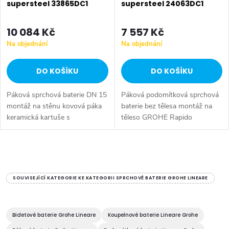
supersteel 33865DC1
supersteel 24063DC1
r
o
o
10 084 Kč
7 557 Kč
d
Na objednání
Na objednání
d
u
DO KOŠÍKU
DO KOŠÍKU
u
k
Páková sprchová baterie DN 15
Páková podomítková sprchová
k
t
montáž na stěnu kovová páka
baterie bez tělesa montáž na
keramická kartuše s
těleso GROHE Rapido
t
technologií GROHE
SmartBox 35600000 (není
ů
SilkMove 35 mm s
součástí dodávky) GROHE
ů
omezovačem teploty GROHE
SilkMove keramická kartuše 46
O
StarLight povrch výstup...
mm GROHE...
v
SOUVISEJÍCÍ KATEGORIE KE KATEGORII SPRCHOVÉ BATERIE GROHE LINEARE
l
á
Bidetové baterie Grohe Lineare
Koupelnové baterie Lineare Grohe