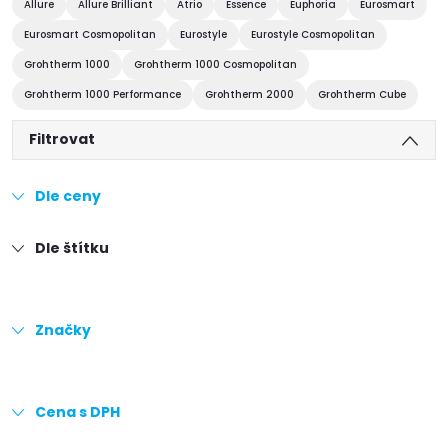
Allure
Allure Brilliant
Atrio
Essence
Euphoria
Eurosmart
Eurosmart Cosmopolitan
Eurostyle
Eurostyle Cosmopolitan
Grohtherm 1000
Grohtherm 1000 Cosmopolitan
Grohtherm 1000 Performance
Grohtherm 2000
Grohtherm Cube
Filtrovat
Dle ceny
Dle štítku
Značky
Cena s DPH