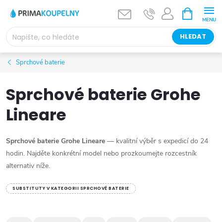
Přejít
NÁKUPNÍ
KOŠÍK
na
obsah
HLEDAT
Sprchové baterie
Sprchové baterie Grohe
Lineare
Sprchové baterie Grohe Lineare
— kvalitní výběr s expedicí do 24
hodin. Najděte konkrétní model nebo prozkoumejte rozcestník
alternativ níže.
SUBSTITUTY V KATEGORII SPRCHOVÉ BATERIE