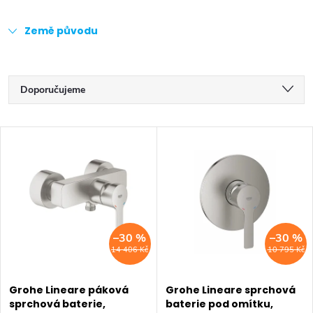
Země původu
Ř
Doporučujeme
a
Nejlevnější
V
z
Nejdražší
ý
Nejprodávanější
e
p
Abecedně
n
i
–30 %
–30 %
í
14 406 Kč
10 795 Kč
s
p
p
Grohe Lineare páková
Grohe Lineare sprchová
r
sprchová baterie,
baterie pod omítku,