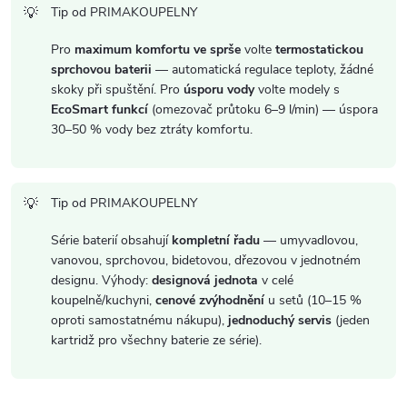
p
Tip od PRIMAKOUPELNY
i
Pro
maximum komfortu ve sprše
volte
termostatickou
sprchovou baterii
— automatická regulace teploty, žádné
s
skoky při spuštění. Pro
úsporu vody
volte modely s
EcoSmart funkcí
(omezovač průtoku 6–9 l/min) — úspora
u
30–50 % vody bez ztráty komfortu.
Tip od PRIMAKOUPELNY
Série baterií obsahují
kompletní řadu
— umyvadlovou,
vanovou, sprchovou, bidetovou, dřezovou v jednotném
designu. Výhody:
designová jednota
v celé
koupelně/kuchyni,
cenové zvýhodnění
u setů (10–15 %
oproti samostatnému nákupu),
jednoduchý servis
(jeden
kartridž pro všechny baterie ze série).