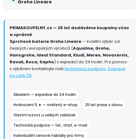
Grohe Lineare
PRIMAKOUPELNY.cz — 25 let dodáváme koupelny včas
a správně
Sprchové baterie Grohe Lineare
— kvalitní výběr od
českých i evropských výrobců (
Aqualine, Grohe,
Hansgrohe, Ideal Standard, Kludi, Mereo, Novaservis,
Ravak, Roca, Sapho
) s expedicí do 24 hodin. Pro pomoc
s výběrem kontaktujte naši
technickou podporu
.
Doprava
po celé ČR
.
Skladem — expedice do 24 hodin
Hodnocení 5 ★ — ověřený e-shop
25 let praxe v oboru
Vlastní rozvoz u velkých zakázek
Technická podpora — tel., chat, e-mail
Individuální cenové nabídky pro firmy