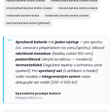
Pákové baterie Grohe Lineare
Podomítkové baterie Lineare Grohe
d
Umyvadlové baterie Grohe Lineare
Vanové baterie Grohe Lineare
a
Vodovodní baterie Grohe
Vodovodní baterie Grohe Lineare
c
Sprchové baterie Grohe (přehled)
í
Sprchová baterie
má
jeden výstup
— pro sprchu
p
(vs. vanová s přepínačem na vanu/sprchu). Klíčové:
r
nástěnná instalace
(klasika, rozteč 150 mm),
podomítková
(skrytá za stěnou — moderní),
v
termostatická
(regulace teploty s ochranou proti
opaření). Pro
sprchový set
(s držákem a hadicí)
k
volte modely s
integrovaným setem
nebo
dokupujte set zvlášť (200–3 000 Kč).
y
v
Specialista prodeje baterií
PRIMAKOUPELNY.cz
ý