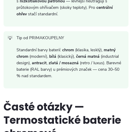
s
nízkotlakovou patronou
— levnější neutragují s
průtokovým ohřívačem (skoky teploty). Pro
centrální
ohřev
stačí standardní.
Tip od PRIMAKOUPELNY
Standardní barvy baterií:
chrom
(klasika, lesklý),
matný
chrom
(moderní),
bílá
(klasický),
černá matná
(industrial
design),
antracit
,
zlatá / mosazná
(retro / luxus). Barevné
baterie (RAL barvy) u prémiových značek — cena 30–50
% nad standardem.
Časté otázky —
Termostatické baterie