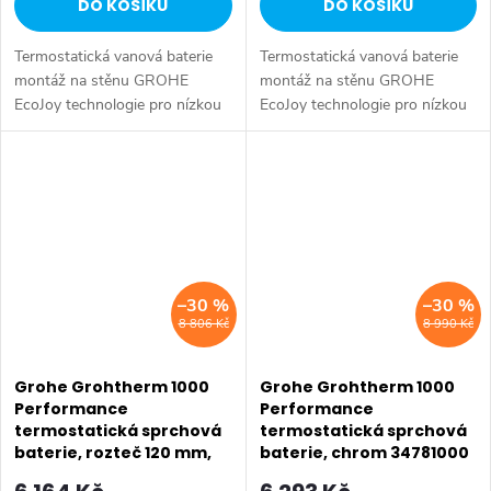
DO KOŠÍKU
DO KOŠÍKU
Termostatická vanová baterie
Termostatická vanová baterie
montáž na stěnu GROHE
montáž na stěnu GROHE
EcoJoy technologie pro nízkou
EcoJoy technologie pro nízkou
spotřebu vody a perfektní
spotřebu vody a perfektní
průtok GROHE
průtok GROHE
CoolTouch technologie
CoolTouch technologie
zabraňující opaření...
zabraňující opaření...
–30 %
–30 %
8 806 Kč
8 990 Kč
Grohe Grohtherm 1000
Grohe Grohtherm 1000
Performance
Performance
termostatická sprchová
termostatická sprchová
baterie, rozteč 120 mm,
baterie, chrom 34781000
chrom 34778000