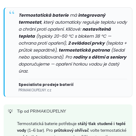
r
í
v
Termostatická baterie
má
integrovaný
k
termostat
, který automaticky reguluje teplotu vody
a chrání proti opaření. Klíčové:
nastavitelná
y
teplota
(typicky 20–50 °C s blokem 38 °C —
ochrana proti opaření),
2 ovládací prvky
(teplota +
v
průtok separátně),
termostatická patrona
(Sedal
nebo specializovaná). Pro
rodiny s dětmi a seniory
ý
doporučujeme — opaření horkou vodou je častý
p
úraz.
i
Specialista prodeje baterií
PRIMAKOUPELNY.cz
s
u
Tip od PRIMAKOUPELNY
Termostatická baterie potřebuje
stálý tlak studené i teplé
vody
(1–6 bar). Pro
průtokový ohřívač
volte termostatické