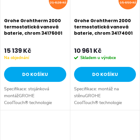
21 628 Kč
15 659 Kč
Grohe Grohtherm 2000
Grohe Grohtherm 2000
termostatická vanová
termostatická vanová
baterie, chrom 34176001
baterie, chrom 34174001
15 139 Kč
10 961 Kč
Na objednání
Skladem u výrobce
DO KOŠÍKU
DO KOŠÍKU
Specifikace: stojánková
Specifikace: montáž na
montážGROHE
stěnuGROHE
CoolTouch® technologie
CoolTouch® technologie
zabraňující opařeníGROHE
zabraňující opařeníGROHE
StarLight® chromový
StarLight® chromový
povrchGROHE Aqua Paddle
povrchGROHE Aqua Paddle
ergonomicky tvarované...
ergonomicky tvarované
rukojetiGROHE...