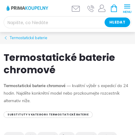
Přejít
NÁKUPNÍ
KOŠÍK
na
obsah
HLEDAT
Termostatické baterie
Termostatické baterie
chromové
Termostatické baterie chromové
— kvalitní výběr s expedicí do 24
hodin. Najděte konkrétní model nebo prozkoumejte rozcestník
alternativ níže.
SUBSTITUTY V KATEGORII TERMOSTATICKÉ BATERIE