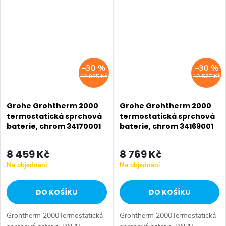
Power&Soul Cosmopolitan 130
sprchový set Power&Soul
sprchový...
Cosmopolitan...
–30 %
–30 %
12 085 Kč
12 527 Kč
Grohe Grohtherm 2000
Grohe Grohtherm 2000
termostatická sprchová
termostatická sprchová
baterie, chrom 34170001
baterie, chrom 34169001
8 459 Kč
8 769 Kč
Na objednání
Na objednání
DO KOŠÍKU
DO KOŠÍKU
Grohtherm 2000Termostatická
Grohtherm 2000Termostatická