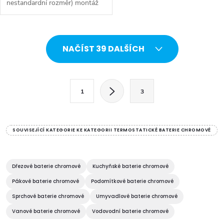
nestandardní rozměr) montáž
na stěnu GROHE
CoolTouch technologie
zabraňující opaření GROHE...
O
NAČÍST 39 DALŠÍCH
v
l
S
1
3
t
á
r
d
á
SOUVISEJÍCÍ KATEGORIE KE KATEGORII TERMOSTATICKÉ BATERIE CHROMOVÉ
a
n
k
c
o
Dřezové baterie chromové
Kuchyňské baterie chromové
í
v
Pákové baterie chromové
Podomítkové baterie chromové
á
Sprchové baterie chromové
Umyvadlové baterie chromové
p
n
Vanové baterie chromové
Vodovodní baterie chromové