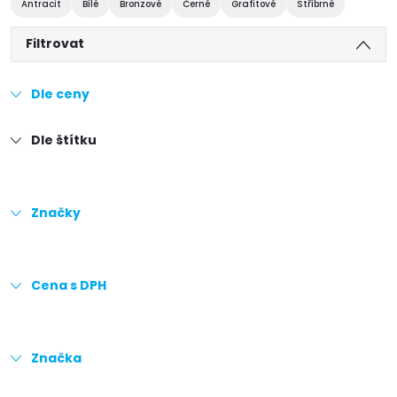
Antracit
Bílé
Bronzové
Černé
Grafitové
Stříbrné
Filtrovat
Dle ceny
Dle štítku
Značky
Cena s DPH
Značka