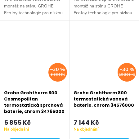
montáž na stěnu GROHE
montáž na stěnu GROHE
EcoJoy technologie pro nízkou
EcoJoy technologie pro nízkou
spotřebu vody a perfektní
spotřebu vody a perfektní
průtok GROHE
průtok GROHE
CoolTouch technologie
StarLight chromový povrch
zabraňující opaření...
GROHE...
–30 %
–30 %
8 364 Kč
10 206 Kč
Grohe Grohtherm 800
Grohe Grohtherm 800
Cosmopolitan
termostatická vanová
termostatická sprchová
baterie, chrom 34576000
baterie, chrom 34765000
5 855 Kč
7 144 Kč
Na objednání
Na objednání