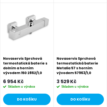
t
Odolná termostatická kartuše
ů
se zárukou 2 roky. Prvotřídní
ů
chromové provedení. Vanová...
Novaservis Sprchová
Novaservis Sprchová
termostatická baterie s
termostatická baterie
dolním a horním
Metalia 57 s horním
vývodem 150 2862/1,0
vývodem 57963/1,0
6 954 Kč
3 529 Kč
Skladem u výrobce
Skladem u výrobce
DO KOŠÍKU
DO KOŠÍKU