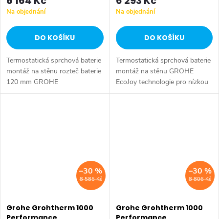
6 164 Kč
6 293 Kč
Na objednání
Na objednání
DO KOŠÍKU
DO KOŠÍKU
Termostatická sprchová baterie
Termostatická sprchová baterie
montáž na stěnu rozteč baterie
montáž na stěnu GROHE
120 mm GROHE
EcoJoy technologie pro nízkou
EcoJoy technologie pro nízkou
spotřebu vody a perfektní
spotřebu vody a perfektní
průtok GROHE
průtok GROHE
CoolTouch technologie
CoolTouch technologie...
zabraňující opaření...
–30 %
–30 %
8 585 Kč
8 806 Kč
Grohe Grohtherm 1000
Grohe Grohtherm 1000
Performance
Performance