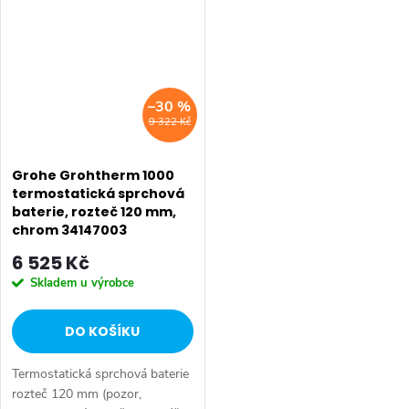
GROHE
StarLight chromový povrch
MetalGrip ergonomicky...
GROHE MetalGrip...
–30 %
9 322 Kč
Grohe Grohtherm 1000
termostatická sprchová
baterie, rozteč 120 mm,
chrom 34147003
6 525 Kč
Skladem u výrobce
DO KOŠÍKU
Termostatická sprchová baterie
rozteč 120 mm (pozor,