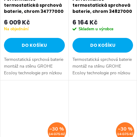
termostatická sprchová
termostatická sprchová
baterie, chrom 34777000
baterie, chrom 34827000
6 009 Kč
6 164 Kč
Na objednání
Skladem u výrobce
DO KOŠÍKU
DO KOŠÍKU
Termostatická sprchová baterie
Termostatická sprchová baterie
montáž na stěnu GROHE
montáž na stěnu GROHE
EcoJoy technologie pro nízkou
EcoJoy technologie pro nízkou
spotřebu vody a perfektní
spotřebu vody a perfektní
průtok GROHE
průtok GROHE
CoolTouch technologie
CoolTouch technologie
zabraňující opaření...
zabraňující opaření...
–30 %
–30 %
14 075 Kč
14 075 Kč