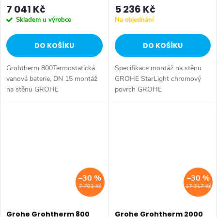
7 041 Kč
5 236 Kč
Skladem u výrobce
Na objednání
DO KOŠÍKU
DO KOŠÍKU
Grohtherm 800Termostatická
Specifikace montáž na stěnu
vanová baterie, DN 15 montáž
GROHE StarLight chromový
na stěnu GROHE
povrch GROHE
StarLight chromový povrch
SafeStop bezpečnostní zarážka
GROHE
při 38°C GROHE SafeStop
SafeStop bezpečnostní zarážka
Plus volitelný omezovač teploty
při 43°C GROHE SafeStop
při 43°C...
Plus...
–30 %
–30 %
7 701 Kč
17 317 Kč
Grohe Grohtherm 800
Grohe Grohtherm 2000