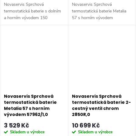
Novaservis Sprchová
Novaservis Sprchová
termostatická baterie s dolním
termostatická baterie Metalia
a horním vývodem 150
57 s horním vývodem
2862/1,0. Sprchová
57963/1,0. Kvalitní a odolná
termostatická baterie s roztečí
termostatická kartuše KEROX s
150 mm s horním a spodním
prodlouženou zárukou 7 let.
vývodem vody. Jedinečný...
Prvotřídní chromové...
Novaservis Sprchová
Novaservis Sprchová
termostatická baterie
termostatická baterie 2-
Metalia 57 s horním
cestný ventil chrom
vývodem 57962/1,0
2850R,0
3 529 Kč
10 699 Kč
Skladem u výrobce
Skladem u výrobce