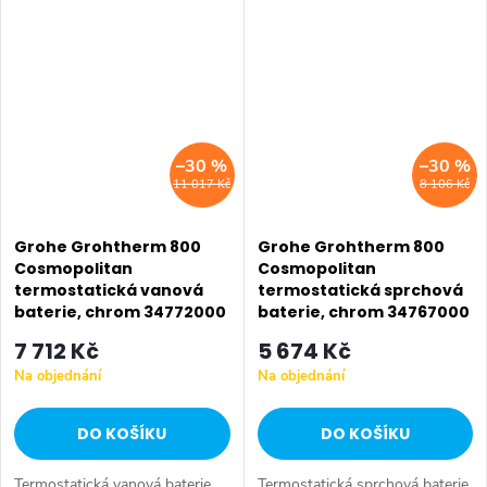
Rapido SmartBox 35600000
Rapido SmartBox 35600000
(není součástí dodávky)
(není součástí dodávky)
GROHE...
GROHE...
–30 %
–30 %
11 017 Kč
8 106 Kč
Grohe Grohtherm 800
Grohe Grohtherm 800
Cosmopolitan
Cosmopolitan
termostatická vanová
termostatická sprchová
baterie, chrom 34772000
baterie, chrom 34767000
7 712 Kč
5 674 Kč
Na objednání
Na objednání
DO KOŠÍKU
DO KOŠÍKU
Termostatická vanová baterie
Termostatická sprchová baterie