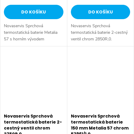
DO KOŠÍKU
DO KOŠÍKU
Novaservis Sprchová
Novaservis Sprchová
termostatická baterie Metalia
termostatická baterie 2-cestný
57 s horním vývodem
ventil chrom 2850R,0.
57962/1,0. Kvalitní a odolná
Sprchová a vanová
termostatická kartuše KEROX s
podomítková termostatická
prodlouženou zárukou 7 let.
baterie s přepínačem a 2
Prvotřídní chromové...
vývody. Odolná termostatická...
Novaservis Sprchová
Novaservis Sprchová
termostatická baterie 2-
termostatická baterie
cestný ventil chrom
150 mm Metalia 57 chrom