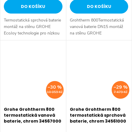
DO KOŠÍKU
DO KOŠÍKU
Termostatická sprchová baterie
Grohtherm 800Termostatická
montáž na stěnu GROHE
vanová baterie DN15 montáž
EcoJoy technologie pro nízkou
na stěnu GROHE
spotřebu vody a perfektní
StarLight® chromový povrch
průtok GROHE
GROHE
StarLight chromový povrch
SafeStop bezpečnostní zarážka
GROHE...
při 38°C volitelný omezovač...
–30 %
–29 %
10 059 Kč
7 479 Kč
Grohe Grohtherm 800
Grohe Grohtherm 800
termostatická vanová
termostatická sprchová
baterie, chrom 34567000
baterie, chrom 34561000