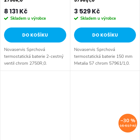
2750R,0
57961/1,0
8 131 Kč
3 529 Kč
Skladem u výrobce
Skladem u výrobce
DO KOŠÍKU
DO KOŠÍKU
Novaservis Sprchová
Novaservis Sprchová
termostatická baterie 2-cestný
termostatická baterie 150 mm
ventil chrom 2750R,0.
Metalia 57 chrom 57961/1,0.
Sprchová a vanová
Kvalitní a odolná termostatická
podomítková termostatická
kartuše KEROX s
baterie s přepínačem a 2
prodlouženou zárukou 7 let.
vývody. Odolná termostatická...
Prvotřídní chromové...
–30 %
16 617 Kč