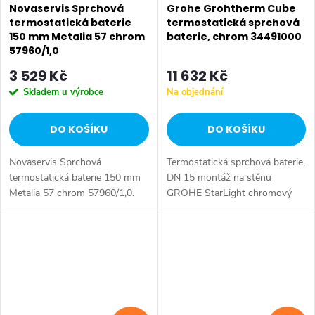
Novaservis Sprchová
Grohe Grohtherm Cube
termostatická baterie
termostatická sprchová
150 mm Metalia 57 chrom
baterie, chrom 34491000
57960/1,0
3 529 Kč
11 632 Kč
Skladem u výrobce
Na objednání
DO KOŠÍKU
DO KOŠÍKU
Novaservis Sprchová
Termostatická sprchová baterie,
termostatická baterie 150 mm
DN 15 montáž na stěnu
Metalia 57 chrom 57960/1,0.
GROHE StarLight chromový
Kvalitní a odolná termostatická
povrch GROHE
kartuše KEROX s
SafeStop bezpečnostní zarážka
prodlouženou zárukou 7 let.
při 43°C GROHE SafeStop Plus
Prvotřídní chromové...
(volitelný)...