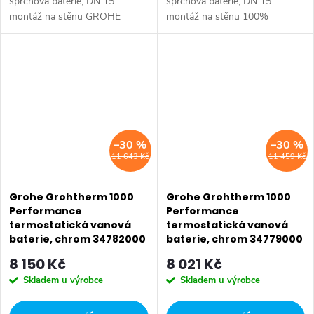
sprchová baterie, DN 15
sprchová baterie, DN 15
montáž na stěnu GROHE
montáž na stěnu 100%
CoolTouch technologie
GROHE CoolTouch sestávající z
zabraňující opaření GROHE
vždy chladného povrchu a
StarLight chromový povrch
CoolTouch S - přípojek
GROHE Aqua Paddle...
GROHE...
–30 %
–30 %
11 643 Kč
11 459 Kč
Grohe Grohtherm 1000
Grohe Grohtherm 1000
Performance
Performance
termostatická vanová
termostatická vanová
baterie, chrom 34782000
baterie, chrom 34779000
8 150 Kč
8 021 Kč
Skladem u výrobce
Skladem u výrobce