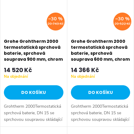
–30 %
–30 %
20 743 Kč
20 522 Kč
Grohe Grohtherm 2000
Grohe Grohtherm 2000
termostatická sprchová
termostatická sprchová
baterie, sprchová
baterie, sprchová
souprava 900 mm, chrom
souprava 600 mm, chrom
34482001
34281001
14 520 Kč
14 366 Kč
Na objednání
Na objednání
DO KOŠÍKU
DO KOŠÍKU
Grohtherm 2000Termostatická
Grohtherm 2000Termostatická
sprchová baterie, DN 15 se
sprchová baterie, DN 15 se
sprchovou soupravou skládající
sprchovou soupravou skládající
se z term. sprch. baterii
se z term. sprch. baterii
Grohtherm 2000 (34 169)
Grohtherm 2000 (34 169)