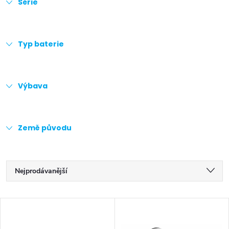
Série
Typ baterie
Výbava
Země původu
Ř
Nejprodávanější
a
Doporučujeme
V
z
Nejlevnější