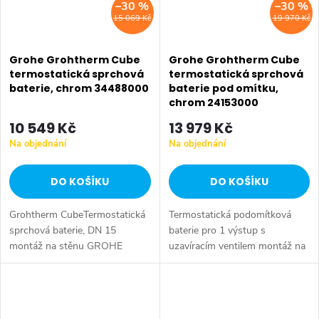
–30 %
–30 %
15 069 Kč
19 970 Kč
Grohe Grohtherm Cube
Grohe Grohtherm Cube
termostatická sprchová
termostatická sprchová
baterie, chrom 34488000
baterie pod omítku,
chrom 24153000
10 549 Kč
13 979 Kč
Na objednání
Na objednání
DO KOŠÍKU
DO KOŠÍKU
Grohtherm CubeTermostatická
Termostatická podomítková
sprchová baterie, DN 15
baterie pro 1 výstup s
montáž na stěnu GROHE
uzavíracím ventilem montáž na
StarLight chromový povrch
montážní set GROHE Rapido
GROHE
SmartBox (není součástí
SafeStop bezpečnostní zarážka
dodávky) GROHE
při 43°C GROHE SafeStop
TurboStat kompaktní...