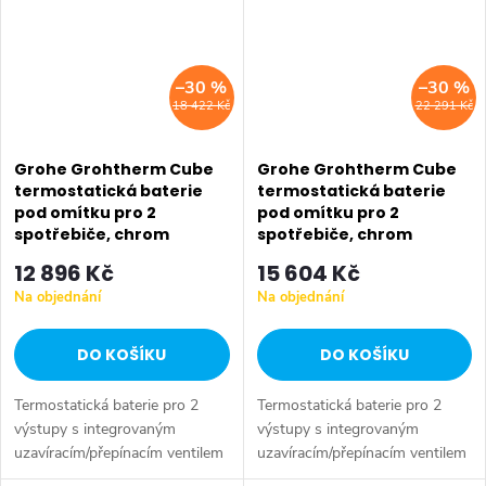
Plus...
–30 %
–30 %
18 422 Kč
22 291 Kč
Grohe Grohtherm Cube
Grohe Grohtherm Cube
termostatická baterie
termostatická baterie
pod omítku pro 2
pod omítku pro 2
spotřebiče, chrom
spotřebiče, chrom
24155000
24154000
12 896 Kč
15 604 Kč
Na objednání
Na objednání
DO KOŠÍKU
DO KOŠÍKU
Termostatická baterie pro 2
Termostatická baterie pro 2
výstupy s integrovaným
výstupy s integrovaným
uzavíracím/přepínacím ventilem
uzavíracím/přepínacím ventilem
montáž na těleso GROHE
montáž na těleso GROHE