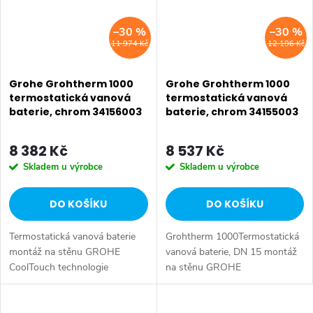
–30 %
–30 %
11 974 Kč
12 196 Kč
Grohe Grohtherm 1000
Grohe Grohtherm 1000
termostatická vanová
termostatická vanová
baterie, chrom 34156003
baterie, chrom 34155003
8 382 Kč
8 537 Kč
Skladem u výrobce
Skladem u výrobce
DO KOŠÍKU
DO KOŠÍKU
Termostatická vanová baterie
Grohtherm 1000Termostatická
montáž na stěnu GROHE
vanová baterie, DN 15 montáž
CoolTouch technologie
na stěnu GROHE
zabraňující opaření GROHE
CoolTouch technologie
StarLight chromový povrch
zabraňující opaření GROHE