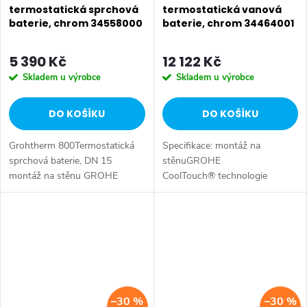
termostatická sprchová
termostatická vanová
baterie, chrom 34558000
baterie, chrom 34464001
5 390 Kč
12 122 Kč
Skladem u výrobce
Skladem u výrobce
DO KOŠÍKU
DO KOŠÍKU
Grohtherm 800Termostatická
Specifikace: montáž na
sprchová baterie, DN 15
stěnuGROHE
montáž na stěnu GROHE
CoolTouch® technologie
StarLight chromový povrch
zabraňující opařeníGROHE
GROHE
StarLight® chromový
SafeStop bezpečnostní zarážka
povrchGROHE Aqua Paddle
při 43°C GROHE SafeStop
ergonomicky tvarované
Plus...
rukojetiGROHE...
–30 %
–30 %