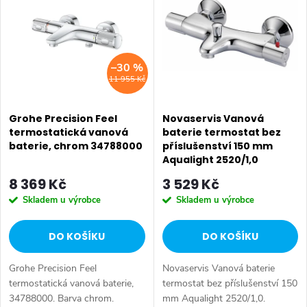
ý
Nejdražší
e
p
Abecedně
n
i
–30 %
í
11 955 Kč
s
p
p
Grohe Precision Feel
Novaservis Vanová
r
termostatická vanová
baterie termostat bez
baterie, chrom 34788000
příslušenství 150 mm
r
o
Aqualight 2520/1,0
o
8 369 Kč
3 529 Kč
d
Skladem u výrobce
Skladem u výrobce
d
u
DO KOŠÍKU
DO KOŠÍKU
u
k
Grohe Precision Feel
Novaservis Vanová baterie
k
t
termostatická vanová baterie,
termostat bez příslušenství 150
34788000. Barva chrom.
mm Aqualight 2520/1,0.