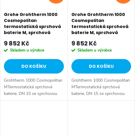
Grohe Grohtherm 1000
Grohe Grohtherm 1000
Cosmopolitan
Cosmopolitan
termostatická sprchová
termostatická sprchová
baterie M, sprchová
baterie M, sprchová
souprava 900 mm, chrom
souprava 600 mm, chrom
9 852 Kč
9 852 Kč
34321002
34286002
Skladem u výrobce
Skladem u výrobce
DO KOŠÍKU
DO KOŠÍKU
Grohtherm 1000 Cosmopolitan
Grohtherm 1000 Cosmopolitan
MTermostatická sprchová
MTermostatická sprchová
baterie, DN 15 se sprchovou
baterie, DN 15 se sprchovou
soupravou set obsahuje:
soupravou set obsahuje:
Grohtherm 1000 Cosmopolitan
Grohtherm 1000 Cosmopolitan
M termostatická sprchová
M termostatická sprchová
baterie DN 15 (34...
baterie DN 15 (34...