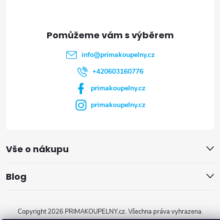
a
t
info
@
primakoupelny.cz
í
+420603160776
primakoupelny.cz
primakoupelny.cz
Vše o nákupu
Blog
Copyright 2026
PRIMAKOUPELNY.cz
. Všechna práva vyhrazena.