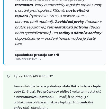
p
termostat
, který automaticky reguluje teplotu vody
r
a chrání proti opaření. Klíčové:
nastavitelná
teplota
(typicky 20–50 °C s blokem 38 °C —
v
ochrana proti opaření),
2 ovládací prvky
(teplota +
průtok separátně),
termostatická patrona
(Sedal
k
nebo specializovaná). Pro
rodiny s dětmi a seniory
doporučujeme — opaření horkou vodou je častý
y
úraz.
v
Specialista prodeje baterií
ý
PRIMAKOUPELNY.cz
p
Tip od PRIMAKOUPELNY
i
Termostatická baterie potřebuje
stálý tlak studené i teplé
s
vody
(1–6 bar). Pro
průtokový ohřívač
volte termostatické
s
nízkotlakovou patronou
— levnější neutragují s
u
průtokovým ohřívačem (skoky teploty). Pro
centrální
ohřev
stačí standardní.