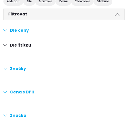
Antracit
Bílé
Bronzové
Černé
Chromové
Stříbrné
Filtrovat
Dle ceny
Dle štítku
Značky
Cena s DPH
Značka