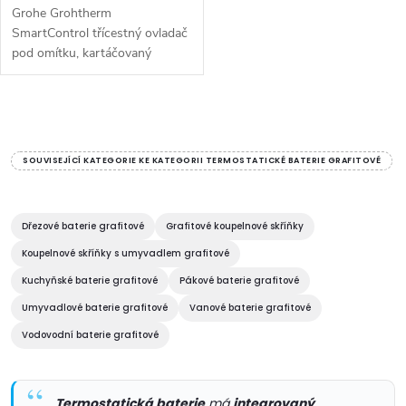
Grohe Grohtherm
SmartControl třícestný ovladač
pod omítku, kartáčovaný
29122AL0. Barva Hard
Graphite.
O
v
SOUVISEJÍCÍ KATEGORIE KE KATEGORII TERMOSTATICKÉ BATERIE GRAFITOVÉ
l
á
Dřezové baterie grafitové
Grafitové koupelnové skříňky
Koupelnové skříňky s umyvadlem grafitové
d
Kuchyňské baterie grafitové
Pákové baterie grafitové
a
Umyvadlové baterie grafitové
Vanové baterie grafitové
c
Vodovodní baterie grafitové
í
Termostatická baterie
má
integrovaný