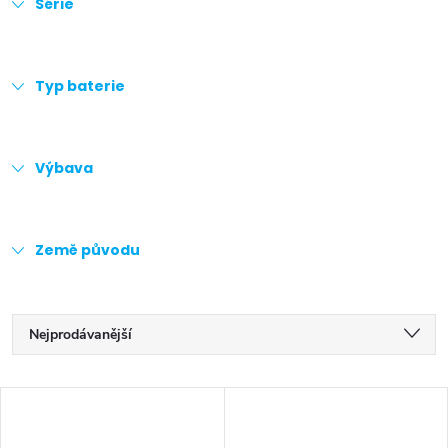
Série
Typ baterie
Výbava
Země původu
Ř
Nejprodávanější
a
Doporučujeme
V
z
Nejlevnější