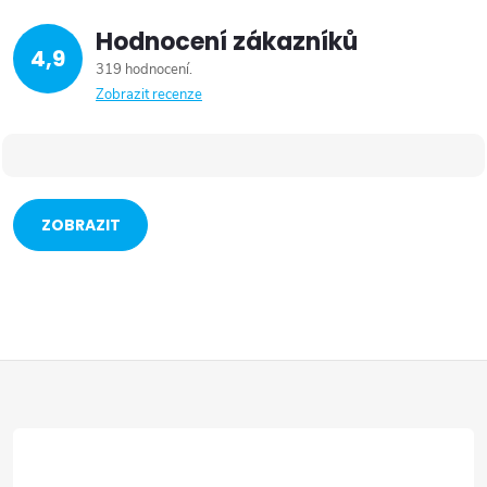
Hodnocení zákazníků
4,9
319 hodnocení
Zobrazit recenze
ZOBRAZIT
VÍCE
Z
á
p