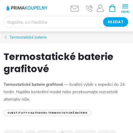
Přejít
NÁKUPNÍ
KOŠÍK
na
obsah
HLEDAT
Termostatické baterie
Termostatické baterie
grafitové
Termostatické baterie grafitové
— kvalitní výběr s expedicí do 24
hodin. Najděte konkrétní model nebo prozkoumejte rozcestník
alternativ níže.
SUBSTITUTY V KATEGORII TERMOSTATICKÉ BATERIE