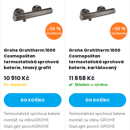
ý
Nejdražší
e
p
Abecedně
n
i
–30 %
–30 %
í
15 585 Kč
16 654 Kč
s
p
p
Grohe Grohtherm 1000
Grohe Grohtherm 1000
r
Cosmopolitan
Cosmopolitan
termostatická sprchová
termostatická sprchová
r
o
baterie, tmavý grafit
baterie, kartáčovaný
34065A02
tmavý grafit 34065AL2
o
10 910 Kč
11 658 Kč
d
Na objednání
Skladem u výrobce
d
u
DO KOŠÍKU
DO KOŠÍKU
u
k
Termostatická sprchová baterie
Termostatická sprchová baterie
k
t
montáž na stěnuGROHE
montáž na stěnu GROHE
StarLight povrchGROHE
StarLight povrch GROHE