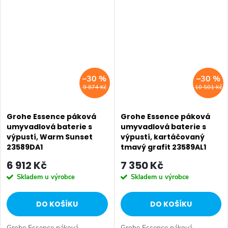
–30 %
–30 %
9 874 Kč
10 501 Kč
Grohe Essence páková
Grohe Essence páková
umyvadlová baterie s
umyvadlová baterie s
výpustí, Warm Sunset
výpustí, kartáčovaný
23589DA1
tmavý grafit 23589AL1
6 912 Kč
7 350 Kč
Skladem u výrobce
Skladem u výrobce
DO KOŠÍKU
DO KOŠÍKU
Grohe Essence páková
Grohe Essence páková