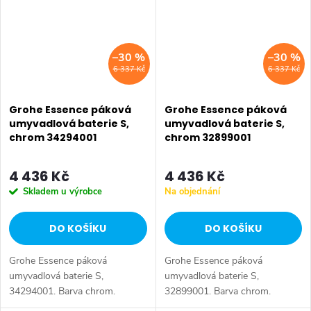
–30 %
–30 %
6 337 Kč
6 337 Kč
Grohe Essence páková
Grohe Essence páková
umyvadlová baterie S,
umyvadlová baterie S,
chrom 34294001
chrom 32899001
4 436 Kč
4 436 Kč
Skladem u výrobce
Na objednání
DO KOŠÍKU
DO KOŠÍKU
Grohe Essence páková
Grohe Essence páková
umyvadlová baterie S,
umyvadlová baterie S,
34294001. Barva chrom.
32899001. Barva chrom.