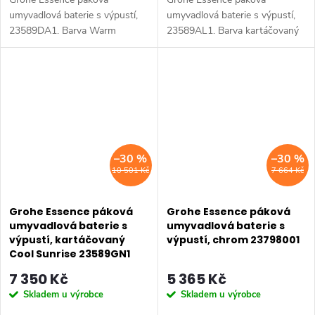
umyvadlová baterie s výpustí,
umyvadlová baterie s výpustí,
23589DA1. Barva Warm
23589AL1. Barva kartáčovaný
Sunset.
tmavý grafit.
–30 %
–30 %
10 501 Kč
7 664 Kč
Grohe Essence páková
Grohe Essence páková
umyvadlová baterie s
umyvadlová baterie s
výpustí, kartáčovaný
výpustí, chrom 23798001
Cool Sunrise 23589GN1
7 350 Kč
5 365 Kč
Skladem u výrobce
Skladem u výrobce