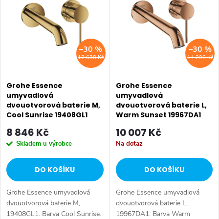
ý
Nejdražší
e
p
Abecedně
n
i
–30 %
–30 %
í
12 638 Kč
14 296 Kč
s
p
p
Grohe Essence
Grohe Essence
r
umyvadlová
umyvadlová
dvouotvorová baterie M,
dvouotvorová baterie L,
r
o
Cool Sunrise 19408GL1
Warm Sunset 19967DA1
o
8 846 Kč
10 007 Kč
d
Skladem u výrobce
Na dotaz
d
u
DO KOŠÍKU
DO KOŠÍKU
u
k
Grohe Essence umyvadlová
Grohe Essence umyvadlová
k
t
dvouotvorová baterie M,
dvouotvorová baterie L,
19408GL1. Barva Cool Sunrise.
19967DA1. Barva Warm