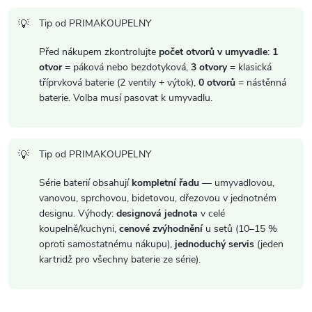
p
Tip od PRIMAKOUPELNY
i
Před nákupem zkontrolujte
počet otvorů v umyvadle
:
1
s
otvor
= páková nebo bezdotyková,
3 otvory
= klasická
tříprvková baterie (2 ventily + výtok),
0 otvorů
= nástěnná
u
baterie. Volba musí pasovat k umyvadlu.
Tip od PRIMAKOUPELNY
Série baterií obsahují
kompletní řadu
— umyvadlovou,
vanovou, sprchovou, bidetovou, dřezovou v jednotném
designu. Výhody:
designová jednota
v celé
koupelně/kuchyni,
cenové zvýhodnění
u setů (10–15 %
oproti samostatnému nákupu),
jednoduchý servis
(jeden
kartridž pro všechny baterie ze série).