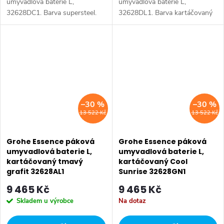
umyvadlová baterie L,
umyvadlová baterie L,
32628DC1. Barva supersteel.
32628DL1. Barva kartáčovaný
Warm Sunset.
–30 %
–30 %
13 522 Kč
13 522 Kč
Grohe Essence páková
Grohe Essence páková
umyvadlová baterie L,
umyvadlová baterie L,
kartáčovaný tmavý
kartáčovaný Cool
grafit 32628AL1
Sunrise 32628GN1
9 465 Kč
9 465 Kč
Skladem u výrobce
Na dotaz