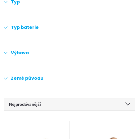
Typ
Typ baterie
Výbava
Země původu
Ř
Nejprodávanější
a
Doporučujeme
V
z
Nejlevnější