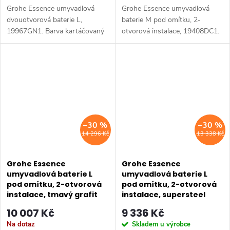
Grohe Essence umyvadlová
Grohe Essence umyvadlová
dvouotvorová baterie L,
baterie M pod omítku, 2-
19967GN1. Barva kartáčovaný
otvorová instalace, 19408DC1.
Cool Sunrise.
Barva supersteel.
–30 %
–30 %
14 296 Kč
13 338 Kč
Grohe Essence
Grohe Essence
umyvadlová baterie L
umyvadlová baterie L
pod omítku, 2-otvorová
pod omítku, 2-otvorová
instalace, tmavý grafit
instalace, supersteel
19967A01
19967DC1
10 007 Kč
9 336 Kč
Na dotaz
Skladem u výrobce