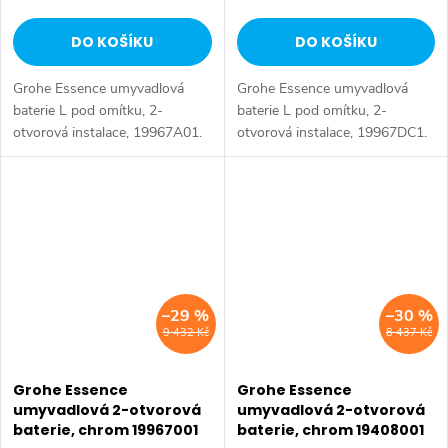
DO KOŠÍKU
DO KOŠÍKU
Grohe Essence umyvadlová
Grohe Essence umyvadlová
baterie L pod omítku, 2-
baterie L pod omítku, 2-
otvorová instalace, 19967A01.
otvorová instalace, 19967DC1.
Barva tmavý grafit.
Barva supersteel.
–29 %
–30 %
9 432 Kč
8 437 Kč
Grohe Essence
Grohe Essence
umyvadlová 2-otvorová
umyvadlová 2-otvorová
baterie, chrom 19967001
baterie, chrom 19408001