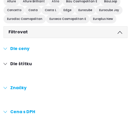
Allure
Allure Brilliant
Atrio
Bau Cosmopolitan E
BauLoop
Concetto
Costa
Costa L
Edge
Eurocube
Eurocube Joy
Eurodisc Cosmopolitan
Euroeco Cosmopolitan E
Europlus New
Filtrovat
Dle ceny
Dle štítku
Značky
Cena s DPH