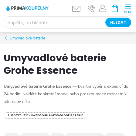
Přejít
NÁKUPNÍ
KOŠÍK
na
obsah
HLEDAT
Umyvadlové baterie
Umyvadlové baterie
Grohe Essence
Umyvadlové baterie Grohe Essence
— kvalitní výběr s expedicí do
24 hodin. Najděte konkrétní model nebo prozkoumejte rozcestník
alternativ níže.
SUBSTITUTY V KATEGORII UMYVADLOVÉ BATERIE