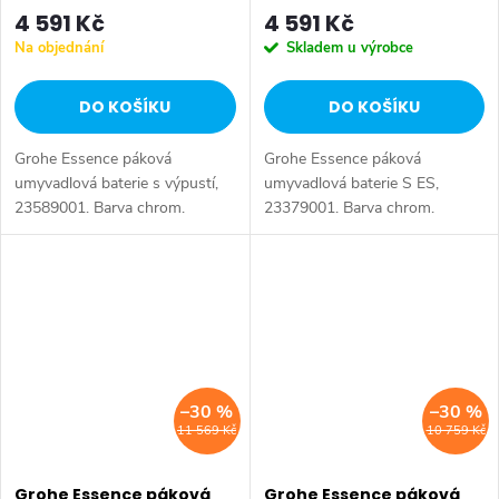
4 591 Kč
4 591 Kč
Na objednání
Skladem u výrobce
DO KOŠÍKU
DO KOŠÍKU
Grohe Essence páková
Grohe Essence páková
umyvadlová baterie s výpustí,
umyvadlová baterie S ES,
23589001. Barva chrom.
23379001. Barva chrom.
–30 %
–30 %
11 569 Kč
10 759 Kč
Grohe Essence páková
Grohe Essence páková