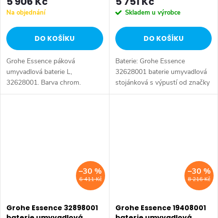
5 906 Kč
5 751 Kč
Na objednání
Skladem u výrobce
DO KOŠÍKU
DO KOŠÍKU
Grohe Essence páková
Baterie: Grohe Essence
umyvadlová baterie L,
32628001 baterie umyvadlová
32628001. Barva chrom.
stojánková s výpustí od značky
Grohe. Série: Essence. Typ
baterie: Koupelnová baterie,
umyvadlová baterie. Instalace:...
–30 %
–30 %
6 411 Kč
8 216 Kč
Grohe Essence 32898001
Grohe Essence 19408001
baterie umyvadlová
baterie umyvadlová