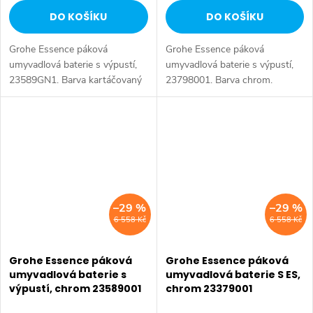
DO KOŠÍKU
DO KOŠÍKU
Grohe Essence páková
Grohe Essence páková
umyvadlová baterie s výpustí,
umyvadlová baterie s výpustí,
23589GN1. Barva kartáčovaný
23798001. Barva chrom.
Cool Sunrise.
–29 %
–29 %
6 558 Kč
6 558 Kč
Grohe Essence páková
Grohe Essence páková
umyvadlová baterie s
umyvadlová baterie S ES,
výpustí, chrom 23589001
chrom 23379001