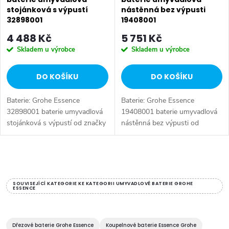
stojánková s výpustí
nástěnná bez výpusti
32898001
19408001
4 488 Kč
5 751 Kč
Skladem u výrobce
Skladem u výrobce
DO KOŠÍKU
DO KOŠÍKU
Baterie: Grohe Essence
Baterie: Grohe Essence
32898001 baterie umyvadlová
19408001 baterie umyvadlová
stojánková s výpustí od značky
nástěnná bez výpusti od
Grohe. Série: Essence. Typ
značky Grohe. Série: Essence.
baterie: Koupelnová baterie,
Typ baterie: Koupelnová baterie,
umyvadlová baterie. Barva:
podomítková baterie,
O
Chrom....
umyvadlová...
v
SOUVISEJÍCÍ KATEGORIE KE KATEGORII UMYVADLOVÉ BATERIE GROHE
ESSENCE
l
á
Dřezové baterie Grohe Essence
Koupelnové baterie Essence Grohe