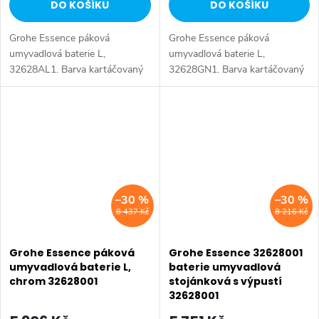
DO KOŠÍKU
DO KOŠÍKU
Grohe Essence páková
Grohe Essence páková
umyvadlová baterie L,
umyvadlová baterie L,
32628AL1. Barva kartáčovaný
32628GN1. Barva kartáčovaný
tmavý grafit.
Cool Sunrise.
–30 %
–30 %
8 437 Kč
8 216 Kč
Grohe Essence páková
Grohe Essence 32628001
umyvadlová baterie L,
baterie umyvadlová
chrom 32628001
stojánková s výpustí
32628001