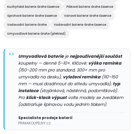
d
Kuchyňské baterie Grohe Essence
Pákové baterie Grohe Essence
Sprchové baterie Grohe Essence
Vanové baterie Grohe Essence
a
Vodovodní baterie Grohe
Vodovodní baterie Grohe Essence
c
Umyvadlové baterie Grohe (přehled)
í
p
Umyvadlová baterie
je
nejpoužívanější součást
koupelny — denně 5–10×. Klíčové:
výška ramínka
r
(150–200 mm pro standard, 300+ mm pro
umyvadla na desku),
vyložení ramínka
(110–150
v
mm — musí dosáhnout do středu umyvadla),
typ
instalace
(stojánková, nástěnná, podomítková).
k
Pro
klick-klack výpust
volte modely se zvedákem
y
(odstraňuje špinavou vodu jedním tlakem).
v
Specialista prodeje baterií
PRIMAKOUPELNY.cz
ý