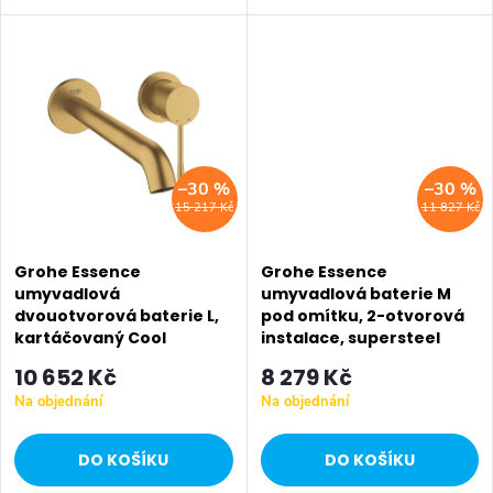
t
Sunset.
ů
ů
–30 %
–30 %
15 217 Kč
11 827 Kč
Grohe Essence
Grohe Essence
umyvadlová
umyvadlová baterie M
dvouotvorová baterie L,
pod omítku, 2-otvorová
kartáčovaný Cool
instalace, supersteel
Sunrise 19967GN1
19408DC1
10 652 Kč
8 279 Kč
Na objednání
Na objednání
DO KOŠÍKU
DO KOŠÍKU