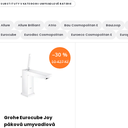
SUBSTITUTY V KATEGORII UMYVADLOVÉ BATERIE
Allure
Allure Brilliant
Atrio
Bau Cosmopolitan E
BauLoop
Eurocube
Eurodisc Cosmopolitan
Euroeco Cosmopolitan E
Euro
V
–30 %
ý
10 427 Kč
p
s
p
Grohe Eurocube Joy
páková umyvadlová