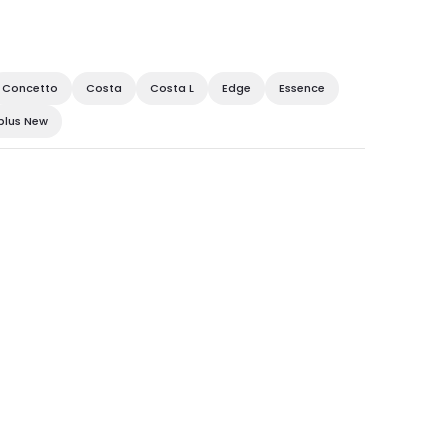
Concetto
Costa
Costa L
Edge
Essence
plus New