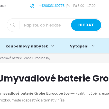
+420603160776
cení obchodu
Obchodní podmínky
Blog
info@primakoupelny.cz
HLEDAT
Koupelnový nábytek
Vytápění
adlové baterie Grohe Eurocube Joy
Umyvadlové baterie Gro
myvadlové baterie Grohe Eurocube Joy
— kvalitní výběr s exp
rozkoumejte rozcestník alternativ níže.