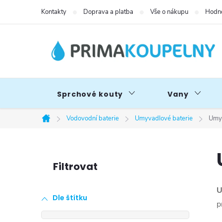
Přejít
Kontakty
Doprava a platba
Vše o nákupu
Hodno
na
obsah
Sprchové kouty
Vany
Vodovodní baterie
Umyvadlové baterie
Umyv
Domů
P
o
U
Dle štítku
s
p