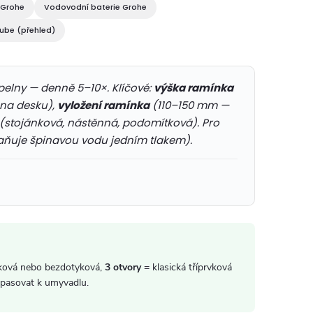
 Grohe
Vodovodní baterie Grohe
ube (přehled)
elny — denně 5–10×. Klíčové:
výška ramínka
na desku),
vyložení ramínka
(110–150 mm —
(stojánková, nástěnná, podomítková). Pro
aňuje špinavou vodu jedním tlakem).
ková nebo bezdotyková,
3 otvory
= klasická tříprvková
 pasovat k umyvadlu.