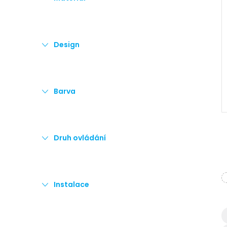
e
l
Design
Barva
Druh ovládání
Instalace
l