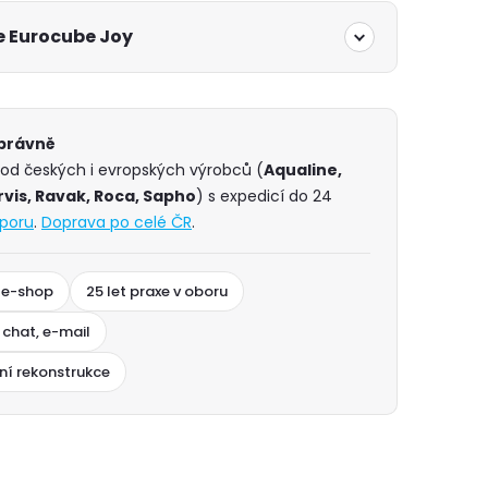
 Eurocube Joy
správně
 od českých i evropských výrobců (
Aqualine,
vis, Ravak, Roca, Sapho
) s expedicí do 24
poru
.
Doprava po celé ČR
.
 e-shop
25 let praxe v oboru
 chat, e-mail
ní rekonstrukce