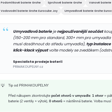
d
Podomítkové baterie Grohe
Sprchové baterie Grohe
Vanové baterie
a
Vodovodní baterie Grohe Eurocube Joy
Umyvadlové baterie Grohe Euroc
c
Umyvadlová baterie
je
nejpoužívanější součást
koup
(150–200 mm pro standard, 300+ mm pro umyvadla 
p
musí dosáhnout do středu umyvadla),
typ instalace
r
klick-klack výpust
volte modely se zvedákem (odstr
v
Specialista prodeje baterií
PRIMAKOUPELNY.cz
k
y
Tip od PRIMAKOUPELNY
v
Před nákupem zkontrolujte
počet otvorů v umyvadle
:
1 otvor
= pá
ý
baterie (2 ventily + výtok),
0 otvorů
= nástěnná baterie. Volba musí