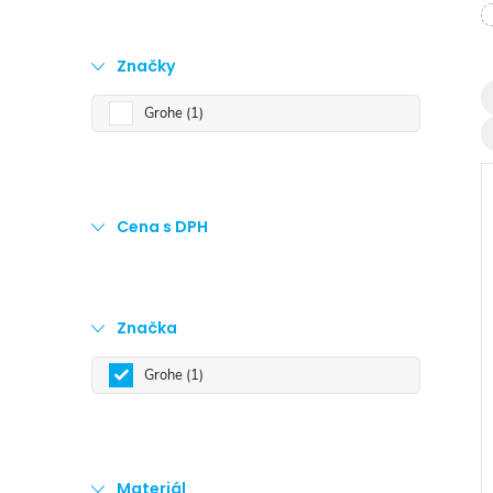
t
r
Značky
Grohe
1
a
n
Cena s DPH
n
í
Značka
i
p
Grohe
1
a
n
Materiál