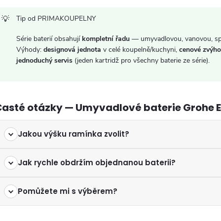
p
Tip od PRIMAKOUPELNY
s
Série baterií obsahují
kompletní řadu
— umyvadlovou, vanovou, spr
Výhody:
designová jednota
v celé koupelně/kuchyni,
cenové zvýho
u
jednoduchý servis
(jeden kartridž pro všechny baterie ze série).
Časté otázky — Umyvadlové baterie Grohe 
Jakou výšku ramínka zvolit?
Jak rychle obdržím objednanou baterii?
Pomůžete mi s výběrem?