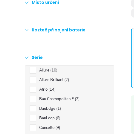
Místo určení
Rozteč připojení baterie
í
Série
Allure
10
Allure Brilliant
2
Atrio
14
Bau Cosmopolitan E
2
BauEdge
1
BauLoop
6
Concetto
9