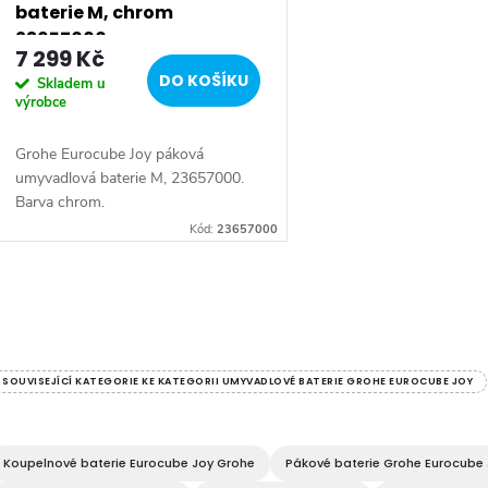
r
baterie M, chrom
23657000
7 299 Kč
o
DO KOŠÍKU
Skladem u
výrobce
d
Grohe Eurocube Joy páková
u
umyvadlová baterie M, 23657000.
Barva chrom.
k
Kód:
23657000
t
O
ů
v
SOUVISEJÍCÍ KATEGORIE KE KATEGORII UMYVADLOVÉ BATERIE GROHE EUROCUBE JOY
á
Koupelnové baterie Eurocube Joy Grohe
Pákové baterie Grohe Eurocube