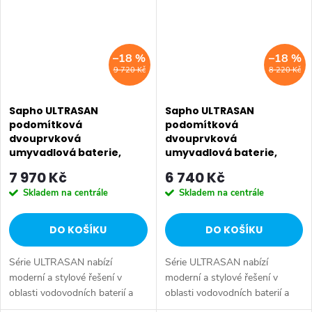
–18 %
–18 %
9 720 Kč
8 220 Kč
Sapho ULTRASAN
Sapho ULTRASAN
podomítková
podomítková
dvouprvková
dvouprvková
umyvadlová baterie,
umyvadlová baterie,
hubice 15cm, černá
hubice 20cm, černá
7 970 Kč
6 740 Kč
mat/zlato mat UT118VBG
mat/zlato mat UT018VBG
Skladem na centrále
Skladem na centrále
DO KOŠÍKU
DO KOŠÍKU
Série ULTRASAN nabízí
Série ULTRASAN nabízí
moderní a stylové řešení v
moderní a stylové řešení v
oblasti vodovodních baterií a
oblasti vodovodních baterií a
sprchových systémů, které
sprchových systémů, které