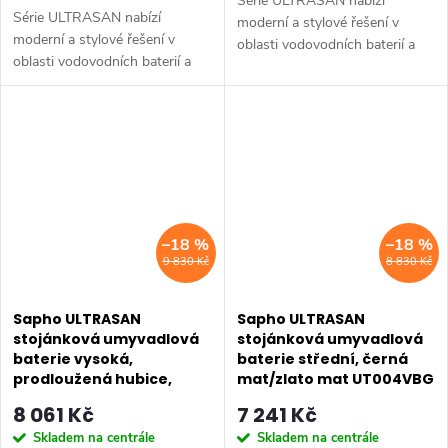
Série ULTRASAN nabízí
Série ULTRASAN nabízí
moderní a stylové řešení v
moderní a stylové řešení v
oblasti vodovodních baterií a
oblasti vodovodních baterií a
sprchových systémů, které
sprchových systémů, které
spojuje praktické funkce s
spojuje praktické funkce s
atraktivním designem.
atraktivním designem.
Sortiment zahrnuje...
Sortiment zahrnuje...
–18 %
–18 %
9 830 Kč
8 830 Kč
Sapho ULTRASAN
Sapho ULTRASAN
stojánková umyvadlová
stojánková umyvadlová
baterie vysoká,
baterie střední, černá
prodloužená hubice,
mat/zlato mat UT004VBG
černá mat/zlato mat
8 061 Kč
7 241 Kč
UT007VBG
Skladem na centrále
Skladem na centrále