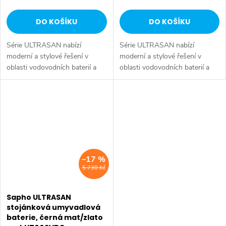
DO KOŠÍKU
DO KOŠÍKU
Série ULTRASAN nabízí
Série ULTRASAN nabízí
moderní a stylové řešení v
moderní a stylové řešení v
oblasti vodovodních baterií a
oblasti vodovodních baterií a
sprchových systémů, které
sprchových systémů, které
spojuje praktické funkce s
spojuje praktické funkce s
atraktivním designem.
atraktivním designem.
Sortiment zahrnuje...
Sortiment zahrnuje...
–17 %
5 730 Kč
Sapho ULTRASAN
stojánková umyvadlová
baterie, černá mat/zlato