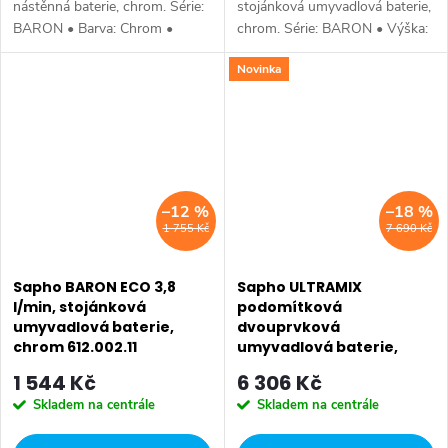
nástěnná baterie, chrom. Série:
stojánková umyvadlová baterie,
BARON • Barva: Chrom •
chrom. Série: BARON • Výška:
Materiál: Mosaz • Tvar: Kruhové
125 mm • Hloubka: 136 mm •
Novinka
• Instalace: Nástěnná 150 mm
Barva: Chrom • Materiál: Mosaz
• Ovládání: Páka • Průměr
• Tvar: Kruhové • Instalace:...
kartuše:...
–12 %
–18 %
1 755 Kč
7 690 Kč
Sapho BARON ECO 3,8
Sapho ULTRAMIX
l/min, stojánková
podomítková
umyvadlová baterie,
dvouprvková
chrom 612.002.11
umyvadlová baterie,
hubice 10cm, černá mat
1 544 Kč
6 306 Kč
UT110B
Skladem na centrále
Skladem na centrále