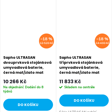
spojuje praktické funkce s
spojuje praktické funkce s
atraktivním designem.
atraktivním designem.
Sortiment zahrnuje...
Sortiment zahrnuje...
–18 %
–18 %
12 520 Kč
14 430 Kč
Sapho ULTRASAN
Sapho ULTRASAN
dvouprvková stojánková
tříprvková stojánková
umyvadlová baterie,
umyvadlová baterie,
černá mat/zlato mat
černá mat/zlato mat
UT019VBG
UT017VBG
10 266 Kč
11 833 Kč
Na objednání: Dodání do 8
Skladem na centrále
týdnů
DO KOŠÍKU
DO KOŠÍKU