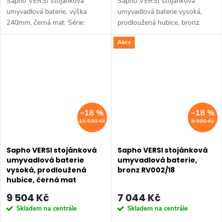
Sapho VERSI stojánková
Sapho VERSI stojánková
umyvadlová baterie, výška
umyvadlová baterie vysoká,
240mm, černá mat. Série:
prodloužená hubice, bronz.
VERSI • Výška: 238 mm •
Série: VERSI • Výška: 325 mm
Akce
Barva: Černá mat • Materiál:
• Barva: Bronz • Materiál:
Mosaz • Tvar: Design •
Mosaz • Tvar: Design •
Instalace: Stojánková •...
Instalace: Stojánková...
–18 %
–18 %
11 590 Kč
8 590 Kč
Sapho VERSI stojánková
Sapho VERSI stojánková
umyvadlová baterie
umyvadlová baterie,
vysoká, prodloužená
bronz RV002/18
hubice, černá mat
RV007/15
9 504 Kč
7 044 Kč
Skladem na centrále
Skladem na centrále