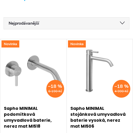
Ř
Nejprodávanější
a
Doporučujeme
V
Novinka
Novinka
z
Nejlevnější
ý
Nejdražší
e
p
Abecedně
n
i
–18 %
–18 %
í
6 190 Kč
4 990 Kč
s
p
p
Sapho MINIMAL
Sapho MINIMAL
r
podomítková
stojánková umyvadlová
umyvadlová baterie,
baterie vysoká, nerez
r
o
nerez mat MI518
mat MI506