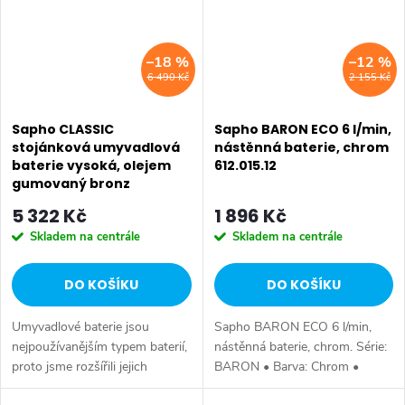
–18 %
–12 %
6 490 Kč
2 155 Kč
Sapho CLASSIC
Sapho BARON ECO 6 l/min,
stojánková umyvadlová
nástěnná baterie, chrom
baterie vysoká, olejem
612.015.12
gumovaný bronz
AZ006WB
5 322 Kč
1 896 Kč
Skladem na centrále
Skladem na centrále
DO KOŠÍKU
DO KOŠÍKU
Umyvadlové baterie jsou
Sapho BARON ECO 6 l/min,
nejpoužívanějším typem baterií,
nástěnná baterie, chrom. Série:
proto jsme rozšířili jejich
BARON • Barva: Chrom •
nabídku. Lze je kombinovat s
Materiál: Mosaz • Tvar: Kruhové