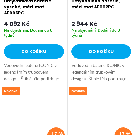
umyvadlová baterie
umyvadlová baterie,
vysoká, měď mat
měď mat AF002PG
AF006PG
4 092 Kč
2 944 Kč
Na objednání: Dodání do 8
Na objednání: Dodání do 8
týdnů
týdnů
DO KOŠÍKU
DO KOŠÍKU
Vodovodní baterie ICONIC v
Vodovodní baterie ICONIC v
legendárním trubkovém
legendárním trubkovém
designu. Štíhlé tělo podtrhuje
designu. Štíhlé tělo podtrhuje
nadčasovost, čistotu a
nadčasovost, čistotu a
Novinka
Novinka
minimalismus těchto
minimalismus těchto
směšovacích baterií. Série:
směšovacích baterií. Série:
ICONIC • Šířka: 45 mm •...
ICONIC • Šířka: 45 mm •...
–17 %
–17 %