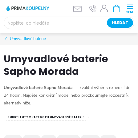
Přejít
NÁKUPNÍ
KOŠÍK
na
obsah
HLEDAT
Umyvadlové baterie
Umyvadlové baterie
Sapho Morada
Umyvadlové baterie Sapho Morada
— kvalitní výběr s expedicí do
24 hodin. Najděte konkrétní model nebo prozkoumejte rozcestník
alternativ níže.
SUBSTITUTY V KATEGORII UMYVADLOVÉ BATERIE