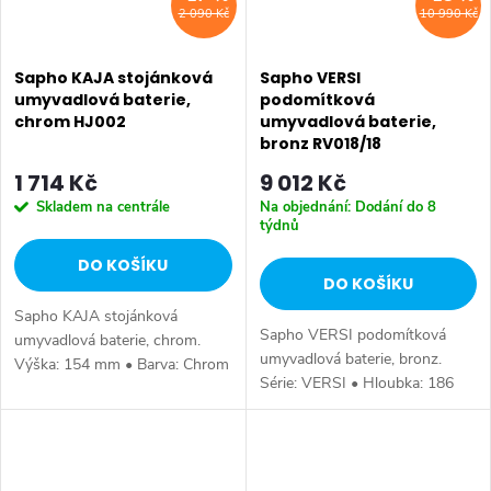
2 090 Kč
10 990 Kč
Sapho KAJA stojánková
Sapho VERSI
umyvadlová baterie,
podomítková
chrom HJ002
umyvadlová baterie,
bronz RV018/18
1 714 Kč
9 012 Kč
Skladem na centrále
Na objednání: Dodání do 8
týdnů
DO KOŠÍKU
DO KOŠÍKU
Sapho KAJA stojánková
Sapho VERSI podomítková
umyvadlová baterie, chrom.
umyvadlová baterie, bronz.
Výška: 154 mm • Barva: Chrom
Série: VERSI • Hloubka: 186
• Materiál: Mosaz • Tvar:
mm • Barva: Bronz • Materiál:
Kruhové • Instalace: Stojánková
Mosaz • Tvar: Design •
• Ovládání: Páka • Výška
Instalace: Podomítková •
výtoku: 90 mm •...
Ovládání: Páka •...