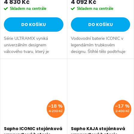
4 830 Kč
4 092 Kč
Skladem na centrále
Skladem na centrále
DO KOŠÍKU
DO KOŠÍKU
Série ULTRAMIX vyniká
Vodovodní baterie ICONIC v
univerzálním designem
legendárním trubkovém
válcového tvaru, který je
designu. Štíhlé tělo podtrhuje
doplněn decentní hranou a
nadčasovost, čistotu a
úzkou páčkou – kombinace,
minimalismus těchto
která je nejen esteticky
směšovacích baterií. Série:
přitažlivá, ale především...
ICONIC • Šířka: 45 mm •...
–18 %
–17 %
4 290 Kč
2 490 Kč
Sapho ICONIC stojánková
Sapho KAJA stojánková