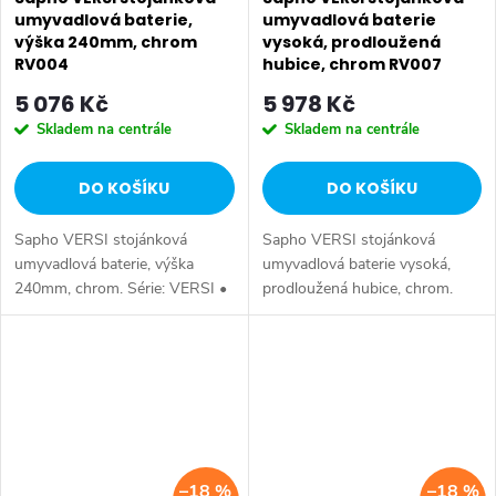
umyvadlová baterie,
umyvadlová baterie
výška 240mm, chrom
vysoká, prodloužená
RV004
hubice, chrom RV007
5 076 Kč
5 978 Kč
Skladem na centrále
Skladem na centrále
DO KOŠÍKU
DO KOŠÍKU
Sapho VERSI stojánková
Sapho VERSI stojánková
umyvadlová baterie, výška
umyvadlová baterie vysoká,
240mm, chrom. Série: VERSI •
prodloužená hubice, chrom.
Výška: 238 mm • Barva: Chrom
Série: VERSI • Výška: 325 mm
• Materiál: Mosaz • Tvar:
• Barva: Chrom • Materiál:
Design • Instalace: Stojánková
Mosaz • Tvar: Design •
• Ovládání:...
Instalace: Stojánková...
–18 %
–18 %