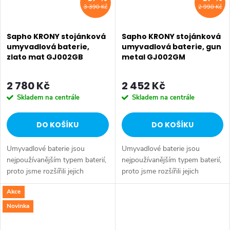
3 390 Kč
2 990 Kč
Sapho KRONY stojánková
Sapho KRONY stojánková
umyvadlová baterie,
umyvadlová baterie, gun
zlato mat GJ002GB
metal GJ002GM
2 780 Kč
2 452 Kč
Skladem na centrále
Skladem na centrále
DO KOŠÍKU
DO KOŠÍKU
Umyvadlové baterie jsou
Umyvadlové baterie jsou
nejpoužívanějším typem baterií,
nejpoužívanějším typem baterií,
proto jsme rozšířili jejich
proto jsme rozšířili jejich
nabídku. Lze je kombinovat s
nabídku. Lze je kombinovat s
Akce
termostatickými bateriemi do
termostatickými bateriemi do
sprchového koutu, či se...
sprchového koutu, či se...
Novinka