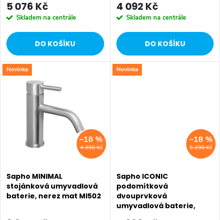
o
5 076 Kč
4 092 Kč
d
Skladem na centrále
Skladem na centrále
d
u
DO KOŠÍKU
DO KOŠÍKU
u
k
k
Novinka
Novinka
t
t
ů
ů
–18 %
–18 %
4 390 Kč
5 290 Kč
Sapho MINIMAL
Sapho ICONIC
stojánková umyvadlová
podomítková
baterie, nerez mat MI502
dvouprvková
umyvadlová baterie,
měď mat AF008PG