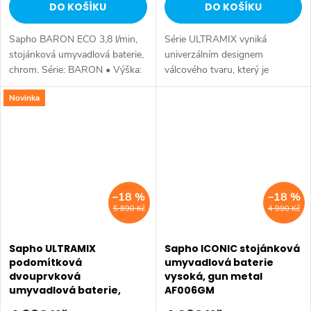
DO KOŠÍKU
DO KOŠÍKU
Sapho BARON ECO 3,8 l/min,
Série ULTRAMIX vyniká
stojánková umyvadlová baterie,
univerzálním designem
chrom. Série: BARON • Výška:
válcového tvaru, který je
125 mm • Hloubka: 136 mm •
doplněn decentní hranou a
Novinka
Barva: Chrom • Materiál: Mosaz
úzkou páčkou – kombinace,
• Tvar: Kruhové • Instalace:...
která je nejen esteticky
přitažlivá, ale především...
–18 %
–18 %
5 890 Kč
4 990 Kč
Sapho ULTRAMIX
Sapho ICONIC stojánková
podomítková
umyvadlová baterie
dvouprvková
vysoká, gun metal
umyvadlová baterie,
AF006GM
hubice 10cm, chrom UT110