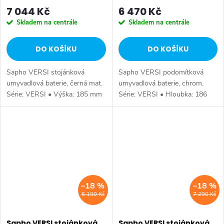
7 044 Kč
6 470 Kč
Skladem na centrále
Skladem na centrále
DO KOŠÍKU
DO KOŠÍKU
Sapho VERSI stojánková
Sapho VERSI podomítková
umyvadlová baterie, černá mat.
umyvadlová baterie, chrom.
Série: VERSI • Výška: 185 mm
Série: VERSI • Hloubka: 186
• Barva: Černá mat • Materiál:
mm • Barva: Chrom • Materiál:
Mosaz • Tvar: Design •
Mosaz • Tvar: Design •
Instalace: Stojánková •
Instalace: Podomítková •
Ovládání: Páka •...
Ovládání: Páka •...
–18 %
–18 %
6 190 Kč
7 290 Kč
Sapho VERSI stojánková
Sapho VERSI stojánková