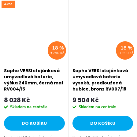
Akce
Materiál: Mosaz • Tvar: Design
• Materiál: Mosaz • Tvar:
• Instalace: Podomítková •
Design • Instalace: Stojánková
Ovládání:...
• Ovládání:...
–18 %
–18 %
9 790 Kč
11 590 Kč
Sapho VERSI stojánková
Sapho VERSI stojánková
umyvadlová baterie,
umyvadlová baterie
výška 240mm, černá mat
vysoká, prodloužená
RV004/15
hubice, bronz RV007/18
8 028 Kč
9 504 Kč
Skladem na centrále
Skladem na centrále
DO KOŠÍKU
DO KOŠÍKU