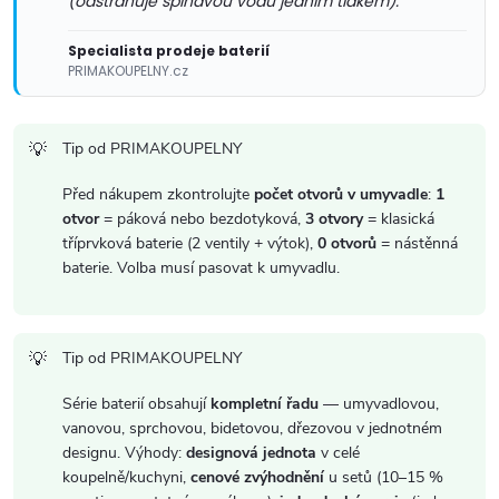
(odstraňuje špinavou vodu jedním tlakem).
i
Specialista prodeje baterií
s
PRIMAKOUPELNY.cz
u
Tip od PRIMAKOUPELNY
Před nákupem zkontrolujte
počet otvorů v umyvadle
:
1
otvor
= páková nebo bezdotyková,
3 otvory
= klasická
tříprvková baterie (2 ventily + výtok),
0 otvorů
= nástěnná
baterie. Volba musí pasovat k umyvadlu.
Tip od PRIMAKOUPELNY
Série baterií obsahují
kompletní řadu
— umyvadlovou,
vanovou, sprchovou, bidetovou, dřezovou v jednotném
designu. Výhody:
designová jednota
v celé
koupelně/kuchyni,
cenové zvýhodnění
u setů (10–15 %