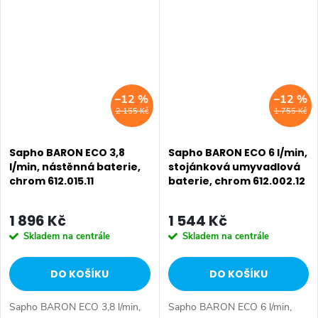
termostatickými bateriemi do
• Instalace: Nástěnná 150 mm
sprchového koutu, či se...
• Ovládání: Páka • Průměr
kartuše:...
–12 %
–12 %
2 155 Kč
1 755 Kč
Sapho BARON ECO 3,8
Sapho BARON ECO 6 l/min,
l/min, nástěnná baterie,
stojánková umyvadlová
chrom 612.015.11
baterie, chrom 612.002.12
1 896 Kč
1 544 Kč
Skladem na centrále
Skladem na centrále
DO KOŠÍKU
DO KOŠÍKU
Sapho BARON ECO 3,8 l/min,
Sapho BARON ECO 6 l/min,