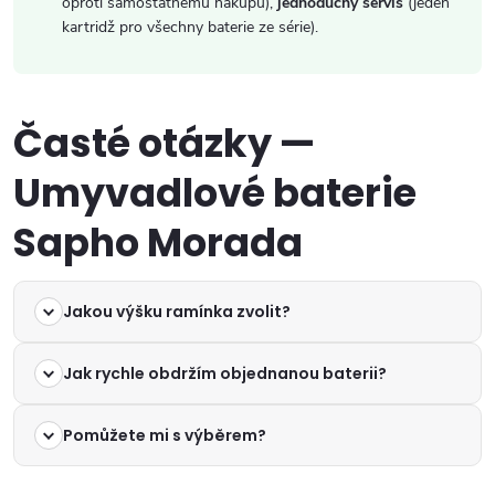
oproti samostatnému nákupu),
jednoduchý servis
(jeden
kartridž pro všechny baterie ze série).
Časté otázky —
Umyvadlové baterie
Sapho Morada
Jakou výšku ramínka zvolit?
Jak rychle obdržím objednanou baterii?
Pomůžete mi s výběrem?