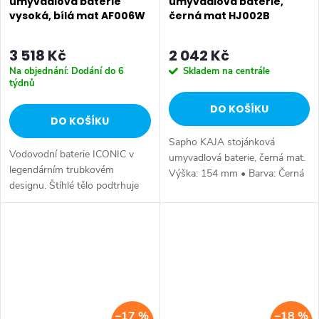
umyvadlová baterie
umyvadlová baterie,
vysoká, bílá mat AF006W
černá mat HJ002B
3 518 Kč
2 042 Kč
Na objednání: Dodání do 6
Skladem na centrále
týdnů
DO KOŠÍKU
DO KOŠÍKU
Sapho KAJA stojánková
Vodovodní baterie ICONIC v
umyvadlová baterie, černá mat.
legendárním trubkovém
Výška: 154 mm • Barva: Černá
designu. Štíhlé tělo podtrhuje
mat • Materiál: Mosaz • Tvar:
nadčasovost, čistotu a
Kruhové • Instalace: Stojánková
minimalismus těchto
• Ovládání: Páka • Výška
směšovacích baterií. Série:
výtoku:...
ICONIC • Šířka: 45 mm •...
–17 %
–18 %