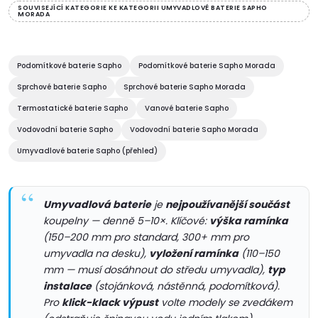
d
á
SOUVISEJÍCÍ KATEGORIE KE KATEGORII UMYVADLOVÉ BATERIE SAPHO
MORADA
a
n
k
c
o
Podomítkové baterie Sapho
Podomítkové baterie Sapho Morada
í
v
Sprchové baterie Sapho
Sprchové baterie Sapho Morada
á
p
Termostatické baterie Sapho
Vanové baterie Sapho
n
Vodovodní baterie Sapho
Vodovodní baterie Sapho Morada
r
í
Umyvadlové baterie Sapho (přehled)
v
k
Umyvadlová baterie
je
nejpoužívanější součást
y
koupelny — denně 5–10×. Klíčové:
výška ramínka
(150–200 mm pro standard, 300+ mm pro
v
umyvadla na desku),
vyložení ramínka
(110–150
mm — musí dosáhnout do středu umyvadla),
typ
ý
instalace
(stojánková, nástěnná, podomítková).
Pro
klick-klack výpust
volte modely se zvedákem
p