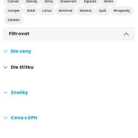
Corneli
Dandy
Dimy
Dreamart
Espada
Ginko
Jumper
Kirké
Latus
Minimal
Mixona
Quik
Rhapsody
Sassari
Filtrovat
Dle ceny
Dle štítku
Značky
Cena s DPH