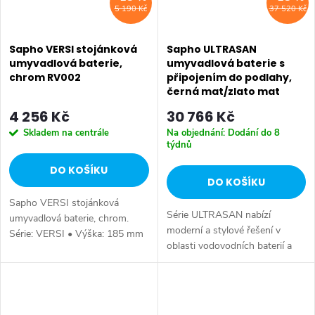
5 190 Kč
37 520 Kč
Sapho VERSI stojánková
Sapho ULTRASAN
umyvadlová baterie,
umyvadlová baterie s
chrom RV002
připojením do podlahy,
černá mat/zlato mat
UT016VBG
4 256 Kč
30 766 Kč
Skladem na centrále
Na objednání: Dodání do 8
týdnů
DO KOŠÍKU
DO KOŠÍKU
Sapho VERSI stojánková
Série ULTRASAN nabízí
umyvadlová baterie, chrom.
moderní a stylové řešení v
Série: VERSI • Výška: 185 mm
oblasti vodovodních baterií a
• Barva: Chrom • Materiál:
sprchových systémů, které
Mosaz • Tvar: Design •
spojuje praktické funkce s
Instalace: Stojánková •
atraktivním designem.
Ovládání: Páka • Výška...
Sortiment zahrnuje...