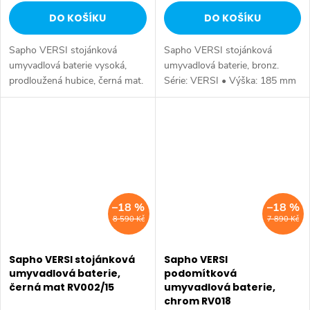
DO KOŠÍKU
DO KOŠÍKU
Sapho VERSI stojánková
Sapho VERSI stojánková
umyvadlová baterie vysoká,
umyvadlová baterie, bronz.
prodloužená hubice, černá mat.
Série: VERSI • Výška: 185 mm
Série: VERSI • Výška: 325 mm
• Barva: Bronz • Materiál:
• Barva: Černá mat • Materiál:
Mosaz • Tvar: Design •
Mosaz • Tvar: Design •
Instalace: Stojánková •
Instalace:...
Ovládání: Páka • Výška...
–18 %
–18 %
8 590 Kč
7 890 Kč
Sapho VERSI stojánková
Sapho VERSI
umyvadlová baterie,
podomítková
černá mat RV002/15
umyvadlová baterie,
chrom RV018