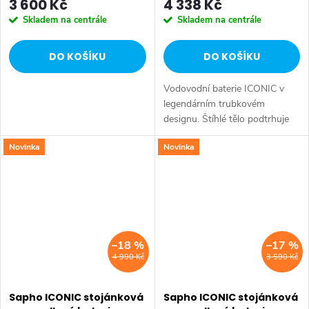
3 600 Kč
4 338 Kč
Skladem na centrále
Skladem na centrále
DO KOŠÍKU
DO KOŠÍKU
Vodovodní baterie ICONIC v
legendárním trubkovém
designu. Štíhlé tělo podtrhuje
nadčasovost, čistotu a
Novinka
Novinka
minimalismus těchto
směšovacích baterií. Série:
ICONIC • Hloubka: 203 mm •...
–18 %
–17 %
4 990 Kč
3 590 Kč
Sapho ICONIC stojánková
Sapho ICONIC stojánková