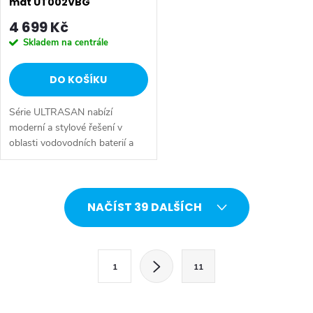
mat UT002VBG
4 699 Kč
Skladem na centrále
DO KOŠÍKU
Série ULTRASAN nabízí
moderní a stylové řešení v
oblasti vodovodních baterií a
sprchových systémů, které
spojuje praktické funkce s
atraktivním designem.
O
Sortiment zahrnuje...
NAČÍST 39 DALŠÍCH
v
l
S
1
11
t
á
r