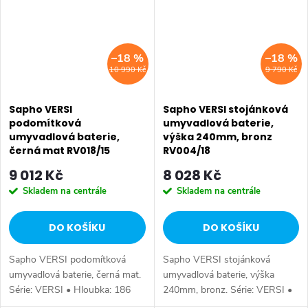
–18 %
–18 %
10 990 Kč
9 790 Kč
Sapho VERSI
Sapho VERSI stojánková
podomítková
umyvadlová baterie,
umyvadlová baterie,
výška 240mm, bronz
černá mat RV018/15
RV004/18
9 012 Kč
8 028 Kč
Skladem na centrále
Skladem na centrále
DO KOŠÍKU
DO KOŠÍKU
Sapho VERSI podomítková
Sapho VERSI stojánková
umyvadlová baterie, černá mat.
umyvadlová baterie, výška
Série: VERSI • Hloubka: 186
240mm, bronz. Série: VERSI •
mm • Barva: Černá mat •
Výška: 238 mm • Barva: Bronz