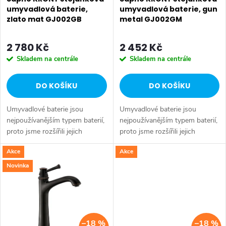
p
r
umyvadlová baterie,
umyvadlová baterie, gun
zlato mat GJ002GB
metal GJ002GM
r
o
o
2 780 Kč
2 452 Kč
d
Skladem na centrále
Skladem na centrále
d
u
DO KOŠÍKU
DO KOŠÍKU
u
k
Umyvadlové baterie jsou
Umyvadlové baterie jsou
k
t
nejpoužívanějším typem baterií,
nejpoužívanějším typem baterií,
proto jsme rozšířili jejich
proto jsme rozšířili jejich
t
nabídku. Lze je kombinovat s
nabídku. Lze je kombinovat s
ů
Akce
Akce
termostatickými bateriemi do
termostatickými bateriemi do
ů
sprchového koutu, či se...
sprchového koutu, či se...
Novinka
–18 %
–18 %