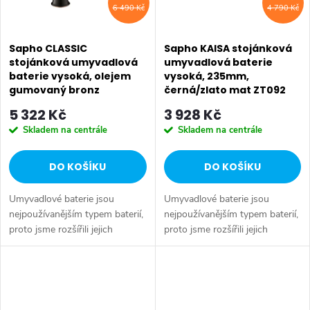
6 490 Kč
4 790 Kč
Sapho CLASSIC
Sapho KAISA stojánková
stojánková umyvadlová
umyvadlová baterie
baterie vysoká, olejem
vysoká, 235mm,
gumovaný bronz
černá/zlato mat ZT092
AZ006WB
5 322 Kč
3 928 Kč
Skladem na centrále
Skladem na centrále
DO KOŠÍKU
DO KOŠÍKU
Umyvadlové baterie jsou
Umyvadlové baterie jsou
nejpoužívanějším typem baterií,
nejpoužívanějším typem baterií,
proto jsme rozšířili jejich
proto jsme rozšířili jejich
nabídku. Lze je kombinovat s
nabídku. Lze je kombinovat s
termostatickými bateriemi do
termostatickými bateriemi do
sprchového koutu, či se...
sprchového koutu, či se...