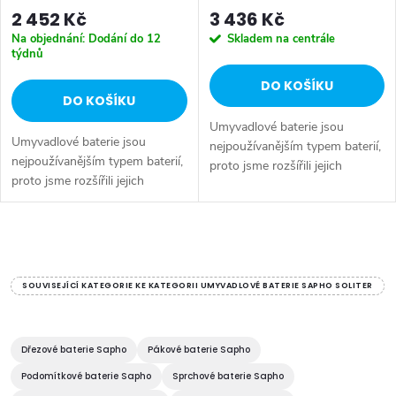
2 452 Kč
3 436 Kč
Na objednání: Dodání do 12
Skladem na centrále
týdnů
DO KOŠÍKU
DO KOŠÍKU
Umyvadlové baterie jsou
Umyvadlové baterie jsou
nejpoužívanějším typem baterií,
nejpoužívanějším typem baterií,
proto jsme rozšířili jejich
proto jsme rozšířili jejich
nabídku. Lze je kombinovat s
nabídku. Lze je kombinovat s
termostatickými bateriemi do
termostatickými bateriemi do
sprchového koutu, či se...
sprchového koutu, či se...
O
v
SOUVISEJÍCÍ KATEGORIE KE KATEGORII UMYVADLOVÉ BATERIE SAPHO SOLITER
l
á
Dřezové baterie Sapho
Pákové baterie Sapho
Podomítkové baterie Sapho
Sprchové baterie Sapho