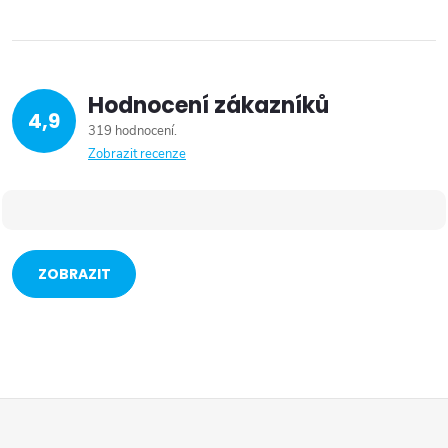
Hodnocení zákazníků
4,9
319 hodnocení
Zobrazit recenze
ZOBRAZIT
VÍCE
Z