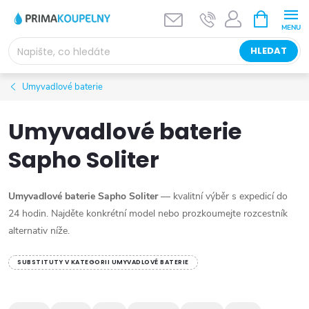
Přejít
NÁKUPNÍ
KOŠÍK
na
obsah
HLEDAT
Umyvadlové baterie
Umyvadlové baterie
Sapho Soliter
Umyvadlové baterie Sapho Soliter
— kvalitní výběr s expedicí do
24 hodin. Najděte konkrétní model nebo prozkoumejte rozcestník
alternativ níže.
SUBSTITUTY V KATEGORII UMYVADLOVÉ BATERIE