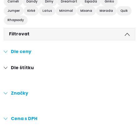
Corneli
Dandy
Dimy
Dreamart
Espada
Ginko
Jumper
Kirké
Latus
Minimal
Mixona
Morada
Quik
Rhapsody
Filtrovat
Dle ceny
Dle štítku
Značky
Cena s DPH