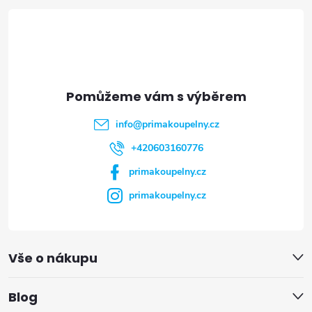
á
p
a
t
info
@
primakoupelny.cz
í
+420603160776
primakoupelny.cz
primakoupelny.cz
Vše o nákupu
Blog