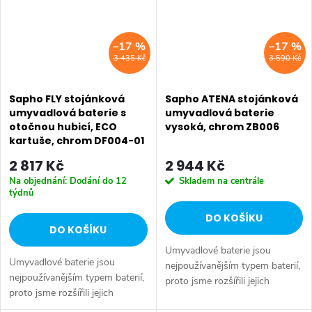
–17 %
–17 %
3 435 Kč
3 590 Kč
Sapho FLY stojánková
Sapho ATENA stojánková
umyvadlová baterie s
umyvadlová baterie
otočnou hubicí, ECO
vysoká, chrom ZB006
kartuše, chrom DF004-01
2 817 Kč
2 944 Kč
Na objednání: Dodání do 12
Skladem na centrále
týdnů
DO KOŠÍKU
DO KOŠÍKU
Umyvadlové baterie jsou
Umyvadlové baterie jsou
nejpoužívanějším typem baterií,
nejpoužívanějším typem baterií,
proto jsme rozšířili jejich
proto jsme rozšířili jejich
nabídku. Lze je kombinovat s
nabídku. Lze je kombinovat s
termostatickými bateriemi do