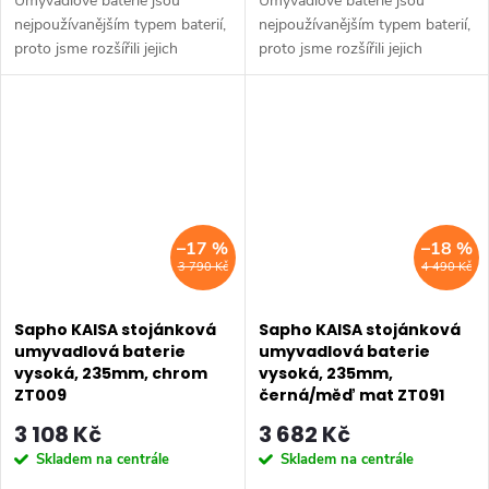
Umyvadlové baterie jsou
Umyvadlové baterie jsou
nejpoužívanějším typem baterií,
nejpoužívanějším typem baterií,
proto jsme rozšířili jejich
proto jsme rozšířili jejich
nabídku. Lze je kombinovat s
nabídku. Lze je kombinovat s
termostatickými bateriemi do
termostatickými bateriemi do
sprchového koutu, či se...
sprchového koutu, či se...
–17 %
–18 %
3 790 Kč
4 490 Kč
Sapho KAISA stojánková
Sapho KAISA stojánková
umyvadlová baterie
umyvadlová baterie
vysoká, 235mm, chrom
vysoká, 235mm,
ZT009
černá/měď mat ZT091
3 108 Kč
3 682 Kč
Skladem na centrále
Skladem na centrále