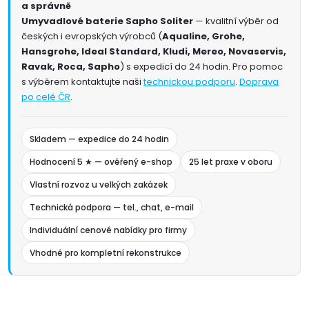
a správně
Umyvadlové baterie Sapho Soliter
— kvalitní výběr od
českých i evropských výrobců (
Aqualine, Grohe,
Hansgrohe, Ideal Standard, Kludi, Mereo, Novaservis,
Ravak, Roca, Sapho
) s expedicí do 24 hodin. Pro pomoc
s výběrem kontaktujte naši
technickou podporu
.
Doprava
po celé ČR
.
Skladem — expedice do 24 hodin
Hodnocení 5 ★ — ověřený e-shop
25 let praxe v oboru
Vlastní rozvoz u velkých zakázek
Technická podpora — tel., chat, e-mail
Individuální cenové nabídky pro firmy
Vhodné pro kompletní rekonstrukce