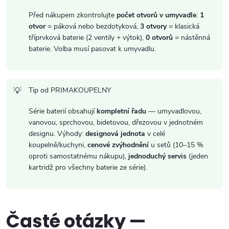
i
Před nákupem zkontrolujte
počet otvorů v umyvadle
:
1
otvor
= páková nebo bezdotyková,
3 otvory
= klasická
s
tříprvková baterie (2 ventily + výtok),
0 otvorů
= nástěnná
baterie. Volba musí pasovat k umyvadlu.
u
Tip od PRIMAKOUPELNY
Série baterií obsahují
kompletní řadu
— umyvadlovou,
vanovou, sprchovou, bidetovou, dřezovou v jednotném
designu. Výhody:
designová jednota
v celé
koupelně/kuchyni,
cenové zvýhodnění
u setů (10–15 %
oproti samostatnému nákupu),
jednoduchý servis
(jeden
kartridž pro všechny baterie ze série).
Časté otázky —