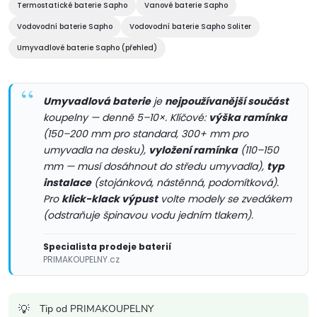
d
Termostatické baterie Sapho
Vanové baterie Sapho
a
Vodovodní baterie Sapho
Vodovodní baterie Sapho Soliter
c
Umyvadlové baterie Sapho (přehled)
í
Umyvadlová baterie
je
nejpoužívanější součást
p
koupelny — denně 5–10×. Klíčové:
výška ramínka
r
(150–200 mm pro standard, 300+ mm pro
umyvadla na desku),
vyložení ramínka
(110–150
v
mm — musí dosáhnout do středu umyvadla),
typ
instalace
(stojánková, nástěnná, podomítková).
k
Pro
klick-klack výpust
volte modely se zvedákem
(odstraňuje špinavou vodu jedním tlakem).
y
v
Specialista prodeje baterií
PRIMAKOUPELNY.cz
ý
p
Tip od PRIMAKOUPELNY