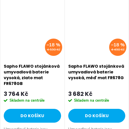
termostatickými bateriemi do
sprchového koutu, či se...
sprchového koutu, či se...
–18 %
–18 %
4 590 Kč
4 490 Kč
Sapho FLAWO stojánková
Sapho FLAWO stojánková
umyvadlová baterie
umyvadlová baterie
vysoká, zlato mat
vysoká, měď mat FR678G
FR678GB
3 764 Kč
3 682 Kč
Skladem na centrále
Skladem na centrále
DO KOŠÍKU
DO KOŠÍKU