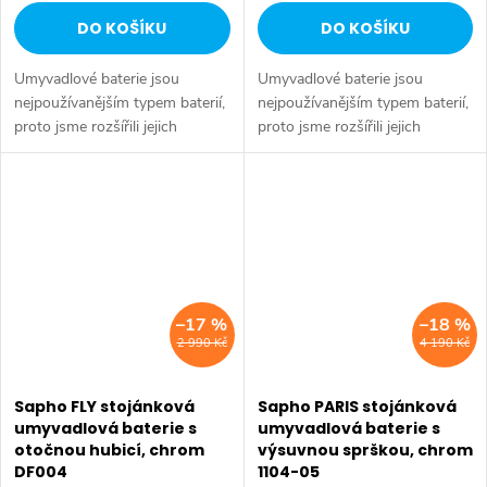
DO KOŠÍKU
DO KOŠÍKU
Umyvadlové baterie jsou
Umyvadlové baterie jsou
nejpoužívanějším typem baterií,
nejpoužívanějším typem baterií,
proto jsme rozšířili jejich
proto jsme rozšířili jejich
nabídku. Lze je kombinovat s
nabídku. Lze je kombinovat s
termostatickými bateriemi do
termostatickými bateriemi do
sprchového koutu, či se...
sprchového koutu, či se...
–17 %
–18 %
2 990 Kč
4 190 Kč
Sapho FLY stojánková
Sapho PARIS stojánková
umyvadlová baterie s
umyvadlová baterie s
otočnou hubicí, chrom
výsuvnou sprškou, chrom
DF004
1104-05