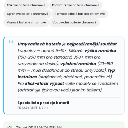
d
Pákové baterie chromové
Podomítkové baterie chromové
Sprchové baterie chromové
Termostatické baterie chromové
a
Vanové baterie chromové
Vodovodní baterie chromové
c
í
Umyvadlová baterie
je
nejpoužívanější součást
koupelny — denně 5–10×. Klíčové:
výška ramínka
p
(150–200 mm pro standard, 300+ mm pro
r
umyvadla na desku),
vyložení ramínka
(110–150
mm — musí dosáhnout do středu umyvadla),
typ
v
instalace
(stojánková, nástěnná, podomítková).
Pro
klick-klack výpust
volte modely se zvedákem
k
(odstraňuje špinavou vodu jedním tlakem).
y
Specialista prodeje baterií
PRIMAKOUPELNY.cz
v
ý
Tip od PRIMAKOUPELNY