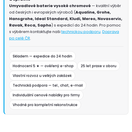
Umyvadlové baterie vysoké chromové
— kvalitní výběr
od českých i evropských výrobců (
Aqualine, Grohe,
Hansgrohe, Ideal Standard, Kludi, Mereo, Novaservis,
Ravak, Roca, Sapho
) s expedicí do 24 hodin. Pro pomoc
s výběrem kontaktujte naši
technickou podporu
.
Doprava
po celé ČR
.
Skladem — expedice do 24 hodin
Hodnocení 5 ★ — ověřený e-shop
25 let praxe v oboru
Vlastní rozvoz u velkých zakázek
Technická podpora — tel., chat, e-mail
Individuální cenové nabídky pro firmy
Vhodné pro kompletní rekonstrukce