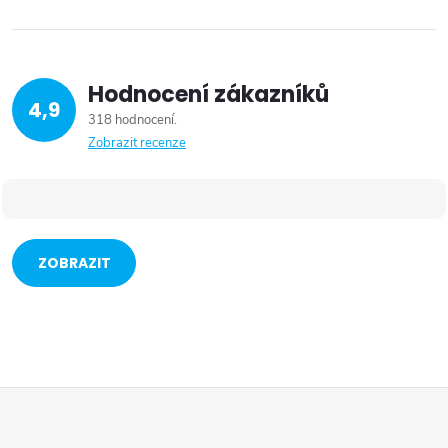
Hodnocení zákazníků
4,9
318 hodnocení
Zobrazit recenze
ZOBRAZIT
VÍCE
Z