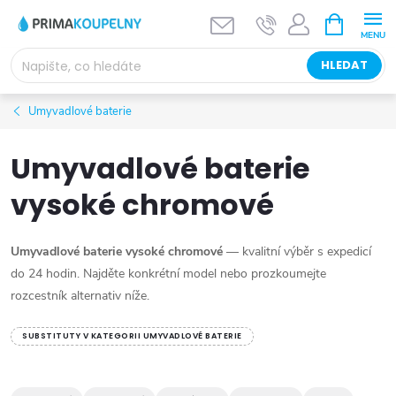
Přejít
NÁKUPNÍ
KOŠÍK
na
obsah
HLEDAT
Umyvadlové baterie
Umyvadlové baterie
vysoké chromové
Umyvadlové baterie vysoké chromové
— kvalitní výběr s expedicí
do 24 hodin. Najděte konkrétní model nebo prozkoumejte
rozcestník alternativ níže.
SUBSTITUTY V KATEGORII UMYVADLOVÉ BATERIE