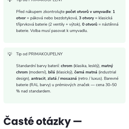
p
Před nákupem zkontrolujte
počet otvorů v umyvadle
:
1
i
otvor
= páková nebo bezdotyková,
3 otvory
= klasická
tříprvková baterie (2 ventily + výtok),
0 otvorů
= nástěnná
s
baterie. Volba musí pasovat k umyvadlu.
u
Tip od PRIMAKOUPELNY
Standardní barvy baterií:
chrom
(klasika, lesklý),
matný
chrom
(moderní),
bílá
(klasický),
černá matná
(industrial
design),
antracit
,
zlatá / mosazná
(retro / luxus). Barevné
baterie (RAL barvy) u prémiových značek — cena 30–50
% nad standardem.
Časté otázky —