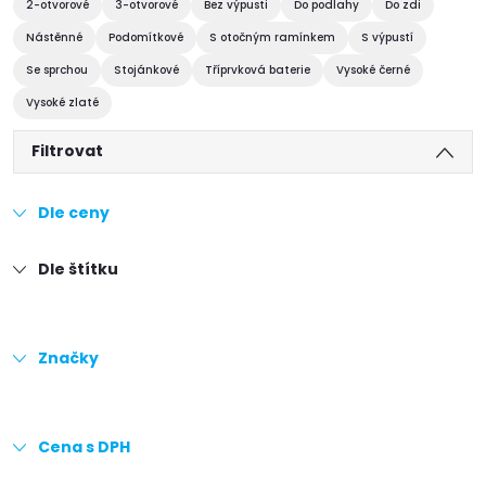
2-otvorové
3-otvorové
Bez výpusti
Do podlahy
Do zdi
Nástěnné
Podomítkové
S otočným ramínkem
S výpustí
Se sprchou
Stojánkové
Tříprvková baterie
Vysoké černé
Vysoké zlaté
Filtrovat
Dle ceny
Dle štítku
Značky
Cena s DPH