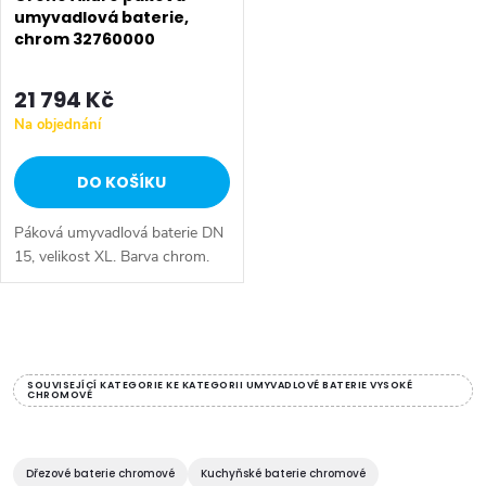
p
r
umyvadlová baterie,
chrom 32760000
r
o
o
21 794 Kč
d
Na objednání
d
u
DO KOŠÍKU
u
k
Páková umyvadlová baterie DN
k
t
15, velikost XL. Barva chrom.
t
ů
O
ů
v
SOUVISEJÍCÍ KATEGORIE KE KATEGORII UMYVADLOVÉ BATERIE VYSOKÉ
CHROMOVÉ
l
á
Dřezové baterie chromové
Kuchyňské baterie chromové