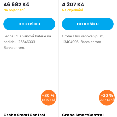
46 682 Kč
4 307 Kč
Na objednání
Na objednání
DO KOŠÍKU
DO KOŠÍKU
Grohe Plus vanová baterie na
Grohe Plus vanová vpusť,
podlahu, 23846003.
13404003. Barva chrom.
Barva chrom.
–30 %
–30 %
18 975 Kč
20 743 Kč
Grohe SmartControl
Grohe SmartControl