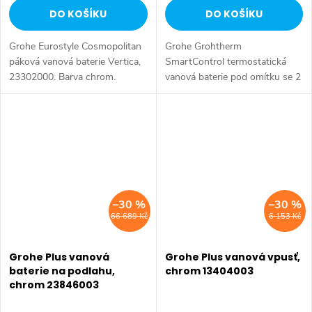
DO KOŠÍKU
DO KOŠÍKU
Grohe Eurostyle Cosmopolitan
Grohe Grohtherm
páková vanová baterie Vertica,
SmartControl termostatická
23302000. Barva chrom.
vanová baterie pod omítku se 2
ventily, 29156LS0.
Barva měsíční bílá.
–30 %
–30 %
66 689 Kč
6 153 Kč
Grohe Plus vanová
Grohe Plus vanová vpusť,
baterie na podlahu,
chrom 13404003
chrom 23846003