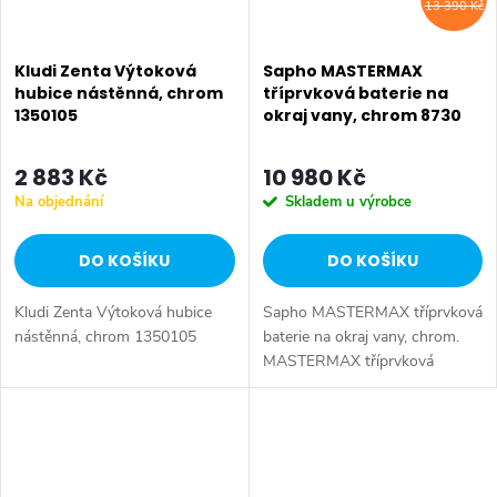
13 390 Kč
Kludi Zenta Výtoková
Sapho MASTERMAX
hubice nástěnná, chrom
tříprvková baterie na
1350105
okraj vany, chrom 8730
2 883 Kč
10 980 Kč
Na objednání
Skladem u výrobce
DO KOŠÍKU
DO KOŠÍKU
Kludi Zenta Výtoková hubice
Sapho MASTERMAX tříprvková
nástěnná, chrom 1350105
baterie na okraj vany, chrom.
MASTERMAX tříprvková
baterie na okraj vany přepínač
vody hubice/ruční sprcha
umístěn na těle baterie
výtokovou hubicí...