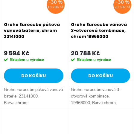
–30 %
–30 %
13 706 Kč
29 697 Kč
Grohe Eurocube páková
Grohe Eurocube vanová
vanová baterie, chrom
3-otvorová kombinace,
23141000
chrom 19966000
9 594 Kč
20 788 Kč
Skladem u výrobce
Skladem u výrobce
DO KOŠÍKU
DO KOŠÍKU
Grohe Eurocube páková vanová
Grohe Eurocube vanová 3-
baterie, 23141000.
otvorová kombinace,
Barva chrom.
19966000. Barva chrom.