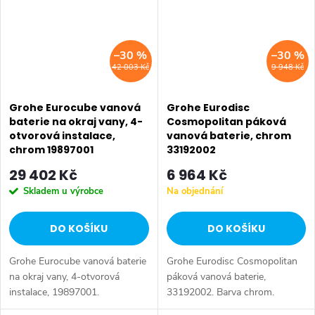
–30 %
–30 %
42 003 Kč
9 948 Kč
Grohe Eurocube vanová
Grohe Eurodisc
baterie na okraj vany, 4-
Cosmopolitan páková
otvorová instalace,
vanová baterie, chrom
chrom 19897001
33192002
29 402 Kč
6 964 Kč
Skladem u výrobce
Na objednání
DO KOŠÍKU
DO KOŠÍKU
Grohe Eurocube vanová baterie
Grohe Eurodisc Cosmopolitan
na okraj vany, 4-otvorová
páková vanová baterie,
instalace, 19897001.
33192002. Barva chrom.
Barva chrom.