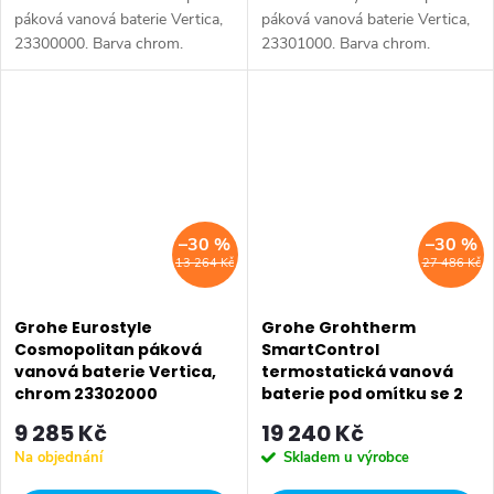
páková vanová baterie Vertica,
páková vanová baterie Vertica,
23300000. Barva chrom.
23301000. Barva chrom.
–30 %
–30 %
13 264 Kč
27 486 Kč
Grohe Eurostyle
Grohe Grohtherm
Cosmopolitan páková
SmartControl
vanová baterie Vertica,
termostatická vanová
chrom 23302000
baterie pod omítku se 2
ventily, měsíční bílá
9 285 Kč
19 240 Kč
29156LS0
Na objednání
Skladem u výrobce