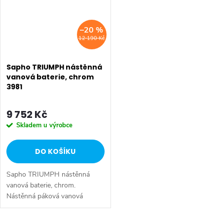
–20 %
12 190 Kč
Sapho TRIUMPH nástěnná
vanová baterie, chrom
3981
9 752 Kč
Skladem u výrobce
DO KOŠÍKU
Sapho TRIUMPH nástěnná
vanová baterie, chrom.
Nástěnná páková vanová
baterie balení neobsahuje ruční
sprchu a hadici Série