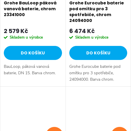
Grohe BauLoop páková
Grohe Eurocube baterie
vanová baterie, chrom
pod omítku pro 3
23341000
spotřebiče, chrom
24094000
2 579 Kč
6 474 Kč
Skladem u výrobce
Skladem u výrobce
DO KOŠÍKU
DO KOŠÍKU
BauLoop, páková vanová
Grohe Eurocube baterie pod
baterie, DN 15. Barva chrom.
omítku pro 3 spotřebiče,
24094000. Barva chrom.