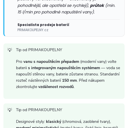
k
pohodlnější, ale opotřebí se rychleji),
průtok
(min.
15 l/min pro pohodlné napuštění vany).
y
Specialista prodeje baterií
v
PRIMAKOUPELNY.cz
ý
p
Tip od PRIMAKOUPELNY
i
Pro
vanu s napouštěcím přepadem
(moderní vany) volte
baterii
s integrovaným napouštěcím systémem
— voda se
s
napouští stěnou vany, baterie zůstane stranou. Standardní
rozteč nástěnných baterií
150 mm
. Před nákupem
u
zkontrolujte
vzdálenost rozvodů
.
Tip od PRIMAKOUPELNY
Designové styly:
klasický
(chromová, zaoblené tvary),
moderní minimalistický
(matná barva, čisté linie, hranaté),