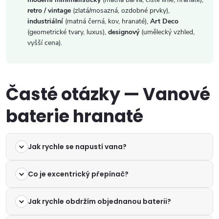
retro / vintage
(zlatá/mosazná, ozdobné prvky),
industriální
(matná černá, kov, hranaté),
Art Deco
(geometrické tvary, luxus),
designový
(umělecký vzhled,
vyšší cena).
Časté otázky — Vanové
baterie hranaté
Jak rychle se napustí vana?
Co je excentrický přepínač?
Jak rychle obdržím objednanou baterii?