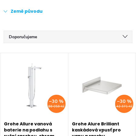
Země původu
Ř
Doporučujeme
a
Nejlevnější
V
z
Nejdražší
ý
Nejprodávanější
e
p
Abecedně
n
i
–30 %
–30 %
í
88 058 Kč
42 371 Kč
s
p
p
Grohe Allure vanová
Grohe Alure Brilliant
r
baterie na podlahu s
kaskádová vpusť pro