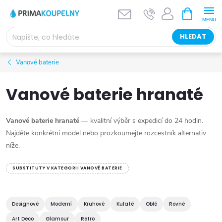
Přejít
NÁKUPNÍ
KOŠÍK
na
obsah
HLEDAT
Vanové baterie
Vanové baterie hranaté
Vanové baterie hranaté
— kvalitní výběr s expedicí do 24 hodin.
Najděte konkrétní model nebo prozkoumejte rozcestník alternativ
níže.
SUBSTITUTY V KATEGORII VANOVÉ BATERIE
Designové
Moderní
Kruhové
Kulaté
Oblé
Rovné
Art Deco
Glamour
Retro