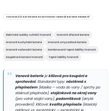
MASTERMAX a TRIUMPH
O
patří mezi nejvyhledávanější
pro...
v
SOUVISEJÍCÍ KATEGORIE KE KATEGORII VANOVÉ BATERIE HRANATÉ
l
á
Elektrické sušáky ručníků hranaté
Hranaté dřezové baterie
Hranaté kuchyňské baterie
Hranaté umyvadlové baterie
d
Hranaté vodovodní baterie
Kombinované topné žebříky hranaté
a
Koupelnové baterie hranaté
Topné žebříky hranaté
c
í
Vanová baterie
je
klíčová pro koupání a
sprchování
. Standardní typy:
nástěnná s
p
přepínačem
(klasika — voda do vany / sprchy po
stisknutí přepínače),
stojánková na okraj vany
r
(pro volně stojící vany),
podomítková
(skryté
v
provedení). Klíčové:
kvalita přepínače
(klasický
páčkový vs. excentrický — excentrický je