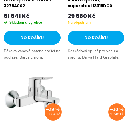
ruční sprchou, chrom
vanu a sprchu,
r
o
32754002
supersteel 13319DC0
o
61 641 Kč
29 660 Kč
d
Skladem u výrobce
Na objednání
d
u
DO KOŠÍKU
DO KOŠÍKU
u
k
Páková vanová baterie stojící na
Kaskádová vpusť pro vanu a
k
t
podlaze. Barva chrom.
sprchu. Barva Hard Graphite.
t
ů
ů
–29 %
–30 %
3 684 Kč
9 248 Kč