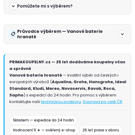
Pomůžete mi s výběrem?
Průvodce výběrem — Vanové baterie
hranaté
PRIMAKOUPELNY.cz — 25 let dodáváme koupelny včas
a správně
Vanové baterie hranaté
— kvalitní výběr od českých i
evropských výrobců (
Aqualine, Grohe, Hansgrohe, Ideal
Standard, Kludi, Mereo, Novaservis, Ravak, Roca,
Sapho
) s expedicí do 24 hodin. Pro pomoc s výběrem
kontaktujte naši
technickou podporu
.
Doprava po celé ČR
.
Skladem — expedice do 24 hodin
Hodnocení 5 ★ — ověřený e-shop
25 let praxe v oboru