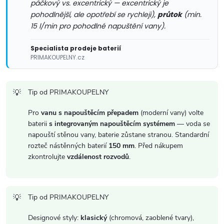
páčkový vs. excentrický — excentrický je
v
pohodlnější, ale opotřebí se rychleji),
průtok
(min.
15 l/min pro pohodlné napuštění vany).
k
y
Specialista prodeje baterií
PRIMAKOUPELNY.cz
v
ý
Tip od PRIMAKOUPELNY
p
Pro
vanu s napouštěcím přepadem
(moderní vany) volte
baterii
s integrovaným napouštěcím systémem
— voda se
i
napouští stěnou vany, baterie zůstane stranou. Standardní
rozteč nástěnných baterií
150 mm
. Před nákupem
s
zkontrolujte
vzdálenost rozvodů
.
u
Tip od PRIMAKOUPELNY
Designové styly:
klasický
(chromová, zaoblené tvary),