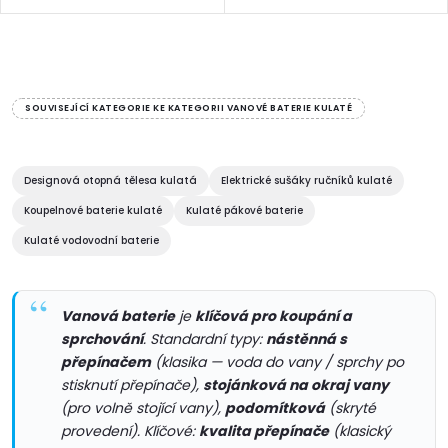
O
v
SOUVISEJÍCÍ KATEGORIE KE KATEGORII VANOVÉ BATERIE KULATÉ
l
á
Designová otopná tělesa kulatá
Elektrické sušáky ručníků kulaté
Koupelnové baterie kulaté
Kulaté pákové baterie
d
Kulaté vodovodní baterie
a
c
Vanová baterie
je
klíčová pro koupání a
sprchování
. Standardní typy:
nástěnná s
í
přepínačem
(klasika — voda do vany / sprchy po
p
stisknutí přepínače),
stojánková na okraj vany
(pro volně stojící vany),
podomítková
(skryté
r
provedení). Klíčové:
kvalita přepínače
(klasický