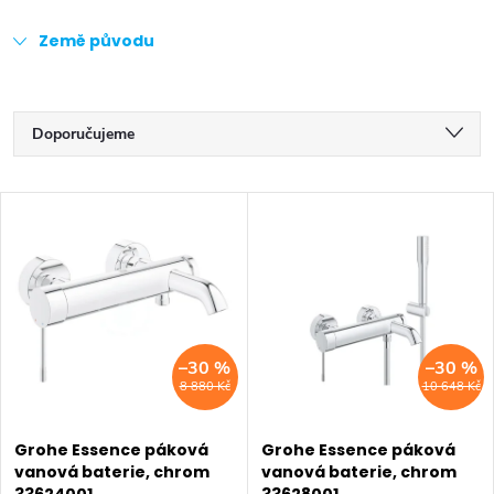
Země původu
Ř
Doporučujeme
a
Nejlevnější
V
z
Nejdražší
ý
Nejprodávanější
e
p
Abecedně
n
i
–30 %
–30 %
í
8 880 Kč
10 648 Kč
s
p
p
Grohe Essence páková
Grohe Essence páková
r
vanová baterie, chrom
vanová baterie, chrom