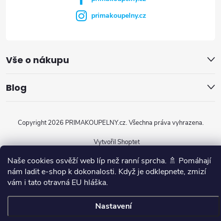
primakoupelny.cz
Vše o nákupu
Blog
Copyright 2026
PRIMAKOUPELNY.cz
. Všechna práva vyhrazena.
Vytvořil Shoptet
Naše cookies osvěží web líp než ranní sprcha. 🚿 Pomáhají
nám ladit e-shop k dokonalosti. Když je odklepnete, zmizí
vám i tato otravná EU hláška.
Nastavení