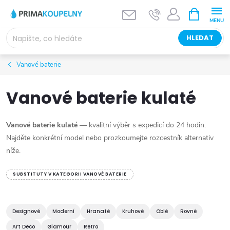
Přejít
NÁKUPNÍ
KOŠÍK
na
obsah
HLEDAT
Vanové baterie
Vanové baterie kulaté
Vanové baterie kulaté
— kvalitní výběr s expedicí do 24 hodin.
Najděte konkrétní model nebo prozkoumejte rozcestník alternativ
níže.
SUBSTITUTY V KATEGORII VANOVÉ BATERIE
Designové
Moderní
Hranaté
Kruhové
Oblé
Rovné
Art Deco
Glamour
Retro