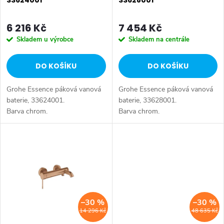
33624001
33628001
r
o
o
6 216 Kč
7 454 Kč
d
Skladem u výrobce
Skladem na centrále
d
u
DO KOŠÍKU
DO KOŠÍKU
u
k
Grohe Essence páková vanová
Grohe Essence páková vanová
k
t
baterie, 33624001.
baterie, 33628001.
Barva chrom.
Barva chrom.
t
ů
ů
–30 %
–30 %
14 296 Kč
48 635 Kč