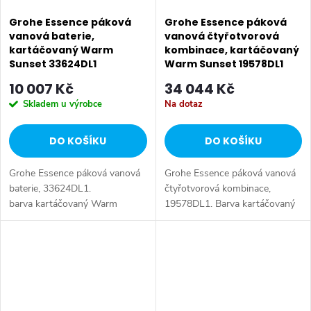
Grohe Essence páková
Grohe Essence páková
vanová baterie,
vanová čtyřotvorová
kartáčovaný Warm
kombinace, kartáčovaný
Sunset 33624DL1
Warm Sunset 19578DL1
10 007 Kč
34 044 Kč
Skladem u výrobce
Na dotaz
DO KOŠÍKU
DO KOŠÍKU
Grohe Essence páková vanová
Grohe Essence páková vanová
baterie, 33624DL1.
čtyřotvorová kombinace,
barva kartáčovaný Warm
19578DL1. Barva kartáčovaný
Sunset.
Warm Sunset.