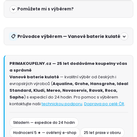
Pomůžete mi s výběrem?
Průvodce výběrem — Vanové baterie kulaté
PRIMAKOUPELNY.cz — 25 let dodáváme koupelny včas
a správně
Vanové baterie kulaté
— kvalitní výběr od českých i
evropských výrobců (
Aqualine, Grohe, Hansgrohe, Ideal
Standard, Kludi, Mereo, Novaservis, Ravak, Roca,
Sapho
) s expedicí do 24 hodin. Pro pomoc s výběrem
kontaktujte naši
technickou podporu
.
Doprava po celé ČR
.
Skladem — expedice do 24 hodin
Hodnocení 5 ★ — ověřený e-shop
25 let praxe v oboru