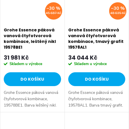
–30 %
–30 %
45 687 Kč
48 635 Kč
Grohe Essence páková
Grohe Essence páková
vanová čtyřotvorová
vanová čtyřotvorová
kombinace, leštěný nikl
kombinace, tmavý grafit
19578BE1
19578AL1
31 981 Kč
34 044 Kč
Skladem u výrobce
Skladem u výrobce
DO KOŠÍKU
DO KOŠÍKU
Grohe Essence páková vanová
Grohe Essence páková vanová
čtyřotvorová kombinace,
čtyřotvorová kombinace,
19578BE1. Barva leštěný nikl.
19578AL1. Barva tmavý grafit.