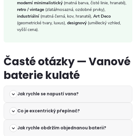
moderní minimalistický
(matná barva, čisté linie, hranaté),
retro / vintage
(zlatá/mosazná, ozdobné prvky),
industriální
(matná černá, kov, hranaté),
Art Deco
(geometrické tvary, luxus),
designový
(umělecký vzhled,
vyšší cena).
Časté otázky — Vanové
baterie kulaté
Jak rychle se napustí vana?
Co je excentrický přepínač?
Jak rychle obdržím objednanou baterii?