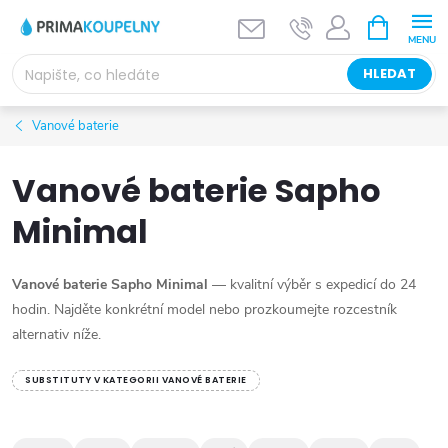
Přejít
NÁKUPNÍ
KOŠÍK
na
obsah
HLEDAT
Vanové baterie
Vanové baterie Sapho
Minimal
Vanové baterie Sapho Minimal
— kvalitní výběr s expedicí do 24
hodin. Najděte konkrétní model nebo prozkoumejte rozcestník
alternativ níže.
SUBSTITUTY V KATEGORII VANOVÉ BATERIE