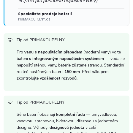
15 l/min pro pohodlné napuštění vany).
v
Specialista prodeje baterií
ý
PRIMAKOUPELNY.cz
p
Tip od PRIMAKOUPELNY
i
Pro
vanu s napouštěcím přepadem
(moderní vany) volte
s
baterii
s integrovaným napouštěcím systémem
— voda se
napouští stěnou vany, baterie zůstane stranou. Standardní
u
rozteč nástěnných baterií
150 mm
. Před nákupem
zkontrolujte
vzdálenost rozvodů
.
Tip od PRIMAKOUPELNY
Série baterií obsahují
kompletní řadu
— umyvadlovou,
vanovou, sprchovou, bidetovou, dřezovou v jednotném
designu. Výhody:
designová jednota
v celé