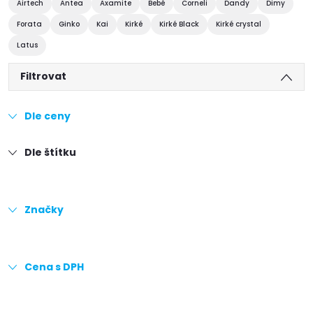
Airtech
Antea
Axamite
Bebé
Corneli
Dandy
Dimy
Forata
Ginko
Kai
Kirké
Kirké Black
Kirké crystal
Latus
Filtrovat
Dle ceny
Dle štítku
Značky
Cena s DPH