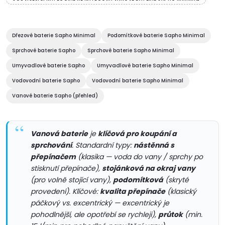
v
l
á
Dřezové baterie Sapho Minimal
Podomítkové baterie Sapho Minimal
Sprchové baterie Sapho
Sprchové baterie Sapho Minimal
d
Umyvadlové baterie Sapho
Umyvadlové baterie Sapho Minimal
a
Vodovodní baterie Sapho
Vodovodní baterie Sapho Minimal
c
Vanové baterie Sapho (přehled)
í
Vanová baterie
je
klíčová pro koupání a
p
sprchování
. Standardní typy:
nástěnná s
r
přepínačem
(klasika — voda do vany / sprchy po
stisknutí přepínače),
stojánková na okraj vany
v
(pro volně stojící vany),
podomítková
(skryté
provedení). Klíčové:
kvalita přepínače
(klasický
k
páčkový vs. excentrický — excentrický je
pohodlnější, ale opotřebí se rychleji),
průtok
(min.
y