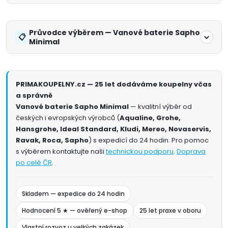
Průvodce výběrem — Vanové baterie Sapho
Minimal
PRIMAKOUPELNY.cz — 25 let dodáváme koupelny včas
a správně
Vanové baterie Sapho Minimal
— kvalitní výběr od
českých i evropských výrobců (
Aqualine, Grohe,
Hansgrohe, Ideal Standard, Kludi, Mereo, Novaservis,
Ravak, Roca, Sapho
) s expedicí do 24 hodin. Pro pomoc
s výběrem kontaktujte naši
technickou podporu
.
Doprava
po celé ČR
.
Skladem — expedice do 24 hodin
Hodnocení 5 ★ — ověřený e-shop
25 let praxe v oboru
Vlastní rozvoz u velkých zakázek