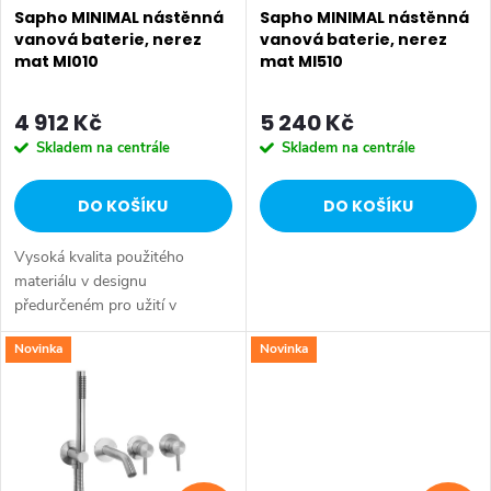
p
p
Sapho MINIMAL nástěnná
Sapho MINIMAL nástěnná
r
vanová baterie, nerez
vanová baterie, nerez
mat MI010
mat MI510
r
o
o
4 912 Kč
5 240 Kč
d
Skladem na centrále
Skladem na centrále
d
u
DO KOŠÍKU
DO KOŠÍKU
u
k
Vysoká kvalita použitého
k
t
materiálu v designu
předurčeném pro užití v
t
industriálně laděné koupelně -
ů
Novinka
Novinka
to je charakteristika série
ů
MINIMAL. Nerez ocel je již na
pohled luxusně a...