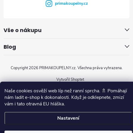
primakoupelny.cz
Vše o nákupu
Blog
Copyright 2026
PRIMAKOUPELNY.cz
. Všechna práva vyhrazena.
Vytvořil Shoptet
Naše cookies osvěží web líp než ranní sprcha. 🚿 Pomáhají
nám ladit e-shop k dokonalosti. Když je odklepnete, zmizí
vám i tato otravná EU hláška.
Nastavení