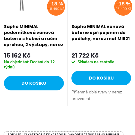
–18 %
–18 %
18 490 Kč
26 490 Kč
Sapho MINIMAL
Sapho MINIMAL vanová
podomítková vanová
baterie s připojením do
baterie s hubicí a ruční
podlahy, nerez mat MI521
sprchou, 2 výstupy, nerez
mat MI593
15 162 Kč
21 722 Kč
Na objednání: Dodání do 12
Skladem na centrále
týdnů
DO KOŠÍKU
DO KOŠÍKU
Příjemně oblé tvary v nerez
provedení
O
SOUVISEJÍCÍ KATEGORIE KE KATEGORII VANOVÉ BATERIE SAPHO MINIMAL