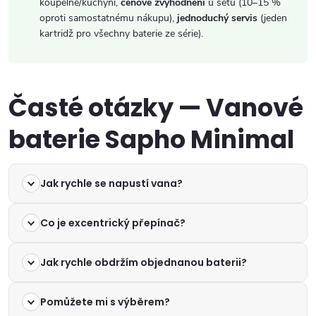
koupelně/kuchyni,
cenové zvýhodnění
u setů (10–15 %
oproti samostatnému nákupu),
jednoduchý servis
(jeden
kartridž pro všechny baterie ze série).
Časté otázky — Vanové
baterie Sapho Minimal
Jak rychle se napustí vana?
Co je excentrický přepínač?
Jak rychle obdržím objednanou baterii?
Pomůžete mi s výběrem?