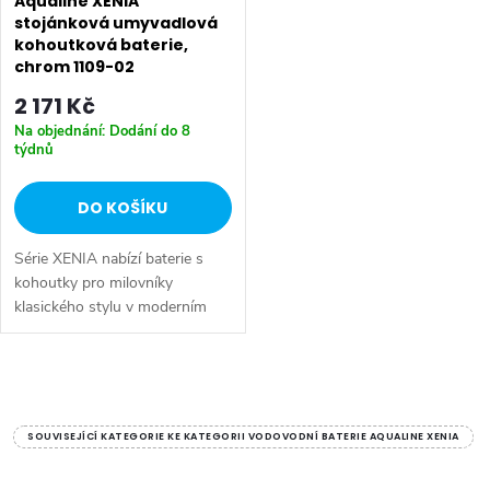
p
Aqualine XENIA
r
stojánková umyvadlová
kohoutková baterie,
r
o
chrom 1109-02
o
2 171 Kč
d
Na objednání: Dodání do 8
d
týdnů
u
u
DO KOŠÍKU
k
k
Série XENIA nabízí baterie s
t
kohoutky pro milovníky
t
klasického stylu v moderním
ů
provedení. Žádné dlouhé
ů
otáčení či regulace - otočte o
90 ° a je otevřeno. Série: XENIA
O
• Šířka:...
v
SOUVISEJÍCÍ KATEGORIE KE KATEGORII VODOVODNÍ BATERIE AQUALINE XENIA
l