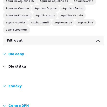
Aqualine Aqualine 35
Aqualine Aqualine 40
Aqualine Areta
Aqualine Cantino
Aqualine Daphne
Aqualine Factor
Aqualine Kasiopea
Aqualine Lotta
Aqualine Victoria
Sapho Axamite
Sapho Corneli
Sapho Dandy
Sapho Dimy
Sapho Dreamart
Filtrovat
Dle ceny
Dle štítku
Značky
Cena s DPH