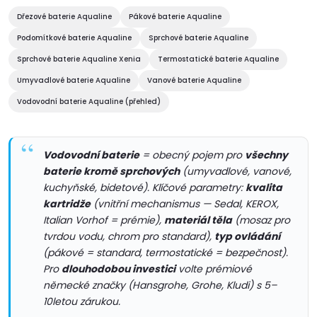
á
Dřezové baterie Aqualine
Pákové baterie Aqualine
Podomítkové baterie Aqualine
Sprchové baterie Aqualine
d
Sprchové baterie Aqualine Xenia
Termostatické baterie Aqualine
a
Umyvadlové baterie Aqualine
Vanové baterie Aqualine
c
Vodovodní baterie Aqualine (přehled)
í
Vodovodní baterie
= obecný pojem pro
všechny
p
baterie kromě sprchových
(umyvadlové, vanové,
r
kuchyňské, bidetové). Klíčové parametry:
kvalita
kartridže
(vnitřní mechanismus — Sedal, KEROX,
v
Italian Vorhof = prémie),
materiál těla
(mosaz pro
tvrdou vodu, chrom pro standard),
typ ovládání
k
(pákové = standard, termostatické = bezpečnost).
Pro
dlouhodobou investici
volte prémiové
y
německé značky (Hansgrohe, Grohe, Kludi) s 5–
v
10letou zárukou.