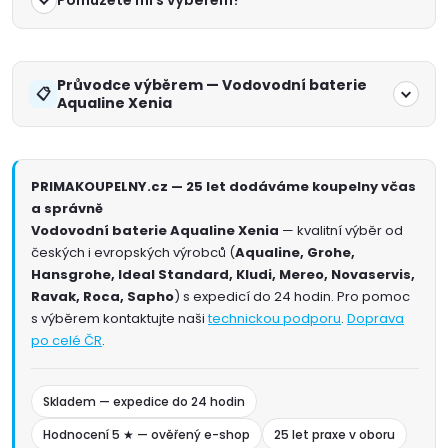
Pomůžete mi s výběrem?
Průvodce výběrem — Vodovodní baterie
Aqualine Xenia
PRIMAKOUPELNY.cz — 25 let dodáváme koupelny včas
a správně
Vodovodní baterie Aqualine Xenia
— kvalitní výběr od
českých i evropských výrobců (
Aqualine, Grohe,
Hansgrohe, Ideal Standard, Kludi, Mereo, Novaservis,
Ravak, Roca, Sapho
) s expedicí do 24 hodin. Pro pomoc
s výběrem kontaktujte naši
technickou podporu
.
Doprava
po celé ČR
.
Skladem — expedice do 24 hodin
Hodnocení 5 ★ — ověřený e-shop
25 let praxe v oboru