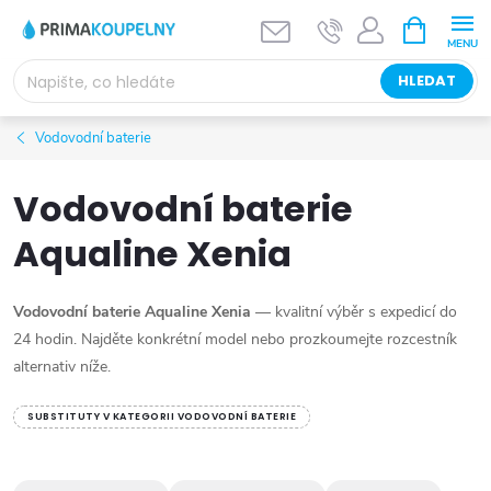
Přejít
NÁKUPNÍ
KOŠÍK
na
obsah
HLEDAT
Vodovodní baterie
Vodovodní baterie
Aqualine Xenia
Vodovodní baterie Aqualine Xenia
— kvalitní výběr s expedicí do
24 hodin. Najděte konkrétní model nebo prozkoumejte rozcestník
alternativ níže.
SUBSTITUTY V KATEGORII VODOVODNÍ BATERIE