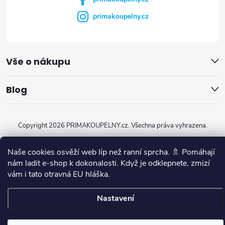
primakoupelny.cz
Vše o nákupu
Blog
Copyright 2026
PRIMAKOUPELNY.cz
. Všechna práva vyhrazena.
Vytvořil Shoptet
Naše cookies osvěží web líp než ranní sprcha. 🚿 Pomáhají
nám ladit e-shop k dokonalosti. Když je odklepnete, zmizí
vám i tato otravná EU hláška.
Nastavení