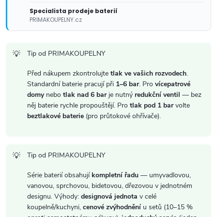
ý
Specialista prodeje baterií
PRIMAKOUPELNY.cz
p
i
Tip od PRIMAKOUPELNY
s
Před nákupem zkontrolujte
tlak ve vašich rozvodech
.
Standardní baterie pracují při
1–6 bar
. Pro
vícepatrové
u
domy
nebo
tlak nad 6 bar
je nutný
redukční ventil
— bez
něj baterie rychle propouštějí. Pro
tlak pod 1 bar
volte
beztlakové baterie
(pro průtokové ohřívače).
Tip od PRIMAKOUPELNY
Série baterií obsahují
kompletní řadu
— umyvadlovou,
vanovou, sprchovou, bidetovou, dřezovou v jednotném
designu. Výhody:
designová jednota
v celé
koupelně/kuchyni,
cenové zvýhodnění
u setů (10–15 %