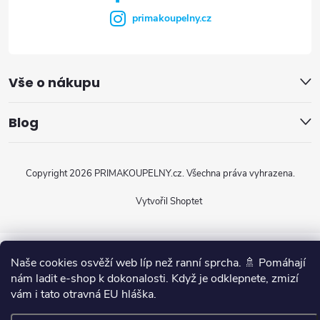
primakoupelny.cz
Vše o nákupu
Blog
Copyright 2026
PRIMAKOUPELNY.cz
. Všechna práva vyhrazena.
Vytvořil Shoptet
Naše cookies osvěží web líp než ranní sprcha. 🚿 Pomáhají
nám ladit e-shop k dokonalosti. Když je odklepnete, zmizí
vám i tato otravná EU hláška.