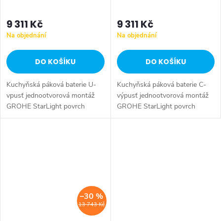
9 311 Kč
9 311 Kč
Na objednání
Na objednání
DO KOŠÍKU
DO KOŠÍKU
Kuchyňská páková baterie U-
Kuchyňská páková baterie C-
vpusť jednootvorová montáž
výpusť jednootvorová montáž
GROHE StarLight povrch
GROHE StarLight povrch
GROHE SilkMove keramická
GROHE SilkMove keramická
kartuše 46 mm variabilně
kartuše 46 mm variabilně
nastavitelný omezovač
nastavitelný omezovač
průtoku...
průtoku...
–30 %
13 743 Kč