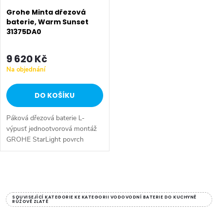
Grohe Minta dřezová
baterie, Warm Sunset
31375DA0
9 620 Kč
Na objednání
DO KOŠÍKU
Páková dřezová baterie L-
výpusť jednootvorová montáž
GROHE StarLight povrch
GROHE SilkMove keramická
kartuše 46 mm variabilně
nastavitelný omezovač průtoku
O
otočná...
v
SOUVISEJÍCÍ KATEGORIE KE KATEGORII VODOVODNÍ BATERIE DO KUCHYNĚ
RŮŽOVĚ ZLATÉ