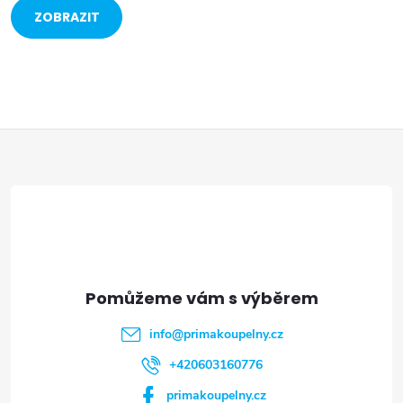
ZOBRAZIT
VÍCE
Z
á
p
a
t
info
@
primakoupelny.cz
í
+420603160776
primakoupelny.cz