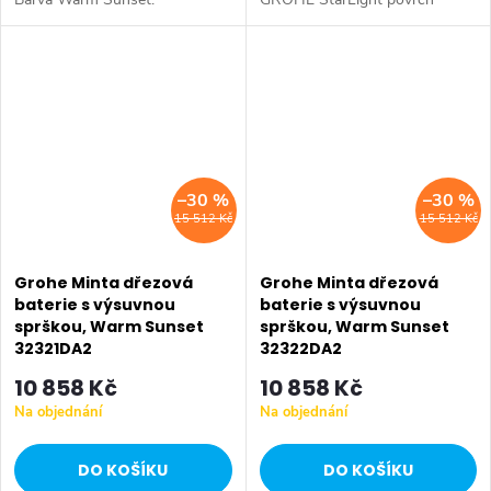
GROHE SilkMove keramická
kartuše 46 mm sítko
vytahovací duální sprška -
přepínání...
–30 %
–30 %
15 512 Kč
15 512 Kč
Grohe Minta dřezová
Grohe Minta dřezová
baterie s výsuvnou
baterie s výsuvnou
sprškou, Warm Sunset
sprškou, Warm Sunset
32321DA2
32322DA2
10 858 Kč
10 858 Kč
Na objednání
Na objednání
DO KOŠÍKU
DO KOŠÍKU