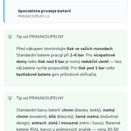
ý
Specialista prodeje baterií
PRIMAKOUPELNY.cz
p
i
Tip od PRIMAKOUPELNY
s
Před nákupem zkontrolujte
tlak ve vašich rozvodech
.
u
Standardní baterie pracují při
1–6 bar
. Pro
vícepatrové
domy
nebo
tlak nad 6 bar
je nutný
redukční ventil
— bez
něj baterie rychle propouštějí. Pro
tlak pod 1 bar
volte
beztlakové baterie
(pro průtokové ohřívače).
Tip od PRIMAKOUPELNY
Standardní barvy baterií:
chrom
(klasika, lesklý),
matný
chrom
(moderní),
bílá
(klasický),
černá matná
(industrial
design),
antracit
,
zlatá / mosazná
(retro / luxus). Barevné
baterie (RAL barvy) u prémiových značek — cena 30–50