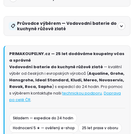
Průvodce výběrem — Vodovodní baterie do
kuchyně růžově zlaté
PRIMAKOUPELNY.cz — 25 let dodáváme koupelny včas
a správně
Vodovodní baterie do kuchyně růžově zlaté
— kvalitní
výběr od českých i evropských výrobců (
Aqualine, Grohe,
Hansgrohe, Ideal Standard, Kludi, Mereo, Novaservis,
Ravak, Roca, Sapho
) s expedicí do 24 hodin. Pro pomoc
s výběrem kontaktujte naši
technickou podporu
.
Doprava
po celé ČR
.
Skladem — expedice do 24 hodin
Hodnocení 5 ★ — ověřený e-shop
25 let praxe v oboru