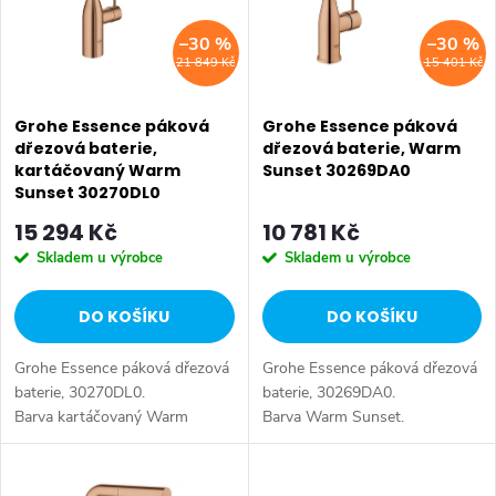
n
i
–30 %
–30 %
í
21 849 Kč
15 401 Kč
s
p
p
Grohe Essence páková
Grohe Essence páková
r
dřezová baterie,
dřezová baterie, Warm
kartáčovaný Warm
Sunset 30269DA0
r
o
Sunset 30270DL0
o
15 294 Kč
10 781 Kč
d
Skladem u výrobce
Skladem u výrobce
d
u
DO KOŠÍKU
DO KOŠÍKU
u
k
Grohe Essence páková dřezová
Grohe Essence páková dřezová
k
t
baterie, 30270DL0.
baterie, 30269DA0.
Barva kartáčovaný Warm
Barva Warm Sunset.
t
Sunset.
ů
ů