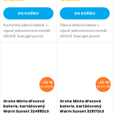
DO KOŠÍKU
DO KOŠÍKU
Kuchyňská páková baterie L-
Páková dřezová baterie L-
výpusť jednootvorová montáž
výpusť jednootvorová montáž
GROHE StarLight povrch
GROHE StarLight povrch
GROHE SilkMove keramická
GROHE SilkMove keramická
kartuše 46 mm sítko
kartuše 46 mm variabilně
vytahovací duální sprška -
nastavitelný omezovač průtoku
přepínání...
otočná...
–30 %
–30 %
13 301 Kč
13 301 Kč
Grohe Minta dřezová
Grohe Minta dřezová
baterie, kartáčovaný
baterie, kartáčovaný
Warm Sunset 32488DL0
Warm Sunset 32917DL0