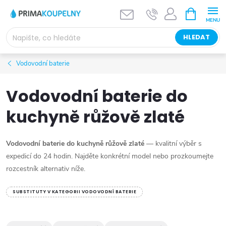
Přejít
NÁKUPNÍ
KOŠÍK
na
obsah
HLEDAT
Vodovodní baterie
Vodovodní baterie do
kuchyně růžově zlaté
Vodovodní baterie do kuchyně růžově zlaté
— kvalitní výběr s
expedicí do 24 hodin. Najděte konkrétní model nebo prozkoumejte
rozcestník alternativ níže.
SUBSTITUTY V KATEGORII VODOVODNÍ BATERIE