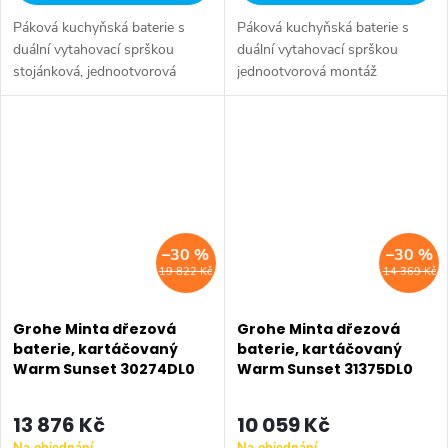
Páková kuchyňská baterie s
Páková kuchyňská baterie s
duální vytahovací sprškou
duální vytahovací sprškou
stojánková, jednootvorová
jednootvorová montáž
montáž otočná výpusť ve tvaru
stojánková, otočná výpusť ve
C, možnost otočení o 360°
tvaru U možnost otočení o
GROHE StarLight chromový
360° GROHE
povrch...
StarLight chromový povrch
GROHE...
–30 %
–30 %
19 822 Kč
14 369 Kč
Grohe Minta dřezová
Grohe Minta dřezová
baterie, kartáčovaný
baterie, kartáčovaný
Warm Sunset 30274DL0
Warm Sunset 31375DL0
13 876 Kč
10 059 Kč
Na objednání
Na objednání