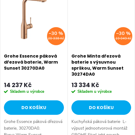
–30 %
–30 %
20 338 Kč
19 049 Kč
Grohe Essence páková
Grohe Minta dřezová
dřezová baterie, Warm
baterie s výsuvnou
Sunset 30270DA0
sprškou, Warm Sunset
30274DA0
14 237 Kč
13 334 Kč
Skladem u výrobce
Skladem u výrobce
DO KOŠÍKU
DO KOŠÍKU
Grohe Essence páková dřezová
Kuchyňská páková baterie L-
baterie, 30270DA0.
výpusť jednootvorová montáž
Barva Warm Sunset.
GROHE StarLight povrch