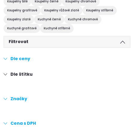
Koupelny bílé
Koupelny černé
Koupelny chromové
Koupelny grafitové
Koupelny růžově zlaté
Koupelny stříbrné
Koupelny zlaté
Kuchyně černé
Kuchyně chromové
Kuchyně grafitové
Kuchyně stříbrné
Filtrovat
Dle ceny
Dle štítku
Značky
Cena s DPH