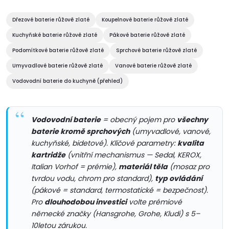
l
á
Dřezové baterie růžově zlaté
Koupelnové baterie růžově zlaté
d
Kuchyňské baterie růžově zlaté
Pákové baterie růžově zlaté
Podomítkové baterie růžově zlaté
Sprchové baterie růžově zlaté
a
Umyvadlové baterie růžově zlaté
Vanové baterie růžově zlaté
c
Vodovodní baterie do kuchyně (přehled)
í
p
Vodovodní baterie
= obecný pojem pro
všechny
baterie kromě sprchových
(umyvadlové, vanové,
r
kuchyňské, bidetové). Klíčové parametry:
kvalita
kartridže
(vnitřní mechanismus — Sedal, KEROX,
v
Italian Vorhof = prémie),
materiál těla
(mosaz pro
tvrdou vodu, chrom pro standard),
typ ovládání
k
(pákové = standard, termostatické = bezpečnost).
y
Pro
dlouhodobou investici
volte prémiové
německé značky (Hansgrohe, Grohe, Kludi) s 5–
v
10letou zárukou.