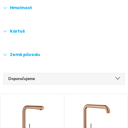
Hmotnost
Kartuš
Země původu
Ř
Doporučujeme
a
Nejlevnější
V
z
Nejdražší
ý
Nejprodávanější
e
p
Abecedně