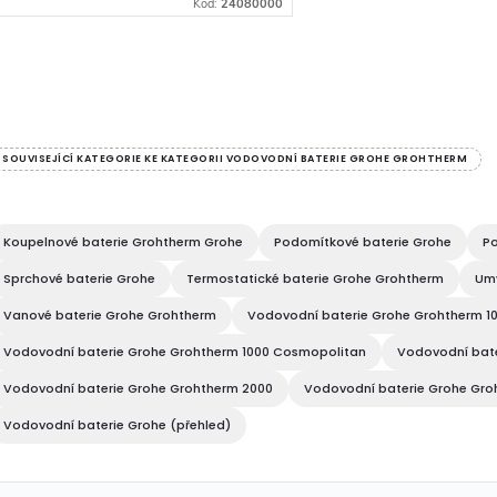
součástí dodávky) kompaktní
Kód:
24080000
kartuše s termoprvkem GROHE...
O
v
SOUVISEJÍCÍ KATEGORIE KE KATEGORII VODOVODNÍ BATERIE GROHE GROHTHERM
á
Koupelnové baterie Grohtherm Grohe
Podomítkové baterie Grohe
Po
d
Sprchové baterie Grohe
Termostatické baterie Grohe Grohtherm
Umy
a
Vanové baterie Grohe Grohtherm
Vodovodní baterie Grohe Grohtherm 1
c
Vodovodní baterie Grohe Grohtherm 1000 Cosmopolitan
Vodovodní bate
Vodovodní baterie Grohe Grohtherm 2000
Vodovodní baterie Grohe Gro
Vodovodní baterie Grohe (přehled)
p