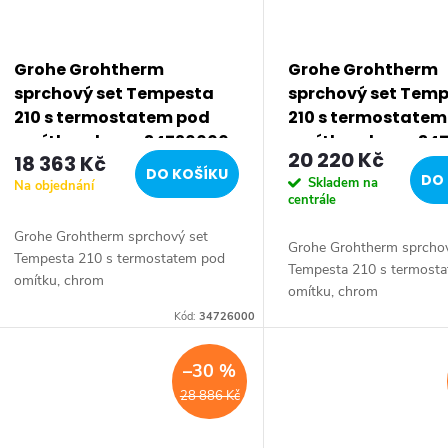
Grohe Grohtherm
Grohe Grohtherm
sprchový set Tempesta
sprchový set Tem
210 s termostatem pod
210 s termostatem
omítku, chrom 34726000
omítku, chrom 34
20 220 Kč
18 363 Kč
DO KOŠÍKU
DO 
Skladem na
Na objednání
centrále
Grohe Grohtherm sprchový set
Grohe Grohtherm sprchov
Tempesta 210 s termostatem pod
Tempesta 210 s termost
omítku, chrom
omítku, chrom
Kód:
34726000
–30 %
28 886 Kč