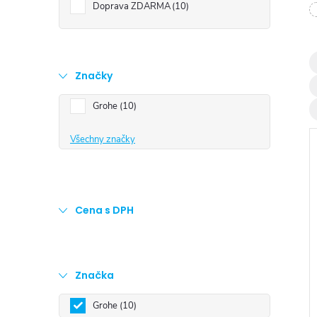
t
Doprava ZDARMA
10
r
a
Značky
Grohe
10
n
Všechny značky
n
í
Cena s DPH
p
i
a
Značka
n
Grohe
10