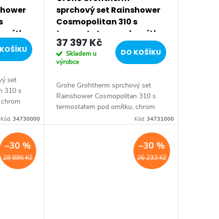
shower
sprchový set Rainshower
s
Cosmopolitan 310 s
omítku,
termostatem pod omítku,
37 397 Kč
chrom 34731000
KOŠÍKU
DO KOŠÍKU
Skladem u
výrobce
ý set
Grohe Grohtherm sprchový set
n 310 s
Rainshower Cosmopolitan 310 s
, chrom
termostatem pod omítku, chrom
Kód:
34730000
Kód:
34731000
–30 %
–30 %
28 886 Kč
26 233 Kč