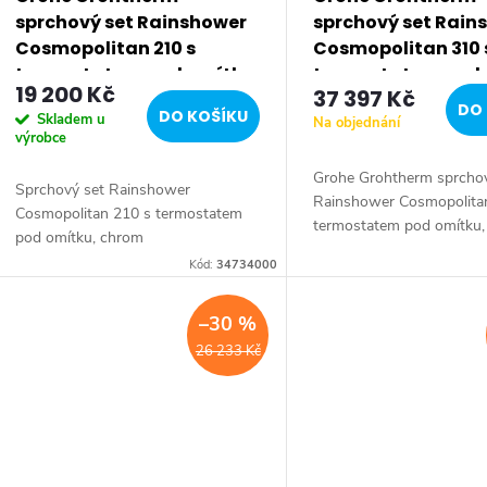
p
sprchový set Rainshower
sprchový set Rain
r
Cosmopolitan 210 s
Cosmopolitan 310 
termostatem pod omítku,
termostatem pod 
19 200 Kč
37 397 Kč
o
chrom 34734000
chrom 34730000
DO 
DO KOŠÍKU
Skladem u
Na objednání
výrobce
d
Grohe Grohtherm sprchov
Sprchový set Rainshower
Rainshower Cosmopolita
u
Cosmopolitan 210 s termostatem
termostatem pod omítku
pod omítku, chrom
k
Kód:
34734000
t
–30 %
26 233 Kč
ů