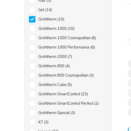
Flair
3
Get
14
Grohtherm
10
Grohtherm 1000
10
Grohtherm 1000 Cosmopolitan
6
l
Grohtherm 1000 Performance
6
Grohtherm 2000
7
Grohtherm 800
4
Grohtherm 800 Cosmopolitan
3
Grohtherm Cube
5
Grohtherm SmartControl
23
Grohtherm SmartControl Perfect
2
í
Grohtherm Special
3
K7
3