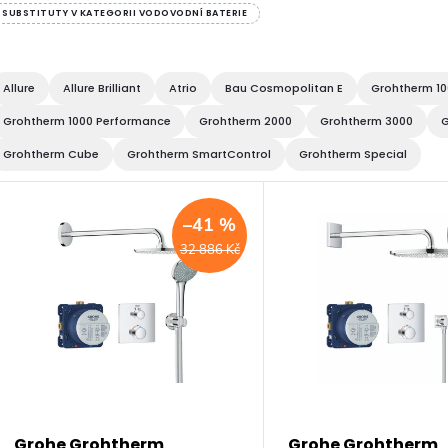
SUBSTITUTY V KATEGORII VODOVODNÍ BATERIE
Allure
Allure Brilliant
Atrio
Bau Cosmopolitan E
Grohtherm 1
Grohtherm 1000 Performance
Grohtherm 2000
Grohtherm 3000
G
Grohtherm Cube
Grohtherm SmartControl
Grohtherm Special
V
–41 %
ý
32 886 Kč
p
s
Grohe Grohtherm
Grohe Grohtherm