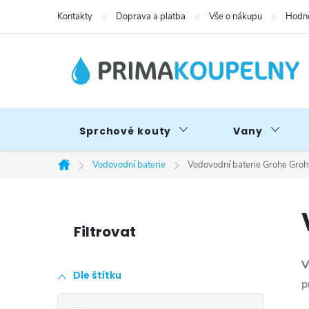
Přejít
Kontakty
Doprava a platba
Vše o nákupu
Hodno
na
obsah
Sprchové kouty
Vany
Vodovodní baterie
Vodovodní baterie Grohe Gro
Domů
P
o
V
Dle štítku
s
p