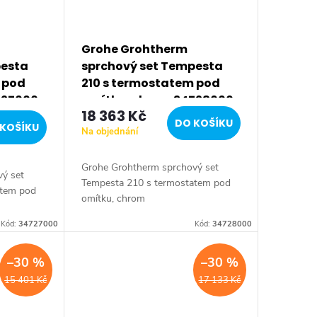
Grohe Grohtherm
pesta
sprchový set Tempesta
 pod
210 s termostatem pod
727000
omítku, chrom 34728000
18 363 Kč
DO KOŠÍKU
KOŠÍKU
Na objednání
Grohe Grohtherm sprchový set
ý set
Tempesta 210 s termostatem pod
atem pod
omítku, chrom
Kód:
34727000
Kód:
34728000
–30 %
–30 %
15 401 Kč
17 133 Kč