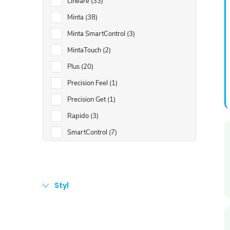
Lineare
33
Minta
38
Minta SmartControl
3
MintaTouch
2
Plus
20
Precision Feel
1
Precision Get
1
Rapido
3
SmartControl
7
i
Styl