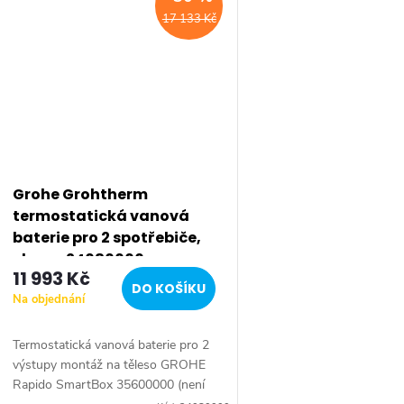
17 133 Kč
Grohe Grohtherm
termostatická vanová
baterie pro 2 spotřebiče,
chrom 24080000
11 993 Kč
DO KOŠÍKU
Na objednání
Termostatická vanová baterie pro 2
výstupy montáž na těleso GROHE
Rapido SmartBox 35600000 (není