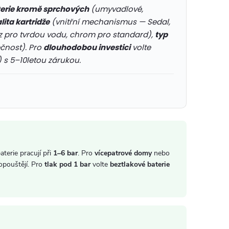
erie kromě sprchových
(umyvadlové,
lita kartridže
(vnitřní mechanismus — Sedal,
 pro tvrdou vodu, chrom pro standard),
typ
čnost). Pro
dlouhodobou investici
volte
s 5–10letou zárukou.
aterie pracují při
1–6 bar
. Pro
vícepatrové domy
nebo
opouštějí. Pro
tlak pod 1 bar
volte
beztlakové baterie