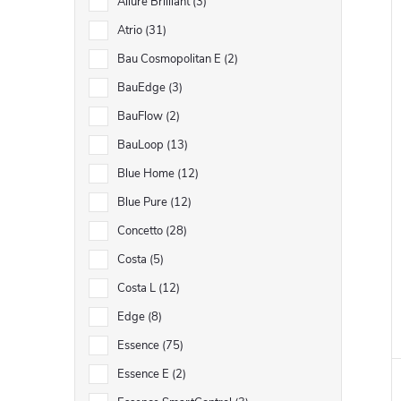
Allure Brilliant
3
Atrio
31
Bau Cosmopolitan E
2
BauEdge
3
BauFlow
2
BauLoop
13
Blue Home
12
Blue Pure
12
Concetto
28
Costa
5
Costa L
12
Edge
8
Essence
75
Essence E
2