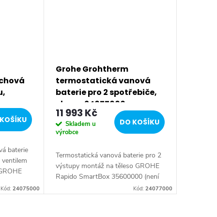
Grohe Grohtherm
rchová
termostatická vanová
u,
baterie pro 2 spotřebiče,
chrom 24077000
11 993 Kč
KOŠÍKU
DO KOŠÍKU
Skladem u
výrobce
á baterie
Termostatická vanová baterie pro 2
 ventilem
výstupy montáž na těleso GROHE
t GROHE
Rapido SmartBox 35600000 (není
oučástí
součástí dodávky) kompaktní
Kód:
24075000
Kód:
24077000
uše s
kartuše s termoprvkem GROHE...