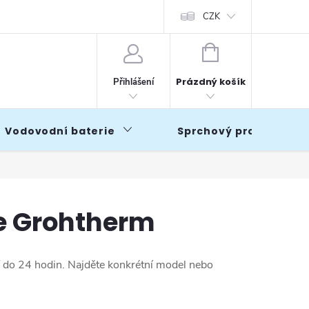
CZK
NÁKUPNÍ
KOŠÍK
Prázdný košík
Přihlášení
Vodovodní baterie
Sprchový program
e Grohtherm
í do 24 hodin. Najděte konkrétní model nebo