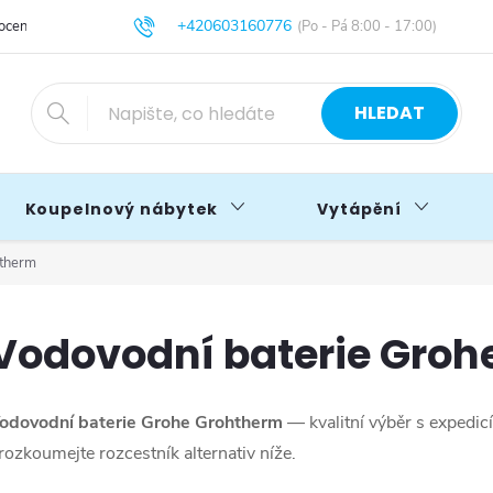
+420603160776
cení obchodu
Obchodní podmínky
Blog
info@primakoupelny.cz
HLEDAT
Koupelnový nábytek
Vytápění
htherm
Vodovodní baterie Groh
odovodní baterie Grohe Grohtherm
— kvalitní výběr s expedic
rozkoumejte rozcestník alternativ níže.