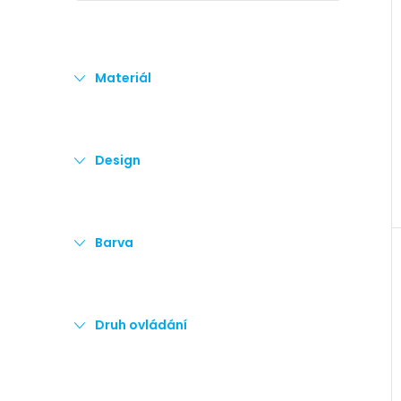
e
l
Materiál
Design
Barva
Druh ovládání