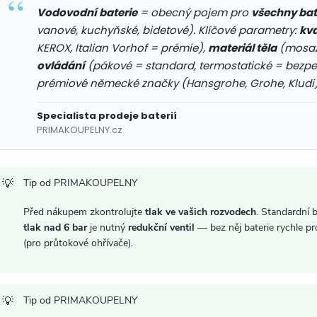
r
Vodovodní baterie
= obecný pojem pro
všechny bat
v
vanové, kuchyňské, bidetové). Klíčové parametry:
kva
KEROX, Italian Vorhof = prémie),
materiál těla
(mosaz
k
ovládání
(pákové = standard, termostatické = bezpe
y
prémiové německé značky (Hansgrohe, Grohe, Kludi) 
v
Specialista prodeje baterií
PRIMAKOUPELNY.cz
ý
p
Tip od PRIMAKOUPELNY
Před nákupem zkontrolujte
tlak ve vašich rozvodech
. Standardní b
s
tlak nad 6 bar
je nutný
redukční ventil
— bez něj baterie rychle pr
(pro průtokové ohřívače).
u
Tip od PRIMAKOUPELNY