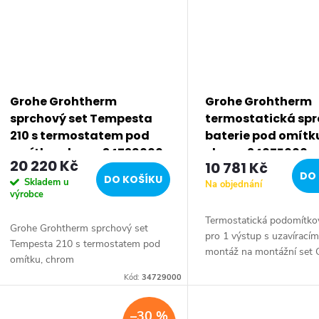
Grohe Grohtherm
Grohe Grohtherm
sprchový set Tempesta
termostatická sp
210 s termostatem pod
baterie pod omítk
omítku, chrom 34729000
chrom 24075000
20 220 Kč
10 781 Kč
DO 
DO KOŠÍKU
Skladem u
Na objednání
výrobce
Termostatická podomítkov
Grohe Grohtherm sprchový set
pro 1 výstup s uzavíracím
Tempesta 210 s termostatem pod
montáž na montážní se
omítku, chrom
Rapido SmartBox (není s
Kód:
34729000
dodávky) kompaktní kart
termoprvkem...
–30 %