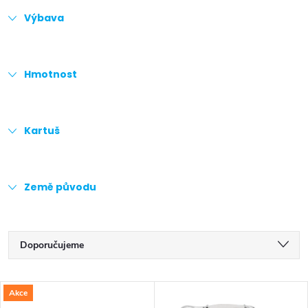
Výbava
Hmotnost
Kartuš
Země původu
Ř
Doporučujeme
a
Nejlevnější
V
Akce
z
Nejdražší