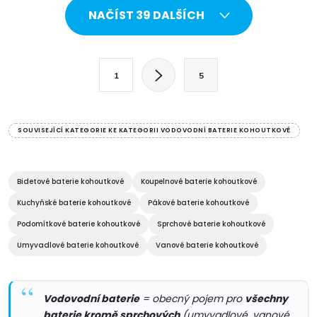
O
provedení. Dřezová...
NAČÍST 39 DALŠÍCH
v
l
S
1
5
t
á
r
d
á
SOUVISEJÍCÍ KATEGORIE KE KATEGORII VODOVODNÍ BATERIE KOHOUTKOVÉ
a
n
k
c
o
Bidetové baterie kohoutkové
Koupelnové baterie kohoutkové
í
v
Kuchyňské baterie kohoutkové
Pákové baterie kohoutkové
á
Podomítkové baterie kohoutkové
Sprchové baterie kohoutkové
p
n
Umyvadlové baterie kohoutkové
Vanové baterie kohoutkové
r
í
v
Vodovodní baterie
= obecný pojem pro
všechny
baterie kromě sprchových
(umyvadlové, vanové,