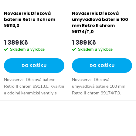
Novaservis Dřezová
Novaservis Dřezová
baterie Retro II chrom
umyvadlová baterie 100
99113,0
mm Retro II chrom
99174/T,0
1 389 Kč
1 389 Kč
Skladem u výrobce
Skladem u výrobce
DO KOŠÍKU
DO KOŠÍKU
Novaservis Dřezová baterie
Novaservis Dřezová
Retro II chrom 99113,0. Kvalitní
umyvadlová baterie 100 mm
a odolné keramické ventily s
Retro II chrom 99174/T,0.
prodlouženou zárukou 5 let.
Kvalitní a odolné keramické
Prvotřídní chromové provedení.
ventily s prodlouženou zárukou
Stojanková dřezová baterie s...
5 let. Kvalitní chromové
provedení. Dřezová...