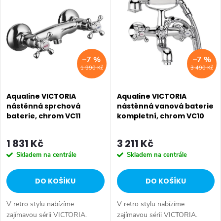
ý
Nejprodávanější
e
p
Abecedně
n
i
–7 %
–7 %
í
1 990 Kč
3 490 Kč
s
p
p
Aqualine VICTORIA
Aqualine VICTORIA
r
nástěnná sprchová
nástěnná vanová baterie
baterie, chrom VC11
kompletní, chrom VC10
r
o
o
1 831 Kč
3 211 Kč
d
Skladem na centrále
Skladem na centrále
d
u
DO KOŠÍKU
DO KOŠÍKU
u
k
V retro stylu nabízíme
V retro stylu nabízíme
k
zajímavou sérii VICTORIA.
zajímavou sérii VICTORIA.