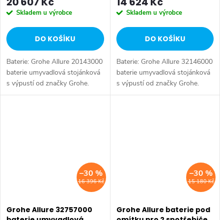
20 607 Kč
14 624 Kč
Skladem u výrobce
Skladem u výrobce
DO KOŠÍKU
DO KOŠÍKU
Baterie: Grohe Allure 20143000
Baterie: Grohe Allure 32146000
baterie umyvadlová stojánková
baterie umyvadlová stojánková
s výpustí od značky Grohe.
s výpustí od značky Grohe.
Série: Allure. Typ baterie:
Série: Allure. Typ baterie:
Koupelnová baterie,
Koupelnová baterie,
umyvadlová baterie. Instalace:...
umyvadlová baterie. Instalace:...
–30 %
–30 %
16 396 Kč
15 180 Kč
Grohe Allure 32757000
Grohe Allure baterie pod
baterie umyvadlová
omítku pro 2 spotřebiče,