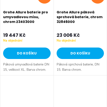
Grohe Allure baterie pro
Grohe Allure páková
umyvadlovou mísu,
sprchová baterie, chrom
chrom 23403000
32846000
19 447 Kč
23 006 Kč
Na objednání
Na objednání
DO KOŠÍKU
DO KOŠÍKU
Páková umyvadlová baterie DN
Páková sprchová baterie, DN
15, velikost XL. Barva chrom.
15. Barva chrom.