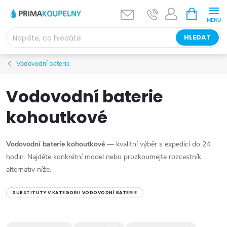
Přejít
NÁKUPNÍ
KOŠÍK
na
obsah
HLEDAT
Vodovodní baterie
Vodovodní baterie
kohoutkové
Vodovodní baterie kohoutkové
— kvalitní výběr s expedicí do 24
hodin. Najděte konkrétní model nebo prozkoumejte rozcestník
alternativ níže.
SUBSTITUTY V KATEGORII VODOVODNÍ BATERIE