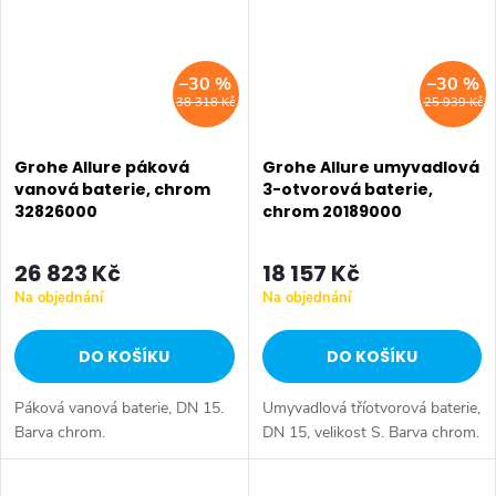
–30 %
–30 %
38 318 Kč
25 939 Kč
Grohe Allure páková
Grohe Allure umyvadlová
vanová baterie, chrom
3-otvorová baterie,
32826000
chrom 20189000
26 823 Kč
18 157 Kč
Na objednání
Na objednání
DO KOŠÍKU
DO KOŠÍKU
Páková vanová baterie, DN 15.
Umyvadlová tříotvorová baterie,
Barva chrom.
DN 15, velikost S. Barva chrom.