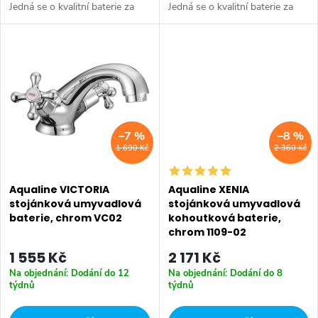
t
Jedná se o kvalitní baterie za
Jedná se o kvalitní baterie za
t
příznivou pořizovací cenu.
příznivou pořizovací cenu.
ů
Série: VICTORIA • Hloubka:
Série: VICTORIA • Hloubka:
ů
133 mm • Barva: Chrom •
159 mm • Barva: Chrom •
Materiál: Mosaz •...
Materiál: Mosaz •...
–7 %
–8 %
1 690 Kč
2 360 Kč
Aqualine VICTORIA
Aqualine XENIA
stojánková umyvadlová
stojánková umyvadlová
baterie, chrom VC02
kohoutková baterie,
chrom 1109-02
1 555 Kč
2 171 Kč
Na objednání: Dodání do 12
Na objednání: Dodání do 8
týdnů
týdnů