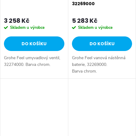
32269000
3 258 Kč
5 283 Kč
Skladem u výrobce
Skladem u výrobce
DO KOŠÍKU
DO KOŠÍKU
Grohe Feel umyvadlový ventil,
Grohe Feel vanová nástěnná
32274000. Barva chrom.
baterie, 32269000.
Barva chrom.