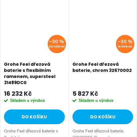
–30 %
–30 %
23 188 Kč
8 324 Kč
Grohe Feel dřezová
Grohe Feel dřezová
baterie s flexibilním
baterie, chrom 32670002
ramenem, supersteel
31489DC0
16 232 Kč
5 827 Kč
Skladem u výrobce
Skladem u výrobce
DO KOŠÍKU
DO KOŠÍKU
Grohe Feel dřezová baterie s
Grohe Feel dřezová baterie,