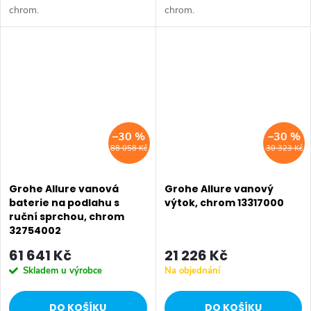
chrom.
chrom.
–30 %
–30 %
88 058 Kč
30 323 Kč
Grohe Allure vanová
Grohe Allure vanový
baterie na podlahu s
výtok, chrom 13317000
ruční sprchou, chrom
32754002
61 641 Kč
21 226 Kč
Skladem u výrobce
Na objednání
DO KOŠÍKU
DO KOŠÍKU