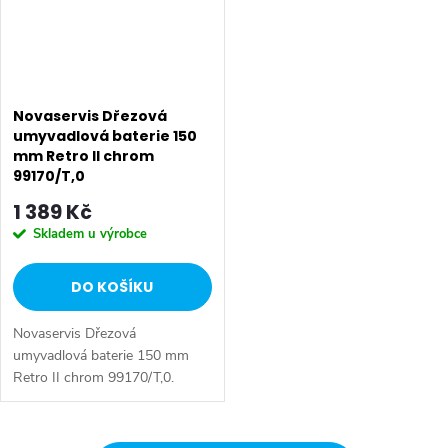
Novaservis Dřezová
umyvadlová baterie 150
mm Retro II chrom
99170/T,0
1 389 Kč
Skladem u výrobce
DO KOŠÍKU
Novaservis Dřezová
umyvadlová baterie 150 mm
Retro II chrom 99170/T,0.
Kvalitní a odolné keramické
ventily s prodlouženou zárukou
5 let. Kvalitní chromové