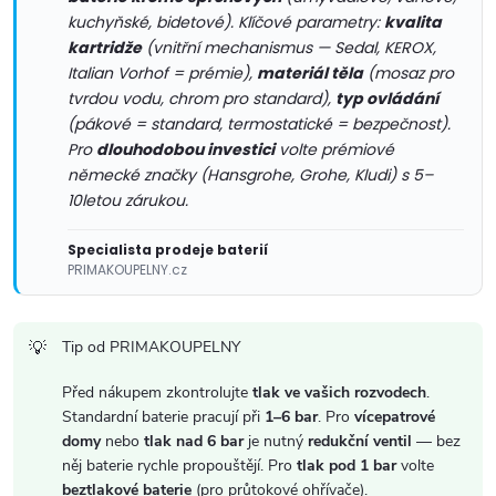
k
kuchyňské, bidetové). Klíčové parametry:
kvalita
y
kartridže
(vnitřní mechanismus — Sedal, KEROX,
Italian Vorhof = prémie),
materiál těla
(mosaz pro
v
tvrdou vodu, chrom pro standard),
typ ovládání
(pákové = standard, termostatické = bezpečnost).
ý
Pro
dlouhodobou investici
volte prémiové
p
německé značky (Hansgrohe, Grohe, Kludi) s 5–
10letou zárukou.
i
Specialista prodeje baterií
s
PRIMAKOUPELNY.cz
u
Tip od PRIMAKOUPELNY
Před nákupem zkontrolujte
tlak ve vašich rozvodech
.
Standardní baterie pracují při
1–6 bar
. Pro
vícepatrové
domy
nebo
tlak nad 6 bar
je nutný
redukční ventil
— bez
něj baterie rychle propouštějí. Pro
tlak pod 1 bar
volte
beztlakové baterie
(pro průtokové ohřívače).