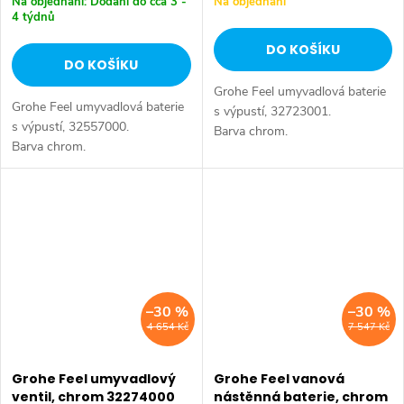
Na objednání: Dodání do cca 3 -
Na objednání
4 týdnů
DO KOŠÍKU
DO KOŠÍKU
Grohe Feel umyvadlová baterie
Grohe Feel umyvadlová baterie
s výpustí, 32723001.
s výpustí, 32557000.
Barva chrom.
Barva chrom.
–30 %
–30 %
4 654 Kč
7 547 Kč
Grohe Feel umyvadlový
Grohe Feel vanová
ventil, chrom 32274000
nástěnná baterie, chrom