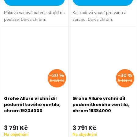
Páková vanová baterie stojící na
Kaskádová vpusť pro vanu a
podlaze. Barva chrom.
sprchu. Barva chrom.
–30 %
–30 %
5 416 Kč
5 416 Kč
Grohe Allure vrchní díl
Grohe Allure vrchní díl
podomítkového ventilu,
podomítkového ventilu,
chrom 19334000
chrom 19384000
3 791 Kč
3 791 Kč
Na objednání
Na objednání