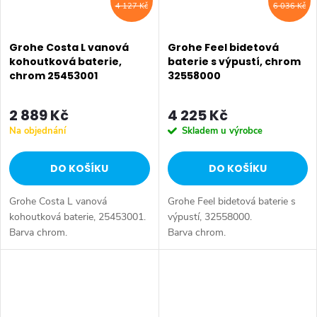
4 127 Kč
6 036 Kč
Grohe Costa L vanová
Grohe Feel bidetová
kohoutková baterie,
baterie s výpustí, chrom
chrom 25453001
32558000
2 889 Kč
4 225 Kč
Na objednání
Skladem u výrobce
DO KOŠÍKU
DO KOŠÍKU
Grohe Costa L vanová
Grohe Feel bidetová baterie s
kohoutková baterie, 25453001.
výpustí, 32558000.
Barva chrom.
Barva chrom.