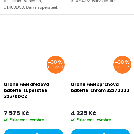
flexibilním ramenem,
32670002. Barva chrom.
31489DC0. Barva supersteel.
–30 %
–30 %
10 822 Kč
6 036 Kč
Grohe Feel dřezová
Grohe Feel sprchová
baterie, supersteel
baterie, chrom 32270000
32670DC2
7 575 Kč
4 225 Kč
Skladem u výrobce
Skladem u výrobce