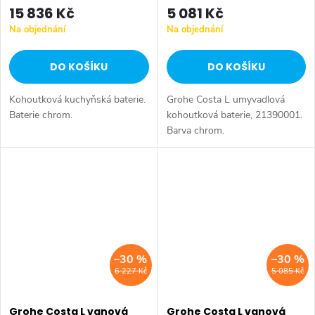
15 836 Kč
5 081 Kč
Na objednání
Na objednání
DO KOŠÍKU
DO KOŠÍKU
Kohoutková kuchyňská baterie.
Grohe Costa L umyvadlová
Baterie chrom.
kohoutková baterie, 21390001.
Barva chrom.
–30 %
–30 %
6 227 Kč
5 085 Kč
Grohe Costa L vanová
Grohe Costa L vanová