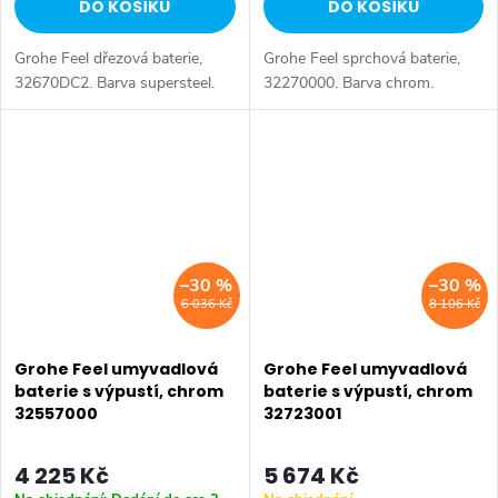
DO KOŠÍKU
DO KOŠÍKU
Grohe Feel dřezová baterie,
Grohe Feel sprchová baterie,
32670DC2. Barva supersteel.
32270000. Barva chrom.
–30 %
–30 %
6 036 Kč
8 106 Kč
Grohe Feel umyvadlová
Grohe Feel umyvadlová
baterie s výpustí, chrom
baterie s výpustí, chrom
32557000
32723001
4 225 Kč
5 674 Kč