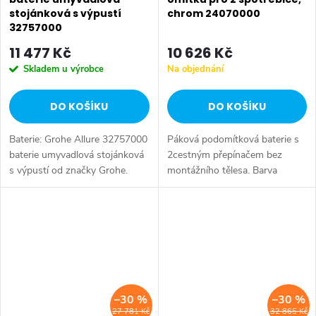
stojánková s výpustí
chrom 24070000
32757000
11 477 Kč
10 626 Kč
Skladem u výrobce
Na objednání
DO KOŠÍKU
DO KOŠÍKU
Baterie: Grohe Allure 32757000
Páková podomítková baterie s
baterie umyvadlová stojánková
2cestným přepínačem bez
s výpustí od značky Grohe.
montážního tělesa. Barva
Série: Allure. Typ baterie:
chrom.
Koupelnová baterie,
umyvadlová baterie. Instalace:...
–30 %
–30 %
27 781 Kč
32 865 Kč