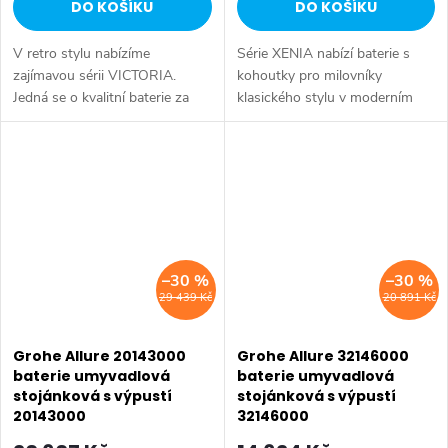
DO KOŠÍKU
DO KOŠÍKU
V retro stylu nabízíme
Série XENIA nabízí baterie s
zajímavou sérii VICTORIA.
kohoutky pro milovníky
Jedná se o kvalitní baterie za
klasického stylu v moderním
příznivou pořizovací cenu.
provedení. Žádné dlouhé
Série: VICTORIA • Šířka: 171
otáčení či regulace - otočte o
mm • Výška: 102 mm •
90 ° a je otevřeno. Série: XENIA
Hloubka: 125 mm •...
• Šířka:...
–30 %
–30 %
29 439 Kč
20 891 Kč
Grohe Allure 20143000
Grohe Allure 32146000
baterie umyvadlová
baterie umyvadlová
stojánková s výpustí
stojánková s výpustí
20143000
32146000