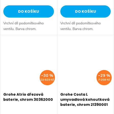
DO KOŠÍKU
DO KOŠÍKU
Vrchní díl podomítkového
Vrchní díl podomítkového
ventilu. Barva chrom.
ventilu. Barva chrom.
–30 %
–29 %
22 623 Kč
7 258 Kč
Grohe Atrio dřezová
Grohe Costa L
baterie, chrom 30362000
umyvadlová kohoutková
baterie, chrom 21390001