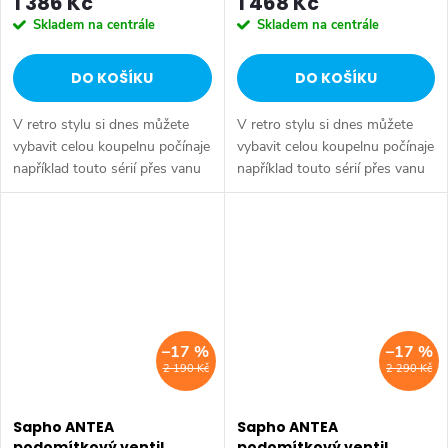
1 386 Kč
1 468 Kč
Skladem na centrále
Skladem na centrále
DO KOŠÍKU
DO KOŠÍKU
V retro stylu si dnes můžete
V retro stylu si dnes můžete
vybavit celou koupelnu počínaje
vybavit celou koupelnu počínaje
například touto sérií přes vanu
například touto sérií přes vanu
Retro, doplňky Diamond až po
Retro, doplňky Diamond až po
keramiku Retro nebo Classic.
keramiku Retro nebo Classic.
Dojem starší patiny může...
Dojem starší patiny může...
–17 %
–17 %
2 190 Kč
2 290 Kč
Sapho ANTEA
Sapho ANTEA
podomítkový ventil,
podomítkový ventil,