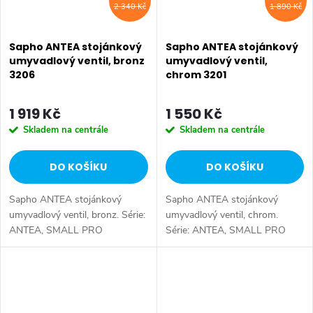
2 340 Kč
1 890 Kč
Sapho ANTEA stojánkový
Sapho ANTEA stojánkový
umyvadlový ventil, bronz
umyvadlový ventil,
3206
chrom 3201
1 919 Kč
1 550 Kč
Skladem na centrále
Skladem na centrále
DO KOŠÍKU
DO KOŠÍKU
Sapho ANTEA stojánkový
Sapho ANTEA stojánkový
umyvadlový ventil, bronz. Série:
umyvadlový ventil, chrom.
ANTEA, SMALL PRO
Série: ANTEA, SMALL PRO
UMÝVÁTKA • Šířka: 65 mm •
UMÝVÁTKA • Šířka: 65 mm •
Výška: 83 mm • Hloubka: 100
Výška: 83 mm • Hloubka: 100
mm • Barva: Bronz • Materiál:
mm • Barva: Chrom • Materiál:
Mosaz • Tvar: Retro...
Mosaz • Tvar: Retro...