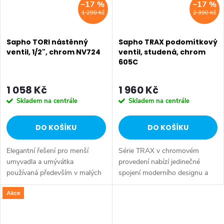
–17 %
–17 %
1 290 Kč
2 390 Kč
Sapho TORI nástěnný
Sapho TRAX podomítkový
ventil, 1/2", chrom NV724
ventil, studená, chrom
605C
1 058 Kč
1 960 Kč
Skladem na centrále
Skladem na centrále
DO KOŠÍKU
DO KOŠÍKU
Elegantní řešení pro menší
Série TRAX v chromovém
umyvadla a umývátka
provedení nabízí jedinečné
používaná především v malých
spojení moderního designu a
koupelnách anebo v
nadčasového stylu díky
Akce
místnostech s WC. I stísněné
charakteristickým ovládacím
prostory si zaslouží hezké
prvkům ve tvaru křížků. Tyto
vybavení, jakým může být...
elegantní detaily...