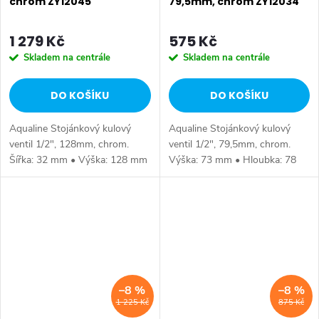
chrom ZY12045
79,5mm, chrom ZY12034
1 279 Kč
575 Kč
Skladem na centrále
Skladem na centrále
DO KOŠÍKU
DO KOŠÍKU
Aqualine Stojánkový kulový
Aqualine Stojánkový kulový
ventil 1/2", 128mm, chrom.
ventil 1/2", 79,5mm, chrom.
Šířka: 32 mm • Výška: 128 mm
Výška: 73 mm • Hloubka: 78
• Hloubka: 84 mm • Barva:
mm • Barva: Chrom • Materiál:
Chrom • Materiál: Mosaz • Tvar:
Mosaz • Tvar: Kruhové •
Kruhové • Instalace: Stojánková
Instalace: Stojánková •
•...
Ovládání: Ventil...
–8 %
–8 %
1 225 Kč
875 Kč