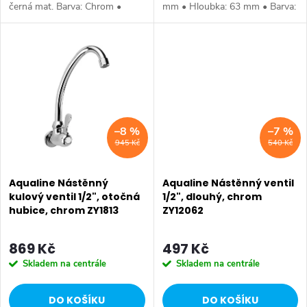
t
černá mat. Barva: Chrom •
mm • Hloubka: 63 mm • Barva:
t
Materiál: Mosaz • Tvar: Kruhové
Chrom • Materiál: Mosaz • Tvar:
ů
• Instalace: Nástěnná •
Retro • Instalace: Nástěnná •
ů
Ovládání: Ventil • Ostatní:...
Ovládání: Ventil •...
–8 %
–7 %
945 Kč
540 Kč
Aqualine Nástěnný
Aqualine Nástěnný ventil
kulový ventil 1/2", otočná
1/2", dlouhý, chrom
hubice, chrom ZY1813
ZY12062
869 Kč
497 Kč
Skladem na centrále
Skladem na centrále
DO KOŠÍKU
DO KOŠÍKU