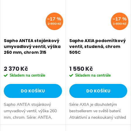
–17 %
–17 %
2 890 Kč
1 890 Kč
Sapho ANTEA stojánkový
Sapho AXIA podomítkový
umyvadlový ventil, výška
ventil, studená, chrom
260 mm, chrom 315
505C
2 370 Kč
1 550 Kč
Skladem na centrále
Skladem na centrále
DO KOŠÍKU
DO KOŠÍKU
Sapho ANTEA stojánkový
Série AXIA je dlouholetým
umyvadlový ventil, výška 260
bestsellerem ve světě baterií.
mm, chrom. Série: ANTEA,
Atraktivní a neokoukaný vzhled
SMALL PRO UMÝVÁTKA •
kohoutků ve tvaru křížků je
Šířka: 65 mm • Výška: 260 mm
originálním doplňkem do