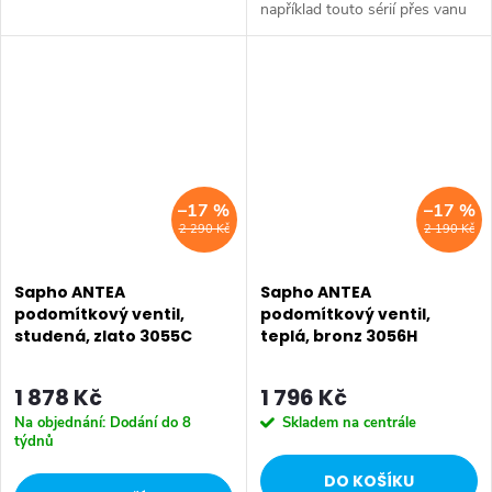
například touto sérií přes vanu
Retro, doplňky Diamond až po
Retro, doplňky Diamond až po
keramiku Retro nebo Classic.
keramiku Retro nebo Classic.
Dojem starší patiny může...
Dojem starší patiny může...
–17 %
–17 %
2 290 Kč
2 190 Kč
Sapho ANTEA
Sapho ANTEA
podomítkový ventil,
podomítkový ventil,
studená, zlato 3055C
teplá, bronz 3056H
1 878 Kč
1 796 Kč
Na objednání: Dodání do 8
Skladem na centrále
týdnů
DO KOŠÍKU