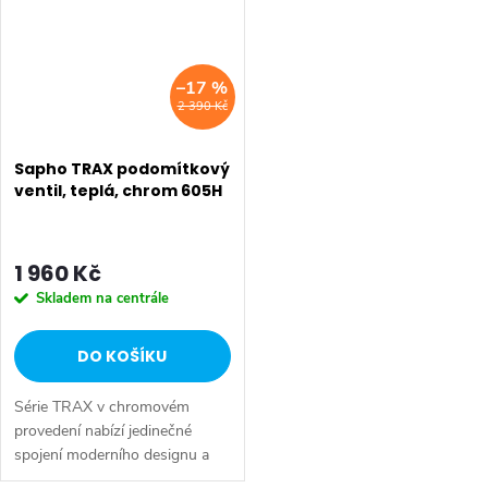
–17 %
2 390 Kč
Sapho TRAX podomítkový
ventil, teplá, chrom 605H
1 960 Kč
Skladem na centrále
DO KOŠÍKU
Série TRAX v chromovém
provedení nabízí jedinečné
spojení moderního designu a
nadčasového stylu díky