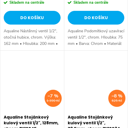
Skladem na centrále
Skladem na centrále
DO KOŠÍKU
DO KOŠÍKU
Aqualine Nástěnný ventil 1/2",
Aqualine Podomítkový uzavírací
otočná hubice, chrom. Výška:
ventil 1/2", chrom. Hloubka: 75
162 mm • Hloubka: 200 mm •
mm • Barva: Chrom • Materiál:
Barva: Chrom • Materiál: Mosaz
Mosaz • Tvar: Kruhové •
• Tvar: Kruhové • Instalace:
Instalace: Podomítková •
Nástěnná • Ovládání: Ventil •...
Ovládání: Ventil • Ostatní: 1...
–7 %
–8 %
1 390 Kč
625 Kč
Aqualine Stojánkový
Aqualine Stojánkový
kulový ventil 1/2", 128mm,
kulový ventil 1/2",