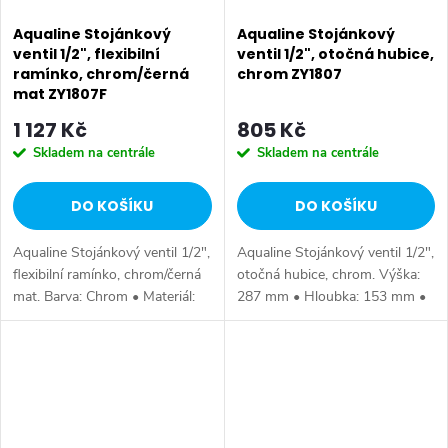
Aqualine Stojánkový
Aqualine Stojánkový
ventil 1/2", flexibilní
ventil 1/2", otočná hubice,
ramínko, chrom/černá
chrom ZY1807
mat ZY1807F
1 127 Kč
805 Kč
Skladem na centrále
Skladem na centrále
DO KOŠÍKU
DO KOŠÍKU
Aqualine Stojánkový ventil 1/2",
Aqualine Stojánkový ventil 1/2",
flexibilní ramínko, chrom/černá
otočná hubice, chrom. Výška:
mat. Barva: Chrom • Materiál:
287 mm • Hloubka: 153 mm •
Mosaz • Tvar: Kruhové •
Barva: Chrom • Materiál: Mosaz
Instalace: Stojánková •
• Tvar: Kruhové • Instalace:
Ovládání: Ventil • Ostatní:
Stojánková • Ovládání:...
Pouze...