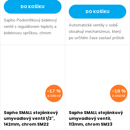
DO KOŠÍKU
DO KOŠÍKU
Sapho Podomítkový bidetový
Automatické ventily v sobě
ventil s regulátorem teploty a
obsahují mechanizmus, který
bidetovou sprškou, chrom.
po určitém čase zastaví průtok
Barva: Chrom • Materiál: Mosaz
vody. U umyvadlových ventilů
• Tvar: Kruhové • Instalace:
cca po 15 sekundách. Výška:
Podomítková • Ovládání: Ventil
110 mm • Barva: Chrom •
•...
Materiál:...
–17 %
–18 %
1 190 Kč
1 150 Kč
Sapho SMALL stojánkový
Sapho SMALL stojánkový
umyvadlový ventil 1/2",
umyvadlový ventil,
142mm, chrom SM22
113mm, chrom SM23