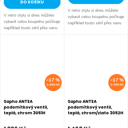
DO KOŠÍKU
V retro stylu si dnes můžete
V retro stylu si dnes můžete
vybavit celou koupelnu počínaje
vybavit celou koupelnu počínaje
například touto sérií přes vanu
například touto sérií přes vanu
Retro, doplňky Diamond až po
Retro, doplňky Diamond až po
keramiku Retro nebo Classic.
keramiku Retro nebo Classic.
Dojem starší patiny může...
Dojem starší patiny může...
–17 %
–17 %
1 690 Kč
1 790 Kč
Sapho ANTEA
Sapho ANTEA
podomítkový ventil,
podomítkový ventil,
teplá, chrom 3051H
teplá, chrom/zlato 3052H