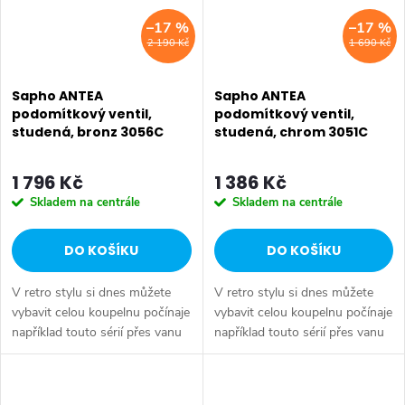
–17 %
–17 %
2 190 Kč
1 690 Kč
Sapho ANTEA
Sapho ANTEA
podomítkový ventil,
podomítkový ventil,
studená, bronz 3056C
studená, chrom 3051C
1 796 Kč
1 386 Kč
Skladem na centrále
Skladem na centrále
DO KOŠÍKU
DO KOŠÍKU
V retro stylu si dnes můžete
V retro stylu si dnes můžete
vybavit celou koupelnu počínaje
vybavit celou koupelnu počínaje
například touto sérií přes vanu
například touto sérií přes vanu
Retro, doplňky Diamond až po
Retro, doplňky Diamond až po
keramiku Retro nebo Classic.
keramiku Retro nebo Classic.
Dojem starší patiny může...
Dojem starší patiny může...