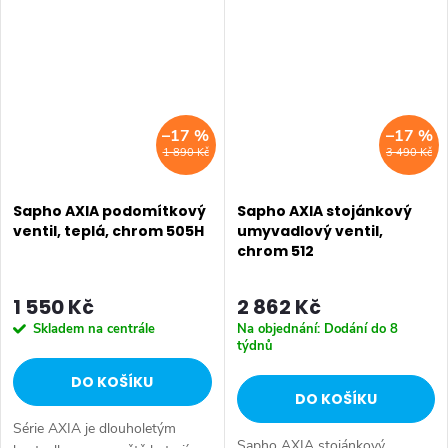
• Hloubka: 155 mm • Barva:
koupelny. Série: AXIA • Šířka:
Chrom • Materiál: Mosaz...
60 mm...
–17 %
–17 %
1 890 Kč
3 490 Kč
Sapho AXIA podomítkový
Sapho AXIA stojánkový
ventil, teplá, chrom 505H
umyvadlový ventil,
chrom 512
1 550 Kč
2 862 Kč
Skladem na centrále
Na objednání: Dodání do 8
týdnů
DO KOŠÍKU
DO KOŠÍKU
Série AXIA je dlouholetým
Sapho AXIA stojánkový