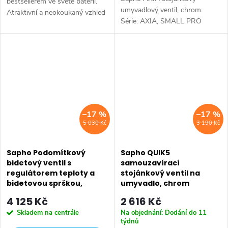
bestsellerem ve světě baterií.
umyvadlový ventil, chrom.
Atraktivní a neokoukaný vzhled
Série: AXIA, SMALL PRO
kohoutků ve tvaru křížků je
UMÝVÁTKA • Šířka: 70 mm •
originálním doplňkem do
Výška: 180 mm • Hloubka: 118
koupelny. Série: AXIA • Šířka:
mm • Barva: Chrom • Materiál:
60 mm...
Mosaz • Tvar: Kruhové...
–17 %
–17 %
5 030 Kč
3 190 Kč
Sapho Podomítkový
Sapho QUIK5
bidetový ventil s
samouzavírací
regulátorem teploty a
stojánkový ventil na
bidetovou sprškou,
umyvadlo, chrom
chrom JS121-01
Q523051
4 125 Kč
2 616 Kč
Skladem na centrále
Na objednání: Dodání do 11
týdnů