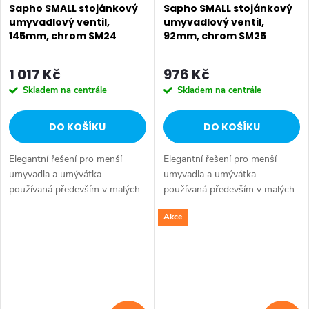
Sapho SMALL stojánkový
Sapho SMALL stojánkový
umyvadlový ventil,
umyvadlový ventil,
145mm, chrom SM24
92mm, chrom SM25
1 017 Kč
976 Kč
Skladem na centrále
Skladem na centrále
DO KOŠÍKU
DO KOŠÍKU
Elegantní řešení pro menší
Elegantní řešení pro menší
umyvadla a umývátka
umyvadla a umývátka
používaná především v malých
používaná především v malých
koupelnách anebo v
koupelnách anebo v
Akce
místnostech s WC. I stísněné
místnostech s WC. I stísněné
prostory si zaslouží hezké
prostory si zaslouží hezké
vybavení, jakým může být...
vybavení, jakým může být...