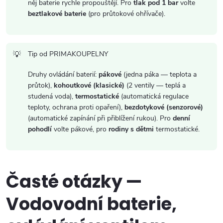
něj baterie rychle propouštějí. Pro
tlak pod 1 bar
volte
beztlakové baterie
(pro průtokové ohřívače).
Tip od PRIMAKOUPELNY
Druhy ovládání baterií:
pákové
(jedna páka — teplota a
průtok),
kohoutkové (klasické)
(2 ventily — teplá a
studená voda),
termostatické
(automatická regulace
teploty, ochrana proti opaření),
bezdotykové (senzorové)
(automatické zapínání při přiblížení rukou). Pro
denní
pohodlí
volte pákové, pro
rodiny s dětmi
termostatické.
Časté otázky —
Vodovodní baterie,