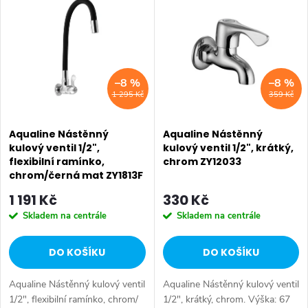
ý
Nejprodávanější
e
p
Abecedně
n
i
–8 %
–8 %
í
1 295 Kč
359 Kč
s
p
p
Aqualine Nástěnný
Aqualine Nástěnný
r
kulový ventil 1/2",
kulový ventil 1/2", krátký,
flexibilní ramínko,
chrom ZY12033
r
o
chrom/černá mat ZY1813F
o
1 191 Kč
330 Kč
d
Skladem na centrále
Skladem na centrále
d
u
DO KOŠÍKU
DO KOŠÍKU
u
k
Aqualine Nástěnný kulový ventil
Aqualine Nástěnný kulový ventil
k
1/2", flexibilní ramínko, chrom/
1/2", krátký, chrom. Výška: 67