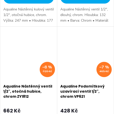
Aqualine Nástěnný kulový ventil
Aqualine Nástěnný ventil 1/2",
1/2", otočná hubice, chrom.
dlouhý, chrom. Hloubka: 132
Výška: 247 mm • Hloubka: 177
mm • Barva: Chrom • Materiál:
mm • Barva: Chrom • Materiál:
Mosaz • Tvar: Kruhové •
Mosaz • Tvar: Kruhové •
Instalace: Nástěnná • Ovládání:
Instalace: Nástěnná •
Ventil • Ostatní: Pouze
Ovládání:...
studená...
–8 %
–7 %
720 Kč
465 Kč
Aqualine Nástěnný ventil
Aqualine Podomítkový
1/2", otočná hubice,
uzavírací ventil 1/2",
chrom ZY1812
chrom VP621
662 Kč
428 Kč