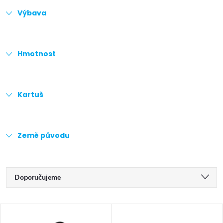
Výbava
Hmotnost
Kartuš
Země původu
Ř
Doporučujeme
a
Nejlevnější
V
z
Nejdražší