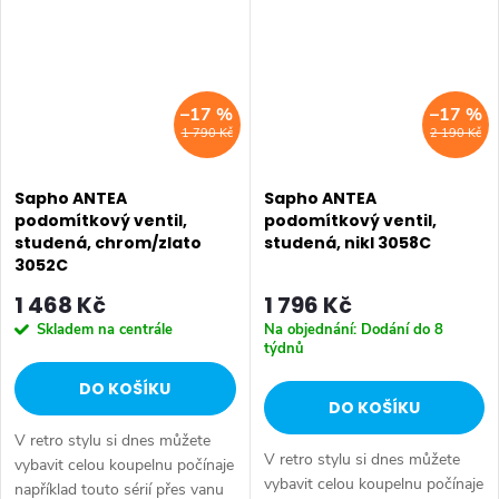
–17 %
–17 %
1 790 Kč
2 190 Kč
Sapho ANTEA
Sapho ANTEA
podomítkový ventil,
podomítkový ventil,
studená, chrom/zlato
studená, nikl 3058C
3052C
1 468 Kč
1 796 Kč
Skladem na centrále
Na objednání: Dodání do 8
týdnů
DO KOŠÍKU
DO KOŠÍKU
V retro stylu si dnes můžete
V retro stylu si dnes můžete
vybavit celou koupelnu počínaje
vybavit celou koupelnu počínaje
například touto sérií přes vanu