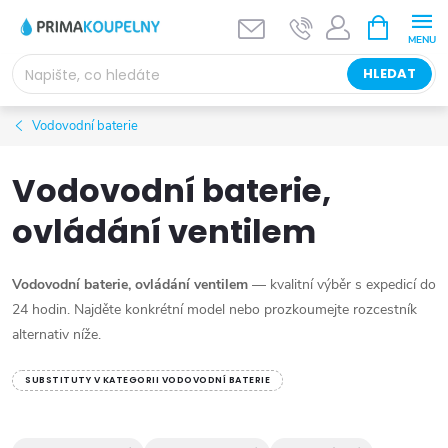
Přejít
NÁKUPNÍ
KOŠÍK
na
obsah
HLEDAT
Vodovodní baterie
Vodovodní baterie,
ovládání ventilem
Vodovodní baterie, ovládání ventilem
— kvalitní výběr s expedicí do
24 hodin. Najděte konkrétní model nebo prozkoumejte rozcestník
alternativ níže.
SUBSTITUTY V KATEGORII VODOVODNÍ BATERIE