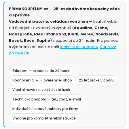
PRIMAKOUPELNY.cz — 25 let dodáváme koupelny včas
a správně
Vodovodní baterie, ovládání ventilem
— kvalitní výběr
od českých i evropských výrobců (
Aqualine, Grohe,
Hansgrohe, Ideal Standard, Kludi, Mereo, Novaservis,
Ravak, Roca, Sapho
) s expedicí do 24 hodin. Pro pomoc
s výběrem kontaktujte naši
technickou podporu
.
Doprava
po celé ČR
.
Skladem — expedice do 24 hodin
Hodnocení 5 ★ — ověřený e-shop
25 let praxe v oboru
Vlastní rozvoz u velkých zakázek
Technická podpora — tel., chat, e-mail
Individuální cenové nabídky pro firmy
Vhodné pro kompletní rekonstrukce