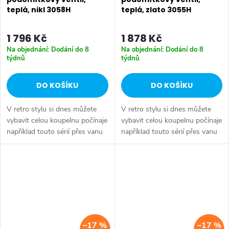
teplá, nikl 3058H
teplá, zlato 3055H
1 796 Kč
1 878 Kč
Na objednání: Dodání do 8
Na objednání: Dodání do 8
týdnů
týdnů
DO KOŠÍKU
DO KOŠÍKU
V retro stylu si dnes můžete
V retro stylu si dnes můžete
vybavit celou koupelnu počínaje
vybavit celou koupelnu počínaje
například touto sérií přes vanu
například touto sérií přes vanu
Retro, doplňky Diamond až po
Retro, doplňky Diamond až po
keramiku Retro nebo Classic.
keramiku Retro nebo Classic.
Dojem starší patiny může...
Dojem starší patiny může...
–17 %
–17 %