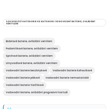
charakteristickým ovládacím
prvkům ve tvaru křížků. Tyto
O
elegantní detaily...
v
SOUVISEJÍCÍ KATEGORIE KE KATEGORII VODOVODNÍ BATERIE, OVLÁDÁNÍ
VENTILEM
l
á
Bidetové baterie, ovládání ventilem
d
Podomítkové baterie, ovládání ventilem
Sprchové baterie, ovládání ventilem
a
Umyvadlové baterie, ovládání ventilem
c
Vodovodní baterie bezdotykové
Vodovodní baterie kohoutkové
í
Vodovodní baterie pákové
Vodovodní baterie termostatické
Vodovodní baterie tlačítkové
p
Vodovodní baterie, ovládání progresivní kartuší
r