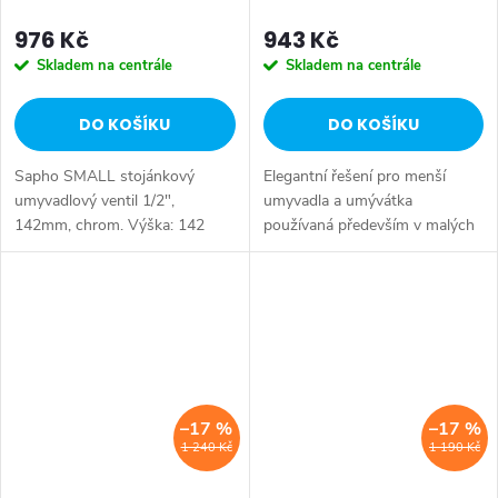
976 Kč
943 Kč
Skladem na centrále
Skladem na centrále
DO KOŠÍKU
DO KOŠÍKU
Sapho SMALL stojánkový
Elegantní řešení pro menší
umyvadlový ventil 1/2",
umyvadla a umývátka
142mm, chrom. Výška: 142
používaná především v malých
mm • Barva: Chrom • Materiál:
koupelnách anebo v
Mosaz • Tvar: Kruhové •
místnostech s WC. I stísněné
Instalace: Stojánková •
prostory si zaslouží hezké
Ovládání: Ventil • Výška...
vybavení, jakým může být...
–17 %
–17 %
1 240 Kč
1 190 Kč